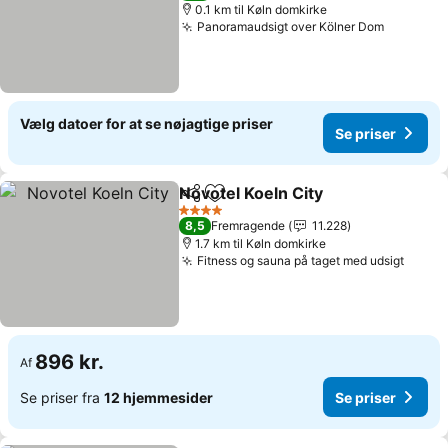
0.1 km til Køln domkirke
Panoramaudsigt over Kölner Dom
Se prise
Vælg datoer for at se nøjagtige priser
Se priser
Novotel Koeln City
Del
Føj til favoritter
Se prise
4 Stjerner
8,5
Fremragende
11.228
1.7 km til Køln domkirke
Fitness og sauna på taget med udsigt
Se pri
896 kr.
Af
Se priser fra
12 hjemmesider
Se priser