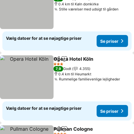
0.4 km til Køln domkirke
Stille værelser med udsigt til gården
Se pris
Vælg datoer for at se nøjagtige priser
Se priser
Opera Hotel Köln
Del
Føj til favoritter
Se priser
3 Stjerner
7,9
Godt
4.355
0.4 km til Heumarkt
Rummelige familievenlige lejligheder
Se pri
Vælg datoer for at se nøjagtige priser
Se priser
Pullman Cologne
Del
Føj til favoritter
Se priser