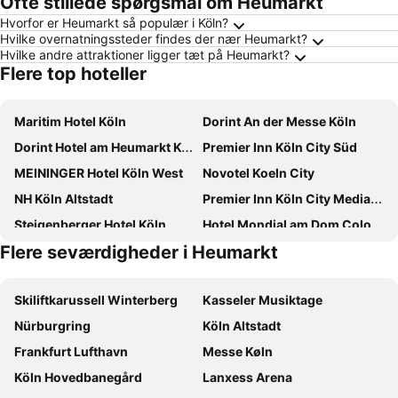
Ofte stillede spørgsmål om Heumarkt
Hvorfor er Heumarkt så populær i Köln?
Hvilke overnatningssteder findes der nær Heumarkt?
Hvilke andre attraktioner ligger tæt på Heumarkt?
Flere top hoteller
Maritim Hotel Köln
Dorint An der Messe Köln
Dorint Hotel am Heumarkt Köln
Premier Inn Köln City Süd
MEININGER Hotel Köln West
Novotel Koeln City
NH Köln Altstadt
Premier Inn Köln City Mediapark Hotel
Steigenberger Hotel Köln
Hotel Mondial am Dom Cologne MGallery
Flere seværdigheder i Heumarkt
Pullman Cologne
Mercure Hotel Koeln West
Holiday Inn Express Cologne - Troisdorf By Ihg
Hotel Leonet
Skiliftkarussell Winterberg
Kasseler Musiktage
Cologne Marriott Hotel
Hilton Cologne
Nürburgring
Köln Altstadt
ibis budget Koeln Messe
Hotel am Augustinerplatz
Frankfurt Lufthavn
Messe Køln
CityClass Hotel am Dom
Hey Lou Hotel Monheim am Rhein
Köln Hovedbanegård
Lanxess Arena
a&o Köln Neumarkt
Mercure Hotel Severinshof Koeln City