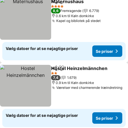
Maternushaus
Del
Føj til favoritter
Se priser
4 Stjerner
8,6
Fremragende
6.779
0.6 km til Køln domkirke
Kapel og bibliotek på stedet
Se priser
Vælg datoer for at se nøjagtige priser
Se priser
Hostel Heinzelmännchen
Del
Føj til favoritter
S
2 Stjerner
7,4
1.679
0.9 km til Køln domkirke
Værelser med charmerende træindretning
Se
Vælg datoer for at se nøjagtige priser
Se priser