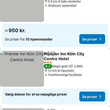
0.5 km til Køln domkirke
Eksklusiv spiserabat
Se priser
950 kr.
Af
Se priser fra
10 hjemmesider
Se priser
Premier Inn Köln City
Del
Føj til favoritter
Centre Hotel
Se priser
3 Stjerner
8,3
Meget godt
2.995
1.0 km til Heumarkt
Familievenlige faciliteter
Se priser
Vælg datoer for at se nøjagtige priser
Se priser