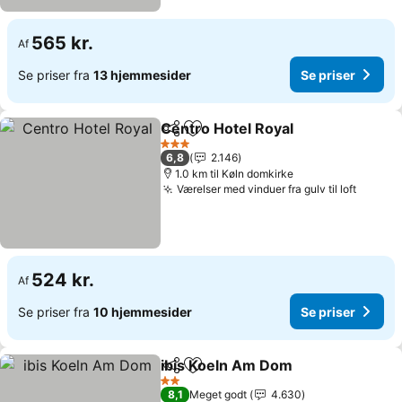
565 kr.
Af
Se priser fra
13 hjemmesider
Se priser
Centro Hotel Royal
Del
Føj til favoritter
Se pris
3 Stjerner
6,8
2.146
1.0 km til Køln domkirke
Værelser med vinduer fra gulv til loft
Se pri
524 kr.
Af
Se priser fra
10 hjemmesider
Se priser
ibis Koeln Am Dom
Del
Føj til favoritter
Se pris
2 Stjerner
8,1
Meget godt
4.630