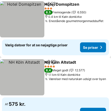
Hotel Domspitzen
Del
Føj til favoritter
Se prise
3 Stjerner
8,5
Fremragende
6.550
0.4 km til Køln domkirke
Enestående gourmetmorgenmadsbuffet
Se p
Vælg datoer for at se nøjagtige priser
Se priser
NH Köln Altstadt
Del
Føj til favoritter
Se priser
4 Stjerner
8,4
Meget godt
12.577
1.1 km til Køln domkirke
Værelser med naturskøn udsigt over byen
Se
575 kr.
Af