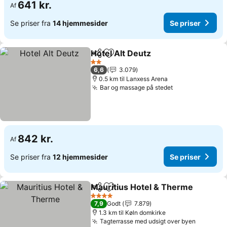
641 kr.
Af
Se priser fra
14 hjemmesider
Se priser
Hotel Alt Deutz
Del
Føj til favoritter
Se priser
2 Stjerner
6,6
3.079
0.5 km til Lanxess Arena
Bar og massage på stedet
Se priser
842 kr.
Af
Se priser fra
12 hjemmesider
Se priser
Mauritius Hotel & Therme
Del
Føj til favoritter
4 Stjerner
7,9
Godt
7.879
1.3 km til Køln domkirke
Tagterrasse med udsigt over byen
Se prise