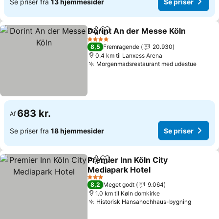
Se priser fra
13 hjemmesider
Se priser
Dorint An der Messe Köln
Del
Føj til favoritter
4 Stjerner
8,5
Fremragende
20.930
0.4 km til Lanxess Arena
Morgenmadsrestaurant med udestue
Se pri
683 kr.
Af
Se priser fra
18 hjemmesider
Se priser
Premier Inn Köln City
Del
Føj til favoritter
Mediapark Hotel
Se priser
3 Stjerner
8,2
Meget godt
9.064
1.0 km til Køln domkirke
Historisk Hansahochhaus-bygning
Se pris