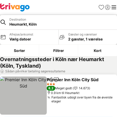
Favoritter
Log ind
Me
Destination
Heumarkt, Köln
Afrejse/ankomst
Gæster og værelser
Vælg datoer
2 gæster, 1 værelse
Sorter
Filtrer
Kort
Overnatningssteder i Köln nær Heumarkt
(Köln, Tyskland)
Sådan påvirker betaling søgeresultaterne
Premier Inn Köln City Süd
Del
Føj til favoritter
S
3 Stjerner
8,2
Meget godt
14.673
0.9 km til Heumarkt
Fantastisk udsigt over byen fra de øverste
etager