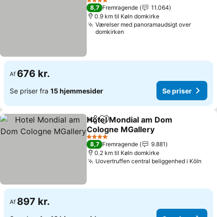
4 Stjerner
8,7
Fremragende
11.064
0.9 km til Køln domkirke
Værelser med panoramaudsigt over
domkirken
676 kr.
Af
Se priser fra
15 hjemmesider
Se priser
Hotel Mondial am Dom
Del
Føj til favoritter
Cologne MGallery
Se priser
4 Stjerner
8,7
Fremragende
9.881
0.2 km til Køln domkirke
Uovertruffen central beliggenhed i Köln
Se p
897 kr.
Af