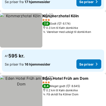
Se priser fra
17 hjemmesider
Se priser
Kommerzhotel Köln
Del
Føj til favoritter
Se pri
3 Stjerner
7,9
Godt
6.174
0.3 km til Køln domkirke
Værelser med udsigt til domkirken
Se prise
595 kr.
Af
Se priser fra
16 hjemmesider
Se priser
Eden Hotel Früh am Dom
Del
Føj til favoritter
S
3 Stjerner
8,4
Meget godt
8.645
0.2 km til Køln domkirke
Få skridt fra Kölner Dom
Se priser