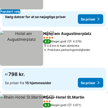
Populært valg
Vælg datoer for at se nøjagtige priser
Se priser
Hotel am Augustinerplatz
Del
Føj til favoritter
4 Stjerner
8,0
Meget godt
4.576
0.6 km til Køln domkirke
Praktiske parkeringsmuligheder
Se priser
798 kr.
Af
Se priser fra
15 hjemmesider
Se priser
Rhein-Hotel St.Martin
Del
Føj til favoritter
Se p
3 Stjerner
8,2
Meget godt
5.971