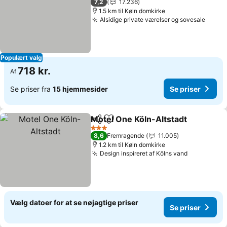
7,2
17.236
1.5 km til Køln domkirke
Alsidige private værelser og sovesale
Se pr
Populært valg
718 kr.
Af
Se priser fra
15 hjemmesider
Se priser
Motel One Köln-Altstadt
Del
Føj til favoritter
Se
3 Stjerner
8,6
Fremragende
11.005
1.2 km til Køln domkirke
Design inspireret af Kölns vand
Se priser
Vælg datoer for at se nøjagtige priser
Se priser