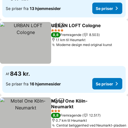
Se priser fra
13 hjemmesider
Se priser
URBAN LOFT Cologne
Del
Føj til favoritter
Se p
4 Stjerner
8,8
Fremragende
8.503
1.1 km til Heumarkt
Moderne design med original kunst
Se pris
843 kr.
Af
Se priser fra
16 hjemmesider
Se priser
Motel One Köln-
Del
Føj til favoritter
Neumarkt
Se priser
3 Stjerner
8,8
Fremragende
12.517
0.7 km til Heumarkt
Central beliggenhed ved Neumarkt-pladsen