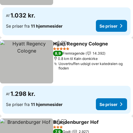
1.032 kr.
Af
Se priser fra
11 hjemmesider
Se priser
Hyatt Regency Cologne
Del
Føj til favoritter
Se
5 Stjerner
8,9
Fremragende
14.392
0.8 km til Køln domkirke
Uovertruffen udsigt over katedralen og
floden
1.298 kr.
Af
Se priser fra
11 hjemmesider
Se priser
Brandenburger Hof
Del
Føj til favoritter
Se pris
3 Stjerner
7,9
Godt
2.927