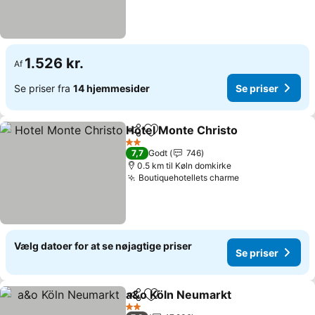
1.526 kr.
Af
Se priser fra
14 hjemmesider
Se priser
Hotel Monte Christo
Del
Føj til favoritter
Se pri
2 Stjerner
7,7
Godt
746
0.5 km til Køln domkirke
Boutiquehotellets charme
Se priser
Vælg datoer for at se nøjagtige priser
Se priser
a&o Köln Neumarkt
Del
Føj til favoritter
Se pris
2 Stjerner