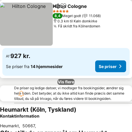
Hilton Cologne
Del
Føj til favoritter
Se priser
5 Stjerner
8,4
Meget godt
11.068
0.3 km til Køln domkirke
Få skridt fra Kölnerdomen
Se priser
927 kr.
Af
Se priser fra
14 hjemmesider
Se priser
Vis flere
De priser og ledige datoer, vi modtager fra bookingsider, ændrer sig
hele tiden. Det betyder, at du ikke altid kan finde præcis det samme
tilbud, du så på trivago, når du føres videre til bookingsiden.
Heumarkt (Köln, Tyskland)
Kontaktinformation
Heumarkt
,
50667
,