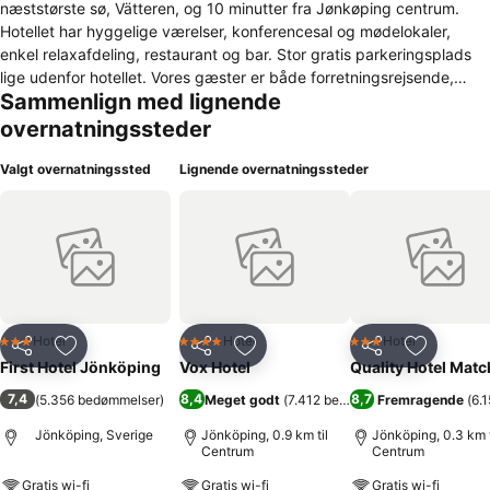
næststørste sø, Vätteren, og 10 minutter fra Jønkøping centrum.
Hotellet har hyggelige værelser, konferencesal og mødelokaler,
enkel relaxafdeling, restaurant og bar. Stor gratis parkeringsplads
lige udenfor hotellet. Vores gæster er både forretningsrejsende,
Sammenlign med lignende
konferencegæster og familier. Rundt omkring hotellet, der ligger i
tilknytning til et indkøbscenter, er der mange smukke områder, som
overnatningssteder
er perfekte til gå- og løbeture. Når du er færdig med at shoppe, kan
du besøge naturreservatet eller spille golf på 18-huls golfbane.
Valgt overnatningssted
Lignende overnatningssteder
Jønkøping har noget for enhver smag, og vi ønsker alle vores
gæster hjertelig velkommen.
Hotel
Hotel
Hotel
3 Stjerner
4 Stjerner
3 Stjerner
Del
Føj til favoritter
Del
Føj til favoritter
Del
Føj til fa
First Hotel Jönköping
Vox Hotel
Quality Hotel Matc
7,4
8,4
8,7
(
5.356 bedømmelser
)
Meget godt
(
7.412 bedømmelser
Fremragende
)
(
6.
Jönköping, Sverige
Jönköping, 0.9 km til
Jönköping, 0.3 km t
Centrum
Centrum
Gratis wi-fi
Gratis wi-fi
Gratis wi-fi