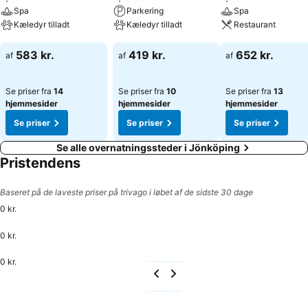
Spa
Parkering
Spa
Kæledyr tilladt
Kæledyr tilladt
Restaurant
Se priser
Se priser
Se priser
583 kr.
419 kr.
652 kr.
af
af
af
Se priser fra
14
Se priser fra
10
Se priser fra
13
hjemmesider
hjemmesider
hjemmesider
Se priser
Se priser
Se priser
Se alle overnatningssteder i Jönköping
Pristendens
Baseret på de laveste priser på trivago i løbet af de sidste 30 dage
0 kr.
0 kr.
0 kr.