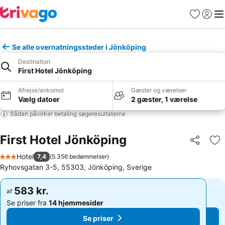
Favoritter
Log ind
Me
Se alle overnatningssteder i Jönköping
Destination
First Hotel Jönköping
Afrejse/ankomst
Gæster og værelser
Vælg datoer
2 gæster, 1 værelse
Sådan påvirker betaling søgeresultaterne
First Hotel Jönköping
Del
Føj
Hotel
7,4
(
5.356 bedømmelser
)
3 Stjerner
Ryhovsgatan 3-5, 55303, Jönköping, Sverige
583 kr.
583 kr.
af
af
Se priser fra
14 hjemmesider
Se priser fra
14 hjemmesider
Se priser
Se priser