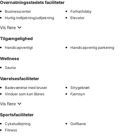
Overnatningsstedets faciliteter
Businesscenter
Forhal/lobby
Hurtig indtjekning/udtjekning
Elevator
Vis flere
Tilgængelighed
Handicapvenligt
Handicapvenlig parkering
Wellness
Sauna
Værelsesfaciliteter
Badeværelse med bruser
Strygebræt
Vinduer som kan åbnes
Fjernsyn
Vis flere
Sportsfaciliteter
Cykeludlejning
Golfbane
Fitness