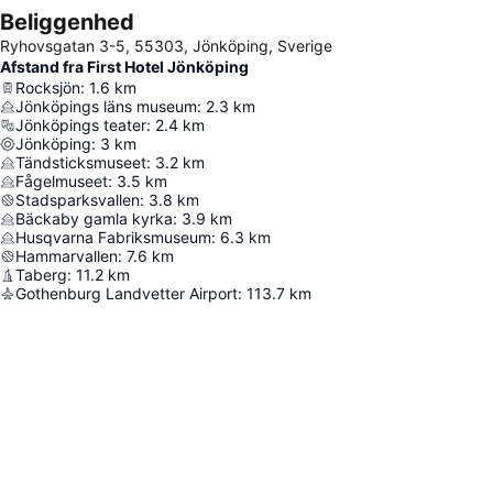
Beliggenhed
Ryhovsgatan 3-5, 55303, Jönköping, Sverige
Afstand fra First Hotel Jönköping
Rocksjön
:
1.6
km
Jönköpings läns museum
:
2.3
km
Jönköpings teater
:
2.4
km
Jönköping
:
3
km
Tändsticksmuseet
:
3.2
km
Fågelmuseet
:
3.5
km
Stadsparksvallen
:
3.8
km
Bäckaby gamla kyrka
:
3.9
km
Husqvarna Fabriksmuseum
:
6.3
km
Hammarvallen
:
7.6
km
Taberg
:
11.2
km
Gothenburg Landvetter Airport
:
113.7
km