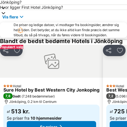
Jönköping?
Hvor ligger First Hotel Jönköping?
Vis flere
De priser og ledige datoer, vi modtager fra bookingsider, ændrer sig
hele tiden. Det betyder, at du ikke altid kan finde præcis det samme
tilbud, du så på trivago, når du føres videre til bookingsiden.
Blandt de bedst bedømte Hotels i Jönköping
Populært valg
Del
Føj til favoritter
Del
Føj 
Hotel
Hotel
3 Stjerner
3 Stjerner
Sure Hotel by Best Western City Jonkoping
Best Wes
7,8
7,2
Godt
(
7.248 bedømmelser
)
(
5.096
Jönköping, 0.2 km til Centrum
Jönköping
513 kr.
725 
af
af
Se priser fra
10 hjemmesider
Se priser
Se priser