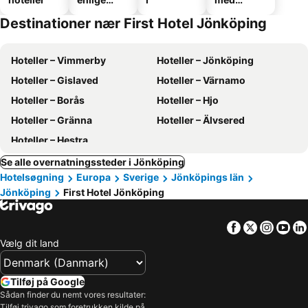
hoteller
parkering
Destinationer nær First Hotel Jönköping
Hoteller – Vimmerby
Hoteller – Jönköping
Hoteller – Gislaved
Hoteller – Värnamo
Hoteller – Borås
Hoteller – Hjo
Hoteller – Gränna
Hoteller – Älvsered
Hoteller – Hestra
Se alle overnatningssteder i Jönköping
Hotelsøgning
Europa
Sverige
Jönköpings län
Jönköping
First Hotel Jönköping
Facebook
Twitter
Insta
Yo
Vælg dit land
Tilføj på Google
Sådan finder du nemt vores resultater:
Tilføj trivago som foretrukken kilde på