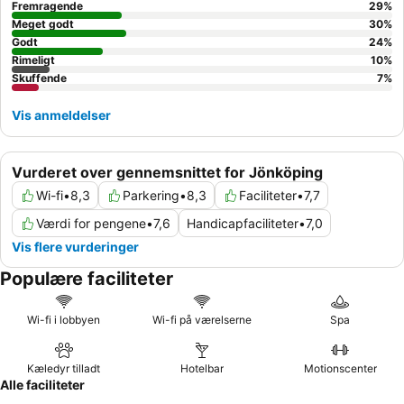
Fremragende
29
%
Meget godt
30
%
Godt
24
%
Rimeligt
10
%
Skuffende
7
%
Vis anmeldelser
Vurderet over gennemsnittet for Jönköping
Wi-fi
•
8,3
Parkering
•
8,3
Faciliteter
•
7,7
Værdi for pengene
•
7,6
Handicapfaciliteter
•
7,0
Vis flere vurderinger
Populære faciliteter
Wi-fi i lobbyen
Wi-fi på værelserne
Spa
Kæledyr tilladt
Hotelbar
Motionscenter
Alle faciliteter