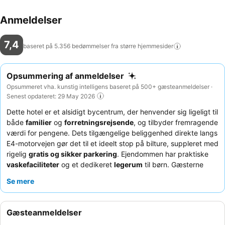
Anmeldelser
7,4
baseret på 5.356 bedømmelser fra større
hjemmesider
Opsummering af anmeldelser
Opsummeret vha. kunstig intelligens baseret på 500+ gæsteanmeldelser ·
Senest opdateret: 29 May 2026
Dette hotel er et alsidigt bycentrum, der henvender sig ligeligt til
både
familier
og
forretningsrejsende
, og tilbyder fremragende
værdi for pengene. Dets tilgængelige beliggenhed direkte langs
E4-motorvejen gør det til et ideelt stop på bilture, suppleret med
rigelig
gratis og sikker parkering
. Ejendommen har praktiske
vaskefaciliteter
og et dedikeret
legerum
til børn. Gæsterne
roser konsekvent det
venlige og hjælpsomme personale
og
Se mere
den omfattende, friske og højkvalitets
morgenmadsbuffet
. For
et mere behageligt ophold kan du overveje at anmode om et
renoveret værelse med moderne bekvemmeligheder og effektiv
Gæsteanmeldelser
klimakontrol.