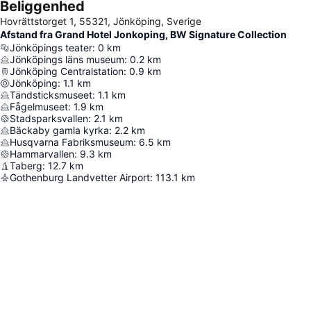
Beliggenhed
Hovrättstorget 1, 55321, Jönköping, Sverige
Afstand fra Grand Hotel Jonkoping, BW Signature Collection
Jönköpings teater
:
0
km
Jönköpings läns museum
:
0.2
km
Jönköping Centralstation
:
0.9
km
Jönköping
:
1.1
km
Tändsticksmuseet
:
1.1
km
Fågelmuseet
:
1.9
km
Stadsparksvallen
:
2.1
km
Bäckaby gamla kyrka
:
2.2
km
Husqvarna Fabriksmuseum
:
6.5
km
Hammarvallen
:
9.3
km
Taberg
:
12.7
km
Gothenburg Landvetter Airport
:
113.1
km