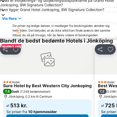
Hvad er indtjeknings- og udtjekningstidspunkterne på Grand Hotel
Jonkoping, BW Signature Collection?
Hvor ligger Grand Hotel Jonkoping, BW Signature Collection?
Vis flere
De priser og ledige datoer, vi modtager fra bookingsider, ændrer sig
hele tiden. Det betyder, at du ikke altid kan finde præcis det samme
tilbud, du så på trivago, når du føres videre til bookingsiden.
Blandt de bedst bedømte Hotels i Jönköping
Populært valg
Del
Føj til favoritter
Del
Føj 
Hotel
Hotel
3 Stjerner
3 Stjerner
Sure Hotel by Best Western City Jonkoping
Best Wes
7,8
7,2
Godt
(
7.248 bedømmelser
)
(
5.096
Jönköping, 0.2 km til Centrum
Jönköping
513 kr.
725 
af
af
Se priser fra
10 hjemmesider
Se priser