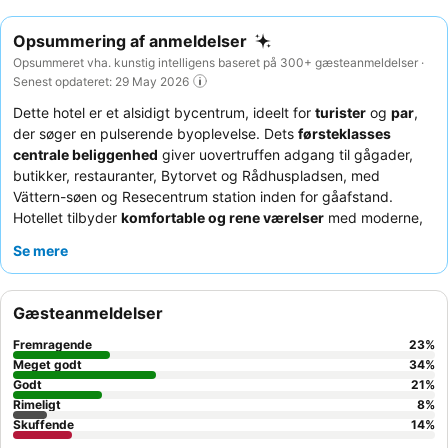
Opsummering af anmeldelser
Opsummeret vha. kunstig intelligens baseret på 300+ gæsteanmeldelser ·
Senest opdateret: 29 May 2026
Dette hotel er et alsidigt bycentrum, ideelt for
turister
og
par
,
der søger en pulserende byoplevelse. Dets
førsteklasses
centrale beliggenhed
giver uovertruffen adgang til gågader,
butikker, restauranter, Bytorvet og Rådhuspladsen, med
Vättern-søen og Resecentrum station inden for gåafstand.
Hotellet tilbyder
komfortable og rene værelser
med moderne,
justerbare senge, og gæsterne roser konsekvent det
Se mere
hjælpsomme og imødekommende personale i receptionen
og
den fantastiske morgenmadsbuffet. For et mere roligt ophold
bør gæster anmode om et værelse mod haven, da gadestøj kan
Gæsteanmeldelser
være en faktor i dette livlige område.
Fremragende
23
%
Meget godt
34
%
Godt
21
%
Rimeligt
8
%
Skuffende
14
%