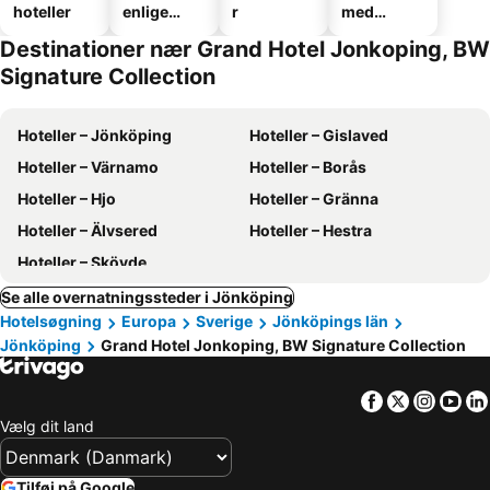
hoteller
enlige
r
med
hoteller
parkering
Destinationer nær Grand Hotel Jonkoping, BW
Signature Collection
Hoteller – Jönköping
Hoteller – Gislaved
Hoteller – Värnamo
Hoteller – Borås
Hoteller – Hjo
Hoteller – Gränna
Hoteller – Älvsered
Hoteller – Hestra
Hoteller – Skövde
Se alle overnatningssteder i Jönköping
Hotelsøgning
Europa
Sverige
Jönköpings län
Jönköping
Grand Hotel Jonkoping, BW Signature Collection
Facebook
Twitter
Insta
Yo
Vælg dit land
Tilføj på Google