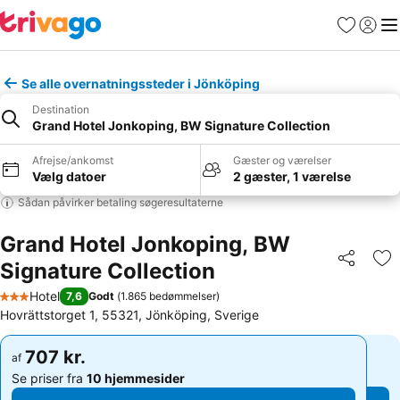
Favoritter
Log ind
Me
Se alle overnatningssteder i Jönköping
Destination
Grand Hotel Jonkoping, BW Signature Collection
Afrejse/ankomst
Gæster og værelser
Vælg datoer
2 gæster, 1 værelse
Sådan påvirker betaling søgeresultaterne
Grand Hotel Jonkoping, BW
Signature Collection
Del
Føj
Hotel
7,6
Godt
(
1.865 bedømmelser
)
3 Stjerner
Hovrättstorget 1, 55321, Jönköping, Sverige
707 kr.
707 kr.
af
af
Se priser fra
10 hjemmesider
Se priser fra
10 hjemmesider