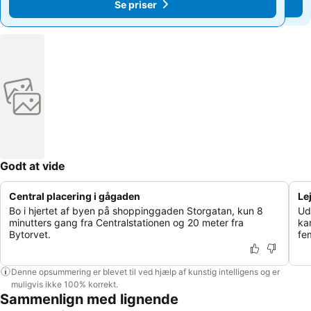
Se priser
Se priser
Godt at vide
Central placering i gågaden
Lej
Bo i hjertet af byen på shoppinggaden Storgatan, kun 8
Ud
minutters gang fra Centralstationen og 20 meter fra
ka
Bytorvet.
fe
Denne opsummering er blevet til ved hjælp af kunstig intelligens og er
muligvis ikke 100% korrekt.
Sammenlign med lignende