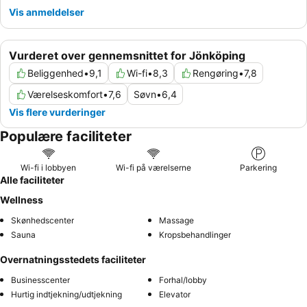
Vis anmeldelser
Vurderet over gennemsnittet for Jönköping
Beliggenhed
•
9,1
Wi-fi
•
8,3
Rengøring
•
7,8
Værelseskomfort
•
7,6
Søvn
•
6,4
Vis flere vurderinger
Populære faciliteter
Wi-fi i lobbyen
Wi-fi på værelserne
Parkering
Alle faciliteter
Wellness
Skønhedscenter
Massage
Sauna
Kropsbehandlinger
Overnatningsstedets faciliteter
Businesscenter
Forhal/lobby
Hurtig indtjekning/udtjekning
Elevator