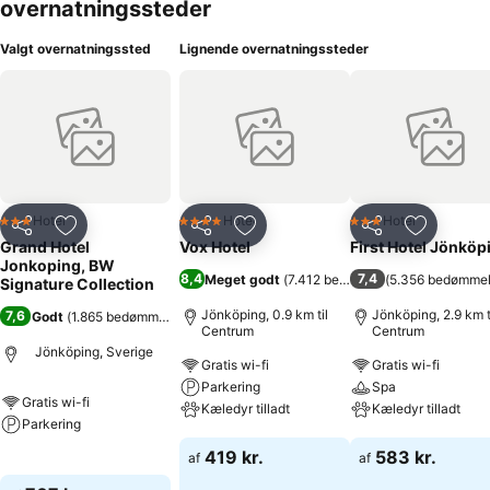
overnatningssteder
Valgt overnatningssted
Lignende overnatningssteder
Hotel
Hotel
Hotel
3 Stjerner
4 Stjerner
3 Stjerner
Del
Føj til favoritter
Del
Føj til favoritter
Del
Føj til fa
Grand Hotel
Vox Hotel
First Hotel Jönköp
Jonkoping, BW
8,4
7,4
Meget godt
(
7.412 bedømmelser
(
5.356 bedømmel
)
Signature Collection
Jönköping, 0.9 km til
Jönköping, 2.9 km t
7,6
Godt
(
1.865 bedømmelser
)
Centrum
Centrum
Jönköping, Sverige
Gratis wi-fi
Gratis wi-fi
Parkering
Spa
Gratis wi-fi
Kæledyr tilladt
Kæledyr tilladt
Parkering
Se priser
Se priser
419 kr.
583 kr.
af
af
Se priser