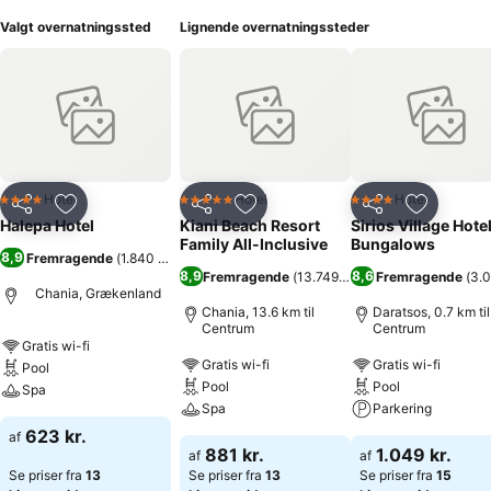
Valgt overnatningssted
Lignende overnatningssteder
Hotel
Hotel
Hotel
4 Stjerner
5 Stjerner
4 Stjerner
Del
Føj til favoritter
Del
Føj til favoritter
Del
Føj til fa
Halepa Hotel
Kiani Beach Resort
Sirios Village Hote
Family All-Inclusive
Bungalows
8,9
Fremragende
(
1.840 bedømmelser
)
8,9
8,6
Fremragende
(
13.749 bedømmelser
Fremragende
)
(
3.
Chania, Grækenland
Chania, 13.6 km til
Daratsos, 0.7 km til
Centrum
Centrum
Gratis wi-fi
Gratis wi-fi
Gratis wi-fi
Pool
Pool
Pool
Spa
Spa
Parkering
623 kr.
af
881 kr.
1.049 kr.
af
af
Se priser fra
13
Se priser fra
13
Se priser fra
15