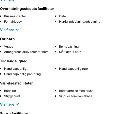
Overnatningsstedets faciliteter
Businesscenter
Café
Forhal/lobby
Hurtig indtjekning/udtjekning
Vis flere
For børn
Vugge
Børnepasning
Arrangerede aktiviteter for børn
Måltider til børn
Tilgængelighed
Handicapvenligt
Handicapvenlig rute
Handicapvenlig parkering
Værelsesfaciliteter
Badekar
Badeværelse med bruser
Strygebræt
Vinduer som kan åbnes
Vis flere
Sportsfaciliteter