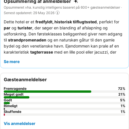
Opsummering af anmeldelser
Opsummeret vha. kunstig intelligens baseret på 600+ gæsteanmeldelser ·
Senest opdateret: 29 May 2026
Dette hotel er et
fredfyldt, historisk tilflugtssted
, perfekt for
par
og
turister
, der søger en blanding af afslapning og
udforskning. Den førsteklasses beliggenhed giver nem adgang
til
strandpromenaden
og en naturskøn gåtur til den gamle
bydel og den venetianske havn. Ejendommen kan prale af en
karakteristisk
tagterrasse
med en lille pool eller jacuzzi, der
tilbyder udsigt over byen og havet. Gæsterne roser konsekvent
Se mere
det
usædvanligt hjælpsomme og opmærksomme personale
og den varierede
morgenmadsbuffet
, der byder på både
græske og kontinentale retter. For en virkelig fredfyldt oplevelse
Gæsteanmeldelser
kan du overveje at anmode om et værelse med udsigt til den
fredfyldte forhave
med dens charmerende springvand.
Fremragende
72
%
Meget godt
21
%
Godt
5
%
Rimeligt
1
%
Skuffende
1
%
Vis anmeldelser