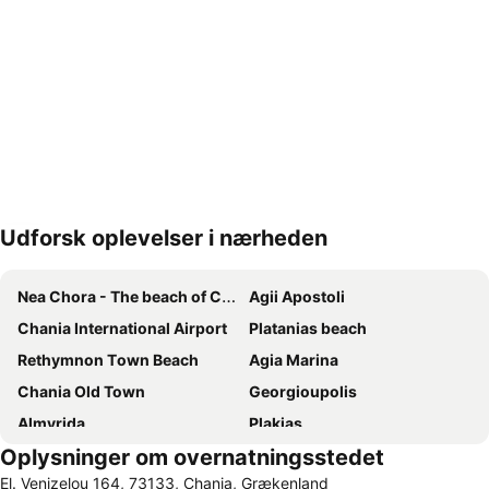
Udforsk oplevelser i nærheden
Udvid kort
Nea Chora - The beach of Chania
Agii Apostoli
Chania International Airport
Platanias beach
Rethymnon Τown Beach
Agia Marina
Chania Old Town
Georgioupolis
Almyrida
Plakias
Oplysninger om overnatningsstedet
Gerani
Beach of Stalos
El. Venizelou 164, 73133, Chania, Grækenland
Nea Chora - Synoikia
Samaria Gorge