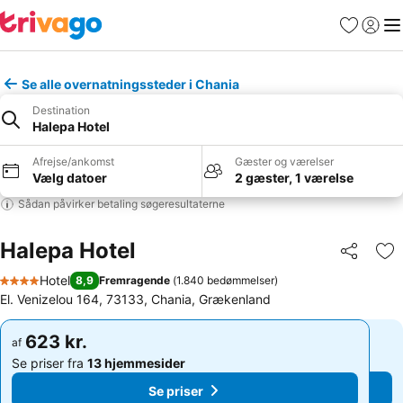
Favoritter
Log ind
Me
Se alle overnatningssteder i Chania
Destination
Halepa Hotel
Afrejse/ankomst
Gæster og værelser
Vælg datoer
2 gæster, 1 værelse
Sådan påvirker betaling søgeresultaterne
Halepa Hotel
Del
Føj
Hotel
8,9
Fremragende
(
1.840 bedømmelser
)
4 Stjerner
El. Venizelou 164, 73133, Chania, Grækenland
623 kr.
623 kr.
af
af
Se priser fra
13 hjemmesider
Se priser fra
13 hjemmesider
Se priser
Se priser