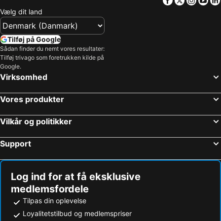
Facebook
Twitter
Insta
Yo
Vælg dit land
Tilføj på Google
Sådan finder du nemt vores resultater:
Tilføj trivago som foretrukken kilde på
Google.
Virksomhed
Vores produkter
Vilkår og politikker
Support
Log ind for at få eksklusive
medlemsfordele
Tilpas din oplevelse
Loyalitetstilbud og medlemspriser