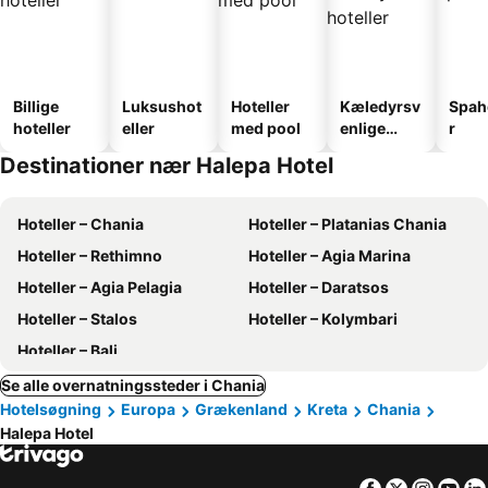
Billige
Luksushot
Hoteller
Kæledyrsv
Spah
hoteller
eller
med pool
enlige
r
hoteller
Destinationer nær Halepa Hotel
Hoteller – Chania
Hoteller – Platanias Chania
Hoteller – Rethimno
Hoteller – Agia Marina
Hoteller – Agia Pelagia
Hoteller – Daratsos
Hoteller – Stalos
Hoteller – Kolymbari
Hoteller – Bali
Se alle overnatningssteder i Chania
Hotelsøgning
Europa
Grækenland
Kreta
Chania
Halepa Hotel