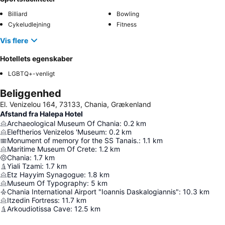
Billiard
Bowling
Cykeludlejning
Fitness
Vis flere
Hotellets egenskaber
LGBTQ+-venligt
Beliggenhed
El. Venizelou 164, 73133, Chania, Grækenland
Afstand fra Halepa Hotel
Archaeological Museum Of Chania
:
0.2
km
Eleftherios Venizelos 'Museum
:
0.2
km
Monument of memory for the SS Tanais.
:
1.1
km
Maritime Museum Of Crete
:
1.2
km
Chania
:
1.7
km
Yiali Tzami
:
1.7
km
Etz Hayyim Synagogue
:
1.8
km
Museum Of Typography
:
5
km
Chania International Airport "Ioannis Daskalogiannis"
:
10.3
km
Itzedin Fortress
:
11.7
km
Arkoudiotissa Cave
:
12.5
km