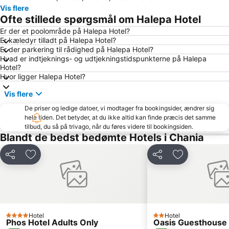
Vis flere
Old Town of Rethymno
Chania Havn
Ofte stillede spørgsmål om Halepa Hotel
Platanias
Beach of Maleme
Er der et poolområde på Halepa Hotel?
Er kæledyr tilladt på Halepa Hotel?
Lissos
Falasarna
Er der parkering til rådighed på Halepa Hotel?
Rethymno Gallos Stadium
Beach of Marathi
Hvad er indtjeknings- og udtjekningstidspunkterne på Halepa
Hotel?
Agios Onoufrios
Kissamos Port
Hvor ligger Halepa Hotel?
Carnival of Rethymno
Adelianos Kampos
Vis flere
1866 Plateia
Mournies
De priser og ledige datoer, vi modtager fra bookingsider, ændrer sig
Souda Harbour
Stavros
hele tiden. Det betyder, at du ikke altid kan finde præcis det samme
tilbud, du så på trivago, når du føres videre til bookingsiden.
Agia Lake
Kalives
Blandt de bedst bedømte Hotels i Chania
Kolymbari
Drapanias
Del
Føj til favoritter
Del
Føj til favorit
Sirikari Gorge
Balos
Knossos
Municipal Regional Theatre of Crete
The Dominican Temple of Aghios Nikolaos
Lentariana
Pahiana
Cathedral of the Presentation of the Virgin Mary
Hotel
Hotel
4 Stjerner
2 Stjerner
Chryssi Akti
Kalamaki
Phos Hotel Adults Only
Oasis Guesthouse