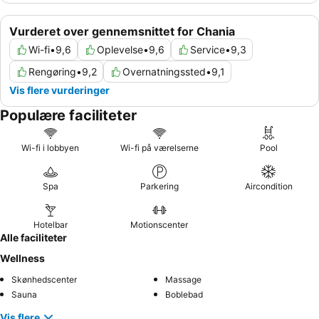
Vurderet over gennemsnittet for Chania
Wi-fi
•
9,6
Oplevelse
•
9,6
Service
•
9,3
Rengøring
•
9,2
Overnatningssted
•
9,1
Vis flere vurderinger
Populære faciliteter
Wi-fi i lobbyen
Wi-fi på værelserne
Pool
Spa
Parkering
Aircondition
Hotelbar
Motionscenter
Alle faciliteter
Wellness
Skønhedscenter
Massage
Sauna
Boblebad
Vis flere