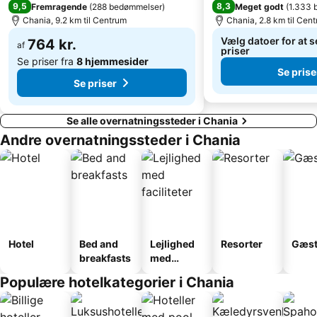
9,5
8,3
Fremragende
(
288 bedømmelser
)
Meget godt
(
1.333 
Therissos
Kaliviani
Chania, 9.2 km til Centrum
Chania, 2.8 km til Cen
Traditional Settlement of Roustika
Castello
Vælg datoer for at s
764 kr.
af
priser
Se priser fra
8 hjemmesider
Se prise
Se priser
Se alle overnatningssteder i Chania
Andre overnatningssteder i Chania
Hotel
Bed and
Lejlighed
Resorter
Gæst
breakfasts
med
faciliteter
Populære hotelkategorier i Chania