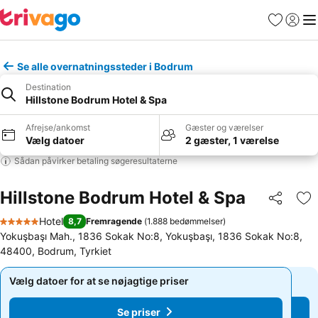
Favoritter
Log ind
Me
Se alle overnatningssteder i Bodrum
Destination
Hillstone Bodrum Hotel & Spa
Afrejse/ankomst
Gæster og værelser
Vælg datoer
2 gæster, 1 værelse
Sådan påvirker betaling søgeresultaterne
Hillstone Bodrum Hotel & Spa
Del
Føj
Hotel
8,7
Fremragende
(
1.888 bedømmelser
)
5 Stjerner
Yokuşbaşı Mah., 1836 Sokak No:8, Yokuşbaşı, 1836 Sokak No:8,
48400, Bodrum, Tyrkiet
Vælg datoer for at se nøjagtige priser
Vælg datoer for at se nøjagtige priser
Se priser
Se priser