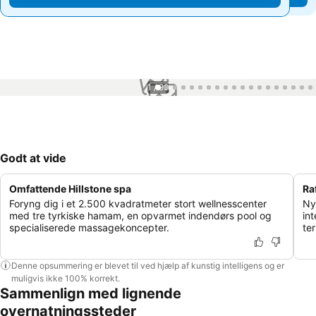
1 / 99
Godt at vide
Omfattende Hillstone spa
Ra
Foryng dig i et 2.500 kvadratmeter stort wellnesscenter
Ny
med tre tyrkiske hamam, en opvarmet indendørs pool og
in
specialiserede massagekoncepter.
te
Denne opsummering er blevet til ved hjælp af kunstig intelligens og er
muligvis ikke 100% korrekt.
Sammenlign med lignende
overnatningssteder