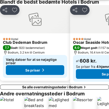
Blandt de bedst bedømte Hotels i Bodrum
Del
Føj til favoritter
Del
Føj til favorit
Hotel
Hotel
3 Stjerner
4 Stjerner
Club Dedeman Bodrum
Oscar Seaside Hotel
7,7
8,0
Godt
(
920 bedømmelser
)
Meget godt
(
1.157 
Bodrum, 3.2 km til Centrum
Bodrum, 16.4 km til Ce
Vælg datoer for at se nøjagtige
608 kr.
af
priser
Se priser fra
4 hjem
Se priser
Se p
Se alle overnatningssteder i Bodrum
Andre overnatningssteder i Bodrum