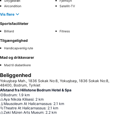
Strygebræt
Fjernsyn
Aircondition
Satellit-TV
Vis flere
Sportsfaciliteter
Billiard
Fitness
Tilgængelighed
Handicapvenlig rute
Mad og drikkevarer
Mad til diabetikere
Beliggenhed
Yokuşbaşı Mah., 1836 Sokak No:8, Yokuşbaşı, 1836 Sokak No:8,
48400, Bodrum, Tyrkiet
Afstand fra Hillstone Bodrum Hotel & Spa
Bodrum
:
1.9
km
Aya Nikola Kilisesi
:
2
km
Mausoleum At Halicarnassus
:
2.1
km
Theatre At Halicarnassus
:
2.1
km
Zeki Müren Arts Mueum
:
2.2
km