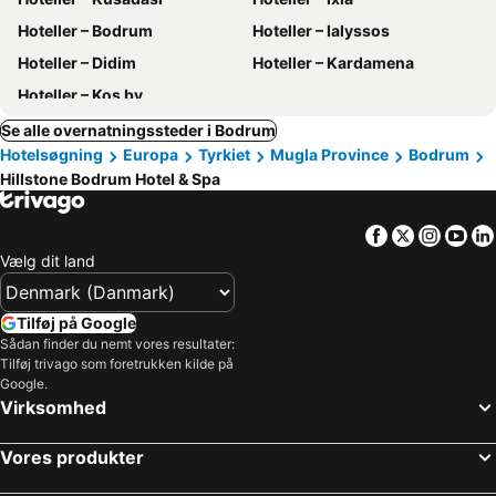
Hoteller – Bodrum
Hoteller – Ialyssos
Hoteller – Didim
Hoteller – Kardamena
Hoteller – Kos by
Se alle overnatningssteder i Bodrum
Hotelsøgning
Europa
Tyrkiet
Mugla Province
Bodrum
Hillstone Bodrum Hotel & Spa
Facebook
Twitter
Insta
Yo
Vælg dit land
Tilføj på Google
Sådan finder du nemt vores resultater:
Tilføj trivago som foretrukken kilde på
Google.
Virksomhed
Vores produkter