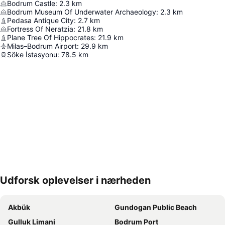
Bodrum Castle
:
2.3
km
Bodrum Museum Of Underwater Archaeology
:
2.3
km
Pedasa Antique City
:
2.7
km
Fortress Of Neratzia
:
21.8
km
Plane Tree Of Hippocrates
:
21.9
km
Milas–Bodrum Airport
:
29.9
km
Söke İstasyonu
:
78.5
km
Udforsk oplevelser i nærheden
Udvid kort
Akbük
Gundogan Public Beach
Gulluk Limani
Bodrum Port