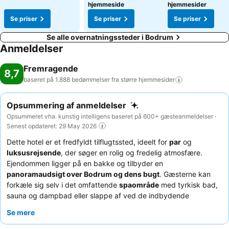
hjemmeside
hjemmesider
Se priser
Se priser
Se priser
Se alle overnatningssteder i Bodrum
Anmeldelser
Fremragende
8,7
baseret på 1.888 bedømmelser fra større
hjemmesider
Opsummering af anmeldelser
Opsummeret vha. kunstig intelligens baseret på 600+ gæsteanmeldelser ·
Senest opdateret: 29 May 2026
Dette hotel er et fredfyldt tilflugtssted, ideelt for
par
og
luksusrejsende
, der søger en rolig og fredelig atmosfære.
Ejendommen ligger på en bakke og tilbyder en
panoramaudsigt over Bodrum og dens bugt
. Gæsterne kan
forkæle sig selv i det omfattende
spaområde
med tyrkisk bad,
sauna og dampbad eller slappe af ved de indbydende
swimmingpools. Personalet får konsekvent ros for deres
Se mere
enestående venlighed og opmærksomhed, som
komplementerer den varierede
morgenmadsbuffet
af høj