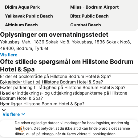
Didim Aqua Park
Milas - Bodrum Airport
Yalikavak Public Beach
Bitez Public Beach
Altinkum Beach
Gumbet Beach
Oplysninger om overnatningsstedet
Port Bodrum Yalikavak
Guvenrcinlik
Yokuşbaşı Mah., 1836 Sokak No:8, Yokuşbaşı, 1836 Sokak No:8,
Lambi Beach
Marina Kos
48400, Bodrum, Tyrkiet
Kos Airport
Tigaki
Vis flere
Ofte stillede spørgsmål om Hillstone Bodrum
Bodrum Castle
Traditional Settlement of Pothia
Hotel & Spa
Ortakent Public Beach
Promenade
Er der et poolområde på Hillstone Bodrum Hotel & Spa?
Massouri
Mavisehir
Er kæledyr tilladt på Hillstone Bodrum Hotel & Spa?
Er der parkering til rådighed på Hillstone Bodrum Hotel & Spa?
Yalikoy
Antimachia Castle
Hvad er indtjeknings- og udtjekningstidspunkterne på Hillstone
Kardamena
Kantouni
Bodrum Hotel & Spa?
Hvor ligger Hillstone Bodrum Hotel & Spa?
Vis flere
De priser og ledige datoer, vi modtager fra bookingsider, ændrer sig
hele tiden. Det betyder, at du ikke altid kan finde præcis det samme
tilbud, du så på trivago, når du føres videre til bookingsiden.