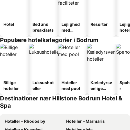
Hotel
Bed and
Lejlighed
Resorter
Lejli
breakfasts
med
hotel
faciliteter
Populære hotelkategorier i Bodrum
Billige
Luksushot
Hoteller
Kæledyrsv
Spah
hoteller
eller
med pool
enlige
r
hoteller
Destinationer nær Hillstone Bodrum Hotel &
Spa
Hoteller – Rhodos by
Hoteller – Marmaris
Hoteller – Kusadasi
Hoteller – Ixia