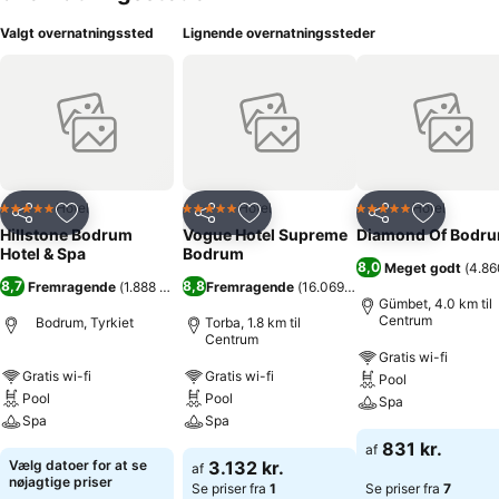
Valgt overnatningssted
Lignende overnatningssteder
Hotel
Hotel
Hotel
5 Stjerner
5 Stjerner
5 Stjerner
Del
Føj til favoritter
Del
Føj til favoritter
Del
Føj til fa
Hillstone Bodrum
Vogue Hotel Supreme
Diamond Of Bodr
Hotel & Spa
Bodrum
8,0
Meget godt
(
4.86
8,7
8,8
Fremragende
(
1.888 bedømmelser
Fremragende
)
(
16.069 bedømmelser
)
Gümbet, 4.0 km til
Centrum
Bodrum, Tyrkiet
Torba, 1.8 km til
Centrum
Gratis wi-fi
Gratis wi-fi
Gratis wi-fi
Pool
Pool
Pool
Spa
Spa
Spa
831 kr.
af
Vælg datoer for at se
3.132 kr.
af
nøjagtige priser
Se priser fra
1
Se priser fra
7