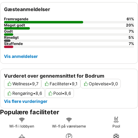
kvalitet. For en virkelig forbedret oplevelse kan du overveje at
Gæsteanmeldelser
booke et værelse på en højere etage for fuldt ud at nyde den
betagende udsigt.
Fremragende
61
%
Meget godt
20
%
Godt
7
%
Rimeligt
5
%
Skuffende
7
%
Vis anmeldelser
Vurderet over gennemsnittet for Bodrum
Wellness
•
9,7
Faciliteter
•
9,1
Oplevelse
•
9,0
Rengøring
•
8,6
Pool
•
8,6
Vis flere vurderinger
Populære faciliteter
Wi-fi i lobbyen
Wi-fi på værelserne
Pool