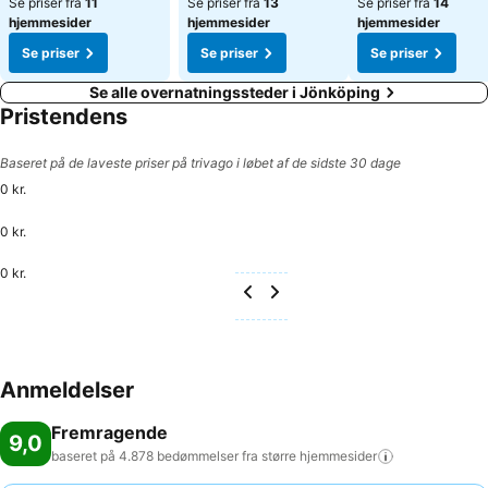
Se priser fra
11
Se priser fra
13
Se priser fra
14
hjemmesider
hjemmesider
hjemmesider
Se priser
Se priser
Se priser
Se alle overnatningssteder i Jönköping
Pristendens
Baseret på de laveste priser på trivago i løbet af de sidste 30 dage
0 kr.
0 kr.
0 kr.
Anmeldelser
Fremragende
9,0
baseret på 4.878 bedømmelser fra større
hjemmesider