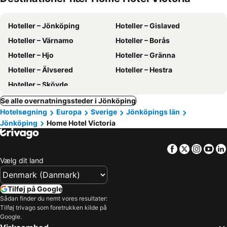
Hoteller – Jönköping
Hoteller – Gislaved
Hoteller – Värnamo
Hoteller – Borås
Hoteller – Hjo
Hoteller – Gränna
Hoteller – Älvsered
Hoteller – Hestra
Hoteller – Skövde
Se alle overnatningssteder i Jönköping
Hotelsøgning
Europa
Sverige
Jönköpings län
Jönköping
Home Hotel Victoria
Facebook
Twitter
Insta
Yo
Vælg dit land
Tilføj på Google
Sådan finder du nemt vores resultater:
Tilføj trivago som foretrukken kilde på
Google.