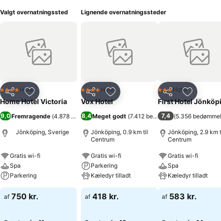
Valgt overnatningssted
Lignende overnatningssteder
Hotel
Hotel
Hotel
4 Stjerner
4 Stjerner
3 Stjerner
Del
Føj til favoritter
Del
Føj til favoritter
Del
Føj til fa
Home Hotel Victoria
Vox Hotel
First Hotel Jönköp
9,0
8,4
7,4
Fremragende
(
4.878 bedømmelser
Meget godt
)
(
7.412 bedømmelser
(
5.356 bedømmel
)
Jönköping, Sverige
Jönköping, 0.9 km til
Jönköping, 2.9 km t
Centrum
Centrum
Gratis wi-fi
Gratis wi-fi
Gratis wi-fi
Spa
Parkering
Spa
Parkering
Kæledyr tilladt
Kæledyr tilladt
750 kr.
418 kr.
583 kr.
af
af
af