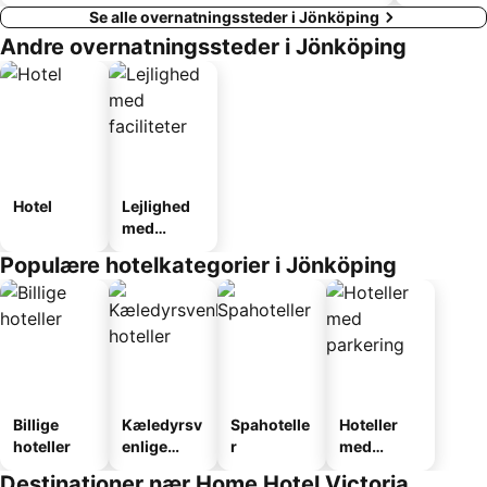
Se alle overnatningssteder i Jönköping
Andre overnatningssteder i Jönköping
Hotel
Lejlighed
med
faciliteter
Populære hotelkategorier i Jönköping
Billige
Kæledyrsv
Spahotelle
Hoteller
hoteller
enlige
r
med
hoteller
parkering
Destinationer nær Home Hotel Victoria