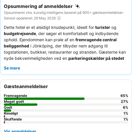
Opsummering af anmeldelser
Opsummeret vha. kunstig intelligens baseret på 900+ gæsteanmeldelser ·
Senest opdateret: 29 May 2026
Dette hotel er et alsidigt knudepunkt, ideelt for
turister
og
budgetrejsende
, der søger et komfortabelt og indbydende
ophold. Ejendommen kan prale af en
fremragende central
beliggenhed
i Jönköping, der tilbyder nem adgang til
togstationen, butikker, restauranter og stranden. Gæsterne kan
nyde bekvemmeligheden ved en
parkeringskælder på stedet
og et veludstyret fitnesscenter. Personalet modtager
Se mere
konsekvent ros for deres enestående service, der supplerer den
dejlige
morgenmadsbuffet
, gratis eftermiddagsfika og
tilfredsstillende aftensmad. For en virkelig fredelig oplevelse kan
Gæsteanmeldelser
du overveje at anmode om et værelse, der vender væk fra
gaden.
Fremragende
65
%
Meget godt
27
%
Godt
6
%
Rimeligt
1
%
Skuffende
1
%
Vis anmeldelser