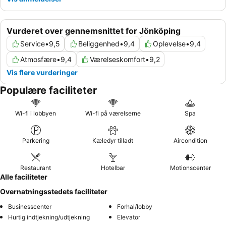
Vurderet over gennemsnittet for Jönköping
Service
•
9,5
Beliggenhed
•
9,4
Oplevelse
•
9,4
Atmosfære
•
9,4
Værelseskomfort
•
9,2
Vis flere vurderinger
Populære faciliteter
Wi-fi i lobbyen
Wi-fi på værelserne
Spa
Parkering
Kæledyr tilladt
Aircondition
Restaurant
Hotelbar
Motionscenter
Alle faciliteter
Overnatningsstedets faciliteter
Businesscenter
Forhal/lobby
Hurtig indtjekning/udtjekning
Elevator