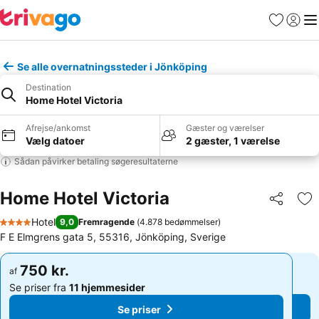
Favoritter
Log ind
Me
Se alle overnatningssteder i Jönköping
Destination
Home Hotel Victoria
Afrejse/ankomst
Gæster og værelser
Vælg datoer
2 gæster, 1 værelse
Sådan påvirker betaling søgeresultaterne
Home Hotel Victoria
Del
Føj
Hotel
9,0
Fremragende
(
4.878 bedømmelser
)
4 Stjerner
F E Elmgrens gata 5, 55316, Jönköping, Sverige
750 kr.
750 kr.
af
af
Se priser fra
11 hjemmesider
Se priser fra
11 hjemmesider
Se priser
Se priser