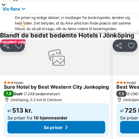
Vis flere
De priser og ledige datoer, vi modtager fra bookingsider, ændrer sig
hele tiden. Det betyder, at du ikke altid kan finde præcis det samme
tilbud, du så på trivago, når du føres videre til bookingsiden.
Blandt de bedst bedømte Hotels i Jönköping
Populært valg
Del
Føj til favoritter
Del
Føj 
Hotel
Hotel
3 Stjerner
3 Stjerner
Sure Hotel by Best Western City Jonkoping
Best Wes
7,8
7,2
Godt
(
7.248 bedømmelser
)
(
5.096
Jönköping, 0.2 km til Centrum
Jönköping
513 kr.
725 
af
af
Se priser fra
10 hjemmesider
Se priser
Se priser