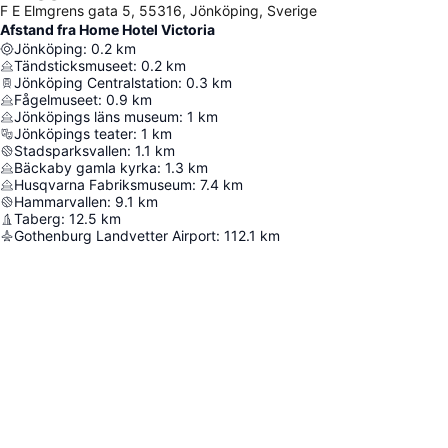
F E Elmgrens gata 5, 55316, Jönköping, Sverige
Afstand fra Home Hotel Victoria
Jönköping
:
0.2
km
Tändsticksmuseet
:
0.2
km
Jönköping Centralstation
:
0.3
km
Fågelmuseet
:
0.9
km
Jönköpings läns museum
:
1
km
Jönköpings teater
:
1
km
Stadsparksvallen
:
1.1
km
Bäckaby gamla kyrka
:
1.3
km
Husqvarna Fabriksmuseum
:
7.4
km
Hammarvallen
:
9.1
km
Taberg
:
12.5
km
Gothenburg Landvetter Airport
:
112.1
km