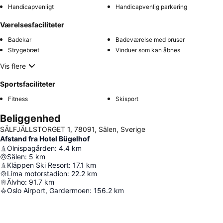
Handicapvenligt
Handicapvenlig parkering
Værelsesfaciliteter
Badekar
Badeværelse med bruser
Strygebræt
Vinduer som kan åbnes
Vis flere
Sportsfaciliteter
Fitness
Skisport
Beliggenhed
SÄLFJÄLLSTORGET 1, 78091, Sälen, Sverige
Afstand fra Hotel Bügelhof
Olnispagården
:
4.4
km
Sälen
:
5
km
Kläppen Ski Resort
:
17.1
km
Lima motorstadion
:
22.2
km
Älvho
:
91.7
km
Oslo Airport, Gardermoen
:
156.2
km