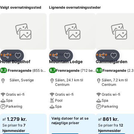
Valgt overnatningssted
Lignende overnatningssteder
Hotel
Hotel
Hotel
4 Stjerner
3 Stjerner
4 Stjerner
Del
Føj til favoritter
Del
Føj til favoritter
Del
Føj til fa
Hotel Bügelhof
Mountain Lodge
Gammelgården
9,2
8,7
9,0
Fremragende
(
855 bedømmelser
Fremragende
)
(
712 bedømmelser
Fremragende
)
(
2.
Sälen, Sverige
Sälen, 24.1 km til
Sälen, 7.2 km til
Centrum
Centrum
Gratis wi-fi
Gratis wi-fi
Gratis wi-fi
Spa
Pool
Spa
Parkering
Spa
Parkering
1.279 kr.
Vælg datoer for at se
861 kr.
af
af
nøjagtige priser
Se priser fra
7
Se priser fra
12
hjemmesider
hjemmesider