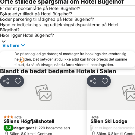
Ofte stillede spørgsmål om Hotel Bügelhof
Er der et poolområde på Hotel Bügelhof?
Er kæledyr tilladt på Hotel Bügelhof?
Er der parkering til rådighed på Hotel Bügelhof?
Hvad er indtjeknings- og udtjekningstidspunkterne på Hotel
Bügelhof?
Hvor ligger Hotel Bügelhof?
Vis flere
De priser og ledige datoer, vi modtager fra bookingsider, ændrer sig
hele tiden. Det betyder, at du ikke altid kan finde præcis det samme
tilbud, du så på trivago, når du føres videre til bookingsiden.
Blandt de bedst bedømte Hotels i Sälen
Del
Føj til favoritter
Del
Føj til favorit
Hotel
Hotel
3 Stjerner
Sälens Högfjällshotell
Sälen Ski Lodge
8,3
/
Meget godt
(
1.220 bedømmelser
)
Der er ingen bedømmelse
Sälen, 8.0 km til Centrum
Sälen, 0.8 km til Cent