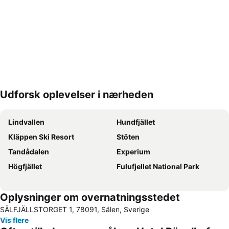
Udforsk oplevelser i nærheden
Udvid kort
Lindvallen
Hundfjället
Kläppen Ski Resort
Stöten
Tandådalen
Experium
Högfjället
Fulufjellet National Park
Oplysninger om overnatningsstedet
SÄLFJÄLLSTORGET 1, 78091, Sälen, Sverige
Vis flere