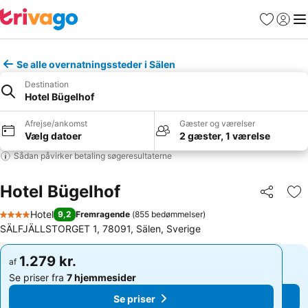
Favoritter
Log ind
Me
Se alle overnatningssteder i Sälen
Destination
Hotel Bügelhof
Afrejse/ankomst
Gæster og værelser
Vælg datoer
2 gæster, 1 værelse
Sådan påvirker betaling søgeresultaterne
Hotel Bügelhof
Del
Føj
Hotel
9,2
Fremragende
(
855 bedømmelser
)
4 Stjerner
SÄLFJÄLLSTORGET 1, 78091, Sälen, Sverige
1.279 kr.
1.279 kr.
af
af
Se priser fra
7 hjemmesider
Se priser fra
7 hjemmesider
Se priser
Se priser