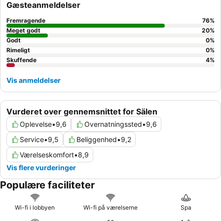
Gæsteanmeldelser
virkelig forkælende oplevelse kan du overveje at booke et
værelse med udsigt over de omkringliggende bjerge.
Fremragende
76
%
Meget godt
20
%
Godt
0
%
Rimeligt
0
%
Skuffende
4
%
Vis anmeldelser
Vurderet over gennemsnittet for Sälen
Oplevelse
•
9,6
Overnatningssted
•
9,6
Service
•
9,5
Beliggenhed
•
9,2
Værelseskomfort
•
8,9
Vis flere vurderinger
Populære faciliteter
Wi-fi i lobbyen
Wi-fi på værelserne
Spa