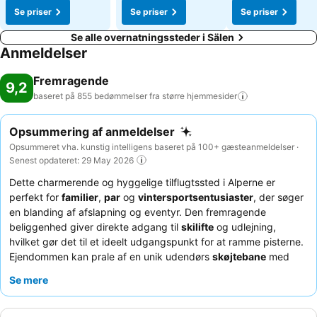
Se priser
Se priser
Se priser
Se alle overnatningssteder i Sälen
Anmeldelser
Fremragende
9,2
baseret på 855 bedømmelser fra større
hjemmesider
Opsummering af anmeldelser
Opsummeret vha. kunstig intelligens baseret på 100+ gæsteanmeldelser ·
Senest opdateret: 29 May 2026
Dette charmerende og hyggelige tilflugtssted i Alperne er
perfekt for
familier
,
par
og
vintersportsentusiaster
, der søger
en blanding af afslapning og eventyr. Den fremragende
beliggenhed giver direkte adgang til
skilifte
og udlejning,
hvilket gør det til et ideelt udgangspunkt for at ramme pisterne.
Ejendommen kan prale af en unik udendørs
skøjtebane
med
gratis leje af skøjter, hvilket giver en sjov aktivitet for alle aldre.
Se mere
Gæsterne roser konsekvent det
venlige og professionelle
personale
og den enestående
morgenmadsbuffet
, der byder
på friske råvarer og lækre retter som belgiske vafler. For en