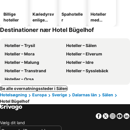
Billige
Kæledyrsv
Spahotelle
Hoteller
hoteller
enlige
r
med
hoteller
parkering
Destinationer nær Hotel Bügelhof
Hoteller – Trysil
Hoteller – Sälen
Hoteller – Mora
Hoteller – Elverum
Hoteller – Malung
Hoteller – Idre
Hoteller – Transtrand
Hoteller – Sysslebäck
Hoteller – Orsa
Se alle overnatningssteder i Sälen
Hotelsøgning
Europa
Sverige
Dalarnas län
Sälen
Hotel Bügelhof
Facebook
Twitter
Insta
Yo
Vælg dit land