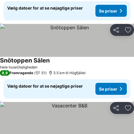
Vælg datoer for at se nøjagtige priser
Se priser
Del
Føj
Snötoppen Sälen
Hele huset/lejligheden
8,9
Fremragende
51
3.5 km til Högfjället
Vælg datoer for at se nøjagtige priser
Se priser
Del
Føj