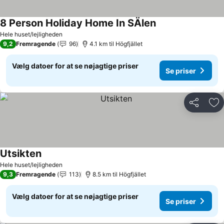
8 Person Holiday Home In SÄlen
Hele huset/lejligheden
9,2
Fremragende
96
4.1 km til Högfjället
Vælg datoer for at se nøjagtige priser
Se priser
Del
Føj
Utsikten
Hele huset/lejligheden
9,3
Fremragende
113
8.5 km til Högfjället
Vælg datoer for at se nøjagtige priser
Se priser