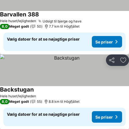
Barvallen 388
Hele huset/lejligheden
Udsigt til bjerge og have
8,0
Meget godt
50
7.7 km til Högfjället
Vælg datoer for at se nøjagtige priser
Se priser
Del
Føj
Backstugan
Hele huset/lejligheden
8,0
Meget godt
55
8.8 km til Högfjället
Vælg datoer for at se nøjagtige priser
Se priser