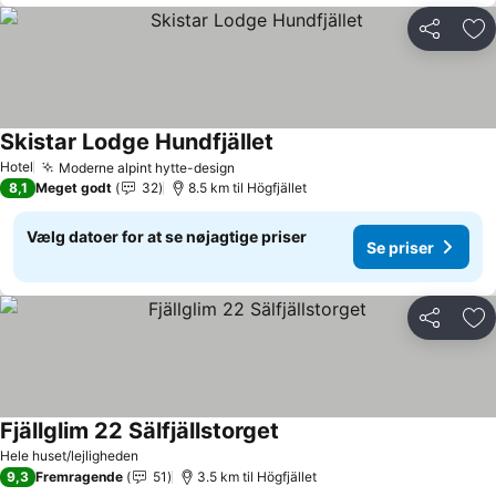
Del
Føj
Skistar Lodge Hundfjället
Hotel
Moderne alpint hytte-design
8,1
Meget godt
32
8.5 km til Högfjället
Vælg datoer for at se nøjagtige priser
Se priser
Del
Føj
Fjällglim 22 Sälfjällstorget
Hele huset/lejligheden
9,3
Fremragende
51
3.5 km til Högfjället