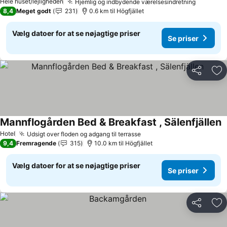
Hele huset/lejligheden
Hjemlig og indbydende værelsesindretning
8,4
Meget godt
231
0.6 km til Högfjället
Vælg datoer for at se nøjagtige priser
Se priser
Del
Føj
Mannflogården Bed & Breakfast , Sälenfjällen
Hotel
Udsigt over floden og adgang til terrasse
9,4
Fremragende
315
10.0 km til Högfjället
Vælg datoer for at se nøjagtige priser
Se priser
Del
Føj