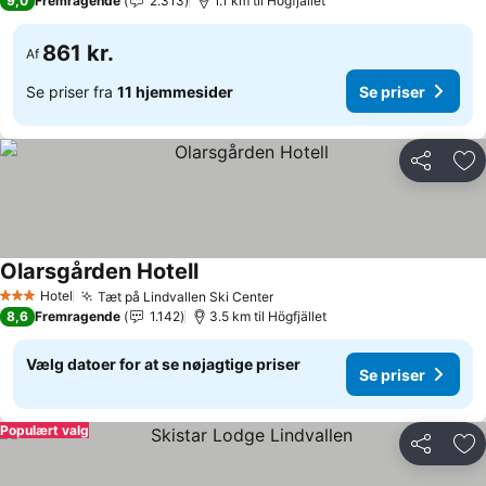
9,0
Fremragende
2.313
1.1 km til Högfjället
861 kr.
Af
Se priser fra
11 hjemmesider
Se priser
Del
Føj
Olarsgården Hotell
Hotel
Tæt på Lindvallen Ski Center
3 Stjerner
8,6
Fremragende
1.142
3.5 km til Högfjället
Vælg datoer for at se nøjagtige priser
Se priser
Populært valg
Del
Føj