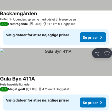
Backamgården
Hotel
Udendørs spisning med udsigt til bjerge og sø
8,9
Fremragende
203
11.6 km til Högfjället
Vælg datoer for at se nøjagtige priser
Se priser
Del
Føj
Gula Byn 411A
Hele huset/lejligheden
8,3
Meget godt
88
4.2 km til Högfjället
Vælg datoer for at se nøjagtige priser
Se priser