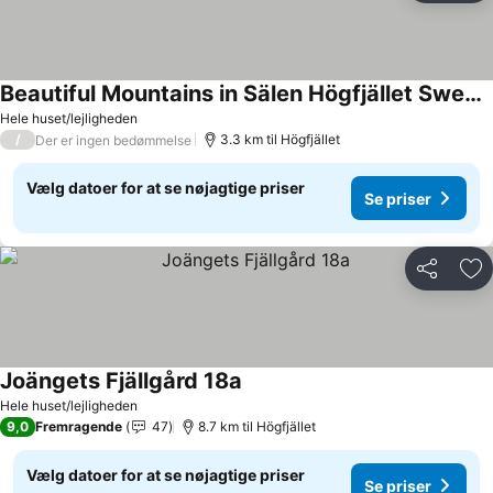
Beautiful Mountains in Sälen Högfjället Sweden
Hele huset/lejligheden
/
3.3 km til Högfjället
Der er ingen bedømmelse
Vælg datoer for at se nøjagtige priser
Se priser
Del
Føj
Joängets Fjällgård 18a
Hele huset/lejligheden
9,0
Fremragende
47
8.7 km til Högfjället
Vælg datoer for at se nøjagtige priser
Se priser