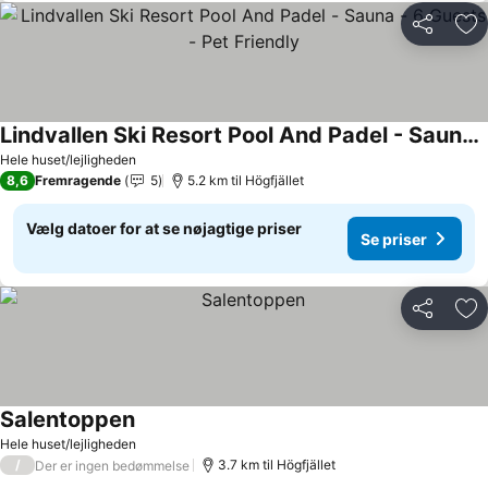
Del
Føj
Lindvallen Ski Resort Pool And Padel - Sauna - 6 Guests - Pet Friendly
Hele huset/lejligheden
8,6
Fremragende
5
5.2 km til Högfjället
Vælg datoer for at se nøjagtige priser
Se priser
Del
Føj
Salentoppen
Hele huset/lejligheden
/
3.7 km til Högfjället
Der er ingen bedømmelse