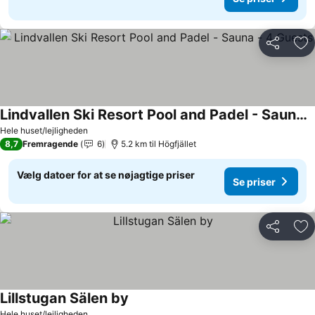
Del
Føj
Lindvallen Ski Resort Pool and Padel - Sauna - 4 Guests
Hele huset/lejligheden
8,7
Fremragende
6
5.2 km til Högfjället
Vælg datoer for at se nøjagtige priser
Se priser
Del
Føj
Lillstugan Sälen by
Hele huset/lejligheden