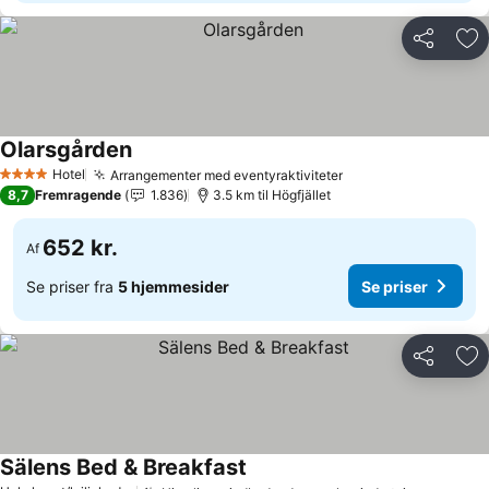
Del
Føj
Olarsgården
Hotel
Arrangementer med eventyraktiviteter
4 Stjerner
8,7
Fremragende
1.836
3.5 km til Högfjället
652 kr.
Af
Se priser fra
5 hjemmesider
Se priser
Del
Føj
Sälens Bed & Breakfast