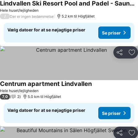
Lindvallen Ski Resort Pool and Padel - Sauna - 7 Guests
Hele huset/lejligheden
/
5.2 km til Högfjället
Der er ingen bedømmelse
Vælg datoer for at se nøjagtige priser
Se priser
Del
Føj
Centrum apartment Lindvallen
Hele huset/lejligheden
7,0
2
5.0 km til Högfjället
Vælg datoer for at se nøjagtige priser
Se priser
Del
Føj