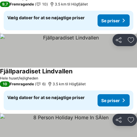
9,7
Fremragende
10
3.5 km til Högfjället
Vælg datoer for at se nøjagtige priser
Se priser
Del
Føj
Fjällparadiset Lindvallen
Hele huset/lejligheden
10
Fremragende
6
3.5 km til Högfjället
Vælg datoer for at se nøjagtige priser
Se priser
Del
Føj