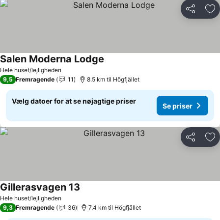
Del
Føj
Salen Moderna Lodge
Hele huset/lejligheden
9,5
Fremragende
11
8.5 km til Högfjället
Vælg datoer for at se nøjagtige priser
Se priser
Del
Føj
Gillerasvagen 13
Hele huset/lejligheden
9,3
Fremragende
36
7.4 km til Högfjället