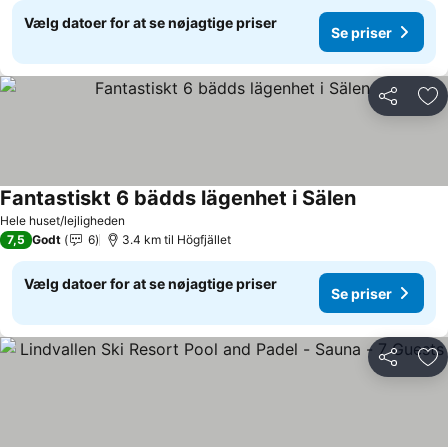
Vælg datoer for at se nøjagtige priser
Se priser
Del
Føj
Fantastiskt 6 bädds lägenhet i Sälen
Hele huset/lejligheden
7,5
Godt
6
3.4 km til Högfjället
Vælg datoer for at se nøjagtige priser
Se priser
Del
Føj