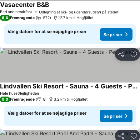
Vasacenter B&B
Bed and breakfast
Udlejning af ski- og udendørsudstyr på stedet
8,6
Fremragende
572
12.7 km til Högfjället
Vælg datoer for at se nøjagtige priser
Se priser
Del
Føj
Lindvallen Ski Resort - Sauna - 4 Guests - Pet Friendly
Hele huset/lejligheden
9,0
Fremragende
8
3.2 km til Högfjället
Vælg datoer for at se nøjagtige priser
Se priser
Del
Føj