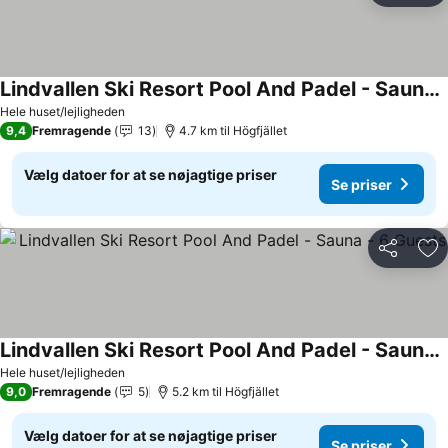
Lindvallen Ski Resort Pool And Padel - Sauna - 6 Guests
Hele huset/lejligheden
9,4
Fremragende
13
4.7 km til Högfjället
Vælg datoer for at se nøjagtige priser
Se priser
Del
Føj
Lindvallen Ski Resort Pool And Padel - Sauna - 6 Guests
Hele huset/lejligheden
9,0
Fremragende
5
5.2 km til Högfjället
Vælg datoer for at se nøjagtige priser
Se priser