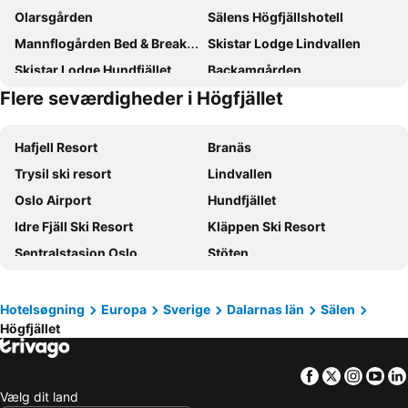
Olarsgården
Sälens Högfjällshotell
Mannflogården Bed & Breakfast , Sälenfjällen
Skistar Lodge Lindvallen
Skistar Lodge Hundfjället
Backamgården
Flere seværdigheder i Högfjället
Hotel Mezzo
Stoten Ski Hotel
Sälen Ski Lodge
Wasa Fjällgård
Hafjell Resort
Branäs
Hundfjället
Trysil ski resort
Lindvallen
Oslo Airport
Hundfjället
Idre Fjäll Ski Resort
Kläppen Ski Resort
Sentralstasjon Oslo
Stöten
Tandådalen
Kvitfjell
Oslo City
Romme Alpin
Hotelsøgning
Europa
Sverige
Dalarnas län
Sälen
Högfjället
Grünerløkka
Holmenkollen
Ullevaal Stadion
Jessheim Storsenter
Facebook
Twitter
Insta
Yo
Unity Arena
Holmenkollen Skimuseum & hopptårn
Vælg dit land