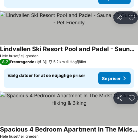
Del
Føj
Lindvallen Ski Resort Pool and Padel - Sauna - 6 Guests - Pet Friendly
Hele huset/lejligheden
8,7
Fremragende
3
5.2 km til Högfjället
Vælg datoer for at se nøjagtige priser
Se priser
Del
Føj
Spacious 4 Bedroom Apartment In The Midst Of Skiing, Hiking & Biking
Hele huset/lejligheden