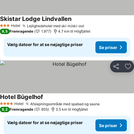
Skistar Lodge Lindvallen
Hotel
Lejlighedshotel med ski-in/ski-out
3 Stjerner
8,5
Fremragende
1.977
4.7 km til Högfjället
Vælg datoer for at se nøjagtige priser
Se priser
Del
Føj
Hotel Bügelhof
Hotel
Afslapningsområde med spabad og sauna
4 Stjerner
9,2
Fremragende
855
3.5 km til Högfjället
Vælg datoer for at se nøjagtige priser
Se priser