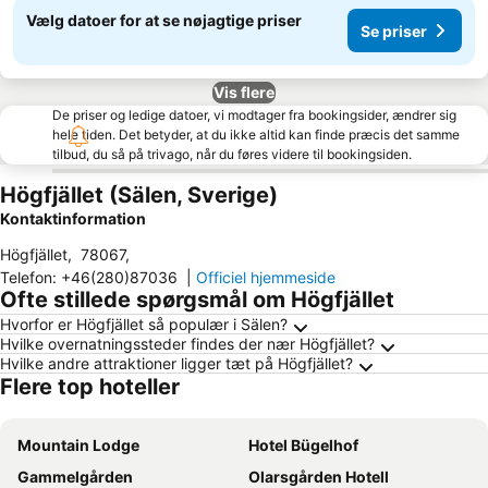
Vælg datoer for at se nøjagtige priser
Se priser
Vis flere
De priser og ledige datoer, vi modtager fra bookingsider, ændrer sig
hele tiden. Det betyder, at du ikke altid kan finde præcis det samme
tilbud, du så på trivago, når du føres videre til bookingsiden.
Högfjället (Sälen, Sverige)
Kontaktinformation
Högfjället
,
78067
,
Telefon
:
+46(280)87036
|
Officiel hjemmeside
Ofte stillede spørgsmål om Högfjället
Hvorfor er Högfjället så populær i Sälen?
Hvilke overnatningssteder findes der nær Högfjället?
Hvilke andre attraktioner ligger tæt på Högfjället?
Flere top hoteller
Mountain Lodge
Hotel Bügelhof
Gammelgården
Olarsgården Hotell