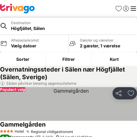
Favoritter
Log ind
Me
Destination
Högfjället, Sälen
Afrejse/ankomst
Gæster og værelser
Vælg datoer
2 gæster, 1 værelse
Sorter
Filtrer
Kort
Overnatningssteder i Sälen nær Högfjället
(Sälen, Sverige)
Sådan påvirker betaling søgeresultaterne
Populært valg
Del
Føj
Gammelgården
Hotel
Regional vildtgastronomi
4 Stjerner