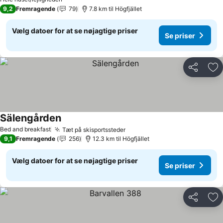
9,2
Fremragende
79
7.8 km til Högfjället
Vælg datoer for at se nøjagtige priser
Se priser
Del
Føj
Sälengården
Bed and breakfast
Tæt på skisportssteder
9,1
Fremragende
256
12.3 km til Högfjället
Vælg datoer for at se nøjagtige priser
Se priser
Del
Føj