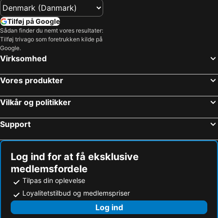
Lillehammer
Sjusjøen Ski Centre
Hunderfossen
Lillestrøm Torv
Tilføj på Google
Karl-Johansgate
Lofsdalen Ski Resort
Sådan finder du nemt vores resultater:
Tilføj trivago som foretrukken kilde på
Experium
Roros Mining Town and the Circumference
Google.
Virksomhed
Aker Brygge
Sveg Airport
Fulufjällets nationalpark
Gamle Oslo
Vores produkter
Frogner
Alna
Den Norske Opera og Ballett
Oslo Havn
Vilkår og politikker
Säfsen
Lillehammer Train Station
Support
Järvsöbacken
Oslofjorden
Högfjället
Leksands Sommarland
Log ind for at få eksklusive
Sunne Vattenland
Gardermoen
medlemsfordele
Stovner
Bislett Games
Tilpas din oplevelse
Akershus Festning
Mårbacka Minnesgård
Loyalitetstilbud og medlemspriser
Storo Storsenter
Bergensbanen
Log ind
Fulufjellet National Park
Dansbandsveckan