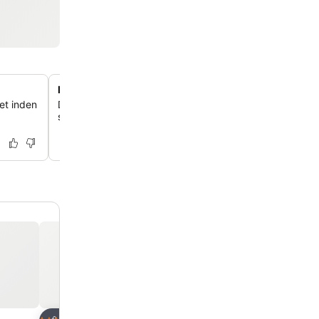
Fuldt udstyret køkken til selvforplejning
et inden
Du får et fuldt udstyret køkken med mikrobølgeovn og b
som er ideelt, når du selv vil lave mad.