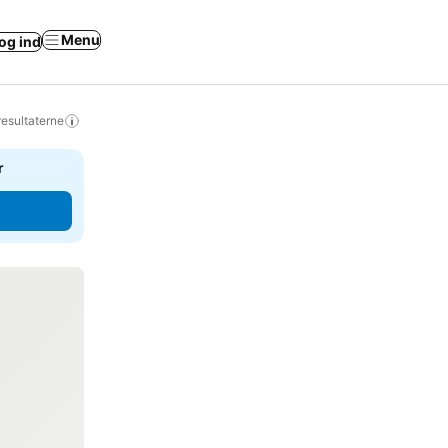
Menu
og ind
resultaterne
r