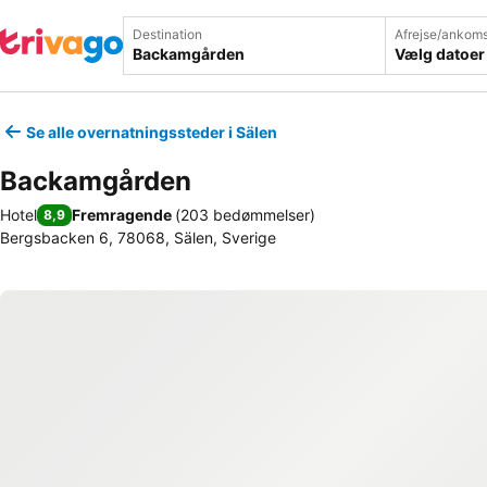
Destination
Afrejse/ankoms
Vælg datoer
Se alle overnatningssteder i Sälen
Backamgården
Hotel
Fremragende
(
203 bedømmelser
)
8,9
Bergsbacken 6, 78068, Sälen, Sverige