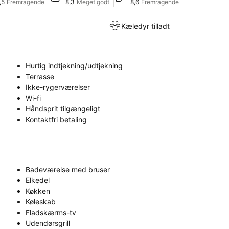
,5
Fremragende
8,3
Meget godt
8,6
Fremragende
Kæledyr tilladt
Hurtig indtjekning/udtjekning
Terrasse
Ikke-rygerværelser
Wi-fi
Håndsprit tilgængeligt
Kontaktfri betaling
Badeværelse med bruser
Elkedel
Køkken
Køleskab
Fladskærms-tv
Udendørsgrill