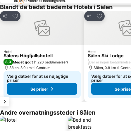
du føres videre til bookingsiden.
Blandt de bedst bedømte Hotels i Sälen
Føj til favoritter
Føj til favoritter
Del
Del
Hotel
Hotel
Sälens Högfjällshotell
Sälen Ski Lodge
8,3
/
Meget godt
(
1.220 bedømmelser
)
Der er ingen bedømmelse
Sälen, 8.0 km til Centrum
Sälen, 0.8 km til Cent
Vælg datoer for at se nøjagtige
Vælg datoer for at s
priser
priser
Se priser
Se prise
Andre overnatningssteder i Sälen