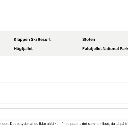
Udvid kort
Kläppen Ski Resort
Stöten
Högfjället
Fulufjellet National Par
tiden. Det betyder, at du ikke altid kan finde præcis det samme tilbud, du så på tr