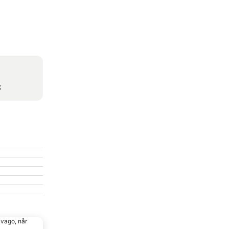
k
ivago, når