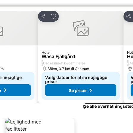
Føj til favoritter
Del
Del
Hotel
Hot
Wasa Fjällgård
Ho
/
/
Der er ingen bedømmelse
De
rum
Sälen, 0.7 km til Centrum
e nøjagtige
Vælg datoer for at se nøjagtige
V
priser
p
r
Se priser
Se alle overnatningssted