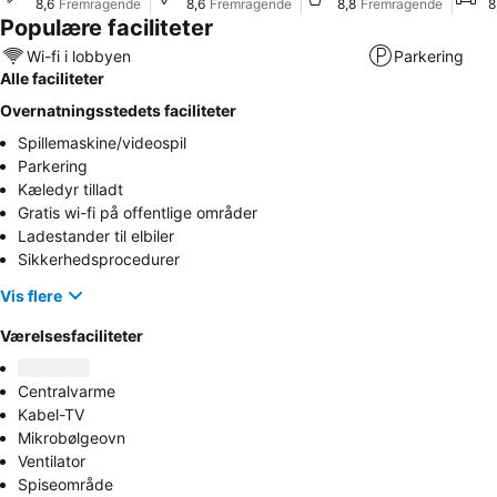
8,6
Fremragende
8,6
Fremragende
8,8
Fremragende
8
Populære faciliteter
Wi-fi i lobbyen
Parkering
Alle faciliteter
Overnatningsstedets faciliteter
Spillemaskine/videospil
Parkering
Kæledyr tilladt
Gratis wi-fi på offentlige områder
Ladestander til elbiler
Sikkerhedsprocedurer
Vis flere
Værelsesfaciliteter
Centralvarme
Kabel-TV
Mikrobølgeovn
Ventilator
Spiseområde