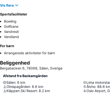
Vis flere
Sportsfaciliteter
Bowling
Golfbane
Vandresti
Vandland
For børn
Arrangerede aktiviteter for børn
Beliggenhed
Bergsbacken 6, 78068, Sälen, Sverige
Afstand fra Backamgården
Sälen
:
6
km
Lima motorsta
Olnispagården
:
6.6
km
Älvho
:
88.6
k
Kläppen Ski Resort
:
8.2
km
Oslo Airport,