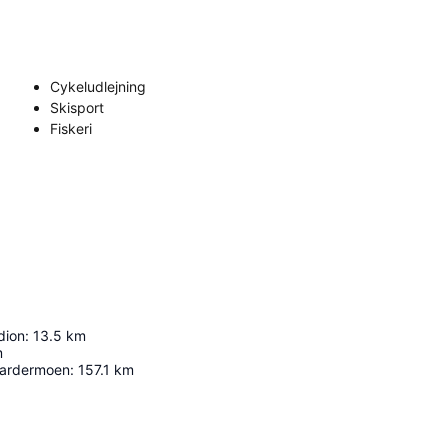
Cykeludlejning
Skisport
Fiskeri
dion
:
13.5
km
m
 Gardermoen
:
157.1
km