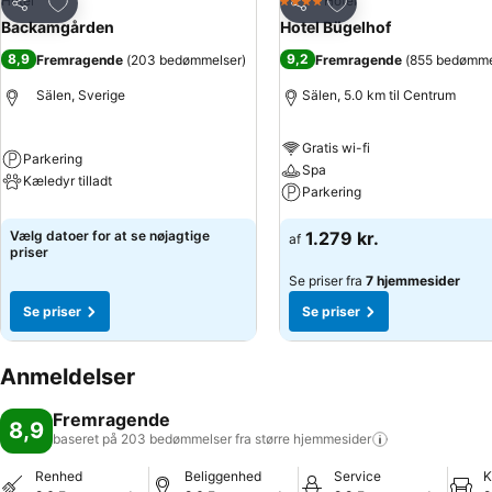
Føj til favoritter
Føj til favoritter
Hotel
Hotel
4 Stjerner
Del
Del
Backamgården
Hotel Bügelhof
8,9
9,2
Fremragende
(
203 bedømmelser
)
Fremragende
(
855 bedømme
Sälen, Sverige
Sälen, 5.0 km til Centrum
Gratis wi-fi
Parkering
Spa
Kæledyr tilladt
Parkering
Vælg datoer for at se nøjagtige
1.279 kr.
af
priser
Se priser fra
7 hjemmesider
Se priser
Se priser
Anmeldelser
Fremragende
8,9
baseret på 203 bedømmelser fra større
hjemmesider
Renhed
Beliggenhed
Service
K