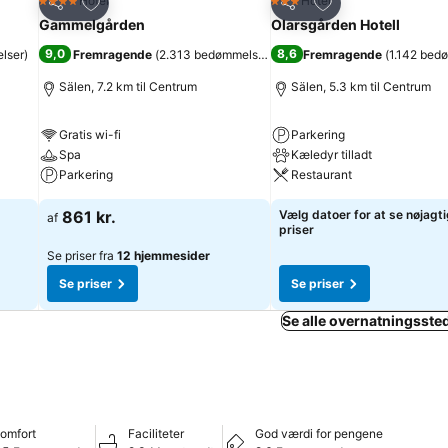
Føj til favoritter
Føj til favoritter
Hotel
Hotel
4 Stjerner
3 Stjerner
Del
Del
Gammelgården
Olarsgården Hotell
9,0
8,6
lser
)
Fremragende
(
2.313 bedømmelser
)
Fremragende
(
1.142 bed
Sälen, 7.2 km til Centrum
Sälen, 5.3 km til Centrum
Gratis wi-fi
Parkering
Spa
Kæledyr tilladt
Parkering
Restaurant
861 kr.
Vælg datoer for at se nøjagt
af
priser
Se priser fra
12 hjemmesider
Se priser
Se priser
Se alle overnatningssted
omfort
Faciliteter
God værdi for pengene