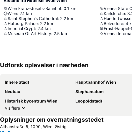
Afstand fra Hotel Bellevue Wien
Wien Franz-Josefs-Bahnhof
:
0.1
km
Vienna State 
Wien
:
2.1
km
Karlskirche
:
3.
Saint Stephen's Cathedral
:
2.2
km
Hundertwasse
Hofburg Palace
:
2.2
km
Belvedere
:
4
Imperial Crypt
:
2.4
km
Ernst-Happel-
Museum Of Art History
:
2.5
km
Vienna Internat
Udforsk oplevelser i nærheden
Innere Stadt
Hauptbahnhof Wien
Neubau
Stephansdom
Historisk bycentrum Wien
Leopoldstadt
Vis flere
Oplysninger om overnatningsstedet
Althanstraße 5, 1090, Wien, Østrig