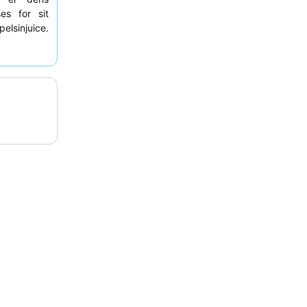
es for sit
lsinjuice.
nestående
indbydende
r at anmode