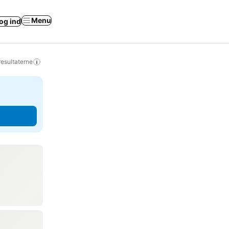
Menu
og ind
resultaterne