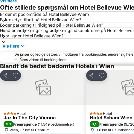
Vis flere
Ofte stillede spørgsmål om Hotel Bellevue Wi
Er der et poolområde på Hotel Bellevue Wien?
Er kæledyr tilladt på Hotel Bellevue Wien?
Er der parkering til rådighed på Hotel Bellevue Wien?
Hvad er indtjeknings- og udtjekningstidspunkterne på Hotel Bellevu
Hvor ligger Hotel Bellevue Wien?
Vis flere
De priser og ledige datoer, vi modtager fra bookingsider, ændrer sig hele 
du føres videre til bookingsiden.
Blandt de bedst bedømte Hotels i Wien
Føj til favoritter
Føj til favoritter
Del
Del
Hotel
Hotel
4 Stjerner
4 Stjerner
Jaz In The City Vienna
Hotel Schani Wien
9,1
8,9
Fremragende
(
11.549 bedømmelser
)
Fremragende
(
9.72
Wien, 1.7 km til Centrum
0.6 km til Hauptbahnh