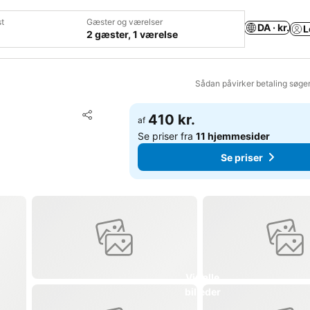
t
Gæster og værelser
DA · kr.
L
2 gæster, 1 værelse
Sådan påvirker betaling søge
Føj til favoritter
410 kr.
af
Del
Se priser fra
11 hjemmesider
Se priser