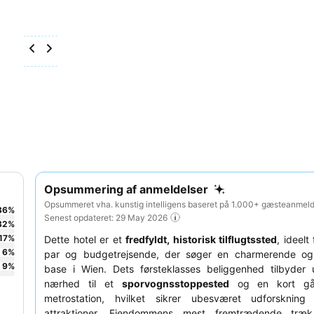
Opsummering af anmeldelser
Opsummeret vha. kunstig intelligens baseret på 1.000+ gæsteanmelde
36
%
Senest opdateret: 29 May 2026
32
%
17
%
Dette hotel er et
fredfyldt, historisk tilflugtssted
, ideelt 
6
%
par og budgetrejsende, der søger en charmerende og 
9
%
base i Wien. Dets førsteklasses beliggenhed tilbyder 
nærhed til et
sporvognsstoppested
og en kort gåt
metrostation, hvilket sikrer ubesværet udforsknin
attraktioner. Ejendommens mest fremtrædende træ