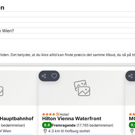
en
e Wien?
tiden. Det betyder, at du ikke altid kan finde præcis det samme tilbud, du så på tr
Føj til favoritter
Del
Del
Hotel
4 Stjerner
4 S
 Hauptbahnhof
Hilton Vienna Waterfront
M
8,6
9,
6 bedømmelser
)
Fremragende
(
17.765 bedømmelser
)
of Wien
4.3 km til Hofburg slottet