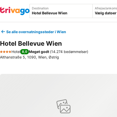
Destination
Afrejse/ankoms
Vælg datoer
Se alle overnatningssteder i Wien
Hotel Bellevue Wien
Hotel
Meget godt
(
14.274 bedømmelser
)
8,0
4 Stjerner
Althanstraße 5, 1090, Wien, Østrig