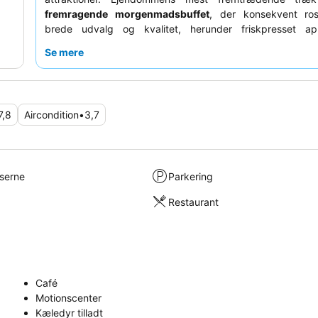
fremragende morgenmadsbuffet
, der konsekvent ros
brede udvalg og kvalitet, herunder friskpresset appe
Gæsterne fremhæver konsekvent
personalets e
Se mere
venlighed
og hjælpsomhed, hvilket bidrager til en 
atmosfære. For en mere rolig oplevelse anbefales gæste
om et værelse med udsigt til haven.
7,8
Aircondition
•
3,7
lserne
Parkering
Restaurant
Café
Motionscenter
Kæledyr tilladt