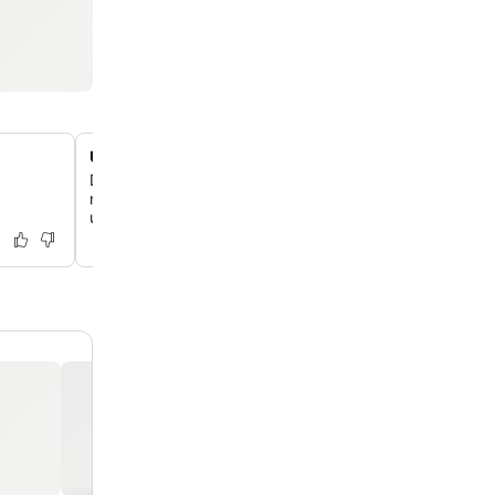
Uovertruffen adgang til offentlig transport
Du har direkte adgang til sporvognslinje D lige udenfor
metrolinjen inden for 5 minutters gang, hvilket forbinder
ubesværet med Wiens centrum og attraktioner.