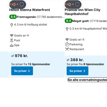
Føj til favoritter
Føj til favoritter
Hotel
Hotel
4 Stjerner
4 Stjerner
Del
Del
Hilton Vienna Waterfront
Premier Inn Wien City
Hauptbahnhof
8,6
Fremragende
(
17.765 bedømmelser
)
8,4
Meget godt
(
17.119 bedø
4.3 km til Hofburg slottet
0.3 km til Hauptbahnhof Wi
Gratis wi-fi
Gratis wi-fi
Pool
Parkering
Spa
Restaurant
Se priser
976 kr.
af
Se priser
388 kr.
af
Se priser fra
13 hjemmesider
Se priser fra
9 hjemmesider
Se priser
Se priser
Se alle overnatningsste