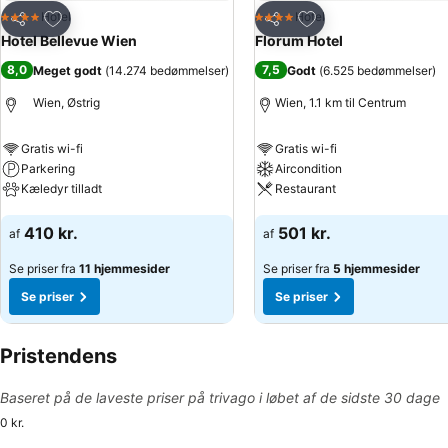
Føj til favoritter
Føj til favoritter
Hotel
Hotel
4 Stjerner
4 Stjerner
Del
Del
Hotel Bellevue Wien
Florum Hotel
8,0
7,5
Meget godt
(
14.274 bedømmelser
)
Godt
(
6.525 bedømmelser
)
Wien, Østrig
Wien, 1.1 km til Centrum
Gratis wi-fi
Gratis wi-fi
Parkering
Aircondition
Kæledyr tilladt
Restaurant
Se priser
Se priser
410 kr.
501 kr.
af
af
Se priser fra
11 hjemmesider
Se priser fra
5 hjemmesider
Se priser
Se priser
Pristendens
Baseret på de laveste priser på trivago i løbet af de sidste 30 dage
0 kr.