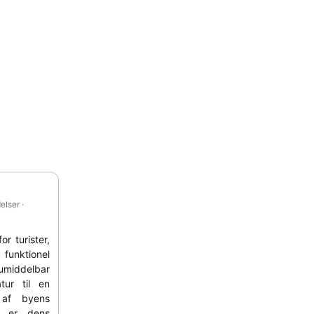
lser ·
for turister,
funktionel
umiddelbar
ur til en
g af byens
k er dens