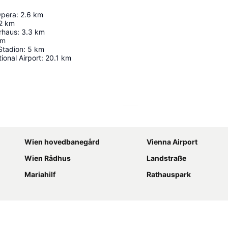
Opera
:
2.6
km
2
km
rhaus
:
3.3
km
km
Stadion
:
5
km
ional Airport
:
20.1
km
Udvid kort
Wien hovedbanegård
Vienna Airport
Wien Rådhus
Landstraße
Mariahilf
Rathauspark