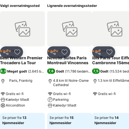
Valgt overnatningssted
Lignende overnatningssteder
Hotel
Hotel
Hotel
4 Stjerner
4 Stjerner
3 Stjerner
Del
Føj til favoritter
Del
Føj til favoritter
Del
Føj til fa
Best Western Premier
Novotel Suites Paris
ibis Paris Tour Eiff
Trocadero La Tour
Montreuil Vincennes
Cambronne 15èm
8,3
7,6
7,5
Meget godt
(
2.645 bedømmelser
Godt
)
(
11.786 bedømmelser
)
Godt
(
15.534 be
Paris, Frankrig
4.8 km til Notre-Dame
1.3 km til Eiffeltårn
Cathedral
Gratis wi-fi
Gratis wi-fi
Gratis wi-fi
Kæledyr tilladt
Parkering
Se priser
Aircondition
Kæledyr tilladt
Se priser
Se priser
Se priser fra
13
Se priser fra
15
Se priser fra
14
hjemmesider
hjemmesider
hjemmesider