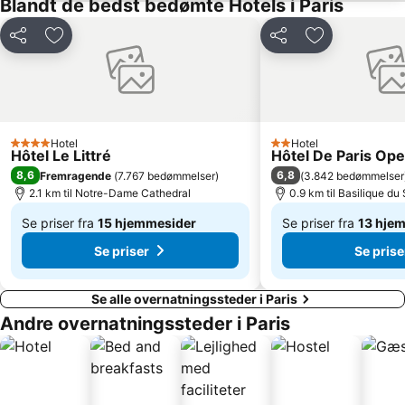
Blandt de bedst bedømte Hotels i Paris
17 Arrondissement des Batignolles-Monceaux
Basilique du Sacré-Coeur
St-Germain-des-Prés
Paris Expo Porte de Versailles
Del
Føj til favoritter
Del
Føj til favorit
Les Halles
Pigalle
La Défense
Roland-Garros stadion
Palais Garnier Opera National de Paris
Asterix Park
Walt Disney Studios
Disney Village
Hotel
Hotel
4 Stjerner
2 Stjerner
Hôtel Le Littré
Hôtel De Paris Ope
Moulin Rouge
19 Arrondissement des Buttes-Chaumont
8,6
6,8
Fremragende
(
7.767 bedømmelser
)
(
3.842 bedømmelser
14 Arrondissement de l'Observatoire
2.1 km til Notre-Dame Cathedral
La Sorbonne
0.9 km til Basilique d
Se priser fra
15 hjemmesider
Se priser fra
13 hje
Af
Af
Se priser
Se prise
1.363 kr.
513 kr.
Se alle overnatningssteder i Paris
Andre overnatningssteder i Paris