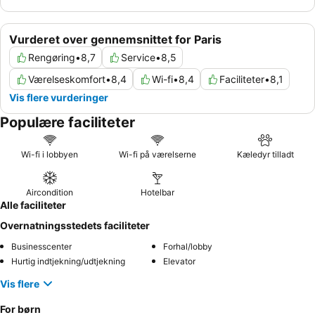
Vurderet over gennemsnittet for Paris
Rengøring
•
8,7
Service
•
8,5
Værelseskomfort
•
8,4
Wi-fi
•
8,4
Faciliteter
•
8,1
Vis flere vurderinger
Populære faciliteter
Wi-fi i lobbyen
Wi-fi på værelserne
Kæledyr tilladt
Aircondition
Hotelbar
Alle faciliteter
Overnatningsstedets faciliteter
Businesscenter
Forhal/lobby
Hurtig indtjekning/udtjekning
Elevator
Vis flere
For børn