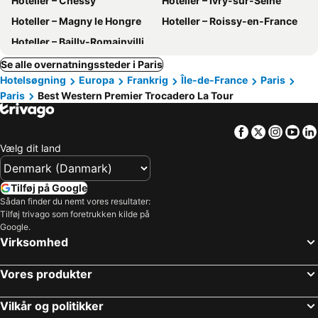
Hoteller – Chessy
Hoteller – Ivry-sur-Seine
Hoteller – Magny le Hongre
Hoteller – Roissy-en-France
Hoteller – Bailly-Romainvilliers
Se alle overnatningssteder i Paris
Hotelsøgning
Europa
Frankrig
Île-de-France
Paris
Paris
Best Western Premier Trocadero La Tour
Facebook
Twitter
Insta
Yo
Vælg dit land
Tilføj på Google
Sådan finder du nemt vores resultater:
Tilføj trivago som foretrukken kilde på
Google.
Virksomhed
Vores produkter
Vilkår og politikker