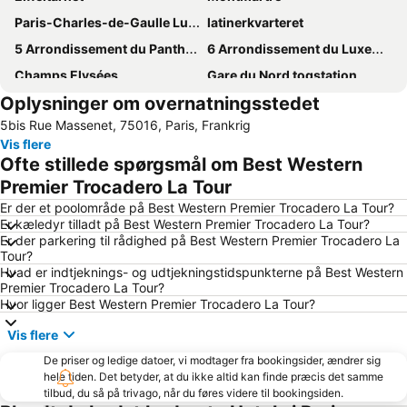
Paris-Charles-de-Gaulle Lufthavn
latinerkvarteret
5 Arrondissement du Panthéon
6 Arrondissement du Luxembourg
Champs Elysées
Gare du Nord togstation
Oplysninger om overnatningsstedet
1 Arrondissement du Louvre
3 Arrondissement du Temple
5bis Rue Massenet, 75016, Paris, Frankrig
4 Arrondissement de l'Hôtel de Ville
18 Arrondissement de la Butte-Montmartre
Vis flere
9 Arrondissement de l'Opéra
Canal Saint Martin
Ofte stillede spørgsmål om Best Western
Stade de France stadion
Orly lufthavn(ORY)
Premier Trocadero La Tour
Gare de Lyon togstation
11 Arrondissement de Popincourt
Er der et poolområde på Best Western Premier Trocadero La Tour?
Er kæledyr tilladt på Best Western Premier Trocadero La Tour?
8 Arrondissement de l'Élysée
Montparnasse
Er der parkering til rådighed på Best Western Premier Trocadero La
Tour?
Notre-Dame Cathedral
Triumfbuen
Hvad er indtjeknings- og udtjekningstidspunkterne på Best Western
7 Arrondissement du Palais Bourbon
10 Arrondissement de l'Entrepôt
Premier Trocadero La Tour?
Hvor ligger Best Western Premier Trocadero La Tour?
2 Arrondissement de la Bourse
Louvre
Vis flere
Notre-Dame
La Bastille
De priser og ledige datoer, vi modtager fra bookingsider, ændrer sig
Gare du Nord Metro Station
Gare de l'Est togstation
hele tiden. Det betyder, at du ikke altid kan finde præcis det samme
16 Arrondissement de Passy
15 Arrondissement de Vaugirard
tilbud, du så på trivago, når du føres videre til bookingsiden.