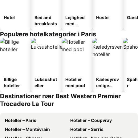
Hotel
Bed and
Lejlighed
Hostel
Gæst
breakfasts
med
faciliteter
Populære hotelkategorier i Paris
Billige
Luksushot
Hoteller
Kæledyrsv
Spah
hoteller
eller
med pool
enlige
r
hoteller
Destinationer nær Best Western Premier
Trocadero La Tour
Hoteller – Paris
Hoteller – Coupvray
Hoteller – Montévrain
Hoteller – Serris