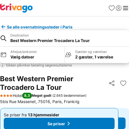
Favoritter
Log ind
Me
Se alle overnatningssteder i Paris
Destination
Best Western Premier Trocadero La Tour
Afrejse/ankomst
Gæster og værelser
Vælg datoer
2 gæster, 1 værelse
Sådan påvirker betaling søgeresultaterne
Best Western Premier
Trocadero La Tour
Del
Føj
Hotel
8,3
Meget godt
(
2.645 bedømmelser
)
4 Stjerner
5bis Rue Massenet, 75016, Paris, Frankrig
Se priser fra
13 hjemmesider
Se priser fra
13 hjemmesider
Af
Af
Se priser
Se priser
1.466 kr.
1.466 kr.