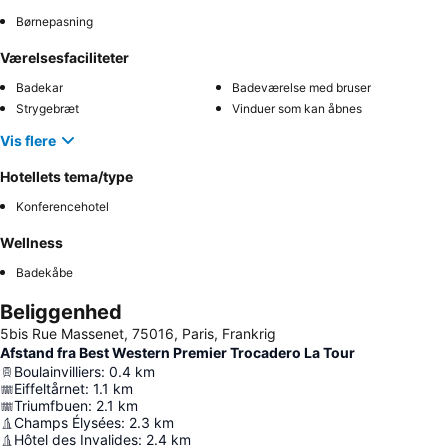
Børnepasning
Værelsesfaciliteter
Badekar
Badeværelse med bruser
Strygebræt
Vinduer som kan åbnes
Vis flere
Hotellets tema/type
Konferencehotel
Wellness
Badekåbe
Beliggenhed
5bis Rue Massenet, 75016, Paris, Frankrig
Afstand fra Best Western Premier Trocadero La Tour
Boulainvilliers
:
0.4
km
Eiffeltårnet
:
1.1
km
Triumfbuen
:
2.1
km
Champs Élysées
:
2.3
km
Hôtel des Invalides
:
2.4
km