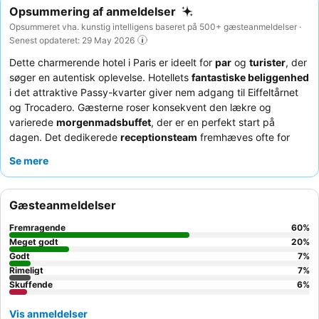
Opsummering af anmeldelser
Opsummeret vha. kunstig intelligens baseret på 500+ gæsteanmeldelser ·
Senest opdateret: 29 May 2026
Dette charmerende hotel i Paris er ideelt for
par
og
turister
, der
søger en autentisk oplevelse. Hotellets
fantastiske beliggenhed
i det attraktive Passy-kvarter giver nem adgang til Eiffeltårnet
og Trocadero. Gæsterne roser konsekvent den lækre og
varierede
morgenmadsbuffet
, der er en perfekt start på
dagen. Det dedikerede
receptionsteam
fremhæves ofte for
deres imødekommende og hjælpsomme væremåde, hvor de
Se mere
assisterer med lokale råd og bagage. Hvis du ønsker et mere
roligt ophold, kan du overveje at bede om et værelse med
udsigt til haven.
Gæsteanmeldelser
Fremragende
60
%
Meget godt
20
%
Godt
7
%
Rimeligt
7
%
Skuffende
6
%
Vis anmeldelser