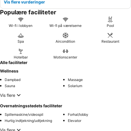
Vis flere vurderinger
Populære faciliteter
Wi-fi i lobbyen
Wi-fi på værelserne
Pool
Spa
Aircondition
Restaurant
Hotelbar
Motionscenter
Alle faciliteter
Wellness
Dampbad
Massage
Sauna
Solarium
Vis flere
Overnatningsstedets faciliteter
Spillemaskine/videospil
Forhal/lobby
Hurtig indtjekning/udtjekning
Elevator
Vis flere