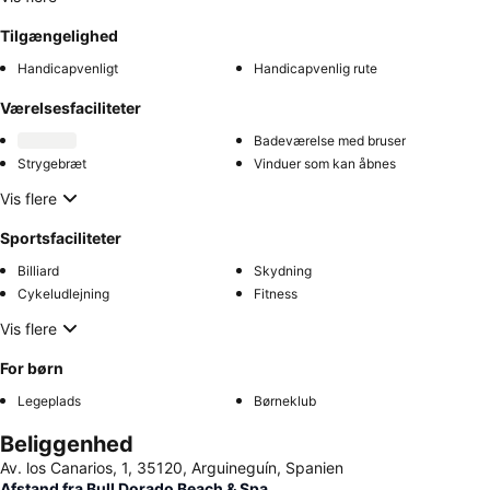
Tilgængelighed
Handicapvenligt
Handicapvenlig rute
Værelsesfaciliteter
Badeværelse med bruser
Strygebræt
Vinduer som kan åbnes
Vis flere
Sportsfaciliteter
Billiard
Skydning
Cykeludlejning
Fitness
Vis flere
For børn
Legeplads
Børneklub
Beliggenhed
Av. los Canarios, 1, 35120, Arguineguín, Spanien
Afstand fra Bull Dorado Beach & Spa