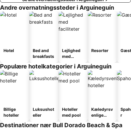
Andre overnatningssteder i Arguineguín
Hotel
Bed and
Lejlighed
Resorter
Gæst
breakfasts
med
faciliteter
Populære hotelkategorier i Arguineguín
Billige
Luksushot
Hoteller
Kæledyrsv
Spah
hoteller
eller
med pool
enlige
r
hoteller
Destinationer nær Bull Dorado Beach & Spa