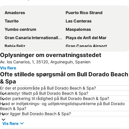
Udvid kort
Amadores
Puerto Rico Strand
Taurito
Las Canteras
Yumbo centrum
Maspalomas
Gran Canaria Internationalle Lufthavn
Playa de Anfi del Mar
Bahia Feliz
Gran Canaria Airport
Oplysninger om overnatningsstedet
Playa de Mogán
Puerto de Mogan
Av. los Canarios, 1, 35120, Arguineguín, Spanien
Vegueta
Meloneras
Vis flere
Puerto de Mogán
Playa del Sol
Ofte stillede spørgsmål om Bull Dorado Beach
Las Palmas
Faro de Maspalomas
& Spa
Playa de San Agustín
Arguineguín
Er der et poolområde på Bull Dorado Beach & Spa?
Er kæledyr tilladt på Bull Dorado Beach & Spa?
Port of San Juan
Inglés Strand
Er der parkering til rådighed på Bull Dorado Beach & Spa?
Hvad er indtjeknings- og udtjekningstidspunkterne på Bull Dorado
Maspalomas Golf
Plaza de Canarias
Beach & Spa?
Parque Santa Catalina
Paseo De Las Canteras
Hvor ligger Bull Dorado Beach & Spa?
Aqualand Maspalomas
Las Palmeras Golf Sport Urban Resort
Vis flere