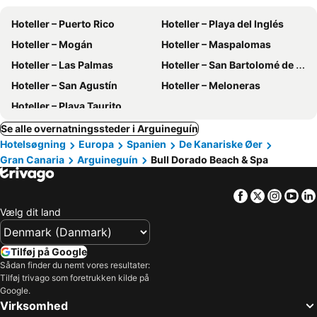
Hoteller – Puerto Rico
Hoteller – Playa del Inglés
Hoteller – Mogán
Hoteller – Maspalomas
Hoteller – Las Palmas
Hoteller – San Bartolomé de Tirajana
Hoteller – San Agustín
Hoteller – Meloneras
Hoteller – Playa Taurito
Se alle overnatningssteder i Arguineguín
Hotelsøgning
Europa
Spanien
De Kanariske Øer
Gran Canaria
Arguineguín
Bull Dorado Beach & Spa
Facebook
Twitter
Insta
Yo
Vælg dit land
Tilføj på Google
Sådan finder du nemt vores resultater:
Tilføj trivago som foretrukken kilde på
Google.
Virksomhed