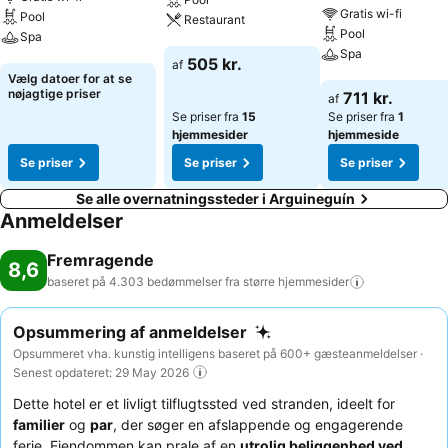
Gratis wi-fi
Pool
Restaurant
Pool
Spa
Spa
Se priser
505 kr.
af
Se priser
Vælg datoer for at se
Se priser
nøjagtige priser
711 kr.
af
Se priser fra
15
Se priser fra
1
hjemmesider
hjemmeside
Se priser
Se priser
Se priser
Se alle overnatningssteder i Arguineguín
Anmeldelser
Fremragende
8,6
baseret på 4.303 bedømmelser fra større
hjemmesider
Opsummering af anmeldelser
Opsummeret vha. kunstig intelligens baseret på 600+ gæsteanmeldelser ·
Senest opdateret: 29 May 2026
Dette hotel er et livligt tilflugtssted ved stranden, ideelt for
familier
og
par
, der søger en afslappende og engagerende
ferie. Ejendommen kan prale af en
utrolig beliggenhed ved