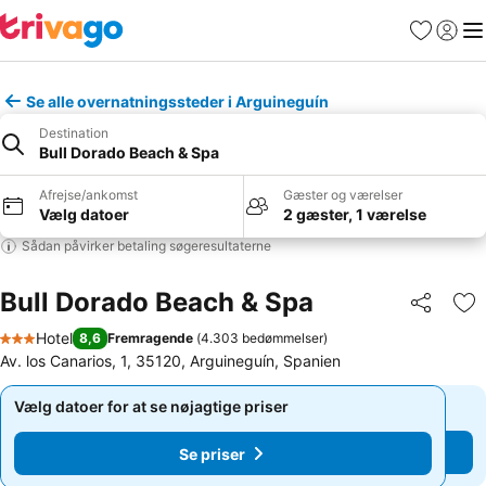
Favoritter
Log ind
Me
Se alle overnatningssteder i Arguineguín
Destination
Bull Dorado Beach & Spa
Afrejse/ankomst
Gæster og værelser
Vælg datoer
2 gæster, 1 værelse
Sådan påvirker betaling søgeresultaterne
Bull Dorado Beach & Spa
Del
Føj
Hotel
8,6
Fremragende
(
4.303 bedømmelser
)
3 Stjerner
Av. los Canarios, 1, 35120, Arguineguín, Spanien
Vælg datoer for at se nøjagtige priser
Vælg datoer for at se nøjagtige priser
Se priser
Se priser