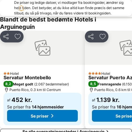
Intercambiador de Santa Catalina
Puerto de Las Palmas
De priser og ledige datoer, vi modtager fra bookingsider, ændrer sig
hele tiden. Det betyder, at du ikke altid kan finde præcis det samme
Klitterne i Maspalomas
Playa La Laja
tilbud, du så på trivago, når du føres videre til bookingsiden.
Parque de San Telmo
Paseo por la playa de Las Canteras
Blandt de bedst bedømte Hotels i
Arguineguín
Arinaga
Palmitos Park
Orquídea Club Spa
Ermita de San Antonio Abad
Del
Føj til favoritter
Del
Føj til favorit
Estación de Guaguas San Telmo
Puerto de Arguineguin
Lago Taurito Oasis
Del Faro
Gay Pride
Diving Center Sunsub
De San Cristóbal
Gran Canaria Stadium
Hotel
Hotel
2 Stjerner
4 Stjerner
Servatur Montebello
Servatur Puerto Az
Pasito Blanco
Playa de las Burras
8,2
8,5
Meget godt
(
2.067 bedømmelser
)
Fremragende
(
6.15
Roque Nublo
Puerto de las Nieves
Puerto Rico, 0.3 km til Centrum
Puerto Rico, 0.6 km ti
452 kr.
1.139 kr.
af
af
Se priser fra
14 hjemmesider
Se priser fra
16 hje
Se priser
Se prise
Se alle overnatningssteder i Arguineguín