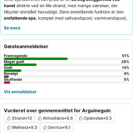
havet
direkte ved en lille strand, med mange værelser, der
tilbyder storslået havudsigt. Dens enestående funktion er den
omfattende spa
, komplet med saltvandspool, varmtvandspool,
jacuzzier og saunaer, samt en dedikeret
børneklub
og
Se mere
soppebassin til yngre gæster. Gæsterne roser konsekvent det
usædvanligt venlige og hjælpsomme personale
og den
varierede buffet
, som inkluderer friske salater, lokale kanariske
Gæsteanmeldelser
retter og internationale udvalg. For et virkelig behageligt ophold,
overvej at booke et værelse på en højere etage for optimal
Fremragende
51
%
udsigt og en mere rolig oplevelse.
Meget godt
26
%
Godt
14
%
Rimeligt
4
%
Skuffende
5
%
Vis anmeldelser
Vurderet over gennemsnittet for Arguineguín
Strand
•
10
Atmosfære
•
9,6
Oplevelse
•
9,5
Wellness
•
9,5
Service
•
9,1