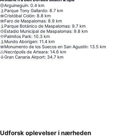
Arguineguín
:
0.4
km
Parque Tony Gallardo
:
8.7
km
Cristóbal Colón
:
8.8
km
Faro de Maspalomas
:
8.9
km
Parque Botánico de Maspalomas
:
9.7
km
Estadio Municipal de Maspalomas
:
9.8
km
Palmitos Park
:
10.3
km
Mundo Aborigen
:
11.4
km
Monumento de los Suecos en San Agustín
:
13.5
km
Necrópolis de Arteara
:
14.6
km
Gran Canaria Airport
:
34.7
km
Udforsk oplevelser i nærheden