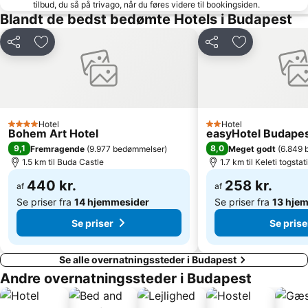
tilbud, du så på trivago, når du føres videre til bookingsiden.
Józsefváros
Budapesti M1 Metro Line
Blandt de bedst bedømte Hotels i Budapest
Terézváros
Andrássy boulevard
Del
Føj til favoritter
Del
Føj til favorit
St. Stefans Basilika
Det Ungarske Nationalmuseum
Kálvin tér metro station
Széll Kálmán Square
Kelenföld
Regnum Marianum Parish
Filatorigát
Aquincum
Hotel
Hotel
4 Stjerner
2 Stjerner
Bohem Art Hotel
easyHotel Budape
Széchenyihegy
Budatétény
9,1
8,0
Fremragende
(
9.977 bedømmelser
)
Meget godt
(
6.849 
Budapest 100
Rudas Spa
1.5 km til Buda Castle
1.7 km til Keleti togstat
9th District
13th District
440 kr.
258 kr.
af
af
Se priser fra
14 hjemmesider
Se priser fra
13 hje
Se priser
Se prise
Se alle overnatningssteder i Budapest
Andre overnatningssteder i Budapest