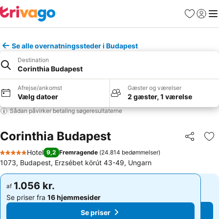
Favoritter
Log ind
Me
Se alle overnatningssteder i Budapest
Destination
Corinthia Budapest
Afrejse/ankomst
Gæster og værelser
Vælg datoer
2 gæster, 1 værelse
Sådan påvirker betaling søgeresultaterne
Corinthia Budapest
Del
Føj
Hotel
9,2
Fremragende
(
24.814 bedømmelser
)
5 Stjerner
1073, Budapest, Erzsébet körút 43-49, Ungarn
1.056 kr.
1.056 kr.
af
af
Se priser fra
16 hjemmesider
Se priser fra
16 hjemmesider
Se priser
Se priser