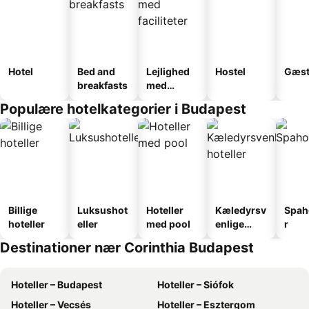
Hotel
Bed and
Lejlighed
Hostel
Gæst
breakfasts
med
faciliteter
Populære hotelkategorier i Budapest
Billige
Luksushot
Hoteller
Kæledyrsv
Spah
hoteller
eller
med pool
enlige
r
hoteller
Destinationer nær Corinthia Budapest
Hoteller – Budapest
Hoteller – Siófok
Hoteller – Vecsés
Hoteller – Esztergom