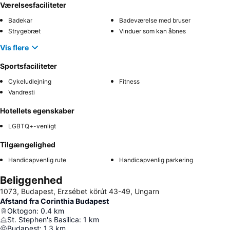
Værelsesfaciliteter
Badekar
Badeværelse med bruser
Strygebræt
Vinduer som kan åbnes
Vis flere
Sportsfaciliteter
Cykeludlejning
Fitness
Vandresti
Hotellets egenskaber
LGBTQ+-venligt
Tilgængelighed
Handicapvenlig rute
Handicapvenlig parkering
Beliggenhed
1073, Budapest, Erzsébet körút 43-49, Ungarn
Afstand fra Corinthia Budapest
Oktogon
:
0.4
km
St. Stephen's Basilica
:
1
km
Budapest
:
1.3
km