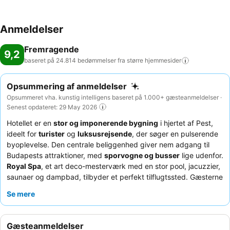
tilbydes der forskellige retter a la carte til frokost og aftensmad. Om
ønsket tilberedes også glutenfri måltider. Kreditkort: Der accepteres
på stedet følgende kreditkort: American Express, Visa, Diners Club,
Anmeldelser
JCB og MasterCard.
Fremragende
9,2
baseret på 24.814 bedømmelser fra større
hjemmesider
Opsummering af anmeldelser
Opsummeret vha. kunstig intelligens baseret på 1.000+ gæsteanmeldelser ·
Senest opdateret: 29 May 2026
Hotellet er en
stor og imponerende bygning
i hjertet af Pest,
ideelt for
turister
og
luksusrejsende
, der søger en pulserende
byoplevelse. Den centrale beliggenhed giver nem adgang til
Budapests attraktioner, med
sporvogne og busser
lige udenfor.
Royal Spa
, et art deco-mesterværk med en stor pool, jacuzzier,
saunaer og dampbad, tilbyder et perfekt tilflugtssted. Gæsterne
roser konsekvent det
usædvanligt varme og professionelle
Se mere
personale
og den omfattende morgenmadsbuffet, der byder
på lokale ungarske retter og champagne. For en forbedret
oplevelse kan du overveje at booke et værelse med
adgang til
Gæsteanmeldelser