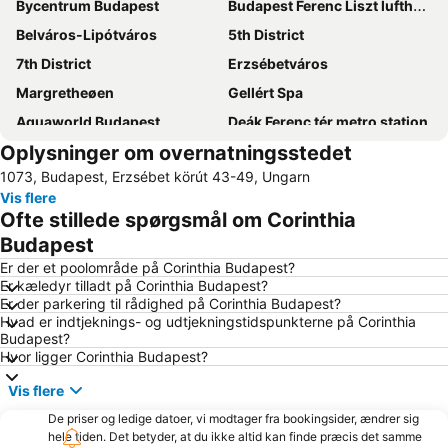
Bycentrum Budapest
Budapest Ferenc Liszt lufthavn
Belváros-Lipótváros
5th District
7th District
Erzsébetváros
Margretheøen
Gellért Spa
Aquaworld Budapest
Deák Ferenc tér metro station
Oplysninger om overnatningsstedet
Keleti togstation
6th District
1073, Budapest, Erzsébet körút 43-49, Ungarn
Váci utca
Buda Slot
Vis flere
Budapest Christmas Market
Széchenyi Spa
Ofte stillede spørgsmål om Corinthia
Det Ungarske Parlament
Buda Castle District Varnegyed
Budapest
Hungaroring
Astoria metro station
Er der et poolområde på Corinthia Budapest?
Er kæledyr tilladt på Corinthia Budapest?
Den Ungarske Statsopera
Chain Bridge
Er der parkering til rådighed på Corinthia Budapest?
Hvad er indtjeknings- og udtjekningstidspunkterne på Corinthia
Buda Castle
Blaha Lujza tér metro station
Budapest?
Puskás Ferenc stadion
Corvin Shopping Center
Hvor ligger Corinthia Budapest?
Ferencváros
Nyugati togstation
Vis flere
8th District
Formula 1 Hungarian Grand Prix
De priser og ledige datoer, vi modtager fra bookingsider, ændrer sig
hele tiden. Det betyder, at du ikke altid kan finde præcis det samme
Erzsebet Square
Easter Market on Vörösmarty tér