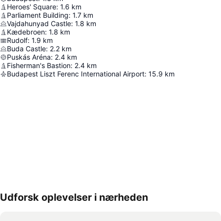
Heroes' Square
:
1.6
km
Parliament Building
:
1.7
km
Vajdahunyad Castle
:
1.8
km
Kædebroen
:
1.8
km
Rudolf
:
1.9
km
Buda Castle
:
2.2
km
Puskás Aréna
:
2.4
km
Fisherman's Bastion
:
2.4
km
Budapest Liszt Ferenc International Airport
:
15.9
km
Udforsk oplevelser i nærheden
Udvid kort