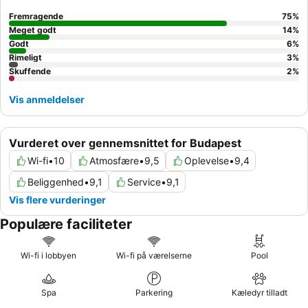
Executive Lounge
for gratis mad og drikkevarer hele dagen.
Fremragende
75
%
Meget godt
14
%
Godt
6
%
Rimeligt
3
%
Skuffende
2
%
Vis anmeldelser
Vurderet over gennemsnittet for Budapest
Wi-fi
•
10
Atmosfære
•
9,5
Oplevelse
•
9,4
Beliggenhed
•
9,1
Service
•
9,1
Vis flere vurderinger
Populære faciliteter
Wi-fi i lobbyen
Wi-fi på værelserne
Pool
Spa
Parkering
Kæledyr tilladt