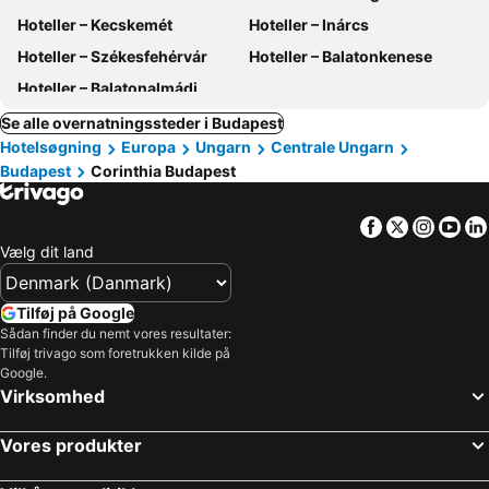
Hoteller – Kecskemét
Hoteller – Inárcs
Hoteller – Székesfehérvár
Hoteller – Balatonkenese
Hoteller – Balatonalmádi
Se alle overnatningssteder i Budapest
Hotelsøgning
Europa
Ungarn
Centrale Ungarn
Budapest
Corinthia Budapest
Facebook
Twitter
Insta
Yo
Vælg dit land
Tilføj på Google
Sådan finder du nemt vores resultater:
Tilføj trivago som foretrukken kilde på
Google.
Virksomhed
Vores produkter