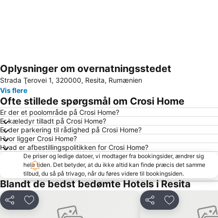
Oplysninger om overnatningsstedet
Udvid kort
Strada Ţerovei 1, 320000, Resita, Rumænien
Vis flere
Ofte stillede spørgsmål om Crosi Home
Er der et poolområde på Crosi Home?
Er kæledyr tilladt på Crosi Home?
Er der parkering til rådighed på Crosi Home?
Hvor ligger Crosi Home?
Hvad er afbestillingspolitikken for Crosi Home?
De priser og ledige datoer, vi modtager fra bookingsider, ændrer sig
hele tiden. Det betyder, at du ikke altid kan finde præcis det samme
tilbud, du så på trivago, når du føres videre til bookingsiden.
Blandt de bedst bedømte Hotels i Resita
Del
Føj til favoritter
Del
Føj til favorit