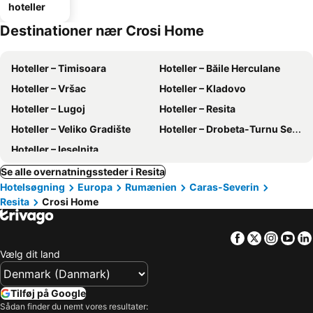
hoteller
Destinationer nær Crosi Home
Hoteller – Timisoara
Hoteller – Băile Herculane
Hoteller – Vršac
Hoteller – Kladovo
Hoteller – Lugoj
Hoteller – Resita
Hoteller – Veliko Gradište
Hoteller – Drobeta-Turnu Severin
Hoteller – Ieselnita
Se alle overnatningssteder i Resita
Hotelsøgning
Europa
Rumænien
Caras-Severin
Resita
Crosi Home
Facebook
Twitter
Insta
Yo
Vælg dit land
Tilføj på Google
Sådan finder du nemt vores resultater: