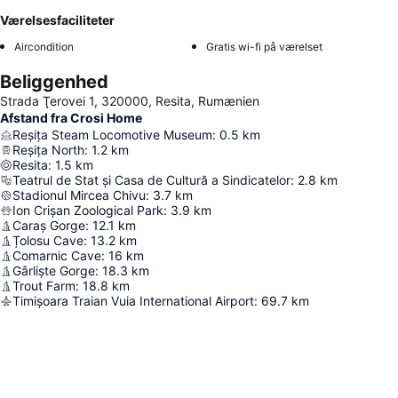
Værelsesfaciliteter
Aircondition
Gratis wi-fi på værelset
Beliggenhed
Strada Ţerovei 1, 320000, Resita, Rumænien
Afstand fra Crosi Home
Reșița Steam Locomotive Museum
:
0.5
km
Reșița North
:
1.2
km
Resita
:
1.5
km
Teatrul de Stat și Casa de Cultură a Sindicatelor
:
2.8
km
Stadionul Mircea Chivu
:
3.7
km
Ion Crișan Zoological Park
:
3.9
km
Caraș Gorge
:
12.1
km
Țolosu Cave
:
13.2
km
Comarnic Cave
:
16
km
Gârliște Gorge
:
18.3
km
Trout Farm
:
18.8
km
Timișoara Traian Vuia International Airport
:
69.7
km