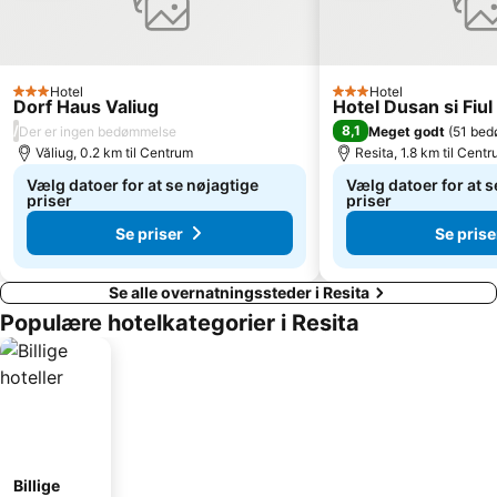
Hotel
Hotel
3 Stjerner
3 Stjerner
Dorf Haus Valiug
Hotel Dusan si Fiul
/
8,1
Der er ingen bedømmelse
Meget godt
(
51 bed
Văliug, 0.2 km til Centrum
Resita, 1.8 km til Cent
Vælg datoer for at se nøjagtige
Vælg datoer for at s
priser
priser
Se priser
Se prise
Se alle overnatningssteder i Resita
Populære hotelkategorier i Resita
Billige