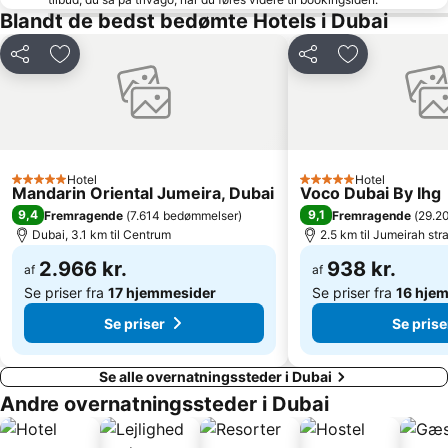
Dubai Marina Yacht Club
Dubai floden
Blandt de bedst bedømte Hotels i Dubai
Dubai Metro
Jebel Ali
Del
Føj til favoritter
Del
Føj til favorit
Dubai Festival City
Al Rigga
Mall of the Emirates Metro Station
Dubai Internet City
DAMAC Properties Metro Station
Palm Strip Shopping Mall
Emirates Golf Club
Dubai Marina Mall
Dubai Creek Golf & Yacht Club
Al Fahidi Metro Station
Hotel
Hotel
5 Stjerner
5 Stjerner
Mandarin Oriental Jumeira, Dubai
Voco Dubai By Ihg
Forenede Arabiske Emiraters indkøbscenter
Za'abeel
9,4
9,1
Fremragende
(
7.614 bedømmelser
)
Fremragende
(
29.2
Dubai, 3.1 km til Centrum
2.5 km til Jumeirah str
2.966 kr.
938 kr.
af
af
Se priser fra
17 hjemmesider
Se priser fra
16 hje
Se priser
Se prise
Se alle overnatningssteder i Dubai
Andre overnatningssteder i Dubai