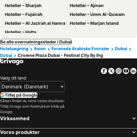
Hoteller – Sharjah
Hoteller – Ajman
Hoteller – Fujairah
Hoteller – Umm Al-Quwain
Hoteller – Al Jazirah al Hamra
Hoteller – Marjan Island
Hoteller – Hatta
Se alle overnatningssteder i Dubai
Hotelsøgning
Asien
Forenede Arabiske Emirater
Dubai
Dubai
Crowne Plaza Dubai - Festival City By Ihg
Facebook
Twitter
Insta
Yo
Vælg dit land
Tilføj på Google
Sådan finder du nemt vores resultater:
Tilføj trivago som foretrukken kilde på
Google.
Virksomhed
Vores produkter