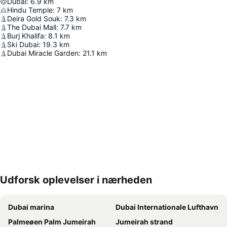
Dubai
:
6.9
km
Hindu Temple
:
7
km
Deira Gold Souk
:
7.3
km
The Dubai Mall
:
7.7
km
Burj Khalifa
:
8.1
km
Ski Dubai
:
19.3
km
Dubai Miracle Garden
:
21.1
km
Udforsk oplevelser i nærheden
Udvid kort
Dubai marina
Dubai Internationale Lufthavn
Palmeøen Palm Jumeirah
Jumeirah strand