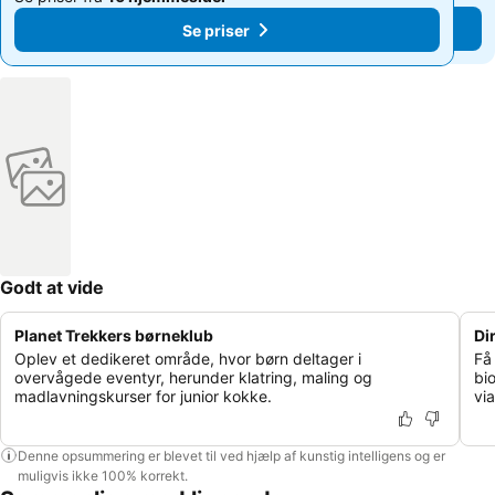
Se priser
Se priser
Godt at vide
Planet Trekkers børneklub
Di
Oplev et dedikeret område, hvor børn deltager i
Få
overvågede eventyr, herunder klatring, maling og
bi
madlavningskurser for junior kokke.
vi
Denne opsummering er blevet til ved hjælp af kunstig intelligens og er
muligvis ikke 100% korrekt.