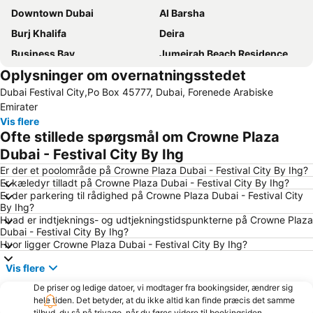
Downtown Dubai
Al Barsha
Burj Khalifa
Deira
Business Bay
Jumeirah Beach Residence
Oplysninger om overnatningsstedet
Jumeirah
Bur Dubai
Dubai Festival City,Po Box 45777, Dubai, Forenede Arabiske
Dubai indkøbscenter
Deira centrum
Emirater
Al Maktoum International Airport
Burj Khalifa/Dubai Mall Metro Station
Vis flere
Ofte stillede spørgsmål om Crowne Plaza
Guldmarknaden
Jumeirah Emirates Towers
Dubai - Festival City By Ihg
Airport Terminal 1 Metro Station
Business Bay Metro Station
Er der et poolområde på Crowne Plaza Dubai - Festival City By Ihg?
Jumeirah strand & park
Dubai World Trade Centre
Er kæledyr tilladt på Crowne Plaza Dubai - Festival City By Ihg?
Er der parkering til rådighed på Crowne Plaza Dubai - Festival City
Sheikh Zayed vejen
Airport Terminal 3 Metro Station
By Ihg?
Dubai Media City
Aquaventure Waterpark
Hvad er indtjeknings- og udtjekningstidspunkterne på Crowne Plaza
Dubai - Festival City By Ihg?
Garhoud
Burj KhalifaDubai Mall Metro Station
Hvor ligger Crowne Plaza Dubai - Festival City By Ihg?
Souk Madinat Jumeirah
Trade Center Area
Vis flere
Sharjah International Airport
Emirates Metro Station
De priser og ledige datoer, vi modtager fra bookingsider, ændrer sig
Al-Ghurair City Mall
Nadd Al Shiba
hele tiden. Det betyder, at du ikke altid kan finde præcis det samme
tilbud, du så på trivago, når du føres videre til bookingsiden.