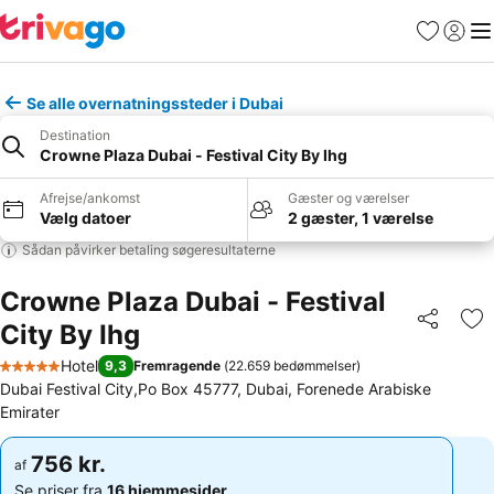
Favoritter
Log ind
Me
Se alle overnatningssteder i Dubai
Destination
Crowne Plaza Dubai - Festival City By Ihg
Afrejse/ankomst
Gæster og værelser
Vælg datoer
2 gæster, 1 værelse
Sådan påvirker betaling søgeresultaterne
Crowne Plaza Dubai - Festival
City By Ihg
Del
Føj
Hotel
9,3
Fremragende
(
22.659 bedømmelser
)
5 Stjerner
Dubai Festival City,Po Box 45777, Dubai, Forenede Arabiske
Emirater
756 kr.
756 kr.
af
af
Se priser fra
16 hjemmesider
Se priser fra
16 hjemmesider