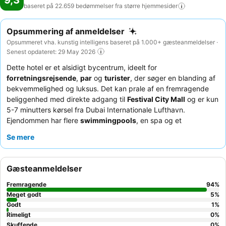
9,3
baseret på 22.659 bedømmelser fra større
hjemmesider
Opsummering af anmeldelser
Opsummeret vha. kunstig intelligens baseret på 1.000+ gæsteanmeldelser ·
Senest opdateret: 29 May 2026
Dette hotel er et alsidigt bycentrum, ideelt for
forretningsrejsende
,
par
og
turister
, der søger en blanding af
bekvemmelighed og luksus. Det kan prale af en fremragende
beliggenhed med direkte adgang til
Festival City Mall
og er kun
5-7 minutters kørsel fra Dubai Internationale Lufthavn.
Ejendommen har flere
swimmingpools
, en spa og et
veludstyret fitnesscenter, der sikrer både afslapning og
Se mere
rekreation. Gæsterne roser konsekvent det enestående
personale og den omfattende morgenmadsbuffet af høj kvalitet.
For en virkelig forbedret oplevelse kan du overveje at booke et
Gæsteanmeldelser
værelse på en højere etage for en betagende udsigt over åen
og byens skyline.
Fremragende
94
%
Meget godt
5
%
Godt
1
%
Rimeligt
0
%
Skuffende
0
%