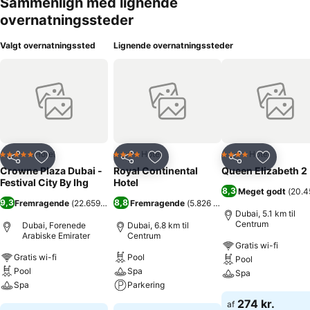
Sammenlign med lignende
overnatningssteder
Valgt overnatningssted
Lignende overnatningssteder
Hotel
Hotel
Hotel
5 Stjerner
4 Stjerner
4 Stjerner
Del
Føj til favoritter
Del
Føj til favoritter
Del
Føj til fa
Crowne Plaza Dubai -
Royal Continental
Queen Elizabeth 2
Festival City By Ihg
Hotel
8,3
Meget godt
(
20.4
9,3
8,8
Fremragende
(
22.659 bedømmelser
Fremragende
)
(
5.826 bedømmelser
)
Dubai, 5.1 km til
Centrum
Dubai, Forenede
Dubai, 6.8 km til
Arabiske Emirater
Centrum
Gratis wi-fi
Gratis wi-fi
Pool
Pool
Pool
Spa
Spa
Spa
Parkering
Se priser
274 kr.
af