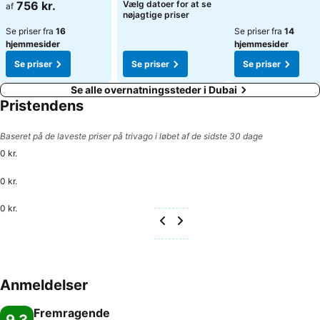
Se priser
Se priser
756 kr.
Vælg datoer for at se
af
nøjagtige priser
Se priser fra
16
Se priser fra
14
hjemmesider
hjemmesider
Se priser
Se priser
Se priser
Se alle overnatningssteder i Dubai
Pristendens
Baseret på de laveste priser på trivago i løbet af de sidste 30 dage
0 kr.
0 kr.
0 kr.
Anmeldelser
Fremragende