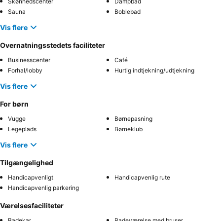
Skønhedscenter
Dampbad
Sauna
Boblebad
Vis flere
Overnatningsstedets faciliteter
Businesscenter
Café
Forhal/lobby
Hurtig indtjekning/udtjekning
Vis flere
For børn
Vugge
Børnepasning
Legeplads
Børneklub
Vis flere
Tilgængelighed
Handicapvenligt
Handicapvenlig rute
Handicapvenlig parkering
Værelsesfaciliteter
Badekar
Badeværelse med bruser