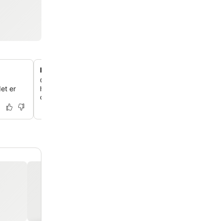
Nyligt renoverede badeværelser
Oplev opdateret komfort med nyligt renoverede badevæ
et er
hvoraf nogle har moderne walk-in-brusere, hvilket sikrer 
og rent ophold.