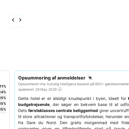
Opsummering af anmeldelser
Opsummeret vha. kunstig intelligens baseret på 600+ gæsteanmeldel
11
%
opdateret: 29 May 2026
24
%
15
%
Dette hotel er et alsidigt knudepunkt i byen, ideelt for
15
%
budgetrejsende
, der søger en bekvem base til at udfo
35
%
Dets
førsteklasses centrale beliggenhed
giver uovertruf
til store attraktioner og transportforbindelser, herunder e
fra Gare du Nord. Den gratis morgenmad med fris
croissanter giver en tilfredsstillende start på travl