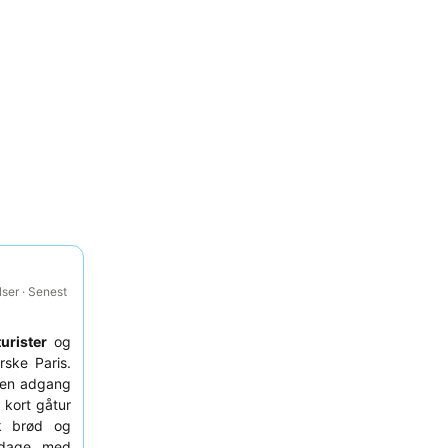
ser · Senest
turister
og
rske Paris.
fen adgang
n kort gåtur
k brød og
e dage med