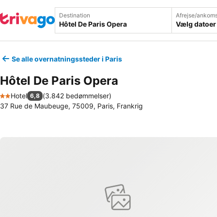
Destination
Afrejse/ankoms
Vælg datoer
Se alle overnatningssteder i Paris
Hôtel De Paris Opera
Hotel
(
3.842 bedømmelser
)
6,8
2 Stjerner
37 Rue de Maubeuge, 75009, Paris, Frankrig