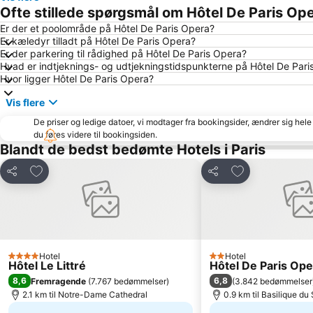
Ofte stillede spørgsmål om Hôtel De Paris Op
Er der et poolområde på Hôtel De Paris Opera?
Er kæledyr tilladt på Hôtel De Paris Opera?
Er der parkering til rådighed på Hôtel De Paris Opera?
Hvad er indtjeknings- og udtjekningstidspunkterne på Hôtel De Pari
Hvor ligger Hôtel De Paris Opera?
Vis flere
De priser og ledige datoer, vi modtager fra bookingsider, ændrer sig hele 
du føres videre til bookingsiden.
Blandt de bedst bedømte Hotels i Paris
Føj til favoritter
Føj til favoritter
Del
Del
Hotel
Hotel
4 Stjerner
2 Stjerner
Hôtel Le Littré
Hôtel De Paris Ope
8,6
6,8
Fremragende
(
7.767 bedømmelser
)
(
3.842 bedømmelser
2.1 km til Notre-Dame Cathedral
0.9 km til Basilique d