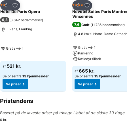
Føj til favoritter
Føj til favoritter
Hotel
Hotel
2 Stjerner
4 Stjerner
Del
Del
Hôtel De Paris Opera
Novotel Suites Paris Montre
Vincennes
6,8
(
3.842 bedømmelser
)
7,6
Godt
(
11.786 bedømmelser
)
Paris, Frankrig
4.8 km til Notre-Dame Cathedr
Gratis wi-fi
Gratis wi-fi
Parkering
Kæledyr tilladt
521 kr.
af
665 kr.
af
Se priser fra
13 hjemmesider
Se priser fra
15 hjemmesider
Se priser
Se priser
Pristendens
Baseret på de laveste priser på trivago i løbet af de sidste 30 dage
0 kr.