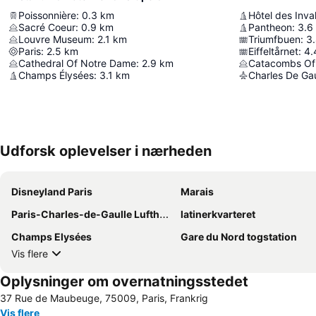
Poissonnière
:
0.3
km
Hôtel des Inva
Sacré Coeur
:
0.9
km
Pantheon
:
3.6
Louvre Museum
:
2.1
km
Triumfbuen
:
3
Paris
:
2.5
km
Eiffeltårnet
:
4.
Cathedral Of Notre Dame
:
2.9
km
Catacombs Of 
Champs Élysées
:
3.1
km
Charles De Gau
Udforsk oplevelser i nærheden
Disneyland Paris
Marais
Paris-Charles-de-Gaulle Lufthavn
latinerkvarteret
Champs Elysées
Gare du Nord togstation
Vis flere
Oplysninger om overnatningsstedet
37 Rue de Maubeuge, 75009, Paris, Frankrig
Vis flere