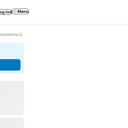
Menu
og ind
resultaterne