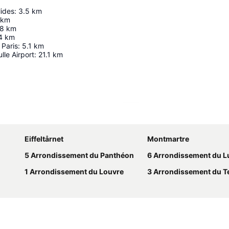
lides
:
3.5
km
km
.8
km
4
km
Paris
:
5.1
km
lle Airport
:
21.1
km
Udvid kort
Eiffeltårnet
Montmartre
5 Arrondissement du Panthéon
6 Arrondissement du Lu
1 Arrondissement du Louvre
3 Arrondissement du T