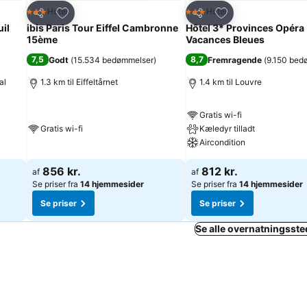
Føj til favoritter
Føj til favoritter
Hotel
Hotel
3 Stjerner
3 Stjerner
Del
Del
uil
ibis Paris Tour Eiffel Cambronne
Hôtel 3* Provinces Opéra 
15ème
Vacances Bleues
7,5
8,7
Godt
(
15.534 bedømmelser
)
Fremragende
(
9.150 bed
al
1.3 km til Eiffeltårnet
1.4 km til Louvre
Gratis wi-fi
Gratis wi-fi
Kæledyr tilladt
Aircondition
856 kr.
812 kr.
af
af
Se priser fra
14 hjemmesider
Se priser fra
14 hjemmesider
Se priser
Se priser
Se alle overnatningssted