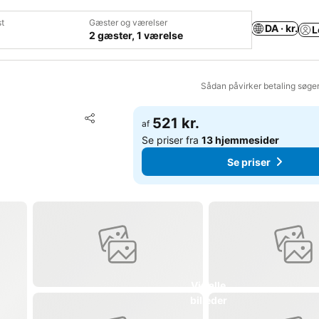
t
Gæster og værelser
DA · kr.
L
2 gæster, 1 værelse
Sådan påvirker betaling søge
Føj til favoritter
521 kr.
af
Del
Se priser fra
13 hjemmesider
Se priser