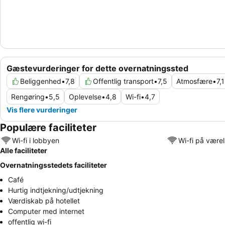
Gæstevurderinger for dette overnatningssted
Beliggenhed
•
7,8
Offentlig transport
•
7,5
Atmosfære
•
7,1
Rengøring
•
5,5
Oplevelse
•
4,8
Wi-fi
•
4,7
Vis flere vurderinger
Populære faciliteter
Wi-fi i lobbyen
Wi-fi på være
Alle faciliteter
Overnatningsstedets faciliteter
Café
Hurtig indtjekning/udtjekning
Værdiskab på hotellet
Computer med internet
offentlig wi-fi