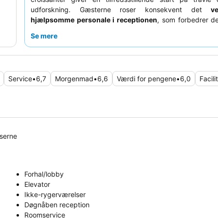
udforskning. Gæsterne roser konsekvent det
v
hjælpsomme personale i receptionen
, som forbedrer d
oplevelse. For dem, der prioriterer en fredelig nattesøvn
Se mere
det at anmode om et værelse mod haven.
Service
•
6,7
Morgenmad
•
6,6
Værdi for pengene
•
6,0
Facili
lserne
Forhal/lobby
Elevator
Ikke-rygerværelser
Døgnåben reception
Roomservice