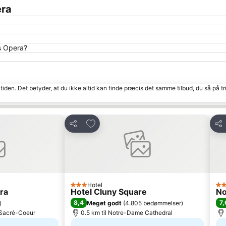
era
s Opera?
tiden. Det betyder, at du ikke altid kan finde præcis det samme tilbud, du så på tr
Føj til favoritter
Del
Del
Hotel
3 Stjerner
4 S
ra
Hotel Cluny Square
No
8,4
7,
)
Meget godt
(
4.805 bedømmelser
)
u Sacré-Coeur
0.5 km til Notre-Dame Cathedral