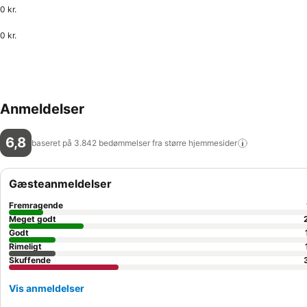
0 kr.
0 kr.
Anmeldelser
6,8
baseret på 3.842 bedømmelser fra større
hjemmesider
Gæsteanmeldelser
Fremragende
Meget godt
Godt
Rimeligt
Skuffende
Vis anmeldelser