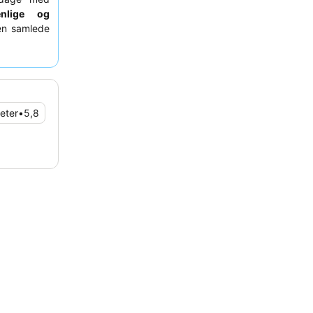
enlige og
en samlede
, anbefales
teter
•
5,8