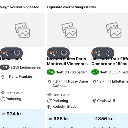
Valgt overnatningssted
Lignende overnatningssteder
Hotel
Hotel
Hotel
3 Stjerner
4 Stjerner
3 Stjerner
Del
Føj til favoritter
Del
Føj til favoritter
Del
Føj til fa
Home Latin
Novotel Suites Paris
ibis Paris Tour Eiff
Montreuil Vincennes
Cambronne 15èm
7,3
(
8.259 bedømmelser
)
7,6
7,5
Godt
(
11.786 bedømmelser
)
Godt
(
15.534 be
Paris, Frankrig
4.8 km til Notre-Dame
1.3 km til Eiffeltårn
Cathedral
Gratis wi-fi
Gratis wi-fi
Parkering
Parkering
Gratis wi-fi
Kæledyr tilladt
924 kr.
af
665 kr.
856 kr.
af
af