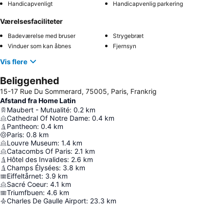
Handicapvenligt
Handicapvenlig parkering
Værelsesfaciliteter
Badeværelse med bruser
Strygebræt
Vinduer som kan åbnes
Fjernsyn
Vis flere
Beliggenhed
15-17 Rue Du Sommerard, 75005, Paris, Frankrig
Afstand fra Home Latin
Maubert - Mutualité
:
0.2
km
Cathedral Of Notre Dame
:
0.4
km
Pantheon
:
0.4
km
Paris
:
0.8
km
Louvre Museum
:
1.4
km
Catacombs Of Paris
:
2.1
km
Hôtel des Invalides
:
2.6
km
Champs Élysées
:
3.8
km
Eiffeltårnet
:
3.9
km
Sacré Coeur
:
4.1
km
Triumfbuen
:
4.6
km
Charles De Gaulle Airport
:
23.3
km