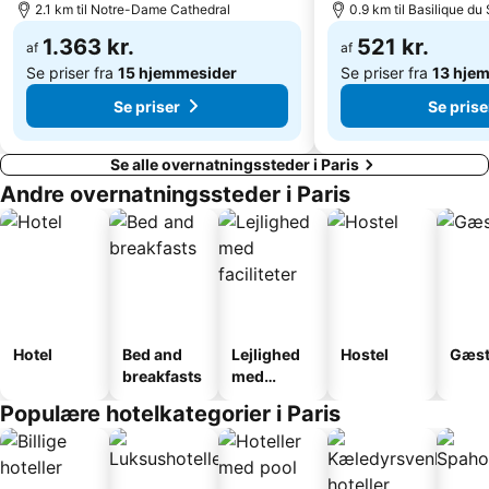
2.1 km til Notre-Dame Cathedral
0.9 km til Basilique d
Walt Disney Studios
Disney Village
Moulin Rouge
1.363 kr.
19 Arrondissement des Buttes-Chaumont
521 kr.
af
af
Se priser fra
15 hjemmesider
Se priser fra
13 hje
La Sorbonne
14 Arrondissement de l'Observatoire
Se priser
Se prise
Se alle overnatningssteder i Paris
Andre overnatningssteder i Paris
Hotel
Bed and
Lejlighed
Hostel
Gæst
breakfasts
med
faciliteter
Populære hotelkategorier i Paris