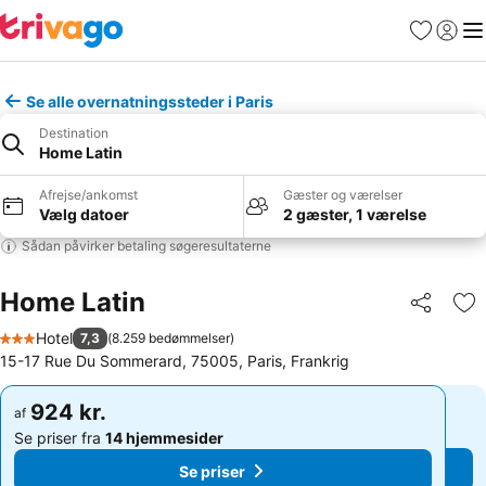
Favoritter
Log ind
Me
Se alle overnatningssteder i Paris
Destination
Home Latin
Afrejse/ankomst
Gæster og værelser
Vælg datoer
2 gæster, 1 værelse
Sådan påvirker betaling søgeresultaterne
Home Latin
Del
Føj
Hotel
7,3
(
8.259 bedømmelser
)
3 Stjerner
15-17 Rue Du Sommerard, 75005, Paris, Frankrig
924 kr.
924 kr.
af
af
Se priser fra
14 hjemmesider
Se priser fra
14 hjemmesider
Se priser
Se priser