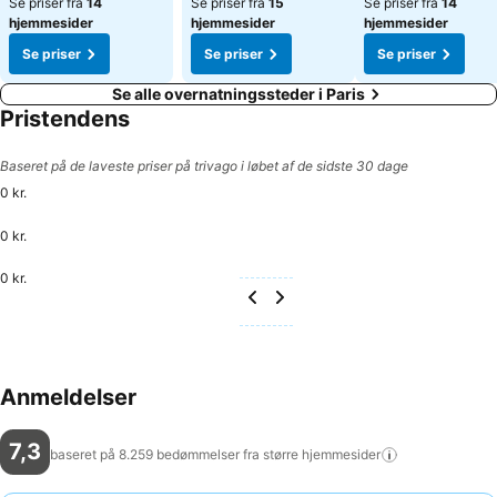
Se priser fra
14
Se priser fra
15
Se priser fra
14
hjemmesider
hjemmesider
hjemmesider
Se priser
Se priser
Se priser
Se alle overnatningssteder i Paris
Pristendens
Baseret på de laveste priser på trivago i løbet af de sidste 30 dage
0 kr.
0 kr.
0 kr.
Anmeldelser
7,3
baseret på 8.259 bedømmelser fra større
hjemmesider