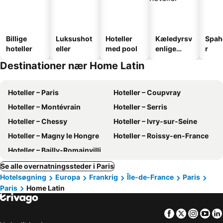
Billige
Luksushot
Hoteller
Kæledyrsv
Spah
hoteller
eller
med pool
enlige
r
hoteller
Destinationer nær Home Latin
Hoteller – Paris
Hoteller – Coupvray
Hoteller – Montévrain
Hoteller – Serris
Hoteller – Chessy
Hoteller – Ivry-sur-Seine
Hoteller – Magny le Hongre
Hoteller – Roissy-en-France
Hoteller – Bailly-Romainvilliers
Se alle overnatningssteder i Paris
Hotelsøgning
Europa
Frankrig
Île-de-France
Paris
Paris
Home Latin
Facebook
Twitter
Insta
Yo