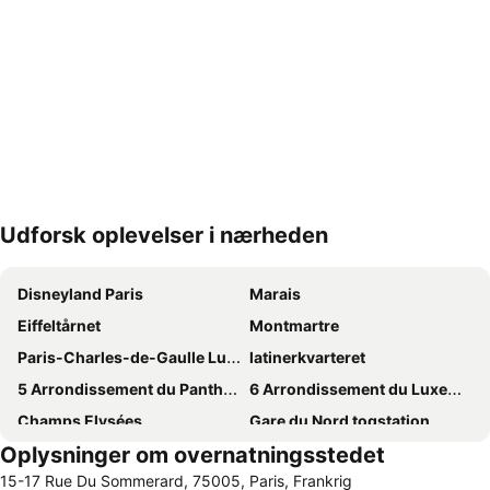
Udforsk oplevelser i nærheden
Udvid kort
Disneyland Paris
Marais
Eiffeltårnet
Montmartre
Paris-Charles-de-Gaulle Lufthavn
latinerkvarteret
5 Arrondissement du Panthéon
6 Arrondissement du Luxembourg
Champs Elysées
Gare du Nord togstation
Oplysninger om overnatningsstedet
1 Arrondissement du Louvre
3 Arrondissement du Temple
15-17 Rue Du Sommerard, 75005, Paris, Frankrig
4 Arrondissement de l'Hôtel de Ville
18 Arrondissement de la Butte-Montmartre