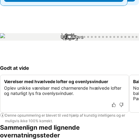
1 / 43
Godt at vide
Værelser med hvælvede lofter og ovenlysvinduer
Ba
Oplev unikke værelser med charmerende hvælvede lofter
No
og naturligt lys fra ovenlysvinduer.
ba
Par
Denne opsummering er blevet til ved hjælp af kunstig intelligens og er
muligvis ikke 100% korrekt.
Sammenlign med lignende
overnatningssteder