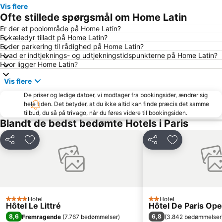
Vis flere
9 Arrondissement de l'Opéra
Canal Saint Martin
Ofte stillede spørgsmål om Home Latin
Stade de France stadion
Orly lufthavn(ORY)
Er der et poolområde på Home Latin?
Er kæledyr tilladt på Home Latin?
Gare de Lyon togstation
11 Arrondissement de Popincourt
Er der parkering til rådighed på Home Latin?
Montparnasse
8 Arrondissement de l'Élysée
Hvad er indtjeknings- og udtjekningstidspunkterne på Home Latin?
Hvor ligger Home Latin?
Notre-Dame Cathedral
Triumfbuen
Vis flere
7 Arrondissement du Palais Bourbon
10 Arrondissement de l'Entrepôt
De priser og ledige datoer, vi modtager fra bookingsider, ændrer sig
2 Arrondissement de la Bourse
Louvre
hele tiden. Det betyder, at du ikke altid kan finde præcis det samme
Notre-Dame
La Bastille
tilbud, du så på trivago, når du føres videre til bookingsiden.
Blandt de bedst bedømte Hotels i Paris
Gare du Nord Metro Station
Gare de l'Est togstation
16 Arrondissement de Passy
15 Arrondissement de Vaugirard
Del
Føj til favoritter
Del
Føj til favorit
17 Arrondissement des Batignolles-Monceaux
Basilique du Sacré-Coeur
St-Germain-des-Prés
Les Halles
Pigalle
Paris Expo Porte de Versailles
La Défense
Roland-Garros stadion
Hotel
Hotel
4 Stjerner
2 Stjerner
Hôtel Le Littré
Hôtel De Paris Ope
Palais Garnier Opera National de Paris
Asterix Park
8,6
6,8
Fremragende
(
7.767 bedømmelser
)
(
3.842 bedømmelser