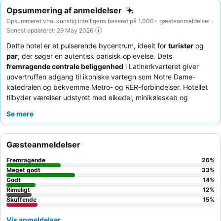
Opsummering af anmeldelser
Opsummeret vha. kunstig intelligens baseret på 1.000+ gæsteanmeldelser ·
Senest opdateret: 29 May 2026
Dette hotel er et pulserende bycentrum, ideelt for
turister
og
par
, der søger en autentisk parisisk oplevelse. Dets
fremragende centrale beliggenhed
i Latinerkvarteret giver
uovertruffen adgang til ikoniske vartegn som Notre Dame-
katedralen og bekvemme Metro- og RER-forbindelser. Hotellet
tilbyder værelser udstyret med elkedel, minikøleskab og
pengeskab, der imødekommer gæsternes komfort og
Se mere
bekvemmelighed. Gæsterne roser konsekvent det
venlige og
hjælpsomme receptionsteam
og den lækre, rigelige
morgenmad med friske kager. For et mere roligt ophold bør
Gæsteanmeldelser
gæster anmode om et værelse mod haven.
Fremragende
26
%
Meget godt
33
%
Godt
14
%
Rimeligt
12
%
Skuffende
15
%
Vis anmeldelser