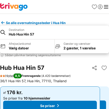
Favoritter
Log ind
Me
Se alle overnatningssteder i Hua Hin
Destination
Hub Hua Hin 57
Afrejse/ankomst
Gæster og værelser
Vælg datoer
2 gæster, 1 værelse
Sådan påvirker betaling søgeresultaterne
Hub Hua Hin 57
Del
Føj
Hotel
8,5
Fremragende
(
4.420 bedømmelser
)
2 Stjerner
36/1 Hua Hin 57, Hua Hin, 77110, Thailand
176 kr.
176 kr.
af
af
Se priser fra
10 hjemmesider
Se priser fra
10 hjemmesider
Se priser
Se priser