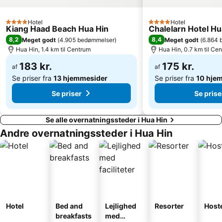
Hotel
Hotel
4 Stjerner
4 Stjerner
Kiang Haad Beach Hua Hin
Chalelarn Hotel Hu
8,2
8,4
Meget godt
(
4.905 bedømmelser
)
Meget godt
(
6.864 
Hua Hin, 1.4 km til Centrum
Hua Hin, 0.7 km til Ce
183 kr.
175 kr.
af
af
Se priser fra
13 hjemmesider
Se priser fra
10 hje
Se priser
Se prise
Se alle overnatningssteder i Hua Hin
Andre overnatningssteder i Hua Hin
Hotel
Bed and
Lejlighed
Resorter
Host
breakfasts
med