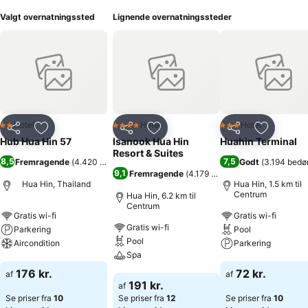
Valgt overnatningssted
Lignende overnatningssteder
Hotel
Hotel
Hotel
2 Stjerner
4 Stjerner
3 Stjerner
Del
Føj til favoritter
Del
Føj til favoritter
Del
Føj til fa
Hub Hua Hin 57
Isanook Hua Hin
Huahin Terminal
Resort & Suites
8,5
7,5
Fremragende
(
4.420 bedømmelser
)
Godt
(
3.194 bedø
9,1
Fremragende
(
4.179 bedømmelser
)
Hua Hin, Thailand
Hua Hin, 1.5 km til
Centrum
Hua Hin, 6.2 km til
Centrum
Gratis wi-fi
Gratis wi-fi
Gratis wi-fi
Parkering
Pool
Pool
Aircondition
Parkering
Spa
Se priser
Se priser
176 kr.
72 kr.
af
af
Se priser
191 kr.
af
Se priser fra
10
Se priser fra
12
Se priser fra
10