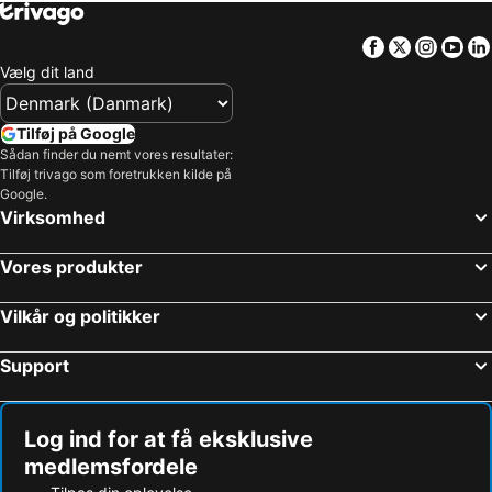
Facebook
Twitter
Insta
Yo
Vælg dit land
Tilføj på Google
Sådan finder du nemt vores resultater:
Tilføj trivago som foretrukken kilde på
Google.
Virksomhed
Vores produkter
Vilkår og politikker
Support
Log ind for at få eksklusive
medlemsfordele