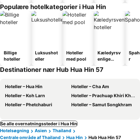
faciliteter
Populære hotelkategorier i Hua Hin
Billige
Luksushot
Hoteller
Kæledyrsv
Spah
hoteller
eller
med pool
enlige
r
hoteller
Destinationer nær Hub Hua Hin 57
Hoteller – Hua Hin
Hoteller – Cha Am
Hoteller – Koh Larn
Hoteller – Prachuap Khiri Khan
Hoteller – Phetchaburi
Hoteller – Samut Songkhram
Se alle overnatningssteder i Hua Hin
Hotelsøgning
Asien
Thailand
Centrale område af Thailand
Hua Hin
Hub Hua Hin 57