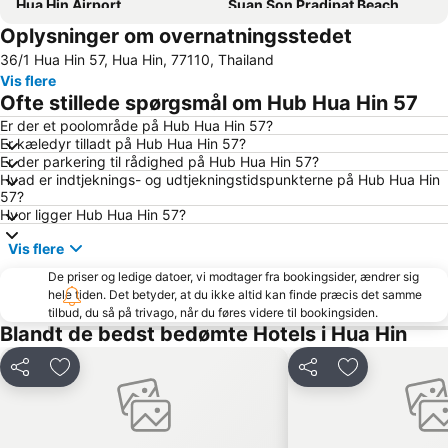
Hua Hin Airport
Suan Son Pradipat Beach
Oplysninger om overnatningsstedet
36/1 Hua Hin 57, Hua Hin, 77110, Thailand
Vis flere
Ofte stillede spørgsmål om Hub Hua Hin 57
Er der et poolområde på Hub Hua Hin 57?
Er kæledyr tilladt på Hub Hua Hin 57?
Er der parkering til rådighed på Hub Hua Hin 57?
Hvad er indtjeknings- og udtjekningstidspunkterne på Hub Hua Hin
57?
Hvor ligger Hub Hua Hin 57?
Vis flere
De priser og ledige datoer, vi modtager fra bookingsider, ændrer sig
hele tiden. Det betyder, at du ikke altid kan finde præcis det samme
tilbud, du så på trivago, når du føres videre til bookingsiden.
Blandt de bedst bedømte Hotels i Hua Hin
Del
Føj til favoritter
Del
Føj til favorit