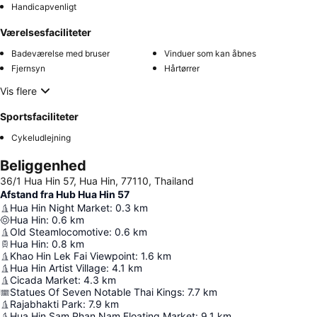
Handicapvenligt
Værelsesfaciliteter
Badeværelse med bruser
Vinduer som kan åbnes
Fjernsyn
Hårtørrer
Vis flere
Sportsfaciliteter
Cykeludlejning
Beliggenhed
36/1 Hua Hin 57, Hua Hin, 77110, Thailand
Afstand fra Hub Hua Hin 57
Hua Hin Night Market
:
0.3
km
Hua Hin
:
0.6
km
Old Steamlocomotive
:
0.6
km
Hua Hin
:
0.8
km
Khao Hin Lek Fai Viewpoint
:
1.6
km
Hua Hin Artist Village
:
4.1
km
Cicada Market
:
4.3
km
Statues Of Seven Notable Thai Kings
:
7.7
km
Rajabhakti Park
:
7.9
km
Hua Hin Sam Phan Nam Floating Market
:
9.1
km