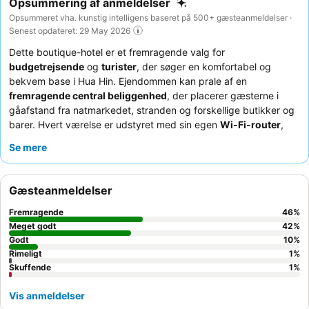
Opsummering af anmeldelser
Opsummeret vha. kunstig intelligens baseret på 500+ gæsteanmeldelser ·
Senest opdateret: 29 May 2026
Dette boutique-hotel er et fremragende valg for
budgetrejsende
og
turister
, der søger en komfortabel og
bekvem base i Hua Hin. Ejendommen kan prale af en
fremragende central beliggenhed
, der placerer gæsterne i
gåafstand fra natmarkedet, stranden og forskellige butikker og
barer. Hvert værelse er udstyret med sin egen
Wi-Fi-router
,
hvilket sikrer fremragende og hurtig internetforbindelse under
Se mere
hele opholdet. Gæsterne roser konsekvent den
opmærksomme
service
fra personalet, som ofte fremhæves for deres
hjælpsomhed. For et mere roligt ophold kan du overveje at
Gæsteanmeldelser
anmode om et værelse med udsigt til haven.
Fremragende
46
%
Meget godt
42
%
Godt
10
%
Rimeligt
1
%
Skuffende
1
%
Vis anmeldelser