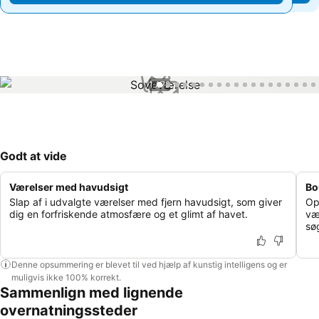
1 / 78
Godt at vide
Værelser med havudsigt
Bo
Slap af i udvalgte værelser med fjern havudsigt, som giver
Op
dig en forfriskende atmosfære og et glimt af havet.
væ
sø
Denne opsummering er blevet til ved hjælp af kunstig intelligens og er
muligvis ikke 100% korrekt.
Sammenlign med lignende
overnatningssteder