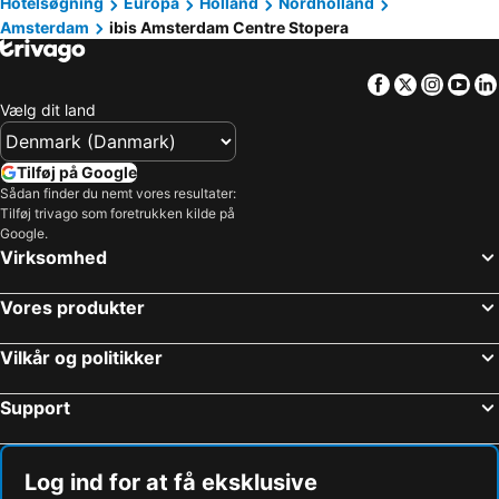
Hotelsøgning
Europa
Holland
Nordholland
Amsterdam
ibis Amsterdam Centre Stopera
Facebook
Twitter
Insta
Yo
Vælg dit land
Tilføj på Google
Sådan finder du nemt vores resultater:
Tilføj trivago som foretrukken kilde på
Google.
Virksomhed
Vores produkter
Vilkår og politikker
Support
Log ind for at få eksklusive