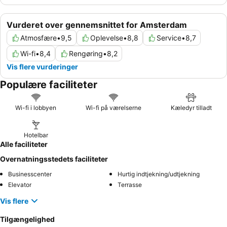
Vurderet over gennemsnittet for Amsterdam
Atmosfære
•
9,5
Oplevelse
•
8,8
Service
•
8,7
Wi-fi
•
8,4
Rengøring
•
8,2
Vis flere vurderinger
Populære faciliteter
Wi-fi i lobbyen
Wi-fi på værelserne
Kæledyr tilladt
Hotelbar
Alle faciliteter
Overnatningsstedets faciliteter
Businesscenter
Hurtig indtjekning/udtjekning
Elevator
Terrasse
Vis flere
Tilgængelighed