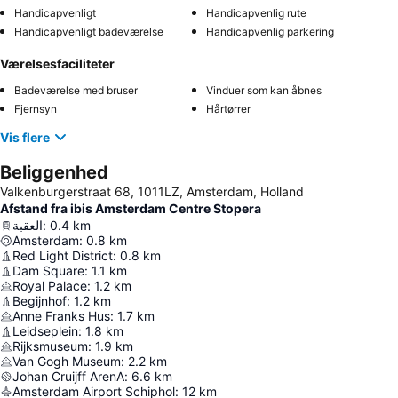
Handicapvenligt
Handicapvenlig rute
Handicapvenligt badeværelse
Handicapvenlig parkering
Værelsesfaciliteter
Badeværelse med bruser
Vinduer som kan åbnes
Fjernsyn
Hårtørrer
Vis flere
Beliggenhed
Valkenburgerstraat 68, 1011LZ, Amsterdam, Holland
Afstand fra ibis Amsterdam Centre Stopera
العقبة
:
0.4
km
Amsterdam
:
0.8
km
Red Light District
:
0.8
km
Dam Square
:
1.1
km
Royal Palace
:
1.2
km
Begijnhof
:
1.2
km
Anne Franks Hus
:
1.7
km
Leidseplein
:
1.8
km
Rijksmuseum
:
1.9
km
Van Gogh Museum
:
2.2
km
Johan Cruijff ArenA
:
6.6
km
Amsterdam Airport Schiphol
:
12
km