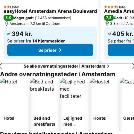
Jaarbeurs Utrecht
Madame Tussauds Amsterdam
Hotel
Hotel
2 Stjerner
4 Stjerner
easyHotel Amsterdam Arena Boulevard
Amedia Amst
Amsterdam Marathon
Zuidoost
8,0
7,8
Meget godt
(
11.458 bedømmelser
)
Godt
(
10.0
Osdorp
Valkenburg
Amsterdam, 7.2 km til Centrum
3.8 km til Am
Duinrell
Seventeenth-century canal ring area of Amsterdam inside the Singelgracht
394 kr.
405 kr.
af
af
Se priser fra
14 hjemmesider
Se priser fra
Se priser
Se alle overnatningssteder i Amsterdam
Andre overnatningssteder i Amsterdam
Hotel
Bed and
Lejlighed
Hostel
Gæst
breakfasts
med
faciliteter