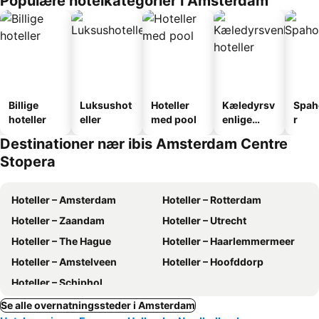
Populære hotelkategorier i Amsterdam
Billige
Luksushot
Hoteller
Kæledyrsv
Spah
hoteller
eller
med pool
enlige
r
hoteller
Destinationer nær ibis Amsterdam Centre
Stopera
Hoteller – Amsterdam
Hoteller – Rotterdam
Hoteller – Zaandam
Hoteller – Utrecht
Hoteller – The Hague
Hoteller – Haarlemmermeer
Hoteller – Amstelveen
Hoteller – Hoofddorp
Hoteller – Schiphol
Se alle overnatningssteder i Amsterdam