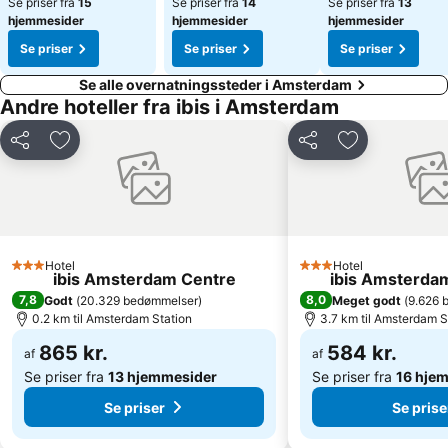
Se priser fra
15
Se priser fra
14
Se priser fra
13
hjemmesider
hjemmesider
hjemmesider
Se priser
Se priser
Se priser
Se alle overnatningssteder i Amsterdam
Andre hoteller fra ibis i Amsterdam
Del
Føj til favoritter
Del
Føj til favorit
Hotel
Hotel
3 Stjerner
3 Stjerner
ibis Amsterdam Centre
ibis Amsterda
7,8
8,0
Godt
(
20.329 bedømmelser
)
Meget godt
(
9.626 
0.2 km til Amsterdam Station
3.7 km til Amsterdam S
865 kr.
584 kr.
af
af
Se priser fra
13 hjemmesider
Se priser fra
16 hje
Se priser
Se prise