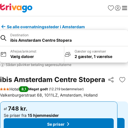
Favoritter
Log ind
Me
Se alle overnatningssteder i Amsterdam
Destination
ibis Amsterdam Centre Stopera
Afrejse/ankomst
Gæster og værelser
Vælg datoer
2 gæster, 1 værelse
Sådan påvirker betaling søgeresultaterne
ibis Amsterdam Centre Stopera
Del
Føj
Hotel
8,1
Meget godt
(
12.219 bedømmelser
)
3 Stjerner
Valkenburgerstraat 68, 1011LZ, Amsterdam, Holland
748 kr.
748 kr.
af
af
Se priser fra
15 hjemmesider
Se priser fra
15 hjemmesider
Se priser
Se priser