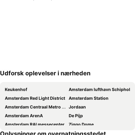
Udforsk oplevelser i nærheden
Udvid kort
Keukenhof
Amsterdam lufthavn Schiphol
Amsterdam Red Light District
Amsterdam Station
Amsterdam Centraal Metro Station
Jordaan
Amsterdam ArenA
De Pijp
Amsterdam RAI messecenter
Ziggo Dome
Oplysninger om overnatningsstedet
Olympic Stadium Amsterdam
Oud-Zuid