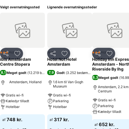
Valgt overnatningssted
Lignende overnatningssteder
Hotel
Hotel
Hotel
3 Stjerner
3 Stjerner
Del
Føj til favoritter
Del
Føj til favoritter
Del
Føj til fa
ibis Amsterdam
Hotel Not Hotel
Holiday Inn Expre
Centre Stopera
Amsterdam
Amsterdam - Nort
Riverside By Ihg
8,1
7,9
Meget godt
(
12.219 bedømmelser
Godt
)
(
3.252 bedømmelser
)
8,3
Meget godt
(
16.9
Amsterdam, Holland
1.6 km til Van Gogh
Museum
Amsterdam, 2.2 km t
Centrum
Gratis wi-fi
Gratis wi-fi
Gratis wi-fi
Kæledyr tilladt
Parkering
Parkering
Hotelbar
Hotelbar
Kæledyr tilladt
Se priser
Se priser
748 kr.
317 kr.
af
af
Se priser
652 kr.
af