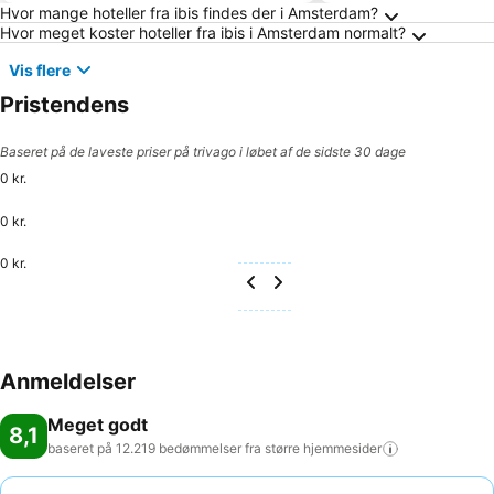
Ofte stillede spørgsmål om Amsterdam
Hvor mange hoteller fra ibis findes der i Amsterdam?
Hvor meget koster hoteller fra ibis i Amsterdam normalt?
Vis flere
Pristendens
Baseret på de laveste priser på trivago i løbet af de sidste 30 dage
0 kr.
0 kr.
0 kr.
Anmeldelser
Meget godt
8,1
baseret på 12.219 bedømmelser fra større
hjemmesider