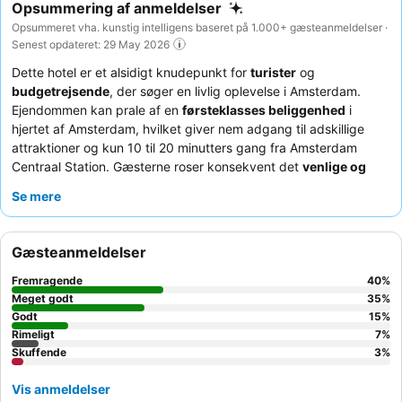
Opsummering af anmeldelser
Opsummeret vha. kunstig intelligens baseret på 1.000+ gæsteanmeldelser ·
Senest opdateret: 29 May 2026
Dette hotel er et alsidigt knudepunkt for
turister
og
budgetrejsende
, der søger en livlig oplevelse i Amsterdam.
Ejendommen kan prale af en
førsteklasses beliggenhed
i
hjertet af Amsterdam, hvilket giver nem adgang til adskillige
attraktioner og kun 10 til 20 minutters gang fra Amsterdam
Centraal Station. Gæsterne roser konsekvent det
venlige og
hjælpsomme personale
og den varierede morgenmadsbuffet
Se mere
af høj kvalitet. For en mere fredfyldt oplevelse kan du overveje
at booke et
værelse med udsigt til kanalen
.
Gæsteanmeldelser
Fremragende
40
%
Meget godt
35
%
Godt
15
%
Rimeligt
7
%
Skuffende
3
%
Vis anmeldelser