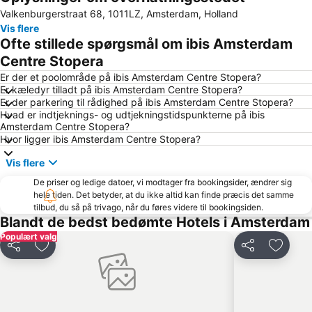
Valkenburgerstraat 68, 1011LZ, Amsterdam, Holland
Anne Frank Museum
Dam Square
Vis flere
Noord
Van Gogh Museum
Ofte stillede spørgsmål om ibis Amsterdam
Amstel Metro Station
Oud-West
Centre Stopera
Schiphol Lufthavn
Sloterdijk
Er der et poolområde på ibis Amsterdam Centre Stopera?
Er kæledyr tilladt på ibis Amsterdam Centre Stopera?
Centrumeiland
Rijksmuseum
Er der parkering til rådighed på ibis Amsterdam Centre Stopera?
Hvad er indtjeknings- og udtjekningstidspunkterne på ibis
De Wallen
Binnenstad
Amsterdam Centre Stopera?
Circuit Park Zandvoort
Utrecht Centraal Station
Hvor ligger ibis Amsterdam Centre Stopera?
Rembrandtplein
Leidseplein
Vis flere
Bijlmer ArenA Metro Station
Zandvoort Beach
De priser og ledige datoer, vi modtager fra bookingsider, ændrer sig
hele tiden. Det betyder, at du ikke altid kan finde præcis det samme
Amsterdam Blomstermarked
Vondelpark
tilbud, du så på trivago, når du føres videre til bookingsiden.
Lastage
De 9 gader (De 9 Straatjes)
Blandt de bedst bedømte Hotels i Amsterdam
Populært valg
Hoofddorp centrum
Museumplein
Del
Føj til favoritter
Del
Føj til 
Westerpark
Oost
Nieuwmarkt
Amsterdam Science Park
Slotervaart
AFAS Live