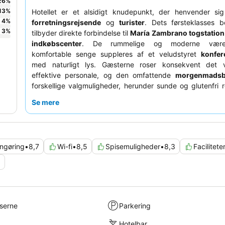
26
%
13
%
Hotellet er et alsidigt knudepunkt, der henvender sig l
4
%
forretningsrejsende
og
turister
. Dets førsteklasses b
3
%
tilbyder direkte forbindelse til
María Zambrano togstation
indkøbscenter
. De rummelige og moderne være
komfortable senge suppleres af et veludstyret
konfer
med naturligt lys. Gæsterne roser konsekvent det 
effektive personale, og den omfattende
morgenmadsb
forskellige valgmuligheder, herunder sunde og glutenfri re
højdepunkt. For en mere rolig oplevelse bør gæster an
Se mere
værelse, der vender væk fra gaden eller vær
forbindelsesdøre.
ngøring
•
8,7
Wi-fi
•
8,5
Spisemuligheder
•
8,3
Facilitete
9
lserne
Parkering
Hotelbar