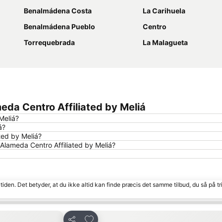
Benalmádena Costa
La Carihuela
Benalmádena Pueblo
Centro
Torrequebrada
La Malagueta
eda Centro Affiliated by Meliá
Meliá?
á?
ted by Meliá?
Alameda Centro Affiliated by Meliá?
tiden. Det betyder, at du ikke altid kan finde præcis det samme tilbud, du så på tr
Føj til favoritter