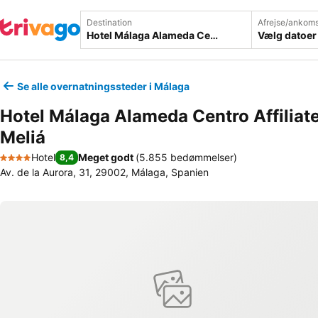
Destination
Afrejse/ankoms
Vælg datoer
Se alle overnatningssteder i Málaga
Hotel Málaga Alameda Centro Affiliat
Meliá
Hotel
Meget godt
(
5.855 bedømmelser
)
8,4
4 Stjerner
Av. de la Aurora, 31, 29002, Málaga, Spanien