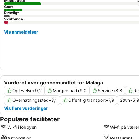
Meget godt
Godt
Rimeligt
Skuffende
Vis anmeldelser
Vurderet over gennemsnittet for Málaga
Oplevelse
•
9,2
Morgenmad
•
9,0
Service
•
8,8
Re
Overnatningssted
•
8,1
Offentlig transport
•
7,9
Søvn
•
5,
Vis flere vurderinger
Populære faciliteter
Wi-fi i lobbyen
Wi-fi på være
Aircondition
Restaurant