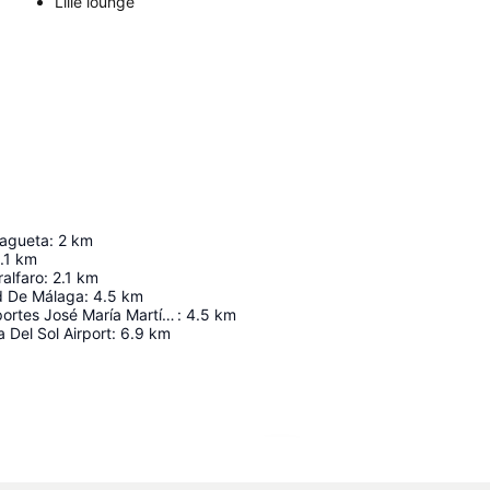
Lille lounge
lagueta
:
2
km
.1
km
ralfaro
:
2.1
km
d De Málaga
:
4.5
km
Palacio de Deportes José María Martín Carpena
:
4.5
km
 Del Sol Airport
:
6.9
km
Udvid kort