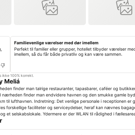
Familievenlige værelser med dør imellem
,
Perfekt til familier eller grupper, hotellet tilbyder værelser me
imellem, så du får både privatliv og kan være sammen.
is ikke 100% korrekt.
y Meliá
rheden finder man talrige restauranter, tapasbarer, caféer og butikke
m). I nærheden finder man endvidere havnen og den smukke gamle byd
km til lufthavnen. Indretning: Det venlige personale i receptionen er 
es forskellige faciliteter og serviceydelser, heraf kan nævnes baga
og et selskabslokale. Ydermere er der WLAN til rådighed i fællesarea
r
Stedet råder over faciliteter velegnede til gæster i kørestol og elev
lads. Hotelværelse: På værelserne finder gæsterne et klimaanlæg. De
ilbydes børnesenge. Herudover står der en safeboks, en minibar og