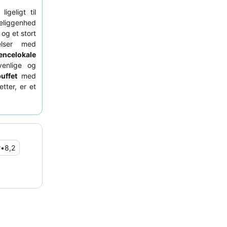
igeligt til
eliggenhed
og et stort
lser med
encelokale
venlige og
uffet
med
tter, er et
mode om et
elser med
r
•
8,2