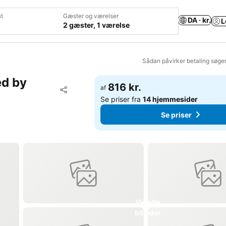
t
Gæster og værelser
DA · kr.
L
2 gæster, 1 værelse
Sådan påvirker betaling søge
ed by
816 kr.
Føj til favoritter
af
Del
Se priser fra
14 hjemmesider
Se priser