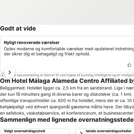
Godt at vide
Nyligt renoverede værelser
Oplev moderne og komfortable værelser med opdateret indretning
der sikrer dig et behageligt og friskt ophold.
Denne opsummering er blevet til ved hjælp af kunstig intelligens og er muligv
Om Hotel Málaga Alameda Centro Affiliated b
Beliggenhed: Hotellet ligger ca. 2,5 km fra en sandstrand. Lige i næ
der kun få minutters gang til diverse barer og diskoteker (ca. 1 k
offentlige transportmidler ca. 600 m fra hotellet, mens der er ca. 10 
behjælpeligt ved ethvert spørgsmål gæsterne måtte have. Der tilbyd
en safeboks, vasketøjsservice, et konferencerum, et businesscenter 
Sammenlign med lignende overnatningsstede
Overnatningsstedet råder over en række handicapvenlige faciliteter. 
der ankommer med køretøj, kan stille dette på hotellets parkeringsp
Valgt overnatningssted
Lignende overnatningssteder
næste
værelser med en kingsize-seng og en sovesofa. De mindste gæster t