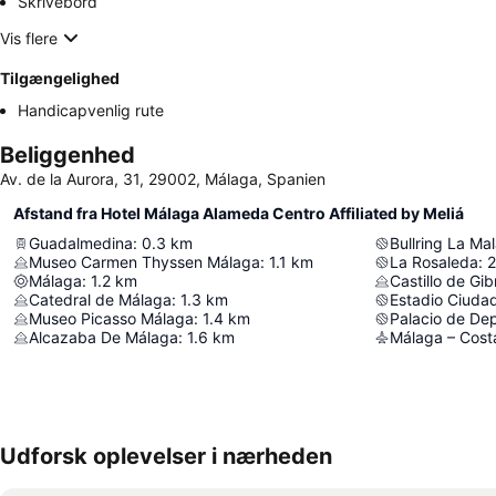
Skrivebord
Vis flere
Tilgængelighed
Handicapvenlig rute
Beliggenhed
Av. de la Aurora, 31, 29002, Málaga, Spanien
Afstand fra Hotel Málaga Alameda Centro Affiliated by Meliá
Guadalmedina
:
0.3
km
Bullring La Ma
Museo Carmen Thyssen Málaga
:
1.1
km
La Rosaleda
:
2
Málaga
:
1.2
km
Castillo de Gib
Catedral de Málaga
:
1.3
km
Estadio Ciuda
Museo Picasso Málaga
:
1.4
km
Alcazaba De Málaga
:
1.6
km
Málaga – Costa
Udforsk oplevelser i nærheden