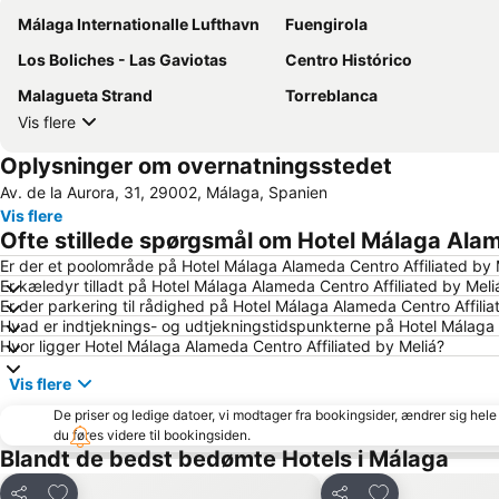
Málaga Internationalle Lufthavn
Fuengirola
Los Boliches - Las Gaviotas
Centro Histórico
Malagueta Strand
Torreblanca
Vis flere
Oplysninger om overnatningsstedet
Av. de la Aurora, 31, 29002, Málaga, Spanien
Vis flere
Ofte stillede spørgsmål om Hotel Málaga Alam
Er der et poolområde på Hotel Málaga Alameda Centro Affiliated by 
Er kæledyr tilladt på Hotel Málaga Alameda Centro Affiliated by Meli
Er der parkering til rådighed på Hotel Málaga Alameda Centro Affilia
Hvad er indtjeknings- og udtjekningstidspunkterne på Hotel Málaga 
Hvor ligger Hotel Málaga Alameda Centro Affiliated by Meliá?
Vis flere
De priser og ledige datoer, vi modtager fra bookingsider, ændrer sig hele 
du føres videre til bookingsiden.
Blandt de bedst bedømte Hotels i Málaga
Føj til favoritter
Føj til favoritter