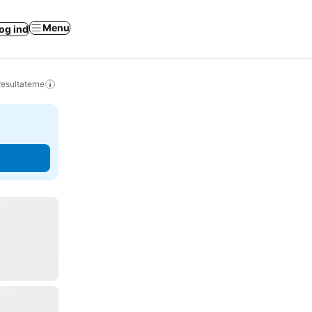
Menu
og ind
resultaterne