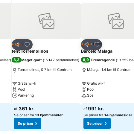
 til standardindretningen. Yderligere komfort tilbydes gæsterne i form
sfjernsyn og WiFi (uden gebyr). Af yderligere behageligheder på væ
med brusebad og badekar, er der ligeledes en hårtørrer og badekåbe
or den særlige komfort. Der kan bestilles værelser egnede til gæste
erværelser. Sport/underholdning: På terrassen kan feriegæsterne ny
ve mødt af gæstfrihed og et førsteklasses køkken. Den velsmagende m
de kreditkort accepteres: Visa, Diners Club og MasterCard.
Føj til favoritter
Føj til favoritter
Hotel
Hotel
3 Stjerner
4 Stjerner
Del
Del
tent Torremolinos
Barcelo Malaga
8,2
8,9
melser
)
Meget godt
(
15.147 bedømmelser
)
Fremragende
(
13.252 b
Torremolinos, 0.7 km til Centrum
Málaga, 1.4 km til Centrum
Gratis wi-fi
Gratis wi-fi
Pool
Pool
Parkering
Spa
Se priser
Se priser
361 kr.
991 kr.
af
af
Se priser fra
13 hjemmesider
Se priser fra
14 hjemmesider
Se priser
Se priser