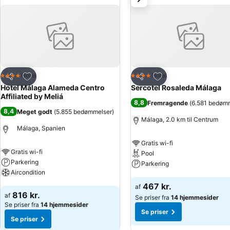
skrivebord til rådighed. Mulighed for at lave te/kaffe hører ligeledes
strygejern og et strygebræt. Desuden findes der telefon, fladskærm
tillige nævnes et par hjemmesko. På badeværelset, som er udstyret 
rådighed for gæsterne. Kosmetikprodukter på badeværelserne sørger f
med barrierefrit badeværelse. Overnatningsstedet tilbyder ikkeryg
vejr. Forplejning: I den klimatiserede restaurant vil gæsterne bli
giver gæsterne energi til en begivenhedsrig dag. Kreditkort: Følgen
Føj til favoritter
Føj til favoritter
Hotel
Hotel
4 Stjerner
4 Stjerner
Del
Del
Hotel Málaga Alameda Centro
Sercotel Rosaleda Málaga
Affiliated by Meliá
8,8
Fremragende
(
6.581 bedøm
8,4
Meget godt
(
5.855 bedømmelser
)
Málaga, 2.0 km til Centrum
Málaga, Spanien
Gratis wi-fi
Gratis wi-fi
Pool
Parkering
Parkering
Aircondition
Se priser
467 kr.
af
Se priser
816 kr.
af
Se priser fra
14 hjemmesider
Se priser fra
14 hjemmesider
Se priser
Se priser