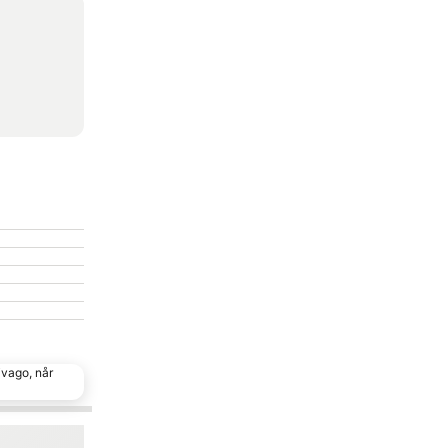
ivago, når
Føj til favoritter