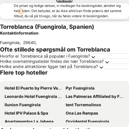
De priser og ledige datoer, vi modtager fra bookingsider, ændrer sig
hele tiden. Det betyder, at du ikke altid kan finde præcis det samme
tilbud, du så på trivago, når du føres videre til bookingsiden.
Torreblanca (Fuengirola, Spanien)
Kontaktinformation
Fuengirola
,
29640
,
Ofte stillede spørgsmål om Torreblanca
Hvorfor er Torreblanca så populær i Fuengirola?
Hvilke overnatningssteder findes der nær Torreblanca?
Hvilke andre attraktioner ligger tæt på Torreblanca?
Flere top hoteller
Hotel El Puerto by Pierre Vacances
Pyr Fuengirola
Leonardo Hotel Fuengirola Costa del Sol
Las Palmeras Affiliated by FERGUS
Ilunion Fuengirola
tent Torremolinos
Hotel IPV Palace & Spa
Ona Las Rampas
Apartamentos La Jabega
Occidental Fuengirola