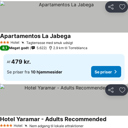
Del
Føj
Apartamentos La Jabega
Se priser
Hotel
Tagterrasse med smuk udsigt
Se priser
3 Stjerner
8,1
Meget godt
5.622
2.9 km til Torreblanca
479 kr.
Af
Se priser fra
10 hjemmesider
Se priser
Del
Føj
Hotel Yaramar - Adults Recommended
Se priser
Hotel
Nem adgang til lokale attraktioner
Se priser
4 Stjerner