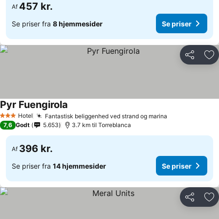
457 kr.
Af
Se priser fra
8 hjemmesider
Se priser
Del
Føj
Pyr Fuengirola
Se priser
Hotel
Fantastisk beliggenhed ved strand og marina
Se priser
3 Stjerner
7,6
Godt
5.653
3.7 km til Torreblanca
396 kr.
Af
Se priser fra
14 hjemmesider
Se priser
Del
Føj