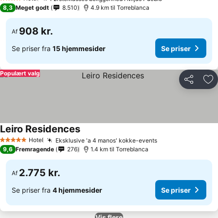
Se priser
4 Stjerner
8,3
Meget godt
8.510
4.9 km til Torreblanca
908 kr.
Af
Se priser fra
15 hjemmesider
Se priser
Populært valg
Del
Føj
Leiro Residences
Se priser
Hotel
Eksklusive 'a 4 manos' kokke-events
Se priser
5 Stjerner
9,6
Fremragende
276
1.4 km til Torreblanca
2.775 kr.
Af
Se priser fra
4 hjemmesider
Se priser
Vis flere