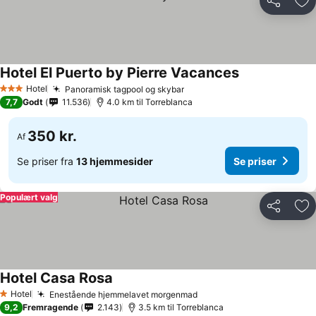
Del
Føj
Hotel El Puerto by Pierre Vacances
Se priser
Hotel
Panoramisk tagpool og skybar
Se priser
3 Stjerner
7,7
Godt
11.536
4.0 km til Torreblanca
350 kr.
Af
Se priser fra
13 hjemmesider
Se priser
Populært valg
Del
Føj
Hotel Casa Rosa
Se priser
Hotel
Enestående hjemmelavet morgenmad
Se priser
1 Stjerner
9,2
Fremragende
2.143
3.5 km til Torreblanca