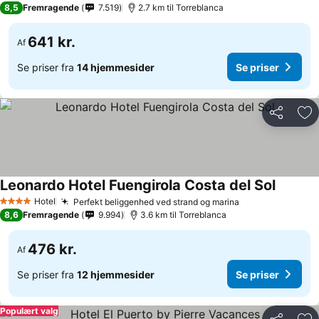
8,5
Fremragende
7.519
2.7 km til Torreblanca
641 kr.
Af
Se priser fra
14 hjemmesider
Se priser
Del
Føj
Leonardo Hotel Fuengirola Costa del Sol
Se prise
Hotel
Perfekt beliggenhed ved strand og marina
Se priser
4 Stjerner
8,6
Fremragende
9.994
3.6 km til Torreblanca
476 kr.
Af
Se priser fra
12 hjemmesider
Se priser
Populært valg