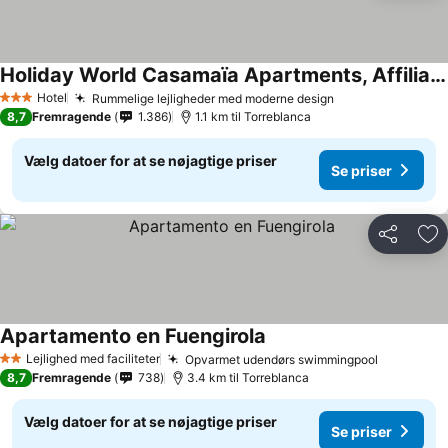
Holiday World Casamaïa Apartments, Affiliated by Meliá
Se priser
Hotel
Rummelige lejligheder med moderne design
Se priser
3 Stjerner
8,7
Fremragende
1.386
1.1 km til Torreblanca
Vælg datoer for at se nøjagtige priser
Se priser
Del
Føj
Apartamento en Fuengirola
Se priser
Lejlighed med faciliteter
Opvarmet udendørs swimmingpool
Se priser
2 Stjerner
8,7
Fremragende
738
3.4 km til Torreblanca
Vælg datoer for at se nøjagtige priser
Se priser