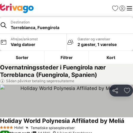
Favoritter
Log ind
Me
Destination
Torreblanca, Fuengirola
Afrejse/ankomst
Gæster og værelser
Vælg datoer
2 gæster, 1 værelse
Sorter
Filtrer
Kort
Overnatningssteder i Fuengirola nær
Torreblanca (Fuengirola, Spanien)
Sådan påvirker betaling søgeresultaterne
Del
Føj
Holiday World Polynesia Affiliated by Meliá
Se p
Hotel
Tematiske spiseoplevelser
Se priser
4 Stjerner