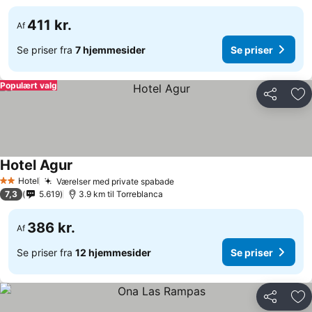
411 kr.
Af
Se priser fra
7 hjemmesider
Se priser
Populært valg
Del
Føj
Hotel Agur
Se priser
Hotel
Værelser med private spabade
Se priser
2 Stjerner
7,3
5.619
3.9 km til Torreblanca
386 kr.
Af
Se priser fra
12 hjemmesider
Se priser
Del
Føj