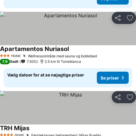
Del
Føj
Apartamentos Nuriasol
Se priser
Hotel
Wellnessområde med sauna og boblebad
Se priser
3 Stjerner
7,9
Godt
7.500
2.5 km til Torreblanca
Vælg datoer for at se nøjagtige priser
Se priser
Del
Føj
TRH Mijas
Se priser
Hotel
Førsteklasses beliggenhed i Mijas Pueblo