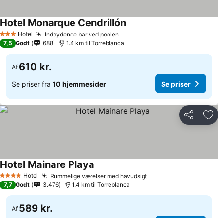
Hotel Monarque Cendrillón
Se priser
Hotel
Indbydende bar ved poolen
Se priser
3 Stjerner
7,5
Godt
688
1.4 km til Torreblanca
610 kr.
Af
Se priser fra
10 hjemmesider
Se priser
Del
Føj
Hotel Mainare Playa
Se priser
Hotel
Rummelige værelser med havudsigt
Se priser
4 Stjerner
7,7
Godt
3.476
1.4 km til Torreblanca
589 kr.
Af