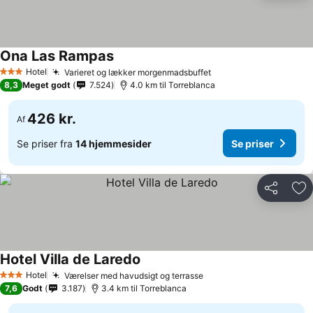
Ona Las Rampas
Se priser
Hotel
Varieret og lækker morgenmadsbuffet
Se priser
3 Stjerner
8,3
Meget godt
7.524
4.0 km til Torreblanca
426 kr.
Af
Se priser fra
14 hjemmesider
Se priser
Del
Føj
Hotel Villa de Laredo
Se priser
Hotel
Værelser med havudsigt og terrasse
Se priser
3 Stjerner
7,6
Godt
3.187
3.4 km til Torreblanca