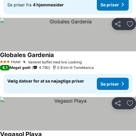
Se priser fra
4 hjemmesider
Se priser
Del
Føj
Globales Gardenia
Se priser
Hotel
Varieret buffet med live cooking
Se priser
3 Stjerner
8,1
Meget godt
4.790
0.8 km til Torreblanca
Vælg datoer for at se nøjagtige priser
Se priser
Del
Føj
Vegasol Playa