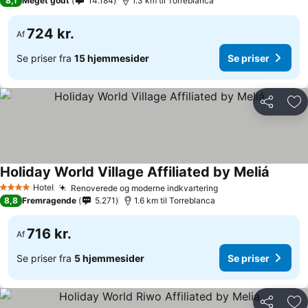
8,1
Meget godt
14.184
1.3 km til Torreblanca
724 kr.
Af
Se priser fra
15 hjemmesider
Se priser
Del
Føj
Holiday World Village Affiliated by Meliá
Se pris
Hotel
Renoverede og moderne indkvartering
Se priser
4 Stjerner
8,8
Fremragende
5.271
1.6 km til Torreblanca
716 kr.
Af
Se priser fra
5 hjemmesider
Se priser