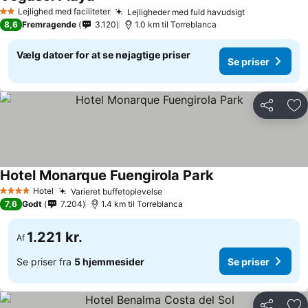
Se priser
Lejlighed med faciliteter
Lejligheder med fuld havudsigt
Se priser
2 Stjerner
8,6
Fremragende
3.120
1.0 km til Torreblanca
Vælg datoer for at se nøjagtige priser
Se priser
Del
Føj
Hotel Monarque Fuengirola Park
Se priser
Hotel
Varieret buffetoplevelse
Se priser
4 Stjerner
7,6
Godt
7.204
1.4 km til Torreblanca
1.221 kr.
Af
Se priser fra
5 hjemmesider
Se priser