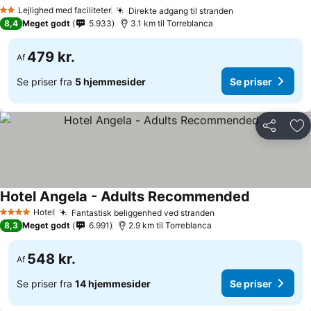
Se priser
Lejlighed med faciliteter
Direkte adgang til stranden
Se priser
2 Stjerner
8,4
Meget godt
5.933
3.1 km til Torreblanca
479 kr.
Af
Se priser fra
5 hjemmesider
Se priser
Del
Føj
Hotel Angela - Adults Recommended
Se priser
Hotel
Fantastisk beliggenhed ved stranden
Se priser
4 Stjerner
8,3
Meget godt
6.991
2.9 km til Torreblanca
548 kr.
Af
Se priser fra
14 hjemmesider
Se priser