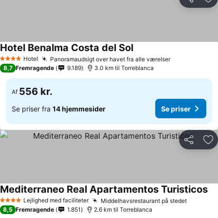
Del
Føj
Hotel Benalma Costa del Sol
Se priser
Hotel
Panoramaudsigt over havet fra alle værelser
Se priser
4 Stjerner
8,7
Fremragende
9.189
3.0 km til Torreblanca
556 kr.
Af
Se priser fra
14 hjemmesider
Se priser
Del
Føj
Mediterraneo Real Apartamentos Turisticos
Se
Lejlighed med faciliteter
Middelhavsrestaurant på stedet
Se prise
4 Stjerner
8,5
Fremragende
1.851
2.6 km til Torreblanca