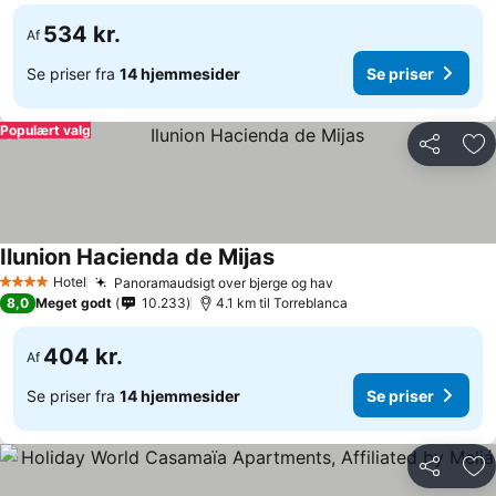
534 kr.
Af
Se priser fra
14 hjemmesider
Se priser
Populært valg
Del
Føj
Ilunion Hacienda de Mijas
Se priser
Hotel
Panoramaudsigt over bjerge og hav
Se priser
4 Stjerner
8,0
Meget godt
10.233
4.1 km til Torreblanca
404 kr.
Af
Se priser fra
14 hjemmesider
Se priser
Del
Føj