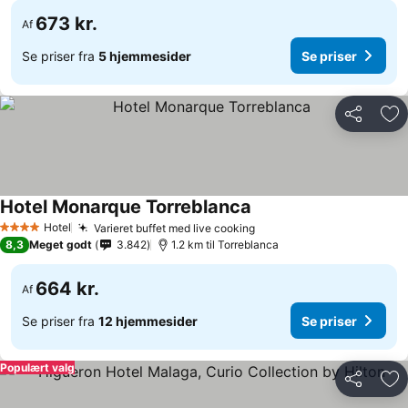
673 kr.
Af
Se priser fra
5 hjemmesider
Se priser
Del
Føj
Hotel Monarque Torreblanca
Se priser
Hotel
Varieret buffet med live cooking
Se priser
4 Stjerner
8,3
Meget godt
3.842
1.2 km til Torreblanca
664 kr.
Af
Se priser fra
12 hjemmesider
Se priser
Populært valg
Del
Føj