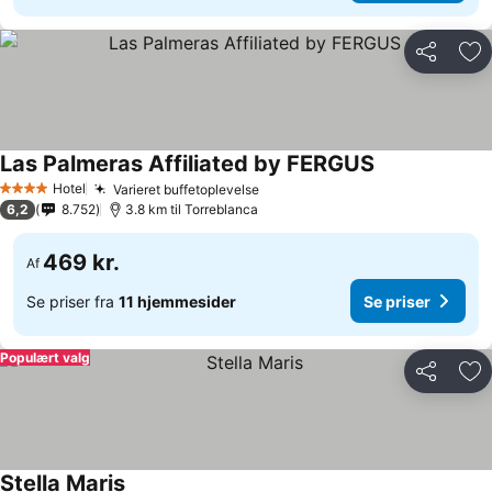
Del
Føj
Las Palmeras Affiliated by FERGUS
Se priser
Hotel
Varieret buffetoplevelse
Se priser
4 Stjerner
6,2
8.752
3.8 km til Torreblanca
469 kr.
Af
Se priser fra
11 hjemmesider
Se priser
Populært valg
Del
Føj
Stella Maris