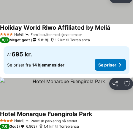
Del
Føj
Holiday World Riwo Affiliated by Meliá
Se priser
Hotel
Familiesuiter med sjove temaer
Se priser
4 Stjerner
8,0
Meget godt
5.818
1.2 km til Torreblanca
695 kr.
Af
Se priser fra
14 hjemmesider
Se priser
Del
Føj
Hotel Monarque Fuengirola Park
Se priser
Hotel
Praktisk parkering på stedet
Se priser
4 Stjerner
7,6
Godt
6.963
1.4 km til Torreblanca