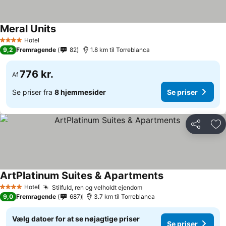
Meral Units
Se priser
Hotel
4 Stjerner
9,2
Fremragende
82
1.8 km til Torreblanca
776 kr.
Af
Se priser fra
8 hjemmesider
Se priser
Del
Føj
ArtPlatinum Suites & Apartments
Se priser
Hotel
Stilfuld, ren og velholdt ejendom
Se priser
4 Stjerner
9,0
Fremragende
687
3.7 km til Torreblanca
Vælg datoer for at se nøjagtige priser
Se priser