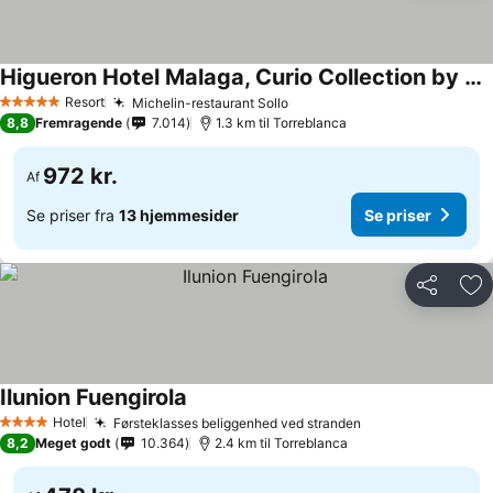
Higueron Hotel Malaga, Curio Collection by Hilton
Se priser
Resort
Michelin-restaurant Sollo
Se priser
5 Stjerner
8,8
Fremragende
7.014
1.3 km til Torreblanca
972 kr.
Af
Se priser fra
13 hjemmesider
Se priser
Del
Føj
Ilunion Fuengirola
Se priser
Hotel
Førsteklasses beliggenhed ved stranden
Se priser
4 Stjerner
8,2
Meget godt
10.364
2.4 km til Torreblanca