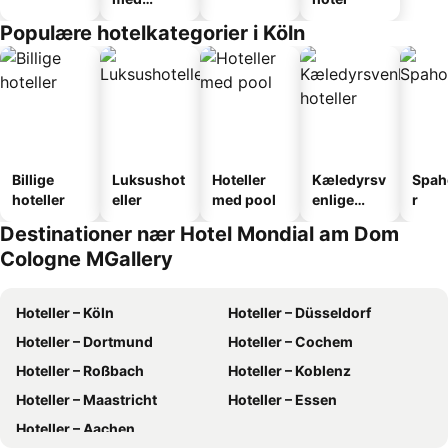
faciliteter
Populære hotelkategorier i Köln
Billige
Luksushot
Hoteller
Kæledyrsv
Spah
hoteller
eller
med pool
enlige
r
hoteller
Destinationer nær Hotel Mondial am Dom
Cologne MGallery
Hoteller – Köln
Hoteller – Düsseldorf
Hoteller – Dortmund
Hoteller – Cochem
Hoteller – Roßbach
Hoteller – Koblenz
Hoteller – Maastricht
Hoteller – Essen
Hoteller – Aachen