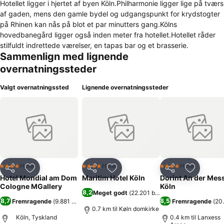
Hotellet ligger i hjertet af byen Köln.Philharmonie ligger lige på tværs
af gaden, mens den gamle bydel og udgangspunkt for krydstogter
på Rhinen kan nås på blot et par minutters gang.Kölns
hovedbanegård ligger også inden meter fra hotellet.Hotellet råder
stilfuldt indrettede værelser, en tapas bar og et brasserie.
Sammenlign med lignende
overnatningssteder
Valgt overnatningssted
Lignende overnatningssteder
Hotel
Hotel
Hotel
4 Stjerner
4 Stjerner
4 Stjerner
Del
Føj til favoritter
Del
Føj til favoritter
Del
Føj til fa
Hotel Mondial am Dom
Maritim Hotel Köln
Dorint An der Mes
Cologne MGallery
Köln
8,2
Meget godt
(
22.201 bedømmelser
)
8,7
8,5
Fremragende
(
9.881 bedømmelser
)
Fremragende
(
20
0.7 km til Køln domkirke
Köln, Tyskland
0.4 km til Lanxess