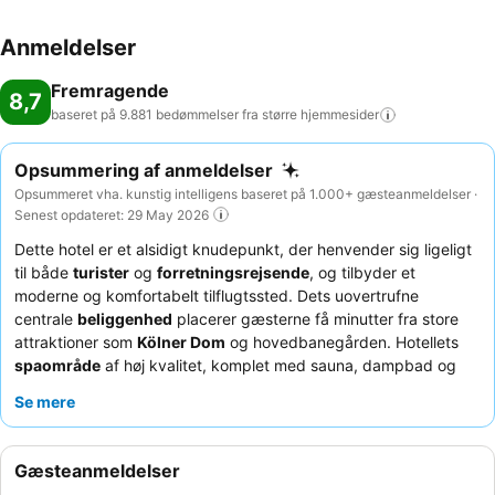
Anmeldelser
Fremragende
8,7
baseret på 9.881 bedømmelser fra større
hjemmesider
Opsummering af anmeldelser
Opsummeret vha. kunstig intelligens baseret på 1.000+ gæsteanmeldelser ·
Senest opdateret: 29 May 2026
Dette hotel er et alsidigt knudepunkt, der henvender sig ligeligt
til både
turister
og
forretningsrejsende
, og tilbyder et
moderne og komfortabelt tilflugtssted. Dets uovertrufne
centrale
beliggenhed
placerer gæsterne få minutter fra store
attraktioner som
Kölner Dom
og hovedbanegården. Hotellets
spaområde
af høj kvalitet, komplet med sauna, dampbad og
afslapningszone, giver en fremragende måde at slappe af på
Se mere
efter en dag med udforskning eller møder. Gæsterne roser
konsekvent
hotellets personale
for deres enestående
venlighed og den
ekstraordinære morgenmadsbuffet
, som
Gæsteanmeldelser
byder på et bredt udvalg af friske produkter af høj kvalitet. For