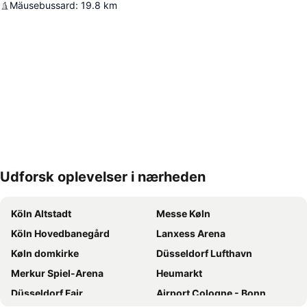
Mäusebussard
:
19.8
km
Udforsk oplevelser i nærheden
Udvid kort
Köln Altstadt
Messe Køln
Köln Hovedbanegård
Lanxess Arena
Køln domkirke
Düsseldorf Lufthavn
Merkur Spiel-Arena
Heumarkt
Düsseldorf Fair
Airport Cologne - Bonn