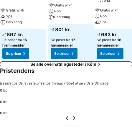
Arena
Gratis wi-fi
Gratis wi-fi
Gratis wi-fi
Pool
Spa
Pool
Parkering
Parkering
Spa
801 kr.
af
897 kr.
683 kr.
af
af
Se priser fra
15
Se priser fra
17
Se priser fra
18
hjemmesider
hjemmesider
hjemmesider
Se priser
Se priser
Se priser
Se alle overnatningssteder i Köln
Pristendens
Baseret på de laveste priser på trivago i løbet af de sidste 30 dage
0 kr.
0 kr.
0 kr.