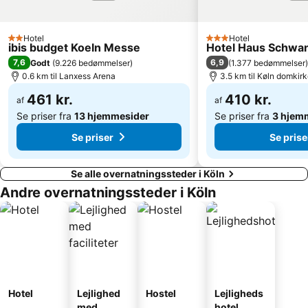
Märchenweihnachtsmarkt Rudolfplatz
Summerjam
World Conference Center Bonn
Star Trek Convention - FedCon
Hotel
Hotel
2 Stjerner
3 Stjerner
ibis budget Koeln Messe
Hotel Haus Schwan
Friedrichsberg
Boot
7,6
6,9
Godt
(
9.226 bedømmelser
)
(
1.377 bedømmelser
)
Walporzheim
0.6 km til Lanxess Arena
Rheindahlen-Land
3.5 km til Køln domkir
461 kr.
410 kr.
af
af
Se priser fra
13 hjemmesider
Se priser fra
3 hjem
Se priser
Se prise
Se alle overnatningssteder i Köln
Andre overnatningssteder i Köln
Hotel
Lejlighed
Hostel
Lejligheds
med
hotel