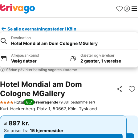
Favoritter
Log ind
Me
Se alle overnatningssteder i Köln
Destination
Hotel Mondial am Dom Cologne MGallery
Afrejse/ankomst
Gæster og værelser
Vælg datoer
2 gæster, 1 værelse
Sådan påvirker betaling søgeresultaterne
Hotel Mondial am Dom
Cologne MGallery
Del
Føj
Hotel
8,7
Fremragende
(
9.881 bedømmelser
)
4 Stjerner
Kurt-Hackenberg-Platz 1, 50667, Köln, Tyskland
897 kr.
897 kr.
af
af
Se priser fra
15 hjemmesider
Se priser fra
15 hjemmesider