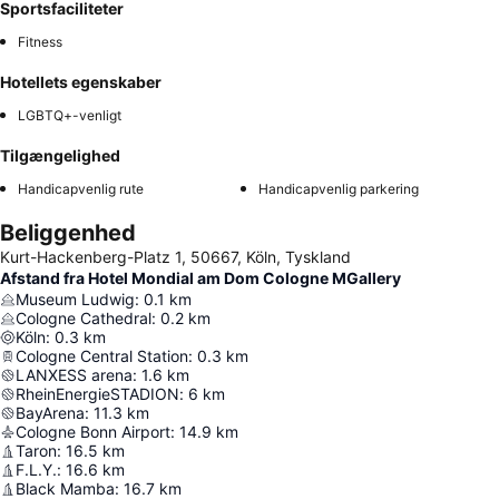
Sportsfaciliteter
Fitness
Hotellets egenskaber
LGBTQ+-venligt
Tilgængelighed
Handicapvenlig rute
Handicapvenlig parkering
Beliggenhed
Kurt-Hackenberg-Platz 1, 50667, Köln, Tyskland
Afstand fra Hotel Mondial am Dom Cologne MGallery
Museum Ludwig
:
0.1
km
Cologne Cathedral
:
0.2
km
Köln
:
0.3
km
Cologne Central Station
:
0.3
km
LANXESS arena
:
1.6
km
RheinEnergieSTADION
:
6
km
BayArena
:
11.3
km
Cologne Bonn Airport
:
14.9
km
Taron
:
16.5
km
F.L.Y.
:
16.6
km
Black Mamba
:
16.7
km