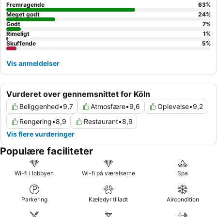
et mere roligt ophold bør gæster overveje at anmode om et
Fremragende
63
%
værelse, der vender ud mod den indre gårdhave.
Meget godt
24
%
Godt
7
%
Rimeligt
1
%
Skuffende
5
%
Vis anmeldelser
Vurderet over gennemsnittet for Köln
Beliggenhed
•
9,7
Atmosfære
•
9,6
Oplevelse
•
9,2
Rengøring
•
8,9
Restaurant
•
8,9
Vis flere vurderinger
Populære faciliteter
Wi-fi i lobbyen
Wi-fi på værelserne
Spa
Parkering
Kæledyr tilladt
Aircondition