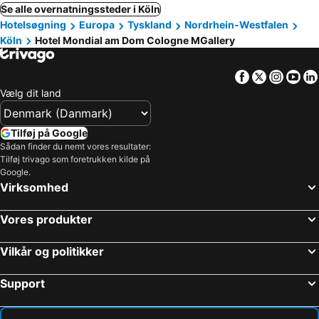
Se alle overnatningssteder i Köln
Hotelsøgning
Europa
Tyskland
Nordrhein-Westfalen
Köln
Hotel Mondial am Dom Cologne MGallery
Facebook
Twitter
Insta
Yo
Vælg dit land
Tilføj på Google
Sådan finder du nemt vores resultater:
Tilføj trivago som foretrukken kilde på
Google.
Virksomhed
Vores produkter
Vilkår og politikker
Support