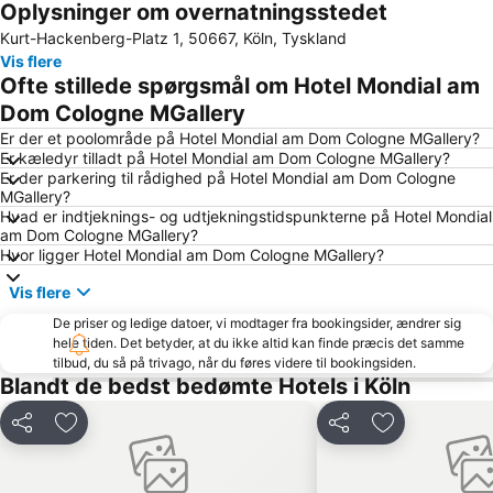
Oplysninger om overnatningsstedet
Düsseldorf Altstadt
Düsseldorf Hovedbanegård
Kurt-Hackenberg-Platz 1, 50667, Köln, Tyskland
Bonn-Zentrum
Phantasia forlystelsespark
Vis flere
Ahrweiler
Düsseldorf Stadtmitte
Ofte stillede spørgsmål om Hotel Mondial am
Claudius-Therme
Bahnhof Köln Messe - Deutz
Dom Cologne MGallery
BayArena
Küllenhahn
Er der et poolområde på Hotel Mondial am Dom Cologne MGallery?
Er kæledyr tilladt på Hotel Mondial am Dom Cologne MGallery?
Schloss Drachenburg
Imhoff-Schokoladenmuseum
Er der parkering til rådighed på Hotel Mondial am Dom Cologne
MGallery?
Deutz
ISS Dome
Hvad er indtjeknings- og udtjekningstidspunkterne på Hotel Mondial
Bahnhof Düsseldorf Flughafen
RheinEnergie Stadion
am Dom Cologne MGallery?
Hvor ligger Hotel Mondial am Dom Cologne MGallery?
Altes Rathaus Düsseldorf
Pempelfort
Vis flere
Köln Zoo
Müngersdorf
De priser og ledige datoer, vi modtager fra bookingsider, ændrer sig
Unterbilk
Altstadt-Süd
hele tiden. Det betyder, at du ikke altid kan finde præcis det samme
Køln svævebane
Südstadion
tilbud, du så på trivago, når du føres videre til bookingsiden.
Blandt de bedst bedømte Hotels i Köln
Porz
Holthausen
Bad Godesberg
Werden
Del
Føj til favoritter
Del
Føj til favorit
MediaPark
Ehrenfeld
Aqualand Waterpark
Landtag Nordrhein-Westfalen