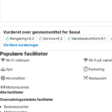
Vurderet over gennemsnittet for Seoul
Rengøring
•
9,2
Service
•
9,2
Værelseskomfort
•
9,1
Vis flere vurderinger
Populære faciliteter
Wi-fi i lobbyen
Wi-fi på være
Spa
Parkering
Aircondition
Restaurant
Motionscenter
Alle faciliteter
Overnatningsstedets faciliteter
Businesscenter
Motionscenter