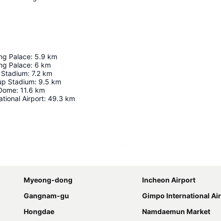
g Palace
:
5.9
km
g Palace
:
6
km
 Stadium
:
7.2
km
up Stadium
:
9.5
km
 Dome
:
11.6
km
tional Airport
:
49.3
km
Udvid kort
Myeong-dong
Incheon Airport
Gangnam-gu
Gimpo International Ai
Hongdae
Namdaemun Market