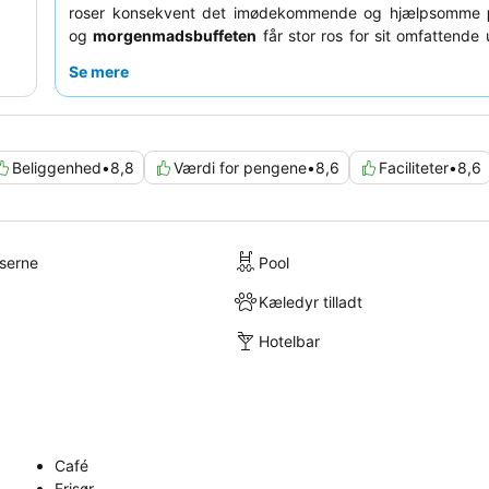
roser konsekvent det imødekommende og hjælpsomme
og
morgenmadsbuffeten
får stor ros for sit omfattende 
en forbedret oplevelse kan du overveje at besøge
tagl
Se mere
naturskønne udsigter og lækre cocktails.
Beliggenhed
•
8,8
Værdi for pengene
•
8,6
Faciliteter
•
8,6
lserne
Pool
Kæledyr tilladt
Hotelbar
Café
Frisør