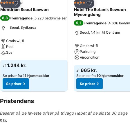
Føj til favoritter
Føj til favoritter
Hotel
Hotel
5 Stjerner
4 Stjerner
Del
Del
Mondrian Seoul Itaewon
Hotel The Botanik Sewoon
Myeongdong
8,8
Fremragende
(
5.223 bedømmelser
)
9,1
Fremragende
(
4.606 bedøm
Seoul, Sydkorea
Seoul, 1.4 km til Centrum
Gratis wi-fi
Gratis wi-fi
Pool
Parkering
Spa
Aircondition
Se priser
1.244 kr.
af
Se priser
665 kr.
af
Se priser fra
11 hjemmesider
Se priser fra
10 hjemmesider
Se priser
Se priser
Pristendens
Baseret på de laveste priser på trivago i løbet af de sidste 30 dage
0 kr.