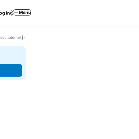
Menu
og ind
resultaterne