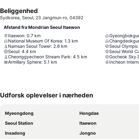
Beliggenhed
Sydkorea, Seoul, 23 Jangmun-ro, 04392
Afstand fra Mondrian Seoul Itaewon
Itaewon
:
0.7
km
Gyeongbokgun
National Museum Of Korea
:
1.3
km
Changdeokgun
Namsan Seoul Tower
:
2.6
km
Seoul Olympic
Seoul
:
4.4
km
Seoul World C
Cheonggyecheon Stream Park
:
4.5
km
Gocheok Sky
Armillary Sphere
:
5.1
km
Incheon Interna
Udforsk oplevelser i nærheden
Myeongdong
Hongdae
Seoul Station
Itaewon
Insadong
Jongno