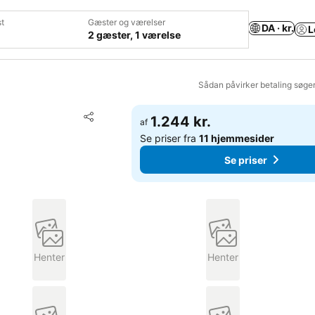
t
Gæster og værelser
DA · kr.
L
2 gæster, 1 værelse
Sådan påvirker betaling søge
Føj til favoritter
1.244 kr.
af
Del
Se priser fra
11 hjemmesider
Se priser
Henter
Henter