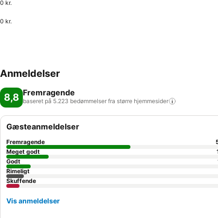
0 kr.
0 kr.
Anmeldelser
Fremragende
8,8
baseret på 5.223 bedømmelser fra større
hjemmesider
Gæsteanmeldelser
Fremragende
Meget godt
Godt
Rimeligt
Skuffende
Vis anmeldelser