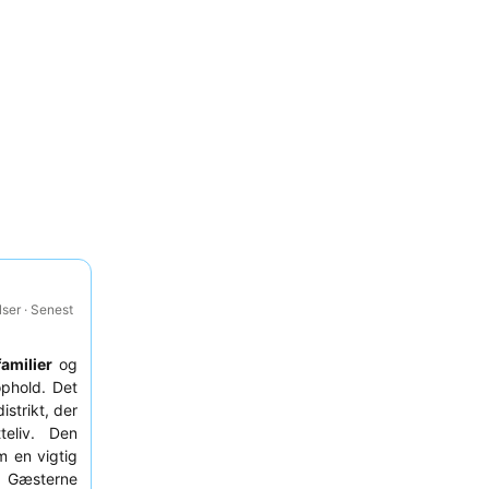
ser · Senest
familier
og
ophold. Det
istrikt, der
teliv. Den
m en vigtig
e. Gæsterne