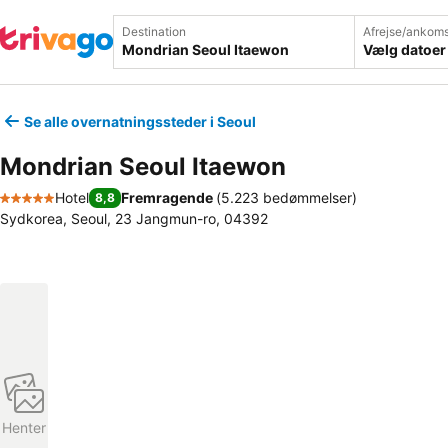
Destination
Afrejse/ankoms
Vælg datoer
Se alle overnatningssteder i Seoul
Mondrian Seoul Itaewon
Hotel
Fremragende
(
5.223 bedømmelser
)
8,8
5 Stjerner
Sydkorea, Seoul, 23 Jangmun-ro, 04392
Henter