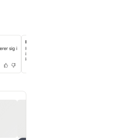
Fantastiske fitness- og wellnessfaciliteter
rer sig i
Hold din rutine ved lige med et stort, førsteklasses fitne
indendørs pool, sauna og spa-tjenester, herunder mass
kropsbehandlinger.