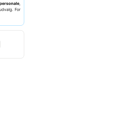
personale
,
udvalg. For
oungen
for