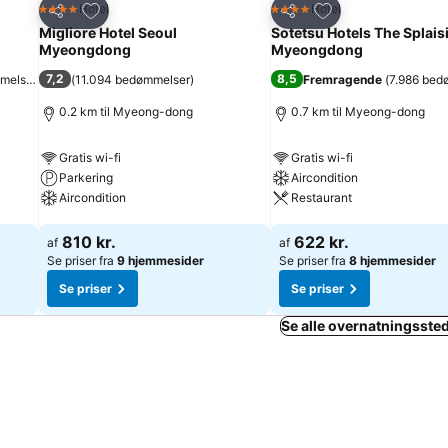
Føj til favoritter
Føj til favoritter
Hotel
Hotel
4 Stjerner
4 Stjerner
Del
Del
Migliore Hotel Seoul
Sotetsu Hotels The Splais
Myeongdong
Myeongdong
7,2
8,5
melser
)
(
11.094 bedømmelser
)
Fremragende
(
7.986 bed
0.2 km til Myeong-dong
0.7 km til Myeong-dong
Gratis wi-fi
Gratis wi-fi
Parkering
Aircondition
Aircondition
Restaurant
Se priser
Se priser
810 kr.
622 kr.
af
af
Se priser fra
9 hjemmesider
Se priser fra
8 hjemmesider
Se priser
Se priser
Se alle overnatningssted