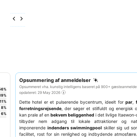
Opsummering af anmeldelser
Opsummeret vha. kunstig intelligens baseret på 900+ gæsteanmeldel
56
%
opdateret: 29 May 2026
19
%
11
%
Dette hotel er et pulserende bycentrum, ideelt for
par
,
8
%
forretningsrejsende
, der søger et stilfuldt og energisk 
6
%
kan prale af en
bekvem beliggenhed
i det livlige Itaewon-d
tilbyder nem adgang til lokale attraktioner og nat
imponerende
indendørs swimmingpool
skiller sig ud so
facilitet, rost for sin renlighed og indbydende atmosfær