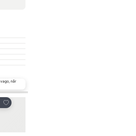
ivago, når
Føj til favoritter
Føj til favoritte
Del