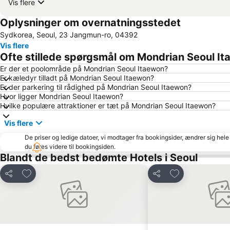
Vis flere
Oplysninger om overnatningsstedet
Sydkorea, Seoul, 23 Jangmun-ro, 04392
Vis flere
Ofte stillede spørgsmål om Mondrian Seoul I
Er der et poolområde på Mondrian Seoul Itaewon?
Er kæledyr tilladt på Mondrian Seoul Itaewon?
Er der parkering til rådighed på Mondrian Seoul Itaewon?
Hvor ligger Mondrian Seoul Itaewon?
Hvilke populære attraktioner er tæt på Mondrian Seoul Itaewon?
Vis flere
De priser og ledige datoer, vi modtager fra bookingsider, ændrer sig hele 
du føres videre til bookingsiden.
Blandt de bedst bedømte Hotels i Seoul
Føj til favoritter
Føj til favoritter
Del
Del