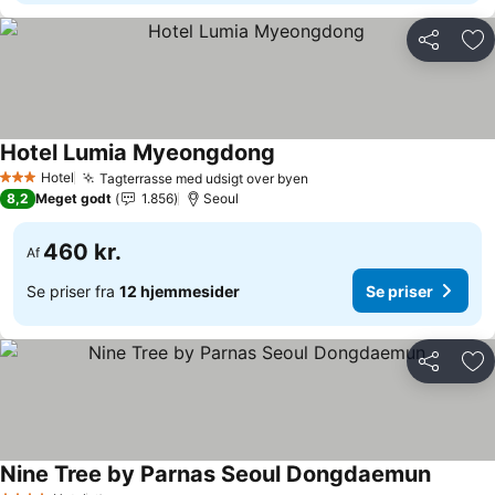
Del
Føj
Hotel Lumia Myeongdong
Se priser
Hotel
Tagterrasse med udsigt over byen
Se priser
3 Stjerner
8,2
Meget godt
1.856
Seoul
460 kr.
Af
Se priser fra
12 hjemmesider
Se priser
Del
Føj
Nine Tree by Parnas Seoul Dongdaemun
Se pris