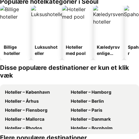
Populære hotelkategorier i Seoul
Billige
Luksushot
Hoteller
Kæledyrsv
Spah
hoteller
eller
med pool
enlige
r
hoteller
Disse populære destinationer er kun et klik
væk
Hoteller – København
Hoteller – Hamborg
Hoteller – Århus
Hoteller – Berlin
Hoteller – Flensborg
Hoteller – Paris
Hoteller – Mallorca
Hoteller – Danmark
Hoteller – Rhodos
Hoteller – Bornholm
Flere populære destinationer
Hoteller – Kreta
Hoteller – Gardasøen