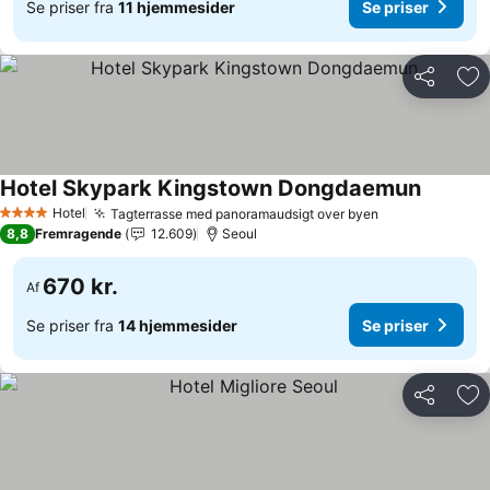
Se priser fra
11 hjemmesider
Se priser
Del
Føj
Hotel Skypark Kingstown Dongdaemun
Se prise
Hotel
Tagterrasse med panoramaudsigt over byen
Se priser
4 Stjerner
8,8
Fremragende
12.609
Seoul
670 kr.
Af
Se priser fra
14 hjemmesider
Se priser
Del
Føj