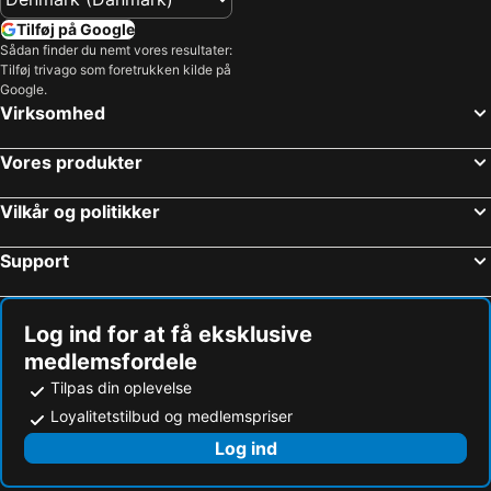
Hoteller – Slesvig-Holsten
Hoteller – Sverige
Tilføj på Google
Hoteller – Nordtyskland
Hoteller – Skåne län
Sådan finder du nemt vores resultater:
Tilføj trivago som foretrukken kilde på
Hoteller – Phuket
Hoteller – Østrig
Google.
Hoteller – Gran Canaria
Hoteller – Spanien
Virksomhed
Hoteller – Comosøen
Hoteller – Tyrkiet
Vores produkter
Vilkår og politikker
Support
Log ind for at få eksklusive
medlemsfordele
Tilpas din oplevelse
Loyalitetstilbud og medlemspriser
Log ind