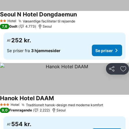
Seoul N Hotel Dongdaemun
Se priser
Hotel
Væsentlige faciliteter til rejsende
Se priser
2 Stjerner
7,6
Godt
4.773
Seoul
252 kr.
Af
Se priser fra
3 hjemmesider
Se priser
Del
Føj
Hanok Hotel DAAM
Se priser
Hotel
Traditionelt hanok-design med moderne komfort
Se priser
3 Stjerner
9,0
Fremragende
2.222
Seoul
554 kr.
Af