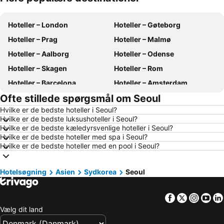
Hoteller – London
Hoteller – Gøteborg
Hoteller – Prag
Hoteller – Malmø
Hoteller – Aalborg
Hoteller – Odense
Hoteller – Skagen
Hoteller – Rom
Hoteller – Barcelona
Hoteller – Amsterdam
Ofte stillede spørgsmål om Seoul
Hoteller – Alanya
Hoteller – Lübeck
Hvilke er de bedste hoteller i Seoul?
Hoteller – Stockholm
Hoteller – Budapest
Hvilke er de bedste luksushoteller i Seoul?
Hoteller – Kiel
Hoteller – Málaga
Hvilke er de bedste kæledyrsvenlige hoteller i Seoul?
Hvilke er de bedste hoteller med spa i Seoul?
Hoteller – Sønderborg
Hoteller – Gdańsk
Hvilke er de bedste hoteller med en pool i Seoul?
Hoteller – Silkeborg
Hoteller – Antalya
Hoteller – Tyskland
Hoteller – Region Nordjylland
Hotelsøgning
Asien
Sydkorea
Seoul
Hoteller – Fyn
Hoteller – Grækenland
Facebook
Twitter
Insta
Yo
Hoteller – Sønderjylland
Hoteller – Region Sjælland
Vælg dit land
Hoteller – Harzen
Hoteller – Italien