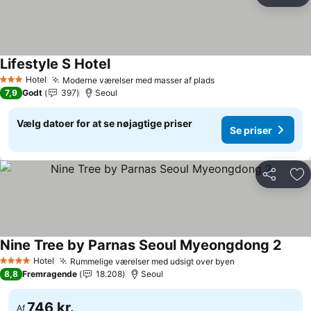
Føj
Lifestyle S Hotel
Se priser
Hotel
Moderne værelser med masser af plads
Se priser
3 Stjerner
7,9
Godt
397
Seoul
Vælg datoer for at se nøjagtige priser
Se priser
Del
Føj
Nine Tree by Parnas Seoul Myeongdong 2
Se pr
Hotel
Rummelige værelser med udsigt over byen
Se priser
4 Stjerner
8,8
Fremragende
18.208
Seoul
746 kr.
Af