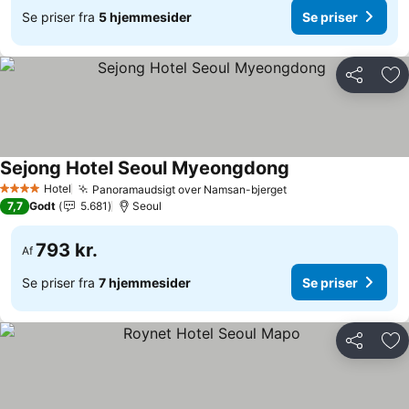
Se priser fra
5 hjemmesider
Se priser
Del
Føj
Sejong Hotel Seoul Myeongdong
Se priser
Hotel
Panoramaudsigt over Namsan-bjerget
Se priser
4 Stjerner
7,7
Godt
5.681
Seoul
793 kr.
Af
Se priser fra
7 hjemmesider
Se priser
Del
Føj