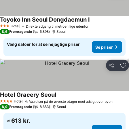
Toyoko Inn Seoul Dongdaemun I
Se priser
Hotel
Direkte adgang til metroen lige udenfor
Se priser
3 Stjerner
8,6
Fremragende
5.898
Seoul
Vælg datoer for at se nøjagtige priser
Se priser
Del
Føj
Hotel Gracery Seoul
Se priser
Hotel
Værelser på de øverste etager med udsigt over byen
Se pris
4 Stjerner
8,9
Fremragende
8.683
Seoul
613 kr.
Af