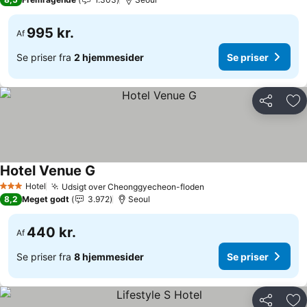
995 kr.
Af
Se priser fra
2 hjemmesider
Se priser
Del
Føj
Hotel Venue G
Se priser
Hotel
Udsigt over Cheonggyecheon-floden
Se priser
3 Stjerner
8,2
Meget godt
3.972
Seoul
440 kr.
Af
Se priser fra
8 hjemmesider
Se priser
Del