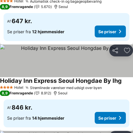
Hotel
Automatisk check-in og bagageopbevaring
Se priser
4 Stjerner
8,9
Fremragende
5.670
Seoul
647 kr.
Af
Se priser fra
12 hjemmesider
Se priser
Del
Føj
Holiday Inn Express Seoul Hongdae By Ihg
Se pr
Hotel
Strømlinede værelser med udsigt over byen
Se priser
4 Stjerner
8,9
Fremragende
8.912
Seoul
846 kr.
Af
Se priser fra
14 hjemmesider
Se priser