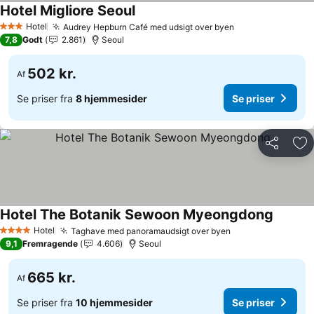
Hotel Migliore Seoul
Se priser
Hotel
Audrey Hepburn Café med udsigt over byen
Se priser
3 Stjerner
7,8
Godt
2.861
Seoul
502 kr.
Af
Se priser fra
8 hjemmesider
Se priser
Del
Føj
Hotel The Botanik Sewoon Myeongdong
Se pris
Hotel
Taghave med panoramaudsigt over byen
Se priser
4 Stjerner
9,1
Fremragende
4.606
Seoul
665 kr.
Af
Se priser fra
10 hjemmesider
Se priser