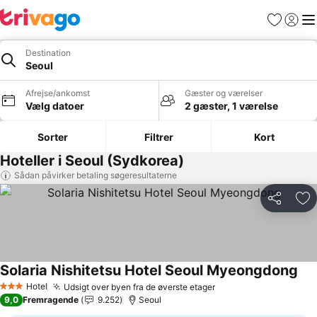
Favoritter
Log ind
Me
Destination
Seoul
Afrejse/ankomst
Gæster og værelser
Vælg datoer
2 gæster, 1 værelse
Sorter
Filtrer
Kort
Hoteller i Seoul (Sydkorea)
Sådan påvirker betaling søgeresultaterne
Del
Føj
Solaria Nishitetsu Hotel Seoul Myeongdong
Se 
Hotel
Udsigt over byen fra de øverste etager
Se priser
3 Stjerner
9,0
Fremragende
9.252
Seoul