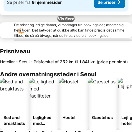
Se priser fra
9 hjemmesider
Se priser
Vis flere
De priser og ledige datoer, vi modtager fra bookingsider, ændrer sig
hele tiden. Det betyder, at du ikke altid kan finde præcis det samme
tilbud, du så på trivago, når du føres videre til bookingsiden.
Prisniveau
Hoteller - Seoul -
Prisforskel
af
‎252 kr.
til
‎1.841 kr.
(price per night)
Andre overnatningssteder i Seoul
Bed and
Lejlighed
Hostel
Gæstehus
Lejli
breakfasts
med
hotel
faciliteter