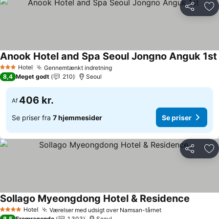
Del
Føj
Anook Hotel and Spa Seoul Jongno Anguk 1st
Hotel
Gennemtænkt indretning
Se priser
3 Stjerner
8,4
Meget godt
210
Seoul
406 kr.
Af
Se priser fra
7 hjemmesider
Se priser
Del
Føj
Sollago Myeongdong Hotel & Residence
Se prise
Hotel
Værelser med udsigt over Namsan-tårnet
Se priser
4 Stjerner
8,5
Fremragende
1.303
Seoul