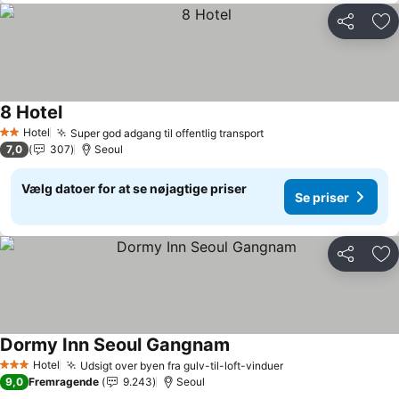
Del
Føj
8 Hotel
Se priser
Hotel
Super god adgang til offentlig transport
Se priser
2 Stjerner
7,0
307
Seoul
Vælg datoer for at se nøjagtige priser
Se priser
Del
Føj
Dormy Inn Seoul Gangnam
Se priser
Hotel
Udsigt over byen fra gulv-til-loft-vinduer
Se priser
3 Stjerner
9,0
Fremragende
9.243
Seoul