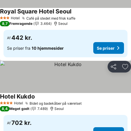
Royal Square Hotel Seoul
Se priser
Hotel
Café på stedet med frisk kaffe
Se priser
3 Stjerner
8,7
Fremragende
3.464
Seoul
442 kr.
Af
Se priser fra
10 hjemmesider
Se priser
Del
Føj
Hotel Kukdo
Se priser
Hotel
Bidet og badekåber på værelset
Se priser
4 Stjerner
8,4
Meget godt
7.489
Seoul
702 kr.
Af