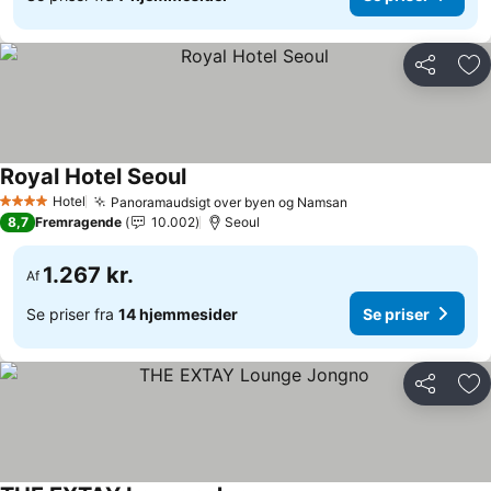
Del
Føj
Royal Hotel Seoul
Se priser
Hotel
Panoramaudsigt over byen og Namsan
Se priser
4 Stjerner
8,7
Fremragende
10.002
Seoul
1.267 kr.
Af
Se priser fra
14 hjemmesider
Se priser
Del
Føj