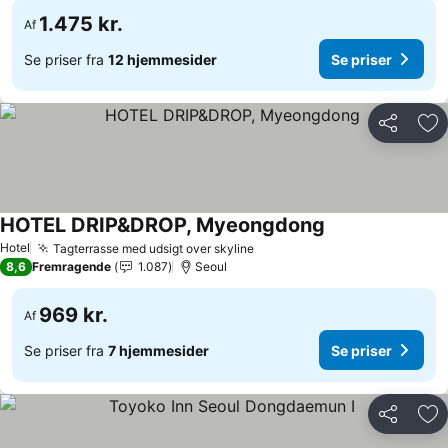
1.475 kr.
Af
Se priser fra
12 hjemmesider
Se priser
Del
Føj
HOTEL DRIP&DROP, Myeongdong
Se priser
Hotel
Tagterrasse med udsigt over skyline
Se priser
8,6
Fremragende
1.087
Seoul
969 kr.
Af
Se priser fra
7 hjemmesider
Se priser
Del
Føj