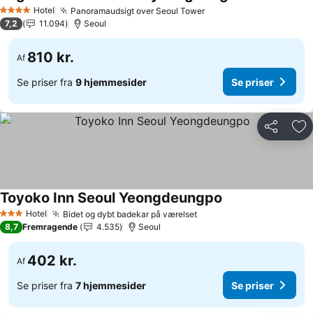
Se priser
Hotel
Panoramaudsigt over Seoul Tower
Se priser
4 Stjerner
7,2
11.094
Seoul
810 kr.
Af
Se priser fra
9 hjemmesider
Se priser
Del
Føj
Toyoko Inn Seoul Yeongdeungpo
Se priser
Hotel
Bidet og dybt badekar på værelset
Se priser
3 Stjerner
8,7
Fremragende
4.535
Seoul
402 kr.
Af
Se priser fra
7 hjemmesider
Se priser