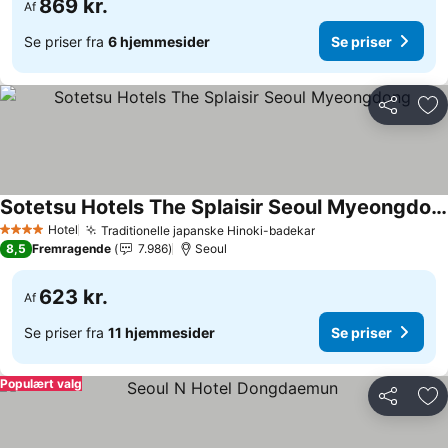
869 kr.
Af
Se priser fra
6 hjemmesider
Se priser
Del
Føj
Sotetsu Hotels The Splaisir Seoul Myeongdong
Se priser
Hotel
Traditionelle japanske Hinoki-badekar
Se priser
4 Stjerner
8,5
Fremragende
7.986
Seoul
623 kr.
Af
Se priser fra
11 hjemmesider
Se priser
Populært valg
Del
Føj