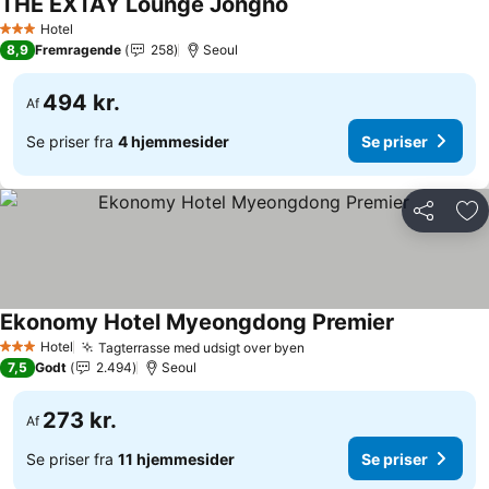
THE EXTAY Lounge Jongno
Se priser
Hotel
3 Stjerner
8,9
Fremragende
258
Seoul
494 kr.
Af
Se priser fra
4 hjemmesider
Se priser
Del
Føj
Ekonomy Hotel Myeongdong Premier
Se priser
Hotel
Tagterrasse med udsigt over byen
Se priser
3 Stjerner
7,5
Godt
2.494
Seoul
273 kr.
Af
Se priser fra
11 hjemmesider
Se priser