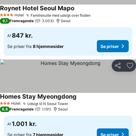
Roynet Hotel Seoul Mapo
Se priser
Hotel
Familiesuite med udsigt over floden
Se priser
4 Stjerner
9,1
Fremragende
3.003
Seoul
847 kr.
Af
Se priser fra
8 hjemmesider
Se priser
Del
Føj
Homes Stay Myeongdong
Se priser
Hotel
Udsigt til N Seoul Tower
Se priser
3 Stjerner
8,6
Fremragende
1.191
Seoul
1.001 kr.
Af
Se priser fra
7 hjemmesider
Se priser