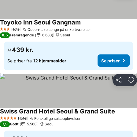
Toyoko Inn Seoul Gangnam
Se priser
Hotel
Queen-size senge på enkeltværelser
Se priser
3 Stjerner
8,5
Fremragende
6.683
Seoul
439 kr.
Af
Se priser fra
12 hjemmesider
Se priser
Del
Føj
Swiss Grand Hotel Seoul & Grand Suite
Se priser
Hotel
Forskellige spiseoplevelser
Se priser
5 Stjerner
7,9
Godt
5.568
Seoul