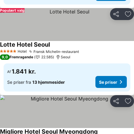
Populært valg
Del
Føj
Lotte Hotel Seoul
Se priser
Hotel
Fransk Michelin-restaurant
Se priser
5 Stjerner
9,0
Fremragende
22.585
Seoul
1.841 kr.
Af
Se priser fra
13 hjemmesider
Se priser
Del
Føj
Migliore Hotel Seoul Myeongdong