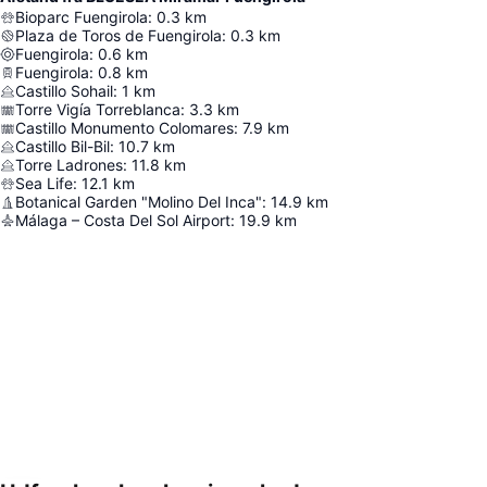
Bioparc Fuengirola
:
0.3
km
Plaza de Toros de Fuengirola
:
0.3
km
Fuengirola
:
0.6
km
Fuengirola
:
0.8
km
Castillo Sohail
:
1
km
Torre Vigía Torreblanca
:
3.3
km
Castillo Monumento Colomares
:
7.9
km
Castillo Bil-Bil
:
10.7
km
Torre Ladrones
:
11.8
km
Sea Life
:
12.1
km
Botanical Garden "Molino Del Inca"
:
14.9
km
Málaga – Costa Del Sol Airport
:
19.9
km