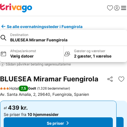
Favoritter
Log ind
Me
Se alle overnatningssteder i Fuengirola
Destination
BLUESEA Miramar Fuengirola
Afrejse/ankomst
Gæster og værelser
Vælg datoer
2 gæster, 1 værelse
Sådan påvirker betaling søgeresultaterne
BLUESEA Miramar Fuengirola
Del
Føj
Hotel
7,5
Godt
(
1.326 bedømmelser
)
3 Stjerner
Av. Santa Amalia, 2, 29640, Fuengirola, Spanien
439 kr.
439 kr.
af
af
Se priser fra
10 hjemmesider
Se priser fra
10 hjemmesider
Se priser
Se priser