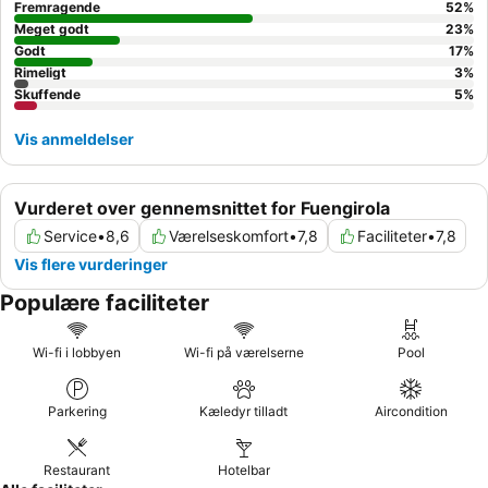
der vender væk fra gaden.
Fremragende
52
%
Meget godt
23
%
Godt
17
%
Rimeligt
3
%
Skuffende
5
%
Vis anmeldelser
Vurderet over gennemsnittet for Fuengirola
Service
•
8,6
Værelseskomfort
•
7,8
Faciliteter
•
7,8
Vis flere vurderinger
Populære faciliteter
Wi-fi i lobbyen
Wi-fi på værelserne
Pool
Parkering
Kæledyr tilladt
Aircondition
Restaurant
Hotelbar