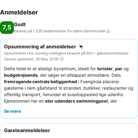
Anmeldelser
Godt
7,5
baseret på 1.326 bedømmelser fra større
hjemmesider
Opsummering af anmeldelser
Opsummeret vha. kunstig intelligens baseret på 600+ gæsteanmeldelser ·
Senest opdateret: 29 May 2026
Dette hotel er et alsidigt bycentrum, ideelt for
turister
,
par
og
budgetrejsende
, der søger en afslappet atmosfære. Dets
fremragende centrale beliggenhed
i Fuengirola placerer
gæsterne i nem gåafstand til stranden, butikker, restauranter og
offentlig transport, herunder et busstoppested lige udenfor.
Ejendommen har en
stor udendørs swimmingpool
, der
fungerer som et centralt knudepunkt for afslapning. Gæsterne
Se mere
roser konsekvent det
usædvanligt venlige og hjælpsomme
personale
og den varierede morgenmadsbuffet, hvor poolbaren
tilbyder mad og cocktails af god kvalitet til rimelige priser. For et
Gæsteanmeldelser
mere roligt ophold kan du overveje at anmode om et værelse,