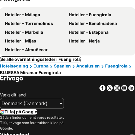
Hoteller – Málaga
Hoteller – Fuengirola
Hoteller – Torremolinos
Hoteller – Benalmadena
Hoteller – Marbella
Hoteller – Estepona
Hoteller – Mijas
Hoteller – Nerja
Hoteller – Almuñécar
Se alle overnatningssteder i Fuengirola
Hotelsøgning
Europa
Spanien
Andalusien
Fuengirola
BLUESEA Miramar Fuengirola
Facebook
Twitter
Insta
Yo
Vælg dit land
Tilføj på Google
Sådan finder du nemt vores resultater:
Tilføj trivago som foretrukken kilde på
Google.
Virksomhed