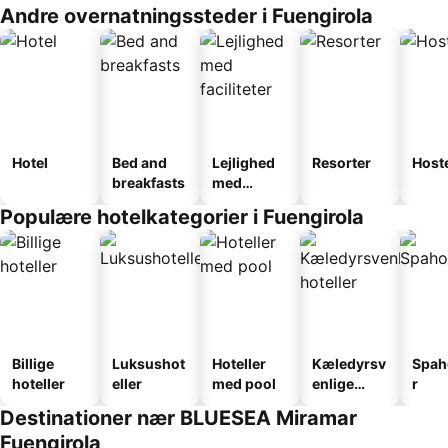
Andre overnatningssteder i Fuengirola
Hotel
Bed and
Lejlighed
Resorter
Host
breakfasts
med
faciliteter
Populære hotelkategorier i Fuengirola
Billige
Luksushot
Hoteller
Kæledyrsv
Spah
hoteller
eller
med pool
enlige
r
hoteller
Destinationer nær BLUESEA Miramar
Fuengirola