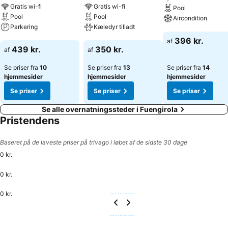
kosmetikprodukter og diverse typer håndklæderpå
Gratis wi-fi
Gratis wi-fi
Pool
badeværelserne. Sport/underholdning: Der er mulighed for
Pool
Pool
Aircondition
forfriskende badestunder i det udendørs poolområde. Endvidere vil
Parkering
Kæledyr tilladt
liggestolene i parasollernes skygge sikre gæsterne fred og ro. I
Se priser
396 kr.
af
baren ved swimmingpoolen kan der bestilles kolde drikke.
Se priser
Se priser
439 kr.
350 kr.
af
af
Forplejning: Der kan foretages reservationer med overnatning inkl.
morgenmad. En righoldig morgenbuffet giver gæsterne en god start
Se priser fra
10
Se priser fra
13
Se priser fra
14
på dagen. Kreditkort: Der accepteres på overnatningsstedet
hjemmesider
hjemmesider
hjemmesider
følgende kreditkort: Visa og MasterCard.
Se priser
Se priser
Se priser
Se alle overnatningssteder i Fuengirola
Pristendens
Baseret på de laveste priser på trivago i løbet af de sidste 30 dage
0 kr.
0 kr.
0 kr.