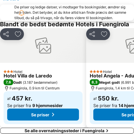
Vialia Estación María Zambrano
Cala del Moral
De priser og ledige datoer, vi modtager fra bookingsider, ændrer sig
hele tiden. Det betyder, at du ikke altid kan finde præcis det samme
Benajarafe
Convention & Exhibition Centre of Marbella
tilbud, du så på trivago, når du føres videre til bookingsiden.
Bailén-Miraflores
Arroyo de la Miel
Blandt de bedst bedømte Hotels i Fuengirola
Puerto Cabopino
Paseo Maritimo La Carihuela
Del
Føj til favoritter
Del
Føj til favorit
Plaza de la Merced
Pedregalejo
Lauro Golf
El Palo
San Pedro Alcántara
Barrio Arroyo de la Miel
Guadalmar
Puerto Deportivo de Benalmádena
Hotel
Hotel
3 Stjerner
4 Stjerner
San Julián - Campo de Golf
El Palo
Hotel Villa de Laredo
Hotel Angela - A
7,6
8,3
Godt
(
3.187 bedømmelser
)
Meget godt
(
6.991 
Torremuelle
Calanova Golf Club
Fuengirola, 0.9 km til Centrum
Fuengirola, 1.4 km til 
Sea Life Benalmadena
Funny Beach
457 kr.
550 kr.
af
af
Se priser fra
9 hjemmesider
Se priser fra
14 hje
Se priser
Se pri
Se alle overnatningssteder i Fuengirola