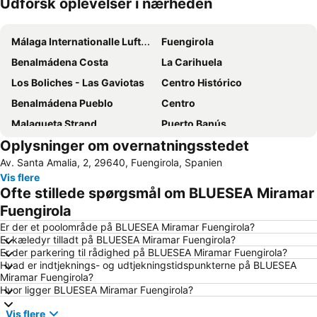
Udforsk oplevelser i nærheden
Udvid kort
Málaga Internationalle Lufthavn
Fuengirola
Benalmádena Costa
La Carihuela
Los Boliches - Las Gaviotas
Centro Histórico
Benalmádena Pueblo
Centro
Malagueta Strand
Puerto Banús
Oplysninger om overnatningsstedet
Torreblanca
Marina de Puerto Banus
Av. Santa Amalia, 2, 29640, Fuengirola, Spanien
Torrequebrada
Nueva Andalucía
Vis flere
La Malagueta
La Fonda
Ofte stillede spørgsmål om BLUESEA Miramar
Centro Comercial Málaga Plaza
Carvajal
Fuengirola
Marbella Golf & Country Club
El Pinillo
Er der et poolområde på BLUESEA Miramar Fuengirola?
Er kæledyr tilladt på BLUESEA Miramar Fuengirola?
La Cala Resort
Malaga Busstation
Er der parkering til rådighed på BLUESEA Miramar Fuengirola?
Hvad er indtjeknings- og udtjekningstidspunkterne på BLUESEA
Arena of La Malagueta
De Calahonda
Miramar Fuengirola?
Arroyo de la Miel Train Station
Alcazaba
Hvor ligger BLUESEA Miramar Fuengirola?
Pedregalejo
El Caminito del Rey
Vis flere