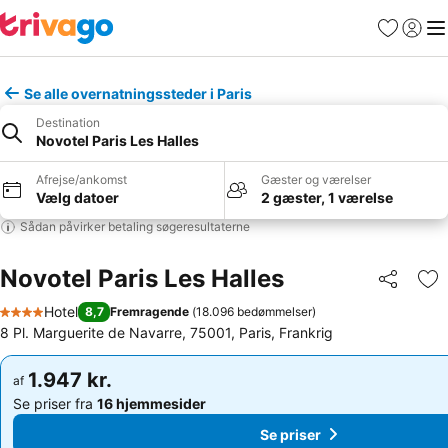
Favoritter
Log ind
Me
Se alle overnatningssteder i Paris
Destination
Novotel Paris Les Halles
Afrejse/ankomst
Gæster og værelser
Vælg datoer
2 gæster, 1 værelse
Sådan påvirker betaling søgeresultaterne
Novotel Paris Les Halles
Del
Føj
Hotel
8,7
Fremragende
(
18.096 bedømmelser
)
4 Stjerner
8 Pl. Marguerite de Navarre, 75001, Paris, Frankrig
1.947 kr.
1.947 kr.
af
af
Se priser fra
16 hjemmesider
Se priser fra
16 hjemmesider
Se priser
Se priser