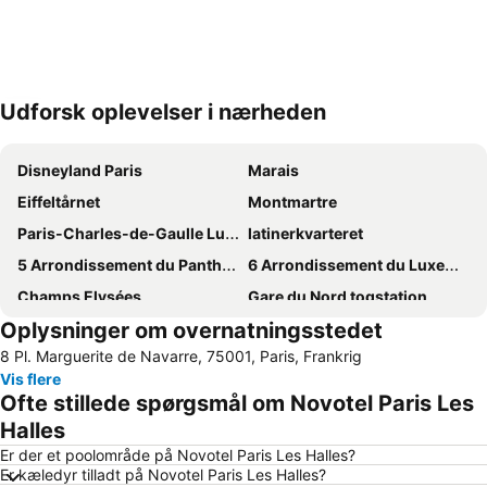
Udforsk oplevelser i nærheden
Udvid kort
Disneyland Paris
Marais
Eiffeltårnet
Montmartre
Paris-Charles-de-Gaulle Lufthavn
latinerkvarteret
5 Arrondissement du Panthéon
6 Arrondissement du Luxembourg
Champs Elysées
Gare du Nord togstation
Oplysninger om overnatningsstedet
1 Arrondissement du Louvre
3 Arrondissement du Temple
8 Pl. Marguerite de Navarre, 75001, Paris, Frankrig
4 Arrondissement de l'Hôtel de Ville
18 Arrondissement de la Butte-Montmartre
Vis flere
9 Arrondissement de l'Opéra
Canal Saint Martin
Ofte stillede spørgsmål om Novotel Paris Les
Stade de France stadion
Orly lufthavn(ORY)
Halles
Gare de Lyon togstation
11 Arrondissement de Popincourt
Er der et poolområde på Novotel Paris Les Halles?
Er kæledyr tilladt på Novotel Paris Les Halles?
Montparnasse
8 Arrondissement de l'Élysée