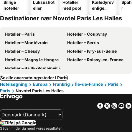
Billige
Luksushot
Hoteller
Kæledyrsv
Spah
hoteller
eller
med pool
enlige
r
hoteller
Destinationer nær Novotel Paris Les Halles
Hoteller – Paris
Hoteller – Coupvray
Hoteller – Montévrain
Hoteller – Serris
Hoteller – Chessy
Hoteller – Ivry-sur-Seine
Hoteller – Magny le Hongre
Hoteller – Roissy-en-France
Hoteller – Bailly-Romainvilliers
Se alle overnatningssteder i Paris
Hotelsøgning
Europa
Frankrig
Île-de-France
Paris
Paris
Novotel Paris Les Halles
Facebook
Twitter
Insta
Yo
Tilføj på Google
Sådan finder du nemt vores resultater: