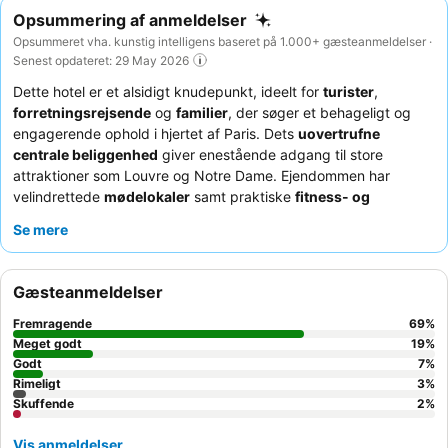
Opsummering af anmeldelser
Opsummeret vha. kunstig intelligens baseret på 1.000+ gæsteanmeldelser ·
Senest opdateret: 29 May 2026
Dette hotel er et alsidigt knudepunkt, ideelt for
turister
,
forretningsrejsende
og
familier
, der søger et behageligt og
engagerende ophold i hjertet af Paris. Dets
uovertrufne
centrale beliggenhed
giver enestående adgang til store
attraktioner som Louvre og Notre Dame. Ejendommen har
velindrettede
mødelokaler
samt praktiske
fitness- og
poolfaciliteter
, der imødekommer både arbejde og fritid.
Se mere
Gæsterne roser konsekvent
hotelpersonalets
varme og
professionalisme, og
morgenmadsbuffeten
er et højdepunkt
med sit omfattende udvalg, herunder frisklavede omeletter og
Gæsteanmeldelser
frisk juice. For et unikt præg kan du nyde den gratis
is og
popcorn
, der er tilgængelig i lobbyen.
Fremragende
69
%
Meget godt
19
%
Godt
7
%
Rimeligt
3
%
Skuffende
2
%
Vis anmeldelser