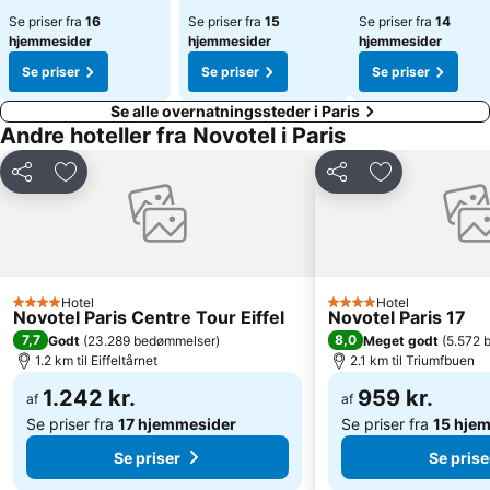
Se priser fra
16
Se priser fra
15
Se priser fra
14
hjemmesider
hjemmesider
hjemmesider
Se priser
Se priser
Se priser
Se alle overnatningssteder i Paris
Andre hoteller fra Novotel i Paris
Del
Føj til favoritter
Del
Føj til favorit
Hotel
Hotel
4 Stjerner
4 Stjerner
Novotel Paris Centre Tour Eiffel
Novotel Paris 17
7,7
8,0
Godt
(
23.289 bedømmelser
)
Meget godt
(
5.572 
1.2 km til Eiffeltårnet
2.1 km til Triumfbuen
1.242 kr.
959 kr.
af
af
Se priser fra
17 hjemmesider
Se priser fra
15 hje
Se priser
Se prise