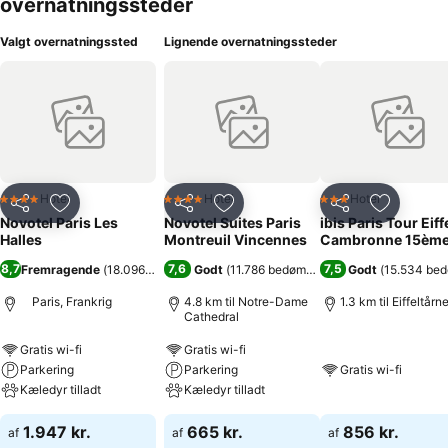
overnatningssteder
Valgt overnatningssted
Lignende overnatningssteder
Hotel
Hotel
Hotel
4 Stjerner
4 Stjerner
3 Stjerner
Del
Føj til favoritter
Del
Føj til favoritter
Del
Føj til fa
Novotel Paris Les
Novotel Suites Paris
ibis Paris Tour Eiff
Halles
Montreuil Vincennes
Cambronne 15èm
8,7
7,6
7,5
Fremragende
(
18.096 bedømmelser
Godt
)
(
11.786 bedømmelser
)
Godt
(
15.534 be
Paris, Frankrig
4.8 km til Notre-Dame
1.3 km til Eiffeltårn
Cathedral
Gratis wi-fi
Gratis wi-fi
Parkering
Parkering
Gratis wi-fi
Kæledyr tilladt
Kæledyr tilladt
1.947 kr.
665 kr.
856 kr.
af
af
af