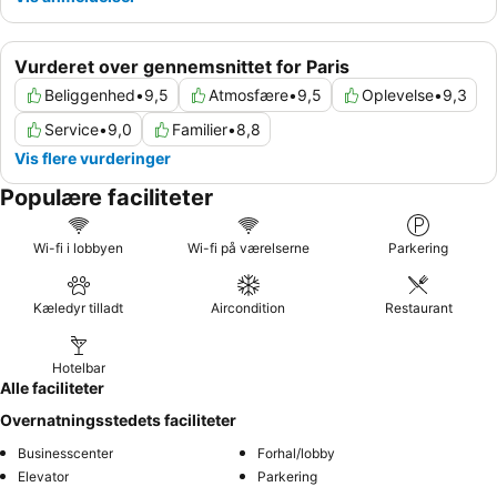
Vurderet over gennemsnittet for Paris
Beliggenhed
•
9,5
Atmosfære
•
9,5
Oplevelse
•
9,3
Service
•
9,0
Familier
•
8,8
Vis flere vurderinger
Populære faciliteter
Wi-fi i lobbyen
Wi-fi på værelserne
Parkering
Kæledyr tilladt
Aircondition
Restaurant
Hotelbar
Alle faciliteter
Overnatningsstedets faciliteter
Businesscenter
Forhal/lobby
Elevator
Parkering