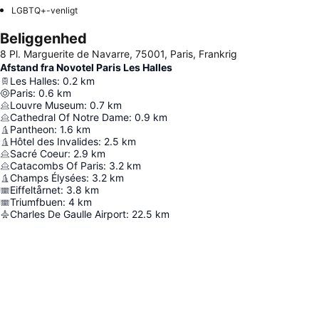
LGBTQ+-venligt
Beliggenhed
8 Pl. Marguerite de Navarre, 75001, Paris, Frankrig
Afstand fra Novotel Paris Les Halles
Les Halles
:
0.2
km
Paris
:
0.6
km
Louvre Museum
:
0.7
km
Cathedral Of Notre Dame
:
0.9
km
Pantheon
:
1.6
km
Hôtel des Invalides
:
2.5
km
Sacré Coeur
:
2.9
km
Catacombs Of Paris
:
3.2
km
Champs Élysées
:
3.2
km
Eiffeltårnet
:
3.8
km
Triumfbuen
:
4
km
Charles De Gaulle Airport
:
22.5
km