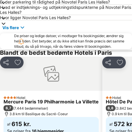
Er der parkering til rådighed på Novotel Paris Les Halles?
Hvad er indtjeknings- og udtjekningstidspunkterne på Novotel Paris
Notre-Dame Cathedral
Triumfbuen
Les Halles?
7 Arrondissement du Palais Bourbon
10 Arrondissement de l'Entrepôt
Hvor ligger Novotel Paris Les Halles?
2 Arrondissement de la Bourse
Louvre
Vis flere
Notre-Dame
La Bastille
De priser og ledige datoer, vi modtager fra bookingsider, ændrer sig
hele tiden. Det betyder, at du ikke altid kan finde præcis det samme
Gare du Nord Metro Station
Gare de l'Est togstation
tilbud, du så på trivago, når du føres videre til bookingsiden.
16 Arrondissement de Passy
17 Arrondissement des Batignolles-Monceaux
Blandt de bedst bedømte Hotels i Paris
15 Arrondissement de Vaugirard
Basilique du Sacré-Coeur
Del
Føj til favoritter
Del
Føj ti
St-Germain-des-Prés
Les Halles
Pigalle
Paris Expo Porte de Versailles
La Défense
Roland-Garros stadion
Palais Garnier Opera National de Paris
Asterix Park
Hotel
Hotel
4 Stjerner
2 Stjerner
Mercure Paris 19 Philharmonie La Villette
Hôtel De P
Walt Disney Studios
Disney Village
6,7
6,8
(
7.444 bedømmelser
)
(
3.842 be
Moulin Rouge
19 Arrondissement des Buttes-Chaumont
3.8 km til Basilique du Sacré-Coeur
0.9 km til B
La Sorbonne
14 Arrondissement de l'Observatoire
615 kr.
572 kr
af
af
Se priser fra
16 hjemmesider
Se priser f