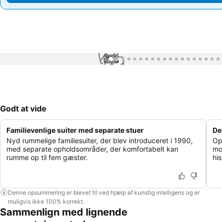
1 / 99
Godt at vide
Familievenlige suiter med separate stuer
De
Nyd rummelige familiesuiter, der blev introduceret i 1990,
Op
med separate opholdsområder, der komfortabelt kan
mo
rumme op til fem gæster.
hi
Denne opsummering er blevet til ved hjælp af kunstig intelligens og er
muligvis ikke 100% korrekt.
Sammenlign med lignende