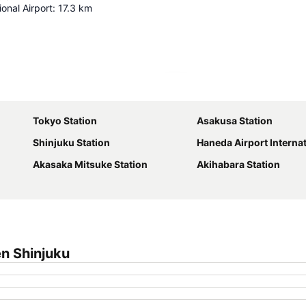
ional Airport
:
17.3
km
Udvid kort
Tokyo Station
Asakusa Station
Shinjuku Station
Haneda Airport International Term
Akasaka Mitsuke Station
Akihabara Station
n Shinjuku