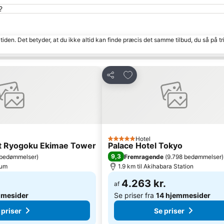
?
tiden. Det betyder, at du ikke altid kan finde præcis det samme tilbud, du så på tr
Føj til favoritter
Del
Hotel
5 Stjerner
rt Ryogoku Ekimae Tower
Palace Hotel Tokyo
9,3
 bedømmelser
)
Fremragende
(
9.798 bedømmelser
)
rum
1.9 km til Akihabara Station
4.263 kr.
af
mmesider
Se priser fra
14 hjemmesider
 priser
Se priser