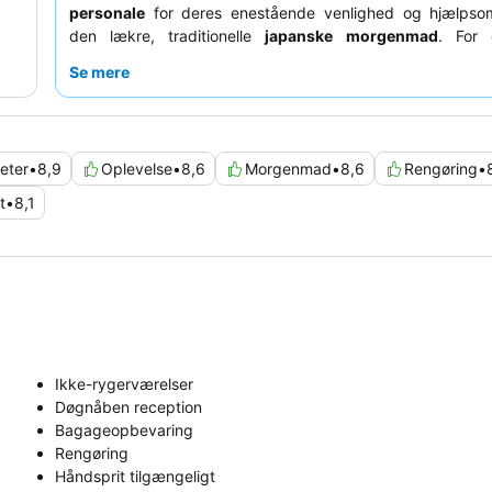
personale
for deres enestående venlighed og hjælps
den lækre, traditionelle
japanske morgenmad
. For 
fordybende ophold kan du overveje et værelse me
Se mere
udsigt over byen
.
teter
•
8,9
Oplevelse
•
8,6
Morgenmad
•
8,6
Rengøring
•
t
•
8,1
Ikke-rygerværelser
Døgnåben reception
Bagageopbevaring
Rengøring
Håndsprit tilgængeligt