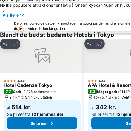
Hvilke populære attraktioner er tæt på Onsen Ryokan Yuen Shinjuku
Vis flere
De priser og ledige datoer, vi modtager fra bookingsider, ændrer sig hele 
du føres videre til bookingsiden.
Blandt de bedst bedømte Hotels i Tokyo
Føj til favoritter
Føj til favoritter
Del
Del
Hotel
Hotel
4 Stjerner
3 Stjerner
Hotel Cadenza Tokyo
APA Hotel & Reso
7,7
8,2
Godt
(
2.028 bedømmelser
)
Meget godt
(
21.149
9.4 km til Shinjuku Station
Tokyo, 4.6 km til Cent
514 kr.
342 kr.
af
af
Se priser fra
12 hjemmesider
Se priser fra
12 hje
Se priser
Se