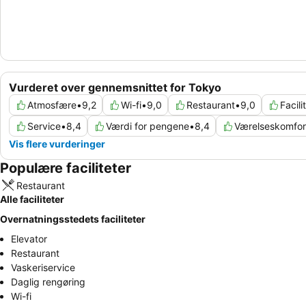
Vurderet over gennemsnittet for Tokyo
Atmosfære
•
9,2
Wi-fi
•
9,0
Restaurant
•
9,0
Facili
Service
•
8,4
Værdi for pengene
•
8,4
Værelseskomfor
Vis flere vurderinger
Populære faciliteter
Restaurant
Alle faciliteter
Overnatningsstedets faciliteter
Elevator
Restaurant
Vaskeriservice
Daglig rengøring
Wi-fi