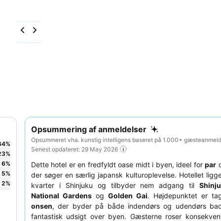
Opsummering af anmeldelser
Opsummeret vha. kunstig intelligens baseret på 1.000+ gæsteanmelde
64
%
Senest opdateret: 29 May 2026
23
%
6
%
Dette hotel er en fredfyldt oase midt i byen, ideel for
par
5
%
der søger en særlig japansk kulturoplevelse. Hotellet ligger
2
%
kvarter i Shinjuku og tilbyder nem adgang til
Shinj
National Gardens
og
Golden Gai
. Højdepunktet er ta
onsen
, der byder på både indendørs og udendørs b
fantastisk udsigt over byen. Gæsterne roser konsekve