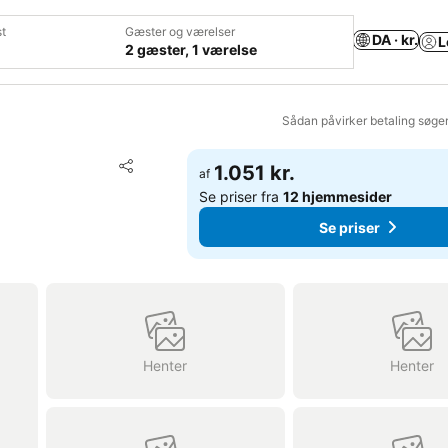
t
Gæster og værelser
DA · kr.
L
2 gæster, 1 værelse
Sådan påvirker betaling søge
Føj til favoritter
1.051 kr.
af
Del
Se priser fra
12 hjemmesider
Se priser
Henter
Henter