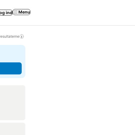
Menu
og ind
resultaterne