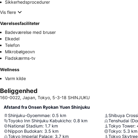
Sikkerhedsprocedurer
Vis flere
Værelsesfaciliteter
Badeværelse med bruser
Elkedel
Telefon
Mikrobølgeovn
Fladskærms-tv
Wellness
Varm kilde
Beliggenhed
160-0022, Japan, Tokyo, 5-3-18 SHINJUKU
Afstand fra Onsen Ryokan Yuen Shinjuku
Shinjuku-Gyoemmae
:
0.5
km
Shibuya Cross
Toyoko Inn Shinjuku Kabukicho
:
0.8
km
Tenshudai (Do
National Stadium
:
1.7
km
Tokyo Tower
:
Nippon Budokan
:
3.5
km
Tokyo
:
5.3
km
Tokyo Imperial Palace
:
3.7
km
Tokyo Skytree