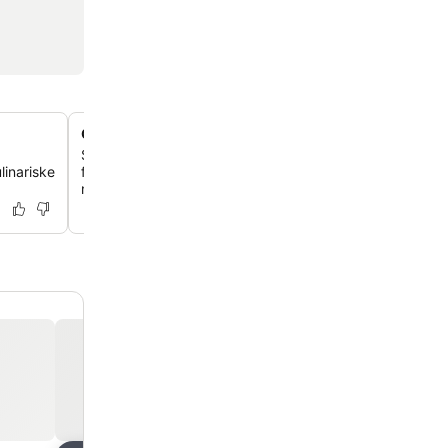
Onsen på taget med udsigt over byen
Slap af i det udendørs varme kildebad på 18. etage, som
linariske
fantastisk panoramaudsigt over Tokyos skyline, især s
natten.