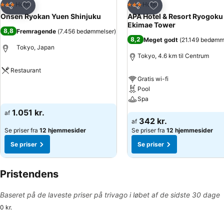
Føj til favoritter
Føj til favoritter
Hotel
Hotel
3 Stjerner
3 Stjerner
Del
Del
Onsen Ryokan Yuen Shinjuku
APA Hotel & Resort Ryogoku
Ekimae Tower
8,8
Fremragende
(
7.456 bedømmelser
)
8,2
Meget godt
(
21.149 bedømm
Tokyo, Japan
Tokyo, 4.6 km til Centrum
Restaurant
Gratis wi-fi
Se priser
Pool
Spa
1.051 kr.
af
Se priser
342 kr.
af
Se priser fra
12 hjemmesider
Se priser fra
12 hjemmesider
Se priser
Se priser
Pristendens
Baseret på de laveste priser på trivago i løbet af de sidste 30 dage
0 kr.