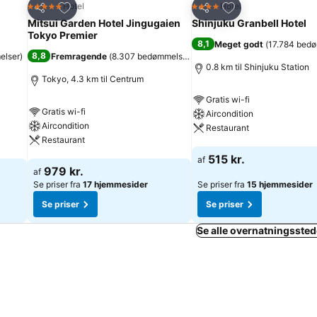
Føj til favoritter
Føj til favoritter
Hotel
Hotel
5 Stjerner
4 Stjerner
Del
Del
Mitsui Garden Hotel Jingugaien
Shinjuku Granbell Hotel
Tokyo Premier
8,1
Meget godt
(
17.784 bed
8,8
elser
)
Fremragende
(
8.307 bedømmelser
)
0.8 km til Shinjuku Station
Tokyo, 4.3 km til Centrum
Gratis wi-fi
Gratis wi-fi
Aircondition
Aircondition
Restaurant
Restaurant
Se priser
515 kr.
af
Se priser
979 kr.
af
Se priser fra
17 hjemmesider
Se priser fra
15 hjemmesider
Se priser
Se priser
Se alle overnatningssted