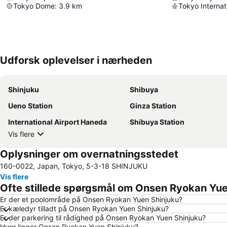
Tokyo Dome
:
3.9
km
Tokyo Internat
Udforsk oplevelser i nærheden
Shinjuku
Shibuya
Ueno Station
Ginza Station
International Airport Haneda
Shibuya Station
Vis flere
Oplysninger om overnatningsstedet
160-0022, Japan, Tokyo, 5-3-18 SHINJUKU
Vis flere
Ofte stillede spørgsmål om Onsen Ryokan Yue
Er der et poolområde på Onsen Ryokan Yuen Shinjuku?
Er kæledyr tilladt på Onsen Ryokan Yuen Shinjuku?
Er der parkering til rådighed på Onsen Ryokan Yuen Shinjuku?
Hvor ligger Onsen Ryokan Yuen Shinjuku?