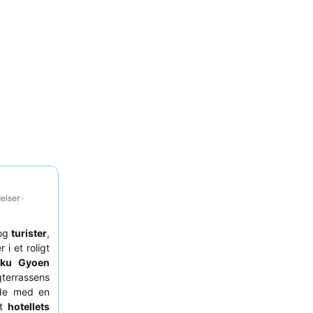
lser ·
og
turister
,
 i et roligt
uku Gyoen
gterrassens
ade med en
nt
hotellets