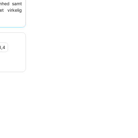
omhed samt
et virkelig
d
fantastisk
8,4