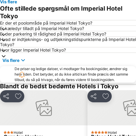
Vis flere
Ueno Metro Station
Nakameguro Station
Ofte stillede spørgsmål om Imperial Hotel
Taito
Shimokitazawa
Tokyo
Ebisu Station
Tokyo Disneyland
Er der et poolområde på Imperial Hotel Tokyo?
Er kæledyr tilladt på Imperial Hotel Tokyo?
Shinjuku Metro Station
Tokyo Disney Resort
Er der parkering til rådighed på Imperial Hotel Tokyo?
Hvad er indtjeknings- og udtjekningstidspunkterne på Imperial Hotel
Minato
Shinagawa Station
Tokyo?
Odaiba
Sensoji Temple
Hvor ligger Imperial Hotel Tokyo?
Meguro
Roppongi Station
Vis flere
Harajuku Station
Asakusa Metro Station
De priser og ledige datoer, vi modtager fra bookingsider, ændrer sig
hele tiden. Det betyder, at du ikke altid kan finde præcis det samme
Shinagawa
Tokyo International Airport
tilbud, du så på trivago, når du føres videre til bookingsiden.
Ginza Metro Station
Shimbashi Metro Station
Blandt de bedst bedømte Hotels i Tokyo
Uneo
Tawaramachi Metro Station
Del
Føj til favoritter
Del
Føj til favorit
Haneda Airport Terminal 2
Akihabara Metro Station
Shibuya Metro Station
Bunkyo
Kichijoji Station
Daikanyama
Yanaka Cemetery
Hatchōbori Metro Station
Hotel
Hotel
3 Stjerner
5 Stjerner