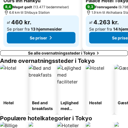
Ours Inn Hankyu
Palace Hotel Toky
Hamamatsucho station
Yoyogi Station
8,4
9,3
Meget godt
(
13.477 bedømmelser
)
Fremragende
(
9.79
Kabukicho
Nihonbashi Station-Tokyo
6.6 km til Shibuya Station
1.9 km til Akihabara St
Omotesando Station
Tokyo Metro Station
460 kr.
4.263 kr.
af
af
Se priser fra
13 hjemmesider
Se priser fra
14 hje
Se priser
Se prise
Se alle overnatningssteder i Tokyo
Andre overnatningssteder i Tokyo
Hotel
Bed and
Lejlighed
Hostel
Gæst
breakfasts
med
faciliteter
Populære hotelkategorier i Tokyo