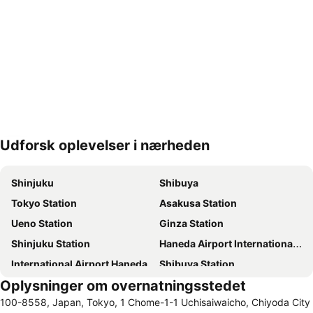
Udforsk oplevelser i nærheden
Udvid kort
Shinjuku
Shibuya
Tokyo Station
Asakusa Station
Ueno Station
Ginza Station
Shinjuku Station
Haneda Airport International Terminal Station
International Airport Haneda
Shibuya Station
Oplysninger om overnatningsstedet
Akasaka Mitsuke Station
Akihabara Station
100-8558, Japan, Tokyo, 1 Chome-1-1 Uchisaiwaicho, Chiyoda City
Ikebukuro Station
Akasaka Station-Tokyo