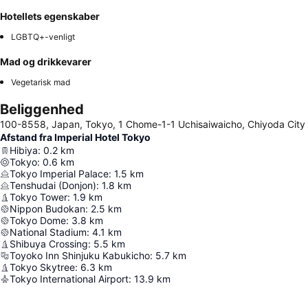
Hotellets egenskaber
LGBTQ+-venligt
Mad og drikkevarer
Vegetarisk mad
Beliggenhed
100-8558, Japan, Tokyo, 1 Chome-1-1 Uchisaiwaicho, Chiyoda City
Afstand fra Imperial Hotel Tokyo
Hibiya
:
0.2
km
Tokyo
:
0.6
km
Tokyo Imperial Palace
:
1.5
km
Tenshudai (Donjon)
:
1.8
km
Tokyo Tower
:
1.9
km
Nippon Budokan
:
2.5
km
Tokyo Dome
:
3.8
km
National Stadium
:
4.1
km
Shibuya Crossing
:
5.5
km
Toyoko Inn Shinjuku Kabukicho
:
5.7
km
Tokyo Skytree
:
6.3
km
Tokyo International Airport
:
13.9
km