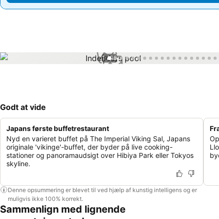
1 / 99
Godt at vide
Japans første buffetrestaurant
Fr
Nyd en varieret buffet på The Imperial Viking Sal, Japans
Op
originale 'vikinge'-buffet, der byder på live cooking-
Ll
stationer og panoramaudsigt over Hibiya Park eller Tokyos
by
skyline.
Denne opsummering er blevet til ved hjælp af kunstig intelligens og er
muligvis ikke 100% korrekt.
Sammenlign med lignende