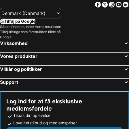
Facebook
Twitter
Insta
Yo
Tilføj på Google
Sådan finder du nemt vores resultater:
Tilføj trivago som foretrukken kilde på
Google.
Virksomhed
Vores produkter
Vilkår og politikker
Support
Log ind for at få eksklusive
medlemsfordele
Tilpas din oplevelse
Loyalitetstilbud og medlemspriser