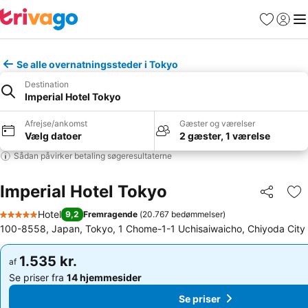
Favoritter
Log ind
Me
Se alle overnatningssteder i Tokyo
Destination
Imperial Hotel Tokyo
Afrejse/ankomst
Gæster og værelser
Vælg datoer
2 gæster, 1 værelse
Sådan påvirker betaling søgeresultaterne
Imperial Hotel Tokyo
Del
Føj
Hotel
9,2
Fremragende
(
20.767 bedømmelser
)
5 Stjerner
100-8558, Japan, Tokyo, 1 Chome-1-1 Uchisaiwaicho, Chiyoda City
1.535 kr.
1.535 kr.
af
af
Se priser fra
14 hjemmesider
Se priser fra
14 hjemmesider
Se priser
Se priser