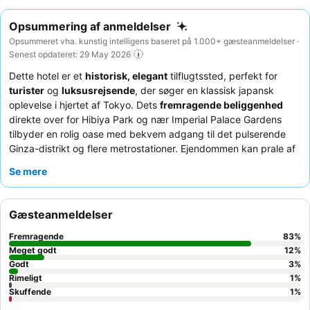
Opsummering af anmeldelser
Opsummeret vha. kunstig intelligens baseret på 1.000+ gæsteanmeldelser ·
Senest opdateret: 29 May 2026
Dette hotel er et
historisk, elegant
tilflugtssted, perfekt for
turister
og
luksusrejsende
, der søger en klassisk japansk
oplevelse i hjertet af Tokyo. Dets
fremragende beliggenhed
direkte over for Hibiya Park og nær Imperial Palace Gardens
tilbyder en rolig oase med bekvem adgang til det pulserende
Ginza-distrikt og flere metrostationer. Ejendommen kan prale af
et omfattende udvalg af faciliteter, herunder en velanset
sauna
Se mere
og spa
, samt et funktionelt fitnesscenter. Gæsterne roser
konsekvent den
upåklagelige gæstfrihed
og den enestående
kvalitet og variation af
morgenmadsbuffeten
, der byder på
Gæsteanmeldelser
både japanske og vestlige retter. For et mere roligt ophold
foretrækker gæster muligvis værelser, der ikke ligger i Tower-
Fremragende
83
%
bygningen, på grund af potentiel støj fra tog.
Meget godt
12
%
Godt
3
%
Rimeligt
1
%
Skuffende
1
%