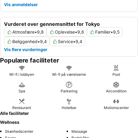
Vis anmeldelser
Vurderet over gennemsnittet for Tokyo
Atmosfære
•
9,8
Oplevelse
•
9,6
Familier
•
9,5
Beliggenhed
•
9,4
Service
•
9,4
Vis flere vurderinger
Populære faciliteter
Wi-fi i lobbyen
Wi-fi på værelserne
Pool
Spa
Parkering
Aircondition
Restaurant
Hotelbar
Motionscenter
Alle faciliteter
Wellness
Skønhedscenter
Massage
Sauna
Badekåbe