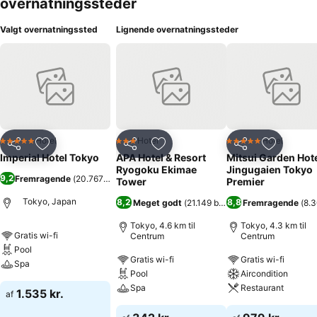
overnatningssteder
Valgt overnatningssted
Lignende overnatningssteder
Hotel
Hotel
Hotel
5 Stjerner
3 Stjerner
5 Stjerner
Del
Føj til favoritter
Del
Føj til favoritter
Del
Føj til fa
Imperial Hotel Tokyo
APA Hotel & Resort
Mitsui Garden Hot
Ryogoku Ekimae
Jingugaien Tokyo
9,2
Fremragende
(
20.767 bedømmelser
)
Tower
Premier
Tokyo, Japan
8,2
8,8
Meget godt
(
21.149 bedømmelser
Fremragende
)
(
8.
Tokyo, 4.6 km til
Tokyo, 4.3 km til
Gratis wi-fi
Centrum
Centrum
Pool
Gratis wi-fi
Gratis wi-fi
Spa
Pool
Aircondition
Spa
Restaurant
1.535 kr.
af