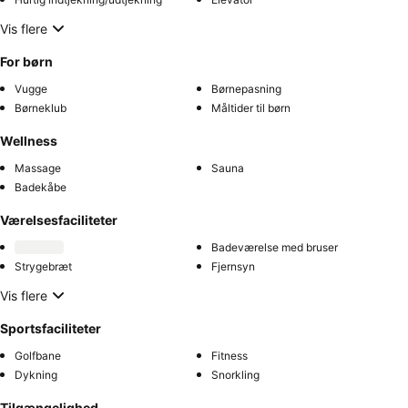
Vis flere
For børn
Vugge
Børnepasning
Børneklub
Måltider til børn
Wellness
Massage
Sauna
Badekåbe
Værelsesfaciliteter
Badeværelse med bruser
Strygebræt
Fjernsyn
Vis flere
Sportsfaciliteter
Golfbane
Fitness
Dykning
Snorkling
Tilgængelighed