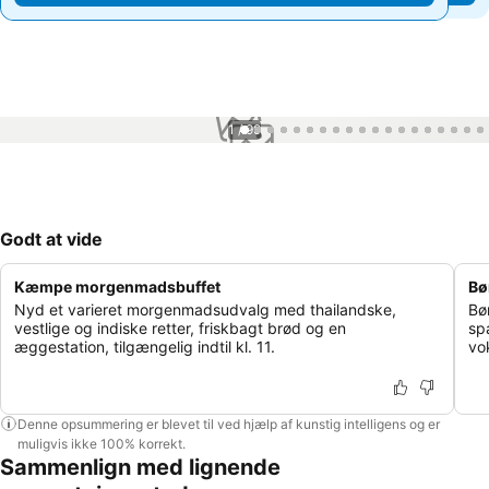
1 / 99
Godt at vide
Kæmpe morgenmadsbuffet
Bø
Nyd et varieret morgenmadsudvalg med thailandske,
Bø
vestlige og indiske retter, friskbagt brød og en
sp
æggestation, tilgængelig indtil kl. 11.
vo
Denne opsummering er blevet til ved hjælp af kunstig intelligens og er
muligvis ikke 100% korrekt.
Sammenlign med lignende