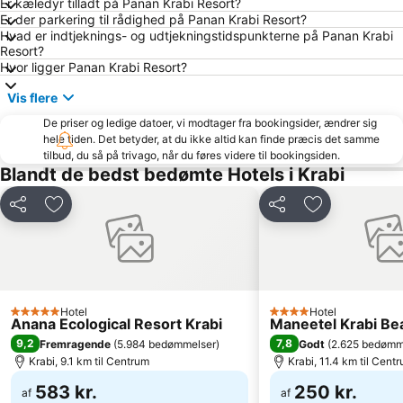
Er kæledyr tilladt på Panan Krabi Resort?
Khao Phing Kan - James Bond Island
Tham Phra Nang
Er der parkering til rådighed på Panan Krabi Resort?
Hvad er indtjeknings- og udtjekningstidspunkterne på Panan Krabi
KonTiki
Hat Ton Sai
Resort?
Bamboo Island
Had Ko Hong
Hvor ligger Panan Krabi Resort?
Had Chong Lad
Loh Dalam Bay
Vis flere
Koh Tapu
Muay Thai Stadium
De priser og ledige datoer, vi modtager fra bookingsider, ændrer sig
hele tiden. Det betyder, at du ikke altid kan finde præcis det samme
Esa & Ped Massage
Sumate Koh Lanta Yai Safari
tilbud, du så på trivago, når du føres videre til bookingsiden.
Hat Pasai
Rang Yai Island
Blandt de bedst bedømte Hotels i Krabi
Atlantis Diving
Del
Føj til favoritter
Del
Føj til favorit
Hotel
Hotel
5 Stjerner
4 Stjerner
Anana Ecological Resort Krabi
Maneetel Krabi Be
9,2
7,8
Fremragende
(
5.984 bedømmelser
)
Godt
(
2.625 bedømm
Krabi, 9.1 km til Centrum
Krabi, 11.4 km til Cent
583 kr.
250 kr.
af
af