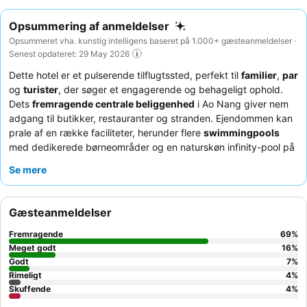
Opsummering af anmeldelser
Opsummeret vha. kunstig intelligens baseret på 1.000+ gæsteanmeldelser ·
Senest opdateret: 29 May 2026
Dette hotel er et pulserende tilflugtssted, perfekt til
familier
,
par
og
turister
, der søger et engagerende og behageligt ophold.
Dets
fremragende centrale beliggenhed
i Ao Nang giver nem
adgang til butikker, restauranter og stranden. Ejendommen kan
prale af en række faciliteter, herunder flere
swimmingpools
med dedikerede børneområder og en naturskøn infinity-pool på
taget. Gæsterne roser konsekvent personalets enestående
Se mere
opmærksomhed og den
omfattende morgenmadsbuffet
, der
byder på et bredt udvalg af internationale og lokale retter. For
en helt særlig oplevelse kan du overveje at forkæle dig selv med
Gæsteanmeldelser
en
flydende morgenmad
eller eftermiddagste.
Fremragende
69
%
Meget godt
16
%
Godt
7
%
Rimeligt
4
%
Skuffende
4
%