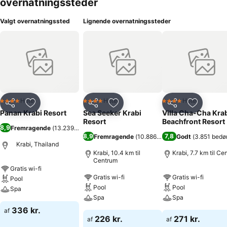
overnatningssteder
Valgt overnatningssted
Lignende overnatningssteder
Hotel
Hotel
Hotel
4 Stjerner
4 Stjerner
4 Stjerner
Del
Føj til favoritter
Del
Føj til favoritter
Del
Føj til fa
Panan Krabi Resort
Sea Seeker Krabi
Villa Cha-Cha Kra
Resort
Beachfront Resort
8,9
Fremragende
(
13.239 bedømmelser
)
8,9
7,8
Fremragende
(
10.886 bedømmelser
Godt
(
3.851 bedø
)
Krabi, Thailand
Krabi, 10.4 km til
Krabi, 7.7 km til Ce
Centrum
Gratis wi-fi
Gratis wi-fi
Gratis wi-fi
Pool
Pool
Pool
Spa
Spa
Spa
336 kr.
af
226 kr.
271 kr.
af
af