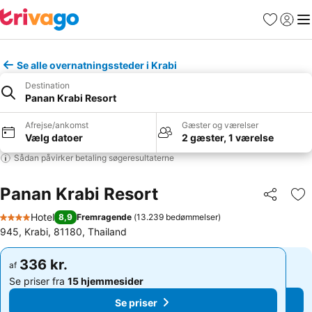
Favoritter
Log ind
Me
Se alle overnatningssteder i Krabi
Destination
Panan Krabi Resort
Afrejse/ankomst
Gæster og værelser
Vælg datoer
2 gæster, 1 værelse
Sådan påvirker betaling søgeresultaterne
Panan Krabi Resort
Del
Føj
Hotel
8,9
Fremragende
(
13.239 bedømmelser
)
4 Stjerner
945, Krabi, 81180, Thailand
336 kr.
336 kr.
af
af
Se priser fra
15 hjemmesider
Se priser fra
15 hjemmesider
Se priser
Se priser