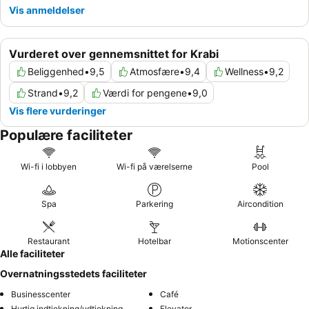
Vis anmeldelser
Vurderet over gennemsnittet for Krabi
Beliggenhed
•
9,5
Atmosfære
•
9,4
Wellness
•
9,2
Strand
•
9,2
Værdi for pengene
•
9,0
Vis flere vurderinger
Populære faciliteter
Wi-fi i lobbyen
Wi-fi på værelserne
Pool
Spa
Parkering
Aircondition
Restaurant
Hotelbar
Motionscenter
Alle faciliteter
Overnatningsstedets faciliteter
Businesscenter
Café
Hurtig indtjekning/udtjekning
Elevator