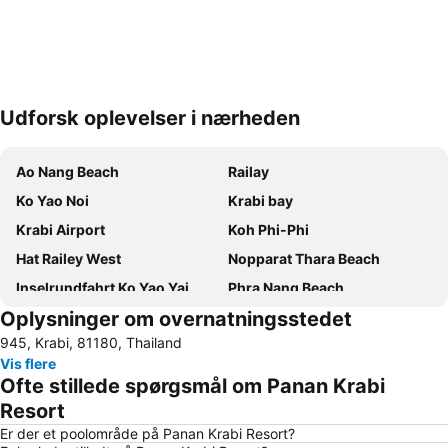
Udforsk oplevelser i nærheden
Udvid kort
Ao Nang Beach
Railay
Ko Yao Noi
Krabi bay
Krabi Airport
Koh Phi-Phi
Hat Railey West
Nopparat Thara Beach
Inselrundfahrt Ko Yao Yai
Phra Nang Beach
Oplysninger om overnatningsstedet
Phra Ae Beach
Ton Sai Bay
945, Krabi, 81180, Thailand
Ba Kan Tiang Beach
Krabi Thai Cookery School
Vis flere
Ko Hong
Monkey Beach
Ofte stillede spørgsmål om Panan Krabi
Hat Railey East
Chicken Island
Resort
Namtok Ron Khlong Thom
Ko Khai
Er der et poolområde på Panan Krabi Resort?