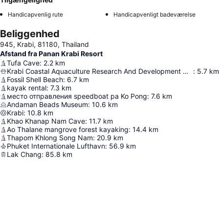
Handicapvenlig rute
Handicapvenligt badeværelse
Beliggenhed
945, Krabi, 81180, Thailand
Afstand fra Panan Krabi Resort
Tufa Cave
:
2.2
km
Krabi Coastal Aquaculture Research And Development Center
:
5.7
km
Fossil Shell Beach
:
6.7
km
kayak rental
:
7.3
km
место отправления speedboat ра Ko Pong
:
7.6
km
Andaman Beads Museum
:
10.6
km
Krabi
:
10.8
km
Khao Khanap Nam Cave
:
11.7
km
Ao Thalane mangrove forest kayaking
:
14.4
km
Thapom Khlong Song Nam
:
20.9
km
Phuket Internationale Lufthavn
:
56.9
km
Lak Chang
:
85.8
km