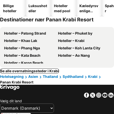
Billige
Luksushot
Hoteller
Kæledyrsv
Spah
hoteller
eller
med pool
enlige
r
hoteller
Destinationer nær Panan Krabi Resort
Hoteller – Patong Strand
Hoteller – Phuket by
Hoteller – Khao Lak
Hoteller – Krabi
Hoteller – Phang Nga
Hoteller – Koh Lanta City
Hoteller – Kata Beach
Hoteller – Ao Nang
Hoteller – Karon Beach
Se alle overnatningssteder i Krabi
Hotelsøgning
Asien
Thailand
Sydthailand
Krabi
Panan Krabi Resort
Facebook
Twitter
Insta
Yo
Vælg dit land