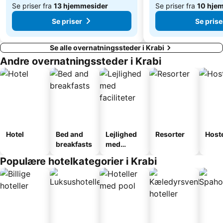
Se priser fra
13 hjemmesider
Se priser fra
10 hje
Se priser
Se prise
Se alle overnatningssteder i Krabi
Andre overnatningssteder i Krabi
Hotel
Bed and
Lejlighed
Resorter
Host
breakfasts
med
faciliteter
Populære hotelkategorier i Krabi