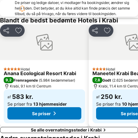
De priser og ledige datoer, vi modtager fra bookingsider, ændrer sig
Esa & Ped Massage
Muay Thai Stadium
hele tiden. Det betyder, at du ikke altid kan finde præcis det samme
tilbud, du så på trivago, når du føres videre til bookingsiden.
Hat Pasai
Atlantis Diving
Blandt de bedst bedømte Hotels i Krabi
Del
Føj til favoritter
Del
Føj til favorit
Hotel
Hotel
5 Stjerner
4 Stjerner
Anana Ecological Resort Krabi
Maneetel Krabi Be
9,2
7,8
Fremragende
(
5.984 bedømmelser
)
Godt
(
2.625 bedømm
Krabi, 9.1 km til Centrum
Krabi, 11.4 km til Cent
583 kr.
250 kr.
af
af
Se priser fra
13 hjemmesider
Se priser fra
10 hje
Se priser
Se prise
Se alle overnatningssteder i Krabi