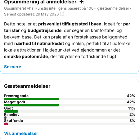
Opsummering af anmeldelser
Opsummeret vha. kunstig intelligens baseret på 100+ gæsteanmeldelser ·
Senest opdateret: 29 May 2026
Dette hotel er et
prisvenligt tilflugtssted i byen
, ideelt for
par
,
turister
og
budgetrejsende
, der søger en komfortabel og
bekvem base. Det kan prale af en førsteklasses beliggenhed
med
nærhed til natmarkedet
og molen, perfekt til at udforske
lokale attraktioner. Højdepunktet ved ejendommen er det
smukke poolområde
, der tilbyder en forfriskende flugt.
Gæsterne roser konsekvent
personalets enestående venlighed
Se mere
og hjælpsomhed
samt de lækre og rimeligt prissatte mad- og
drikkevarer, der er tilgængelige ved poolen. For en mere rolig
oplevelse kan du overveje at anmode om et værelse, der vender
Gæsteanmeldelser
væk fra hovedvejen.
Fremragende
42
%
Meget godt
42
%
Godt
11
%
Rimeligt
2
%
Skuffende
3
%
Vis anmeldelser