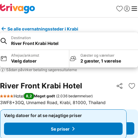
Favoritter
Log ind
Me
Se alle overnatningssteder i Krabi
Destination
River Front Krabi Hotel
Afrejse/ankomst
Gæster og værelser
Vælg datoer
2 gæster, 1 værelse
Sådan påvirker betaling søgeresultaterne
River Front Krabi Hotel
Del
Føj
Hotel
8,2
Meget godt
(
2.036 bedømmelser
)
4 Stjerner
3WF8+3GQ, Unnamed Road, Krabi, 81000, Thailand
Vælg datoer for at se nøjagtige priser
Vælg datoer for at se nøjagtige priser
Se priser
Se priser