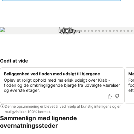
1 / 38
Godt at vide
Beliggenhed ved floden med udsigt til bjergene
Ma
Oplev et roligt ophold med malerisk udsigt over Krabi-
Fo
floden og de omkringliggende bjerge fra udvalgte værelser
fo
og øverste etager.
ef
Denne opsummering er blevet til ved hjælp af kunstig intelligens og er
muligvis ikke 100% korrekt.
Sammenlign med lignende
overnatningssteder