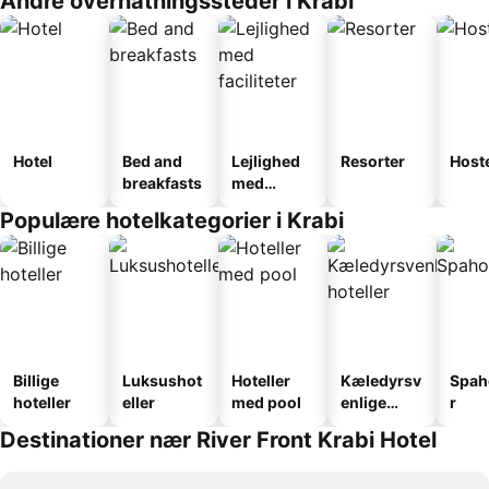
Andre overnatningssteder i Krabi
Hotel
Bed and
Lejlighed
Resorter
Host
breakfasts
med
faciliteter
Populære hotelkategorier i Krabi
Billige
Luksushot
Hoteller
Kæledyrsv
Spah
hoteller
eller
med pool
enlige
r
hoteller
Destinationer nær River Front Krabi Hotel