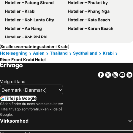
Hoteller – Patong Strand
Hoteller – Phuket by
Hoteller – Krabi
Hoteller – Phang Nga
Hoteller – Koh Lanta City
Hoteller – Kata Beach
Hoteller – Ao Nang
Hoteller – Karon Beach
Hoteller – Koh Phi Phi
Se alle overnatningssteder i Krabi
Hotelsøgning
Asien
Thailand
Sydthailand
Krabi
River Front Krabi Hotel
Facebook
Twitter
Insta
Yo
Vælg dit land
Tilføj på Google
Sådan finder du nemt vores resultater:
Tilføj trivago som foretrukken kilde på
Google.
Virksomhed