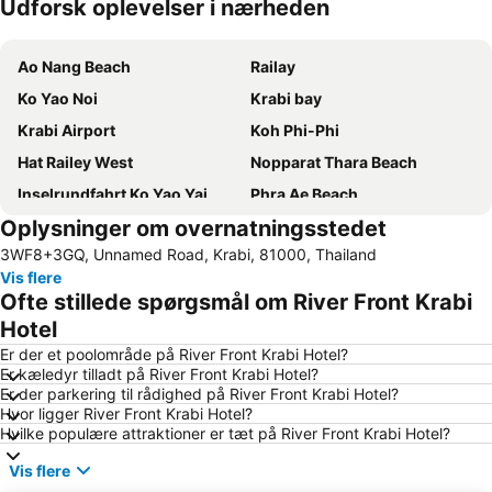
Udforsk oplevelser i nærheden
Udvid kort
Ao Nang Beach
Railay
Ko Yao Noi
Krabi bay
Krabi Airport
Koh Phi-Phi
Hat Railey West
Nopparat Thara Beach
Inselrundfahrt Ko Yao Yai
Phra Ae Beach
Oplysninger om overnatningsstedet
Phra Nang Beach
Ton Sai Bay
3WF8+3GQ, Unnamed Road, Krabi, 81000, Thailand
Ba Kan Tiang Beach
Krabi Thai Cookery School
Vis flere
Ko Hong
Monkey Beach
Ofte stillede spørgsmål om River Front Krabi
Namtok Ron Khlong Thom
Hat Railey East
Hotel
Chicken Island
Ko Khai
Er der et poolområde på River Front Krabi Hotel?
Er kæledyr tilladt på River Front Krabi Hotel?
Bamboo Island
Hat Ton Sai
Er der parkering til rådighed på River Front Krabi Hotel?
Hvor ligger River Front Krabi Hotel?
Tham Phra Nang
KonTiki
Hvilke populære attraktioner er tæt på River Front Krabi Hotel?
Had Ko Hong
Had Chong Lad
Vis flere
Loh Dalam Bay
Sumate Koh Lanta Yai Safari