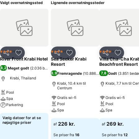
Valgt overnatningssted
Lignende overnatningssteder
Hotel
Hotel
Hotel
4 Stjerner
4 Stjerner
4 Stjerner
Del
Føj til favoritter
Del
Føj til favoritter
Del
Føj til fa
River Front Krabi Hotel
Sea Seeker Krabi
Villa Cha-Cha Kra
Resort
Beachfront Resort
8,2
Meget godt
(
2.036 bedømmelser
)
8,9
7,8
Fremragende
(
10.886 bedømmelser
Godt
(
3.851 bedø
)
Krabi, Thailand
Krabi, 10.4 km til
Krabi, 7.7 km til Ce
Centrum
Pool
Gratis wi-fi
Gratis wi-fi
Spa
Pool
Pool
Parkering
Spa
Spa
Se priser
Vælg datoer for at se
Se priser
Se priser
nøjagtige priser
226 kr.
269 kr.
af
af
Se priser fra
16
Se priser fra
12