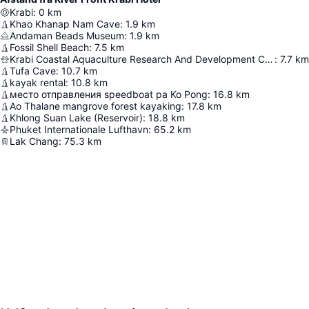
Krabi
:
0
km
Khao Khanap Nam Cave
:
1.9
km
Andaman Beads Museum
:
1.9
km
Fossil Shell Beach
:
7.5
km
Krabi Coastal Aquaculture Research And Development Center
:
7.7
km
Tufa Cave
:
10.7
km
kayak rental
:
10.8
km
место отправления speedboat ра Ko Pong
:
16.8
km
Ao Thalane mangrove forest kayaking
:
17.8
km
Khlong Suan Lake (Reservoir)
:
18.8
km
Phuket Internationale Lufthavn
:
65.2
km
Lak Chang
:
75.3
km