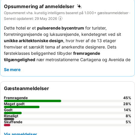
Opsummering af anmeldelser
Opsummeret vha. kunstig intelligens baseret på 1.000+ gæsteanmeldelser ·
Senest opdateret: 29 May 2026
Dette hotel er et
pulserende bycentrum
for turister,
forretningsrejsende og luksusrejsende, kendetegnet ved sit
unikke arkitektoniske design
, hvor hver af de 13 etager
fremviser et særskilt tema af anerkendte designere. Dets
førsteklasses beliggenhed tilbyder
fremragende
tilgængelighed
nær metrostationerne Cartagena og Avenida de
América, hvilket gør det ubesværet at navigere i byen.
Se mere
Ejendommens fremragende facilitet er dens
bar på 13. etage
med panoramaudsigt
og en glasgangbro, der giver et
spændende perspektiv over Madrid. Gæster roser konsekvent
Gæsteanmeldelser
personalets enestående venlighed og professionalisme
samt
den høje kvalitet og variation af
morgenmadsbuffeten
. For en
Fremragende
45
%
forbedret oplevelse kan du overveje at booke et værelse på en
Meget godt
28
%
øvre etage for imponerende byudsigt
Godt
.
14
%
Rimeligt
8
%
Skuffende
5
%
Vis anmeldelser