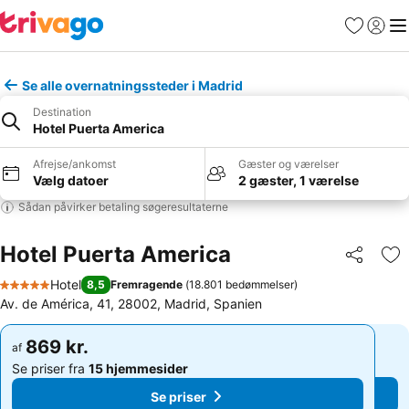
Favoritter
Log ind
Me
Se alle overnatningssteder i Madrid
Destination
Hotel Puerta America
Afrejse/ankomst
Gæster og værelser
Vælg datoer
2 gæster, 1 værelse
Sådan påvirker betaling søgeresultaterne
Hotel Puerta America
Del
Føj
Hotel
8,5
Fremragende
(
18.801 bedømmelser
)
5 Stjerner
Av. de América, 41, 28002, Madrid, Spanien
869 kr.
869 kr.
af
af
Se priser fra
15 hjemmesider
Se priser fra
15 hjemmesider
Se priser
Se priser