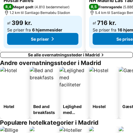
Hostal Falfes
NH Madrid Las Tab
8,4
8,5
Meget godt
(
4.810 bedømmelser
)
Fremragende
(
5.88
La Latina Metro Station
Gran Vía Metro Station
1.2 km til Santiago Bernabéu Stadion
5.4 km til Santiago Be
Det royale palads (Palacio Real)
Ventas
399 kr.
716 kr.
af
af
Se priser fra
6 hjemmesider
Se priser fra
16 hje
Se priser
Se prise
Se alle overnatningssteder i Madrid
Andre overnatningssteder i Madrid
Hotel
Bed and
Lejlighed
Hostel
Gæst
breakfasts
med
faciliteter
Populære hotelkategorier i Madrid