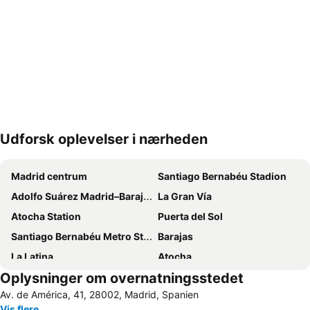
Udforsk oplevelser i nærheden
Udvid kort
Madrid centrum
Santiago Bernabéu Stadion
Adolfo Suárez Madrid–Barajas Airport
La Gran Vía
Atocha Station
Puerta del Sol
Santiago Bernabéu Metro Station
Barajas
La Latina
Atocha
Oplysninger om overnatningsstedet
Mallorca
Malasaña
Av. de América, 41, 28002, Madrid, Spanien
Chuecakvarteret
Salamanca
Vis flere