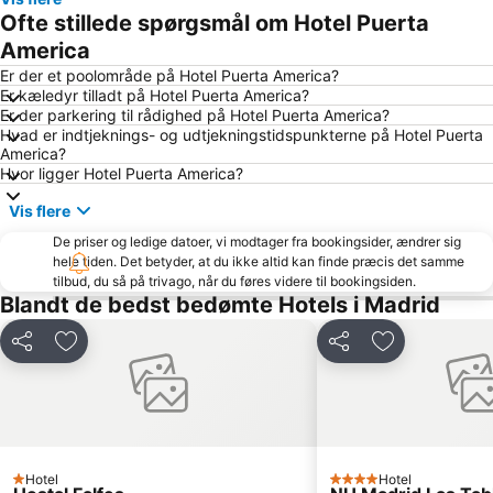
Chamberí
Sol
Ofte stillede spørgsmål om Hotel Puerta
Chamartín
IFEMA kongrescenter
America
Tetuán
Plaza Mayor
Er der et poolområde på Hotel Puerta America?
Er kæledyr tilladt på Hotel Puerta America?
Estadio Metropolitano Metro Station
Chamartín togstation
Er der parkering til rådighed på Hotel Puerta America?
Hvad er indtjeknings- og udtjekningstidspunkterne på Hotel Puerta
Lavapiés
Retiro
America?
Madrid airoport
Metropolitano Club Deportivo
Hvor ligger Hotel Puerta America?
Aeropuerto T1 T2 T3 Metro Station
Aeropuerto
Vis flere
Plaza de Santa Ana
Castellanapassagen
De priser og ledige datoer, vi modtager fra bookingsider, ændrer sig
hele tiden. Det betyder, at du ikke altid kan finde præcis det samme
Sol Metro Station
Plaza de España
tilbud, du så på trivago, når du føres videre til bookingsiden.
Ibiza
Arganzuela
Blandt de bedst bedømte Hotels i Madrid
Villaverde
Nuevos Ministerios Metro Station
Del
Føj til favoritter
Del
Føj til favorit
Ciudad Real Madrid
Moncloa-Aravaca
Avenida de América Metro Station
Diego de León Metro Station
Pradomuseet
Universidad
Calle Mayor
Goya
Hotel
Hotel
1 Stjerner
4 Stjerner
Plaza de Cibeles
Plaza Castilla