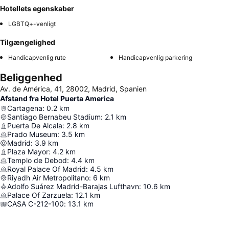
Hotellets egenskaber
LGBTQ+-venligt
Tilgængelighed
Handicapvenlig rute
Handicapvenlig parkering
Beliggenhed
Av. de América, 41, 28002, Madrid, Spanien
Afstand fra Hotel Puerta America
Cartagena
:
0.2
km
Santiago Bernabeu Stadium
:
2.1
km
Puerta De Alcala
:
2.8
km
Prado Museum
:
3.5
km
Madrid
:
3.9
km
Plaza Mayor
:
4.2
km
Templo de Debod
:
4.4
km
Royal Palace Of Madrid
:
4.5
km
Riyadh Air Metropolitano
:
6
km
Adolfo Suárez Madrid-Barajas Lufthavn
:
10.6
km
Palace Of Zarzuela
:
12.1
km
CASA C-212-100
:
13.1
km