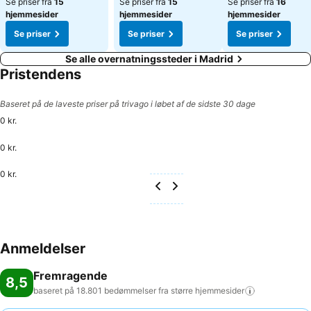
Se priser fra
15
Se priser fra
15
Se priser fra
16
hjemmesider
hjemmesider
hjemmesider
Se priser
Se priser
Se priser
Se alle overnatningssteder i Madrid
Pristendens
Baseret på de laveste priser på trivago i løbet af de sidste 30 dage
0 kr.
0 kr.
0 kr.
Anmeldelser
Fremragende
8,5
baseret på 18.801 bedømmelser fra større
hjemmesider