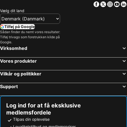
Facebook
Twitter
Insta
Yo
Vælg dit land
Tilføj på Google
Sådan finder du nemt vores resultater:
Tilføj trivago som foretrukken kilde på
Google.
Virksomhed
Vores produkter
Vilkår og politikker
Support
Log ind for at få eksklusive
medlemsfordele
Tilpas din oplevelse
Loyalitetstilbud og medlemspriser