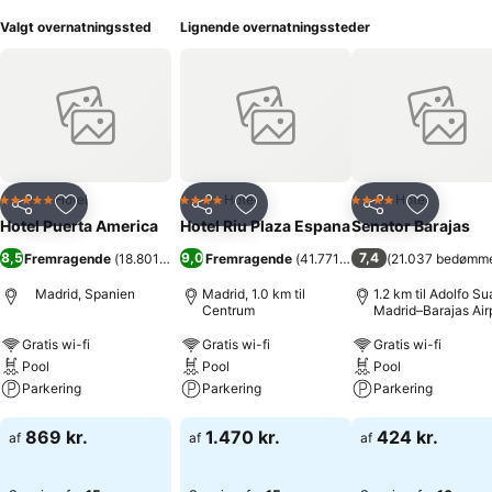
Valgt overnatningssted
Lignende overnatningssteder
Hotel
Hotel
Hotel
5 Stjerner
4 Stjerner
4 Stjerner
Del
Føj til favoritter
Del
Føj til favoritter
Del
Føj til fa
Hotel Puerta America
Hotel Riu Plaza Espana
Senator Barajas
8,5
9,0
7,4
Fremragende
(
18.801 bedømmelser
Fremragende
)
(
41.771 bedømmelser
(
21.037 bedømme
)
Madrid, Spanien
Madrid, 1.0 km til
1.2 km til Adolfo S
Centrum
Madrid–Barajas Air
Gratis wi-fi
Gratis wi-fi
Gratis wi-fi
Pool
Pool
Pool
Parkering
Parkering
Parkering
Se priser
Se priser
Se priser
869 kr.
1.470 kr.
424 kr.
af
af
af