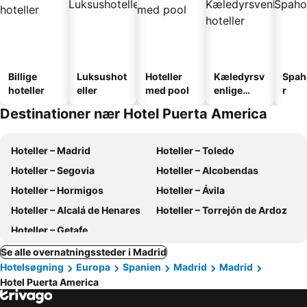
Billige
Luksushot
Hoteller
Kæledyrsv
Spah
hoteller
eller
med pool
enlige
r
hoteller
Destinationer nær Hotel Puerta America
Hoteller – Madrid
Hoteller – Toledo
Hoteller – Segovia
Hoteller – Alcobendas
Hoteller – Hormigos
Hoteller – Ávila
Hoteller – Alcalá de Henares
Hoteller – Torrejón de Ardoz
Hoteller – Getafe
Se alle overnatningssteder i Madrid
Hotelsøgning
Europa
Spanien
Madrid
Madrid
Hotel Puerta America