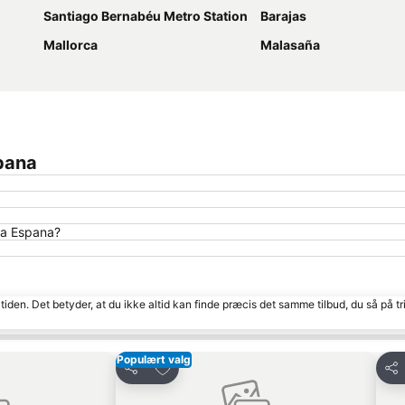
Santiago Bernabéu Metro Station
Barajas
Mallorca
Malasaña
spana
za Espana?
tiden. Det betyder, at du ikke altid kan finde præcis det samme tilbud, du så på tr
Populært valg
Føj til favoritter
Del
Del