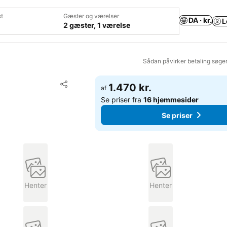
t
Gæster og værelser
DA · kr.
L
2 gæster, 1 værelse
Sådan påvirker betaling søge
Føj til favoritter
1.470 kr.
af
Del
Se priser fra
16 hjemmesider
Se priser
Henter
Henter