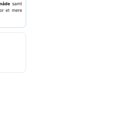
måde
samt
For et mere
mod haven.