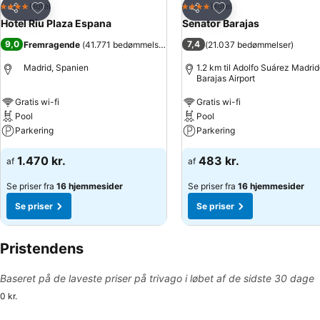
Føj til favoritter
Føj til favoritter
Hotel
Hotel
4 Stjerner
4 Stjerner
Del
Del
Hotel Riu Plaza Espana
Senator Barajas
9,0
7,4
Fremragende
(
41.771 bedømmelser
)
(
21.037 bedømmelser
)
Madrid, Spanien
1.2 km til Adolfo Suárez Madrid
Barajas Airport
Gratis wi-fi
Gratis wi-fi
Pool
Pool
Parkering
Parkering
1.470 kr.
483 kr.
af
af
Se priser fra
16 hjemmesider
Se priser fra
16 hjemmesider
Se priser
Se priser
Pristendens
Baseret på de laveste priser på trivago i løbet af de sidste 30 dage
0 kr.