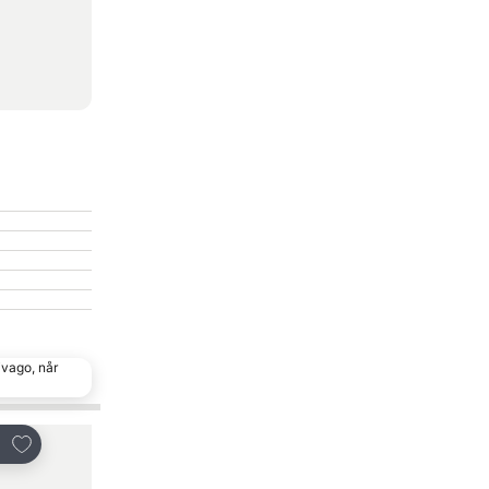
ivago, når
Føj til favoritter
Føj til favoritter
Del