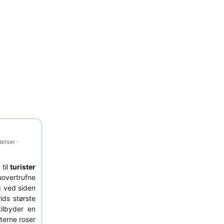
elser ·
 til
turister
overtrufne
 ved siden
ids største
tilbyder en
terne roser