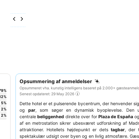
Opsummering af anmeldelser
Opsummeret vha. kunstig intelligens baseret på 2.000+ gæsteanmeld
79
%
Senest opdateret: 29 May 2026
12
%
5
%
Dette hotel er et pulserende bycentrum, der henvender sig
2
%
og
par
, som søger en dynamisk byoplevelse. Den u
2
%
centrale
beliggenhed
direkte over for
Plaza de España
og
af en metrostation sikrer ubesværet udforskning af Madr
attraktioner. Hotellets højdepunkt er dets
tagbar
, der 
spektakulær udsigt over byen og en livlig atmosfære. Gæs