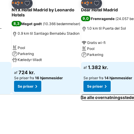
Føj til favoritter
Føj til favoritter
Hotel
Hotel
4 Stjerner
4 Stjerner
Del
Del
NYX Hotel Madrid by Leonardo
Dear Hotel Madrid
Hotels
9,0
Fremragende
(
24.057 b
8,3
Meget godt
(
10.366 bedømmelser
)
–
1.0 km til Puerta del Sol
0.9 km til Santiago Bernabéu Stadion
Gratis wi-fi
Pool
Pool
Parkering
Parkering
Kæledyr tilladt
1.382 kr.
af
724 kr.
af
Se priser fra
16 hjemmesider
Se priser fra
14 hjemmesider
Se priser
Se priser
Se alle overnatningsstede