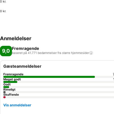
0 kr.
0 kr.
Anmeldelser
Fremragende
9,0
baseret på 41.771 bedømmelser fra større
hjemmesider
Gæsteanmeldelser
Fremragende
Meget godt
Godt
Rimeligt
Skuffende
Vis anmeldelser