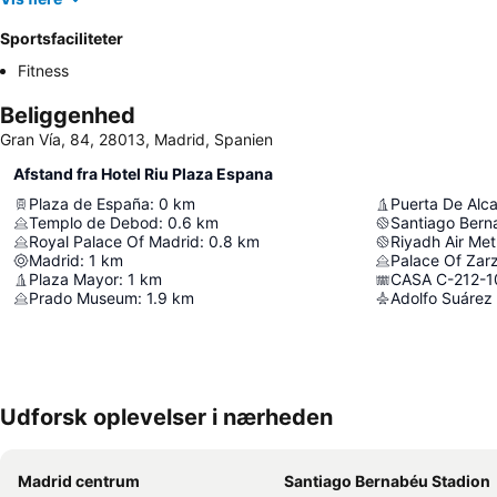
Sportsfaciliteter
Fitness
Beliggenhed
Gran Vía, 84, 28013, Madrid, Spanien
Afstand fra Hotel Riu Plaza Espana
Plaza de España
:
0
km
Puerta De Alca
Templo de Debod
:
0.6
km
Santiago Bern
Royal Palace Of Madrid
:
0.8
km
Riyadh Air Met
Madrid
:
1
km
Palace Of Zar
Plaza Mayor
:
1
km
CASA C-212-1
Prado Museum
:
1.9
km
Udforsk oplevelser i nærheden
Madrid centrum
Santiago Bernabéu Stadion