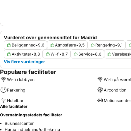
Vurderet over gennemsnittet for Madrid
Beliggenhed
•
9,6
Atmosfære
•
9,5
Rengøring
•
9,1
Aktiviteter
•
8,8
Wi-fi
•
8,7
Service
•
8,6
Værelses
Vis flere vurderinger
Populære faciliteter
Wi-fi i lobbyen
Wi-fi på være
Parkering
Aircondition
Hotelbar
Motionscenter
Alle faciliteter
Overnatningsstedets faciliteter
Businesscenter
Hurtig indtjekning/udtjekning