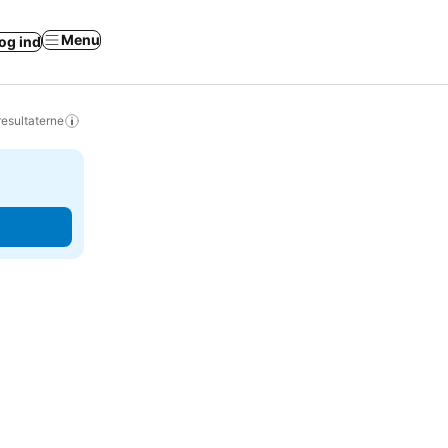
Menu
og ind
resultaterne