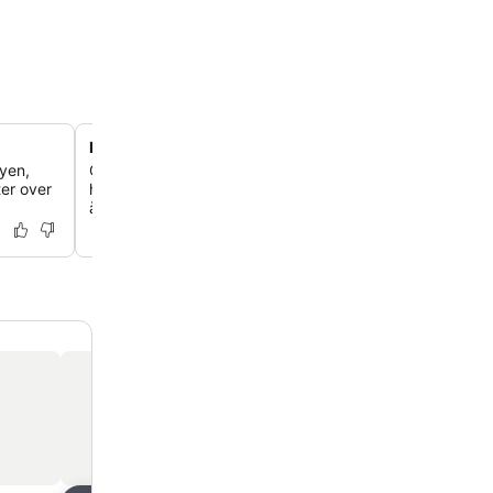
Ikonisk bygning i nybarok stil
yen,
Oplev et ophold i den historiske Edificio España, en af 
er over
højeste bygninger, som viser spansk arkitektur fra det 2
århundrede.