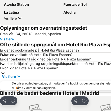
Atocha Station
Puerta del Sol
La Latina
Atocha
Vis flere
Oplysninger om overnatningsstedet
Gran Vía, 84, 28013, Madrid, Spanien
Vis flere
Ofte stillede spørgsmål om Hotel Riu Plaza E
Er der et poolområde på Hotel Riu Plaza Espana?
Er kæledyr tilladt på Hotel Riu Plaza Espana?
Er der parkering til rådighed på Hotel Riu Plaza Espana?
Hvad er indtjeknings- og udtjekningstidspunkterne på Hotel Riu Pla
Hvor ligger Hotel Riu Plaza Espana?
Vis flere
De priser og ledige datoer, vi modtager fra bookingsider, ændrer sig hele 
du føres videre til bookingsiden.
Blandt de bedst bedømte Hotels i Madrid
Føj til favoritter
Føj til favoritter
Del
Del