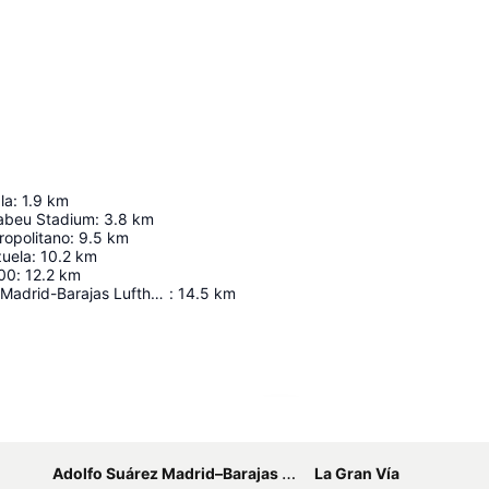
la
:
1.9
km
abeu Stadium
:
3.8
km
ropolitano
:
9.5
km
zuela
:
10.2
km
00
:
12.2
km
Adolfo Suárez Madrid-Barajas Lufthavn
:
14.5
km
Udvid kort
Adolfo Suárez Madrid–Barajas Airport
La Gran Vía