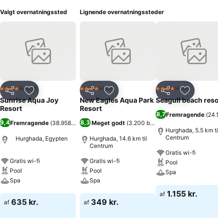
Valgt overnatningssted
Lignende overnatningssteder
Resort
Hotel
Hotel
4 Stjerner
4 Stjerner
4 Stjerner
Del
Føj til favoritter
Del
Føj til favoritter
Del
Føj til fa
Sunrise Aqua Joy
New Eagles Aqua Park
Seagull beach reso
Resort
Resort
8,7
Fremragende
(
24.
9,4
8,3
Fremragende
(
38.958 bedømmelser
Meget godt
)
(
3.200 bedømmelser
)
Hurghada, 5.5 km ti
Centrum
Hurghada, Egypten
Hurghada, 14.6 km til
Centrum
Gratis wi-fi
Gratis wi-fi
Gratis wi-fi
Pool
Pool
Pool
Spa
Spa
Spa
Se priser
1.155 kr.
af
Se priser
Se priser
635 kr.
349 kr.
af
af