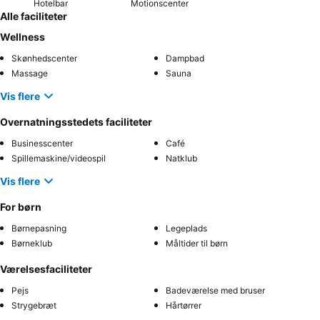
Hotelbar
Motionscenter
Alle faciliteter
Wellness
Skønhedscenter
Dampbad
Massage
Sauna
Vis flere
Overnatningsstedets faciliteter
Businesscenter
Café
Spillemaskine/videospil
Natklub
Vis flere
For børn
Børnepasning
Legeplads
Børneklub
Måltider til børn
Værelsesfaciliteter
Pejs
Badeværelse med bruser
Strygebræt
Hårtørrer