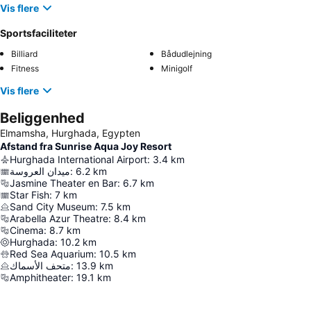
Vis flere
Sportsfaciliteter
Billiard
Bådudlejning
Fitness
Minigolf
Vis flere
Beliggenhed
Elmamsha, Hurghada, Egypten
Afstand fra Sunrise Aqua Joy Resort
Hurghada International Airport
:
3.4
km
ميدان العروسة
:
6.2
km
Jasmine Theater en Bar
:
6.7
km
Star Fish
:
7
km
Sand City Museum
:
7.5
km
Arabella Azur Theatre
:
8.4
km
Cinema
:
8.7
km
Hurghada
:
10.2
km
Red Sea Aquarium
:
10.5
km
متحف الأسماك
:
13.9
km
Amphitheater
:
19.1
km