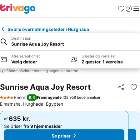
Favoritter
Log ind
Me
Se alle overnatningssteder i Hurghada
Destination
Sunrise Aqua Joy Resort
Afrejse/ankomst
Gæster og værelser
Vælg datoer
2 gæster, 1 værelse
Sådan påvirker betaling søgeresultaterne
Sunrise Aqua Joy Resort
Del
Føj
Resort
9,4
Fremragende
(
38.958 bedømmelser
)
4 Stjerner
Elmamsha, Hurghada, Egypten
635 kr.
635 kr.
af
af
Se priser fra
9 hjemmesider
Se priser fra
9 hjemmesider
Se priser
Se priser