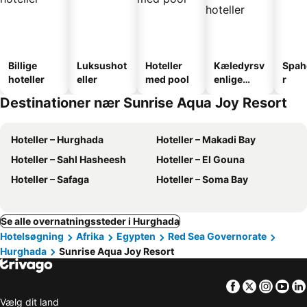
Billige
Luksushot
Hoteller
Kæledyrsv
Spah
hoteller
eller
med pool
enlige
r
hoteller
Destinationer nær Sunrise Aqua Joy Resort
Hoteller – Hurghada
Hoteller – Makadi Bay
Hoteller – Sahl Hasheesh
Hoteller – El Gouna
Hoteller – Safaga
Hoteller – Soma Bay
Se alle overnatningssteder i Hurghada
Hotelsøgning
Afrika
Egypten
Red Sea Governorate
Hurghada
Sunrise Aqua Joy Resort
Facebook
Twitter
Insta
Yo
Vælg dit land