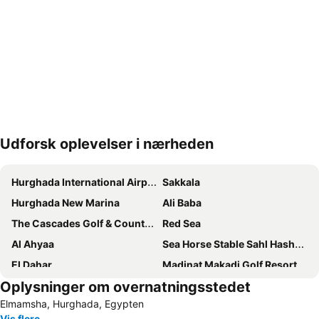
Udforsk oplevelser i nærheden
Udvid kort
Hurghada International Airport
Sakkala
Hurghada New Marina
Ali Baba
The Cascades Golf & Country Club
Red Sea
Al Ahyaa
Sea Horse Stable Sahl Hasheesh
El Dahar
Madinat Makadi Golf Resort
Oplysninger om overnatningsstedet
Papas Beach Club
El Kawthar
Elmamsha, Hurghada, Egypten
Mahmya Island
Hurghada Bowling Center
Vis flere