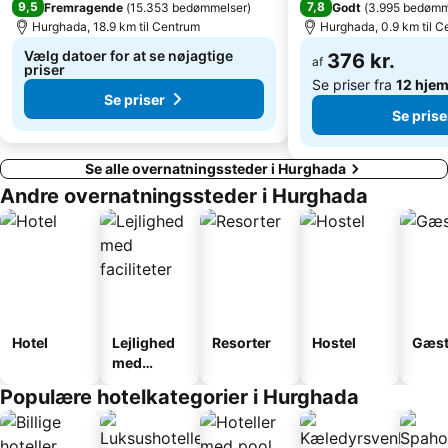
9,5
7,8
Fremragende
(
15.353 bedømmelser
)
Godt
(
3.995 bedømm
Hurghada, 18.9 km til Centrum
Hurghada, 0.9 km til 
Vælg datoer for at se nøjagtige
376 kr.
af
priser
Se priser fra
12 hje
Se priser
Se prise
Se alle overnatningssteder i Hurghada
Andre overnatningssteder i Hurghada
Hotel
Lejlighed
Resorter
Hostel
Gæst
med
faciliteter
Populære hotelkategorier i Hurghada