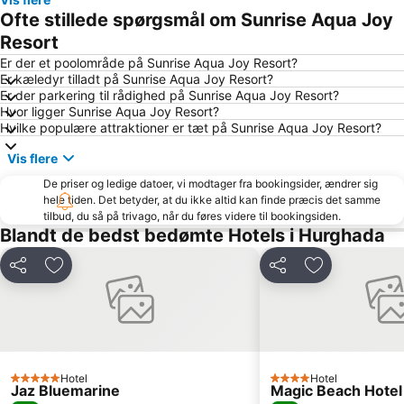
Bordiehns
La Luna
Ofte stillede spørgsmål om Sunrise Aqua Joy
Aladdin Casino
Resort
Er der et poolområde på Sunrise Aqua Joy Resort?
Er kæledyr tilladt på Sunrise Aqua Joy Resort?
Er der parkering til rådighed på Sunrise Aqua Joy Resort?
Hvor ligger Sunrise Aqua Joy Resort?
Hvilke populære attraktioner er tæt på Sunrise Aqua Joy Resort?
Vis flere
De priser og ledige datoer, vi modtager fra bookingsider, ændrer sig
hele tiden. Det betyder, at du ikke altid kan finde præcis det samme
tilbud, du så på trivago, når du føres videre til bookingsiden.
Blandt de bedst bedømte Hotels i Hurghada
Del
Føj til favoritter
Del
Føj til favorit
Hotel
Hotel
5 Stjerner
4 Stjerner
Jaz Bluemarine
Magic Beach Hote