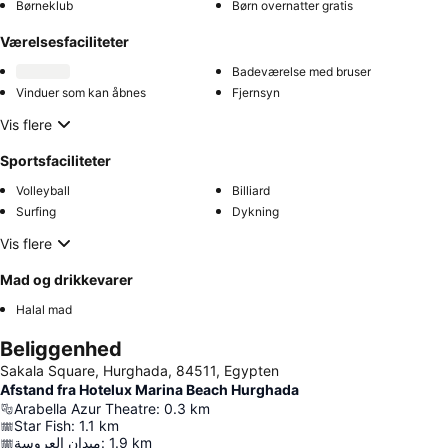
Børneklub
Børn overnatter gratis
Værelsesfaciliteter
Badeværelse med bruser
Vinduer som kan åbnes
Fjernsyn
Vis flere
Sportsfaciliteter
Volleyball
Billiard
Surfing
Dykning
Vis flere
Mad og drikkevarer
Halal mad
Beliggenhed
Sakala Square, Hurghada, 84511, Egypten
Afstand fra Hotelux Marina Beach Hurghada
Arabella Azur Theatre
:
0.3
km
Star Fish
:
1.1
km
ميدان العروسة
:
1.9
km