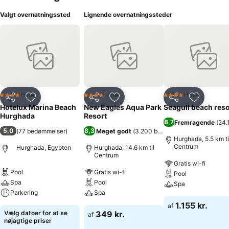
Valgt overnatningssted
Lignende overnatningssteder
Hotel
Hotel
Hotel
4 Stjerner
4 Stjerner
4 Stjerner
Del
Føj til favoritter
Del
Føj til favoritter
Del
Føj til fa
Hotelux Marina Beach
New Eagles Aqua Park
Seagull beach reso
Hurghada
Resort
8,7
Fremragende
(
24.
5,0
8,3
(
77 bedømmelser
)
Meget godt
(
3.200 bedømmelser
)
Hurghada, 5.5 km ti
Centrum
Hurghada, Egypten
Hurghada, 14.6 km til
Centrum
Gratis wi-fi
Pool
Gratis wi-fi
Pool
Spa
Pool
Spa
Parkering
Spa
1.155 kr.
af
Vælg datoer for at se
349 kr.
af
nøjagtige priser