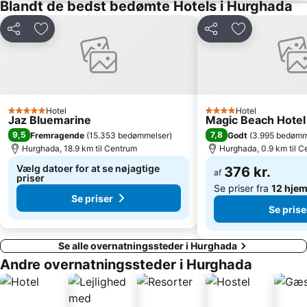
Blandt de bedst bedømte Hotels i Hurghada
Del
Føj til favoritter
Del
Føj til favorit
Hotel
Hotel
5 Stjerner
4 Stjerner
Jaz Bluemarine
Magic Beach Hote
9,5
7,8
Fremragende
(
15.353 bedømmelser
)
Godt
(
3.995 bedømm
Hurghada, 18.9 km til Centrum
Hurghada, 0.9 km til 
Vælg datoer for at se nøjagtige
376 kr.
af
priser
Se priser fra
12 hje
Se priser
Se prise
Se alle overnatningssteder i Hurghada
Andre overnatningssteder i Hurghada