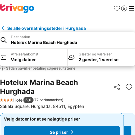
Favoritter
Log ind
Me
Se alle overnatningssteder i Hurghada
Destination
Hotelux Marina Beach Hurghada
Afrejse/ankomst
Gæster og værelser
Vælg datoer
2 gæster, 1 værelse
Sådan påvirker betaling søgeresultaterne
Hotelux Marina Beach
Hurghada
Del
Føj
Hotel
5,0
(
77 bedømmelser
)
4 Stjerner
Sakala Square, Hurghada, 84511, Egypten
Vælg datoer for at se nøjagtige priser
Vælg datoer for at se nøjagtige priser
Se priser
Se priser