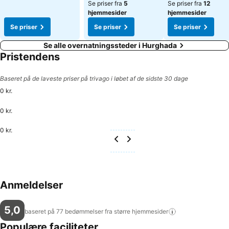
Se priser fra
5
Se priser fra
12
hjemmesider
hjemmesider
Se priser
Se priser
Se priser
Se alle overnatningssteder i Hurghada
Pristendens
Baseret på de laveste priser på trivago i løbet af de sidste 30 dage
0 kr.
0 kr.
0 kr.
Anmeldelser
5,0
baseret på 77 bedømmelser fra større
hjemmesider
Populære faciliteter