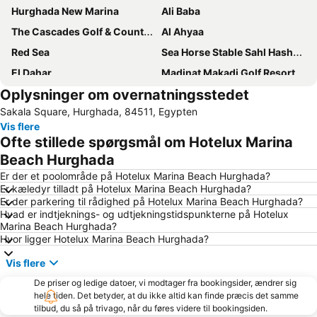
Hurghada New Marina
Ali Baba
The Cascades Golf & Country Club
Al Ahyaa
Red Sea
Sea Horse Stable Sahl Hasheesh
El Dahar
Madinat Makadi Golf Resort
Oplysninger om overnatningsstedet
Papas Beach Club
El Kawthar
Sakala Square, Hurghada, 84511, Egypten
Mahmya Island
Hurghada Bowling Center
Vis flere
La Luna
Bordiehns
Ofte stillede spørgsmål om Hotelux Marina
Aladdin Casino
Beach Hurghada
Er der et poolområde på Hotelux Marina Beach Hurghada?
Er kæledyr tilladt på Hotelux Marina Beach Hurghada?
Er der parkering til rådighed på Hotelux Marina Beach Hurghada?
Hvad er indtjeknings- og udtjekningstidspunkterne på Hotelux
Marina Beach Hurghada?
Hvor ligger Hotelux Marina Beach Hurghada?
Vis flere
De priser og ledige datoer, vi modtager fra bookingsider, ændrer sig
hele tiden. Det betyder, at du ikke altid kan finde præcis det samme
tilbud, du så på trivago, når du føres videre til bookingsiden.