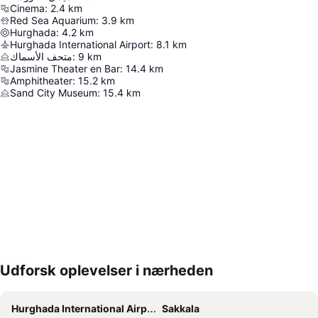
Cinema
:
2.4
km
Red Sea Aquarium
:
3.9
km
Hurghada
:
4.2
km
Hurghada International Airport
:
8.1
km
متحف الأسماك
:
9
km
Jasmine Theater en Bar
:
14.4
km
Amphitheater
:
15.2
km
Sand City Museum
:
15.4
km
Udforsk oplevelser i nærheden
Udvid kort
Hurghada International Airport
Sakkala