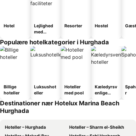
Hotel
Lejlighed
Resorter
Hostel
Gæst
med
faciliteter
Populære hotelkategorier i Hurghada
Billige
Luksushot
Hoteller
Kæledyrsv
Spah
hoteller
eller
med pool
enlige
r
hoteller
Destinationer nær Hotelux Marina Beach
Hurghada
Hoteller – Hurghada
Hoteller – Sharm el-Sheikh
Hoteller – Makadi Bay
Hoteller – Sahl Hasheesh