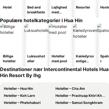
Hotel
Bed and
Lejlighed
Resorter
Host
breakfasts
med
faciliteter
Populære hotelkategorier i Hua Hin
Billige
Luksushot
Hoteller
Kæledyrsv
Spah
hoteller
eller
med pool
enlige
r
hoteller
Destinationer nær Intercontinental Hotels Hua
Hin Resort By Ihg
Hoteller – Hua Hin
Hoteller – Cha Am
Hoteller – Koh Larn
Hoteller – Prachuap Khiri Khan
Hoteller – Phetchaburi
Hoteller – Samut Songkhram