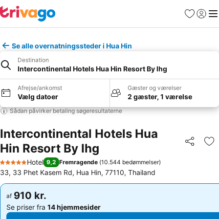
Favoritter
Log ind
Me
Se alle overnatningssteder i Hua Hin
Destination
Intercontinental Hotels Hua Hin Resort By Ihg
Afrejse/ankomst
Gæster og værelser
Vælg datoer
2 gæster, 1 værelse
Sådan påvirker betaling søgeresultaterne
Intercontinental Hotels Hua
Hin Resort By Ihg
Del
Føj
Hotel
9,2
Fremragende
(
10.544 bedømmelser
)
5 Stjerner
33, 33 Phet Kasem Rd, Hua Hin, 77110, Thailand
910 kr.
910 kr.
af
af
Se priser fra
14 hjemmesider
Se priser fra
14 hjemmesider