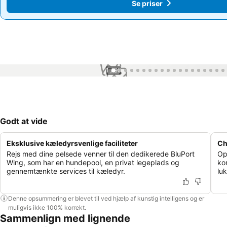
Se priser
Se priser
1 / 99
Godt at vide
Eksklusive kæledyrsvenlige faciliteter
Ch
Rejs med dine pelsede venner til den dedikerede BluPort
Op
Wing, som har en hundepool, en privat legeplads og
ko
gennemtænkte services til kæledyr.
lu
Denne opsummering er blevet til ved hjælp af kunstig intelligens og er
muligvis ikke 100% korrekt.
Sammenlign med lignende