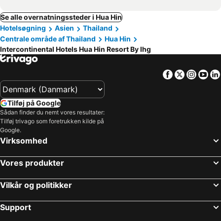
Se alle overnatningssteder i Hua Hin
Hotelsøgning
Asien
Thailand
Centrale område af Thailand
Hua Hin
Intercontinental Hotels Hua Hin Resort By Ihg
Facebook
Twitter
Insta
Yo
Tilføj på Google
Sådan finder du nemt vores resultater:
Tilføj trivago som foretrukken kilde på
Google.
Virksomhed
Vores produkter
Vilkår og politikker
Support