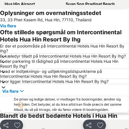
Hua Hin Airport
Suan Son Pradipat Beach
Oplysninger om overnatningsstedet
33, 33 Phet Kasem Rd, Hua Hin, 77110, Thailand
Vis flere
Ofte stillede spørgsmål om Intercontinental
Hotels Hua Hin Resort By Ihg
Er der et poolområde på Intercontinental Hotels Hua Hin Resort By
Ihg?
Er kæledyr tilladt på Intercontinental Hotels Hua Hin Resort By Ihg?
Er der parkering til rådighed på Intercontinental Hotels Hua Hin
Resort By Ihg?
Hvad er indtjeknings- og udtjekningstidspunkterne på
Intercontinental Hotels Hua Hin Resort By Ihg?
Hvor ligger Intercontinental Hotels Hua Hin Resort By Ihg?
Vis flere
De priser og ledige datoer, vi modtager fra bookingsider, ændrer sig
hele tiden. Det betyder, at du ikke altid kan finde præcis det samme
tilbud, du så på trivago, når du føres videre til bookingsiden.
Blandt de bedst bedømte Hotels i Hua Hin
Del
Føj til favoritter
Del
Føj til favorit