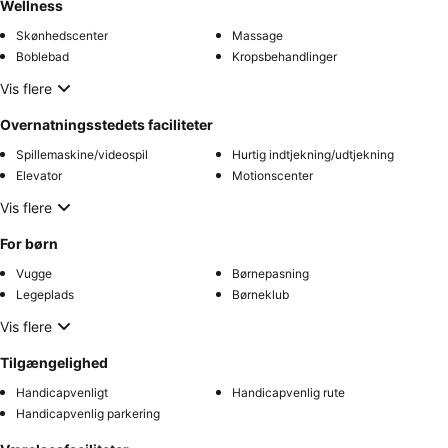
Wellness
Skønhedscenter
Massage
Boblebad
Kropsbehandlinger
Vis flere
Overnatningsstedets faciliteter
Spillemaskine/videospil
Hurtig indtjekning/udtjekning
Elevator
Motionscenter
Vis flere
For børn
Vugge
Børnepasning
Legeplads
Børneklub
Vis flere
Tilgængelighed
Handicapvenligt
Handicapvenlig rute
Handicapvenlig parkering