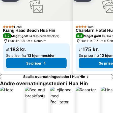
Hotel
Hotel
4 Stjerner
4 Stjerner
Kiang Haad Beach Hua Hin
Chalelarn Hotel Hu
8,2
8,4
Meget godt
(
4.905 bedømmelser
)
Meget godt
(
6.864 
Hua Hin, 1.4 km til Centrum
Hua Hin, 0.7 km til Ce
183 kr.
175 kr.
af
af
Se priser fra
13 hjemmesider
Se priser fra
10 hje
Se priser
Se prise
Se alle overnatningssteder i Hua Hin
Andre overnatningssteder i Hua Hin