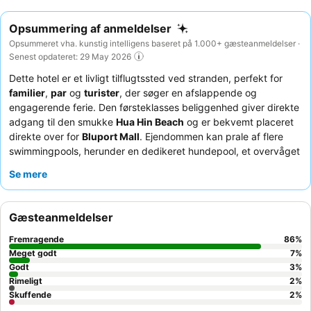
Opsummering af anmeldelser
Opsummeret vha. kunstig intelligens baseret på 1.000+ gæsteanmeldelser ·
Senest opdateret: 29 May 2026
Dette hotel er et livligt tilflugtssted ved stranden, perfekt for
familier
,
par
og
turister
, der søger en afslappende og
engagerende ferie. Den førsteklasses beliggenhed giver direkte
adgang til den smukke
Hua Hin Beach
og er bekvemt placeret
direkte over for
Bluport Mall
. Ejendommen kan prale af flere
swimmingpools, herunder en dedikeret hundepool, et overvåget
legerum for børn
og gratis adgang til
Vana Nava vandland
,
Se mere
hvilket sikrer underholdning for alle aldre. Gæsterne roser
konsekvent den opmærksomme og venlige service fra
personalet og den omfattende, varierede
morgenmadsbuffet
Gæsteanmeldelser
med dens udvalg af internationale og lokale delikatesser. For en
mere rolig oplevelse kan gæsterne anmode om værelser i den
Fremragende
86
%
nyere, mere fredfyldte Blue Port-fløj.
Meget godt
7
%
Godt
3
%
Rimeligt
2
%
Skuffende
2
%