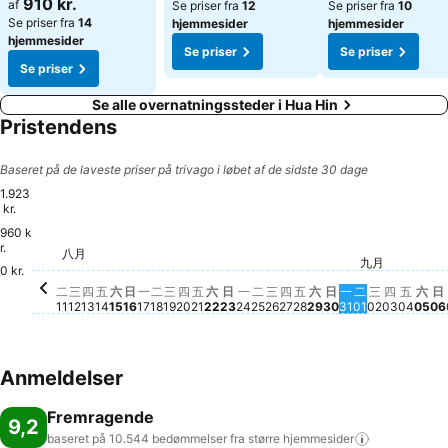
910 kr.
af
Se priser fra
12
Se priser fra
10
Se priser fra
14
hjemmesider
hjemmesider
hjemmesider
Se priser
Se priser
Se priser
Se alle overnatningssteder i Hua Hin
Pristendens
Baseret på de laveste priser på trivago i løbet af de sidste 30 dage
1.923
kr.
960 k
星期
1.8
星期六, 八月 15
1.834 kr.
r.
星期六, 八月 22
1.767 kr.
星期五, 八月 14
1.720 kr.
星期三, 八月 12
1.603 kr.
星期四, 
1.562 kr
八月
星期二, 八月 11
1.511 kr.
星期五, 八月 21
1.502 kr.
星期四, 八月 13
1.437 kr.
星期二, 八月 25
1.411 kr.
星期六, 八月 29
1.403 kr.
星期日, 八月 16
1.380 kr.
星期一, 八月 17
1.366 kr.
星期三, 八月 19
1.355 kr.
星期五, 八月 28
1.352 kr.
星期日, 八月 23
1.346 kr.
星期三, 八月 26
1.339 kr.
星期三, 九
1.285 kr.
星期四, 八月 27
1.236 kr.
星期日, 八月 30
1.204 kr.
星期一, 八月 3
1.210 kr.
九月
星期二, 九月 
1.141 kr.
1
0 kr.
星期二, 八月 18
Ingen pris tilgængelig for denne dato
星期四, 八月 20
Ingen pris tilgængelig for denne d
星期一, 八月 24
Ingen pris tilgængelig for
星期五
Ingen
二
三
四
五
六
日
一
二
三
四
五
六
日
一
二
三
四
五
六
日
一
二
三
四
五
六
日
11
12
13
14
15
16
17
18
19
20
21
22
23
24
25
26
27
28
29
30
31
01
02
03
04
05
06
Anmeldelser
Fremragende
9,2
baseret på 10.544 bedømmelser fra større
hjemmesider