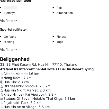
Værelsesfaciliteter
Pejs
Fjernsyn
Aircondition
Vis flere
Sportsfaciliteter
Golfbane
Fitness
Ridning
Yoga
Vis flere
Beliggenhed
33, 33 Phet Kasem Rd, Hua Hin, 77110, Thailand
Afstand fra Intercontinental Hotels Hua Hin Resort By Ihg
Cicada Market
:
1.6
km
Nong Kae
:
1.7
km
Hua Hin
:
2.3
km
Old Steamlocomotive
:
2.3
km
Hua Hin Night Market
:
2.6
km
Khao Hin Lek Fai Viewpoint
:
2.8
km
Statues Of Seven Notable Thai Kings
:
5.1
km
Rajabhakti Park
:
5.2
km
Hua Hin Artist Village
:
5.6
km