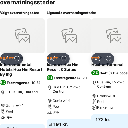
overnatningssteder
Valgt overnatningssted
Lignende overnatningssteder
Hotel
Hotel
Hotel
5 Stjerner
4 Stjerner
3 Stjerner
Del
Føj til favoritter
Del
Føj til favoritter
Del
Føj til fa
Intercontinental
Isanook Hua Hin
Huahin Terminal
Hotels Hua Hin Resort
Resort & Suites
7,5
Godt
(
3.194 bedø
By Ihg
9,1
Fremragende
(
4.179 bedømmelser
)
Hua Hin, 1.5 km til
9,2
Fremragende
(
10.544 bedømmelser
)
Centrum
Hua Hin, 6.2 km til
Centrum
Hua Hin, Thailand
Gratis wi-fi
Gratis wi-fi
Pool
Gratis wi-fi
Pool
Parkering
Pool
Spa
Spa
72 kr.
af
191 kr.
af