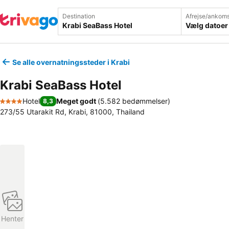
Destination
Afrejse/ankoms
Vælg datoer
Se alle overnatningssteder i Krabi
Krabi SeaBass Hotel
Hotel
Meget godt
(
5.582 bedømmelser
)
8,3
4 Stjerner
273/55 Utarakit Rd, Krabi, 81000, Thailand
Henter