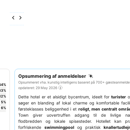
Opsummering af anmeldelser
Opsummeret vha. kunstig intelligens baseret på 700+ gæsteanmeldel
44
%
opdateret: 29 May 2026
33
%
12
%
Dette hotel er et alsidigt bycentrum, ideelt for
turister
5
%
søger en blanding af lokal charme og komfortable facili
6
%
førsteklasses beliggenhed i et
roligt, men centralt områ
Town giver uovertruffen adgang til de livlige na
flodbredden og lokale spisesteder. Hotellet kan p
forfriskende
swimmingpool
og praktisk
knallertudlej