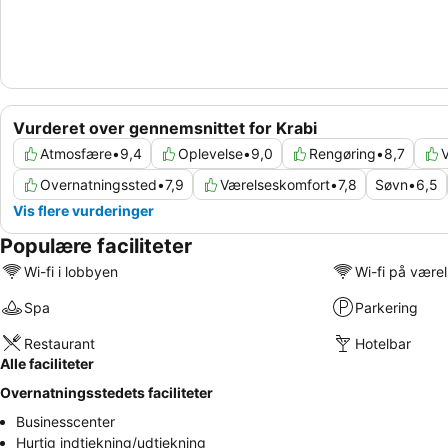
Vurderet over gennemsnittet for Krabi
Atmosfære
•
9,4
Oplevelse
•
9,0
Rengøring
•
8,7
Overnatningssted
•
7,9
Værelseskomfort
•
7,8
Søvn
•
6,5
Vis flere vurderinger
Populære faciliteter
Wi-fi i lobbyen
Wi-fi på være
Spa
Parkering
Restaurant
Hotelbar
Alle faciliteter
Overnatningsstedets faciliteter
Businesscenter
Hurtig indtjekning/udtjekning