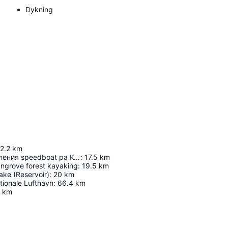
Dykning
2.2
km
место отправления speedboat ра Ko Pong
:
17.5
km
ngrove forest kayaking
:
19.5
km
ake (Reservoir)
:
20
km
tionale Lufthavn
:
66.4
km
km