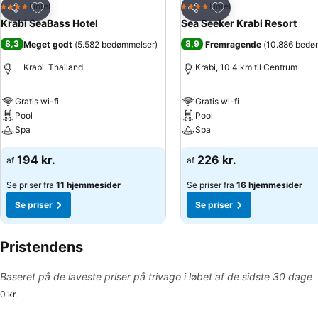
Føj til favoritter
Føj til favoritter
Hotel
Hotel
4 Stjerner
4 Stjerner
Del
Del
Krabi SeaBass Hotel
Sea Seeker Krabi Resort
8,3
8,9
Meget godt
(
5.582 bedømmelser
)
Fremragende
(
10.886 bedø
Krabi, Thailand
Krabi, 10.4 km til Centrum
Gratis wi-fi
Gratis wi-fi
Pool
Pool
Spa
Spa
194 kr.
226 kr.
af
af
Se priser fra
11 hjemmesider
Se priser fra
16 hjemmesider
Se priser
Se priser
Pristendens
Baseret på de laveste priser på trivago i løbet af de sidste 30 dage
0 kr.