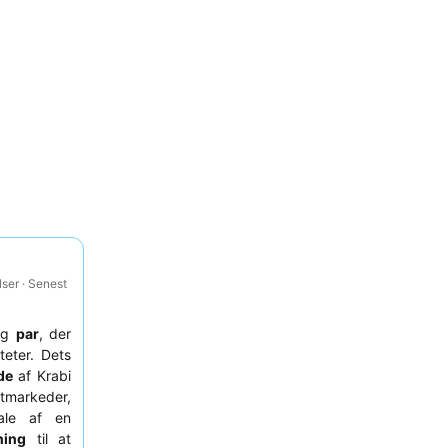
ser · Senest
og
par
, der
teter. Dets
de
af Krabi
tmarkeder,
rale af en
ning
til at