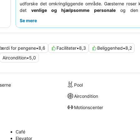
udforske det omkringliggende område. Gæsterne roser 
det
venlige og hjælpsomme personale
og den v
morgenmadsbuffet
, der byder på både thailandske o
Se mere
retter. For et virkelig afslappende ophold kan du overvej
om et værelse med
pooladgang
.
Værdi for pengene
•
8,6
Faciliteter
•
8,3
Beliggenhed
•
8,2
Aircondition
•
5,0
lserne
Pool
Aircondition
Motionscenter
Café
Elevator