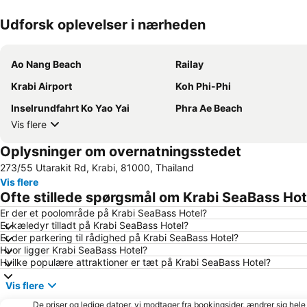
Udforsk oplevelser i nærheden
Ao Nang Beach
Railay
Krabi Airport
Koh Phi-Phi
Inselrundfahrt Ko Yao Yai
Phra Ae Beach
Vis flere
Oplysninger om overnatningsstedet
273/55 Utarakit Rd, Krabi, 81000, Thailand
Vis flere
Ofte stillede spørgsmål om Krabi SeaBass Hot
Er der et poolområde på Krabi SeaBass Hotel?
Er kæledyr tilladt på Krabi SeaBass Hotel?
Er der parkering til rådighed på Krabi SeaBass Hotel?
Hvor ligger Krabi SeaBass Hotel?
Hvilke populære attraktioner er tæt på Krabi SeaBass Hotel?
Vis flere
De priser og ledige datoer, vi modtager fra bookingsider, ændrer sig hele 