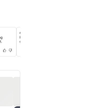
Afslappende spa- og massagebehandlinger
ng
Forkæl dig selv med en mindeværdig oplevelse med ma
t.
dampbad og spa-behandlinger på stedet for ultimativ a