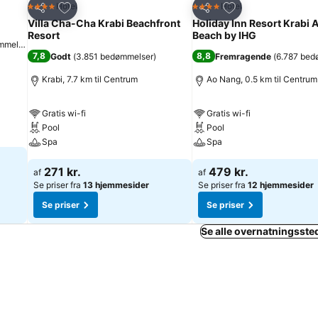
Føj til favoritter
Føj til favoritter
Hotel
Hotel
4 Stjerner
4 Stjerner
Del
Del
Villa Cha-Cha Krabi Beachfront
Holiday Inn Resort Krabi 
Resort
Beach by IHG
mmelser
)
7,8
8,8
Godt
(
3.851 bedømmelser
)
Fremragende
(
6.787 bed
Krabi, 7.7 km til Centrum
Ao Nang, 0.5 km til Centrum
Gratis wi-fi
Gratis wi-fi
Pool
Pool
Spa
Spa
271 kr.
479 kr.
af
af
Se priser fra
13 hjemmesider
Se priser fra
12 hjemmesider
Se priser
Se priser
Se alle overnatningssted