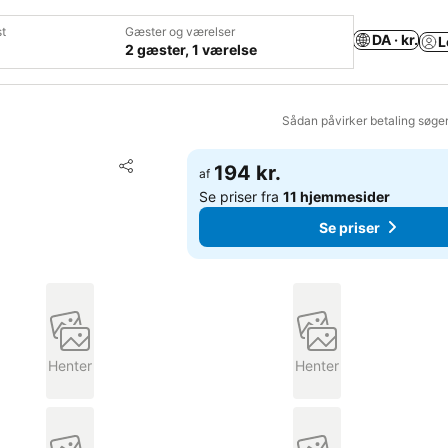
t
Gæster og værelser
DA · kr.
L
2 gæster, 1 værelse
Sådan påvirker betaling søge
Føj til favoritter
194 kr.
af
Del
Se priser fra
11 hjemmesider
Se priser
Henter
Henter