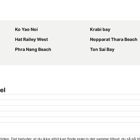
Udvid kort
Ko Yao Noi
Krabi bay
Hat Railey West
Nopparat Thara Beach
Phra Nang Beach
Ton Sai Bay
el
tiden. Det betyder, at du ikke altid kan finde præcis det samme tilbud, du så på tr