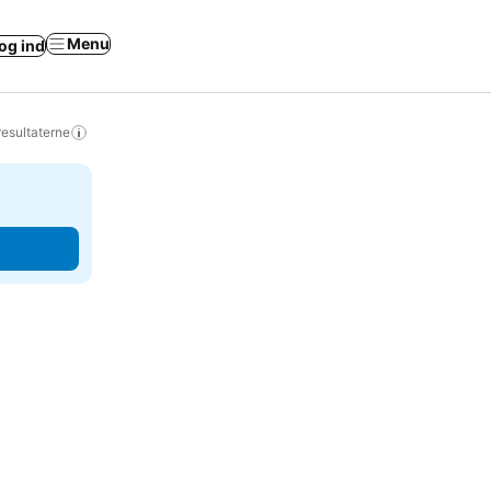
Menu
og ind
resultaterne