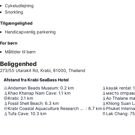
Cykeludlejning
Snorkling
Tilgængelighed
Handicapvenlig parkering
For børn
Måltider til børn
Beliggenhed
273/55 Utarakit Rd, Krabi, 81000, Thailand
Afstand fra Krabi SeaBass Hotel
Andaman Beads Museum
:
0.2
km
kayak rental
:
1
Khao Khanap Nam Cave
:
1.1
km
Krabi
:
2.1
km
Ao Thalane ma
Fossil Shell Beach
:
6.3
km
Khlong Suan L
Krabi Coastal Aquaculture Research And Development Center
:
6.7
km
Phuket Interna
Tufa Cave
:
10.3
km
Lak Chang
:
75