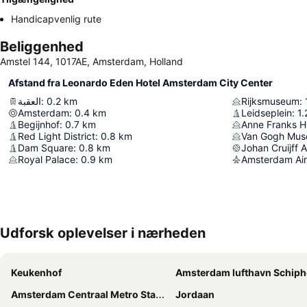
Handicapvenlig rute
Beliggenhed
Amstel 144, 1017AE, Amsterdam, Holland
Afstand fra Leonardo Eden Hotel Amsterdam City Center
العقبة
:
0.2
km
Rijksmuseum
:
Amsterdam
:
0.4
km
Leidseplein
:
1.
Begijnhof
:
0.7
km
Anne Franks H
Red Light District
:
0.8
km
Van Gogh Mu
Dam Square
:
0.8
km
Johan Cruijff 
Royal Palace
:
0.9
km
Amsterdam Air
Udforsk oplevelser i nærheden
Keukenhof
Amsterdam lufthavn Schiph
Amsterdam Centraal Metro Station
Jordaan