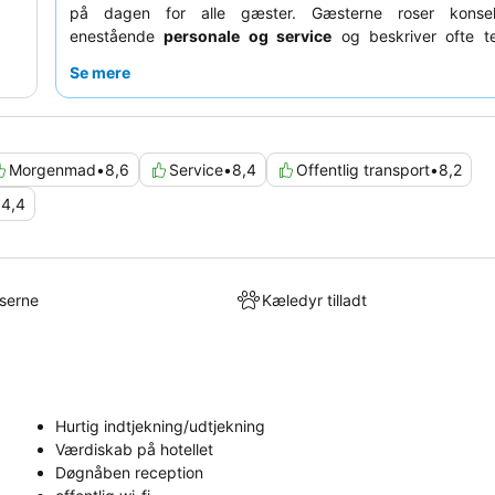
på dagen for alle gæster. Gæsterne roser konse
enestående
personale og service
og beskriver ofte 
venligt, hjælpsomt og imødekommende. For et mere roligt
Se mere
du overveje at anmode om et værelse, der vender væk fr
at minimere potentiel støj.
Morgenmad
•
8,6
Service
•
8,4
Offentlig transport
•
8,2
•
4,4
lserne
Kæledyr tilladt
Hurtig indtjekning/udtjekning
Værdiskab på hotellet
Døgnåben reception