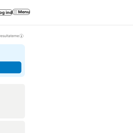
Menu
og ind
resultaterne