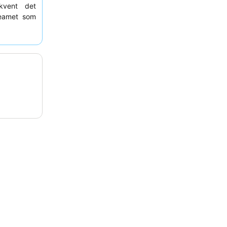
kvent det
teamet som
 ophold kan
a gaden for