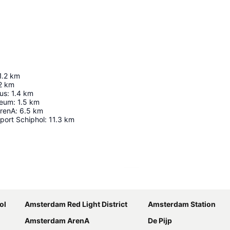
1.2
km
2
km
us
:
1.4
km
seum
:
1.5
km
ArenA
:
6.5
km
port Schiphol
:
11.3
km
Udvid kort
ol
Amsterdam Red Light District
Amsterdam Station
Amsterdam ArenA
De Pijp