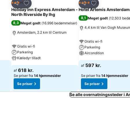
Føj til favoritter
Føj til favoritter
Hotel
Hotel
3 Stjerner
4 Stjerner
Del
Del
Holiday Inn Express Amsterdam -
Hotel Artemis Amsterdam
North Riverside By Ihg
8,1
Meget godt
(
12.503 bed
8,3
Meget godt
(
16.996 bedømmelser
)
4.4 km til Van Gogh Museu
Amsterdam, 2.2 km til Centrum
Gratis wi-fi
Gratis wi-fi
Parkering
Parkering
Aircondition
Kæledyr tilladt
597 kr.
af
618 kr.
af
Se priser fra
14 hjemmesider
Se priser fra
14 hjemmesider
Se priser
Se priser
Se alle overnatningssteder i