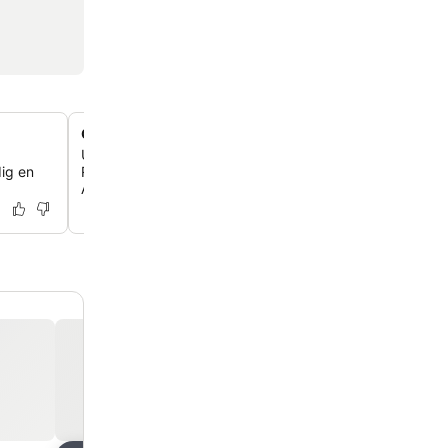
Centrale transportforbindelser ved Rembrandtplein
Udforsk byen nemt via det nærliggende sporvognsstop
dig en
Rembrandtplein, som giver en direkte 10-minutters forbin
Amsterdam Centraal Station.