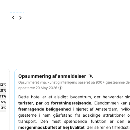
Opsummering af anmeldelser
Opsummeret vha. kunstig intelligens baseret på 900+ gæsteanmeldel
53
%
opdateret: 29 May 2026
28
%
11
%
Dette hotel er et alsidigt bycentrum, der henvender sig l
5
%
turister
,
par
og
forretningsrejsende
. Ejendommen kan p
3
%
fremragende beliggenhed
i hjertet af Amsterdam, hvilk
gæsterne i nem gåafstand fra adskillige attraktioner o
transport. Den mest spændende funktion er den
o
morgenmadsbuffet af høj kvalitet
, der sikrer en tilfredsst