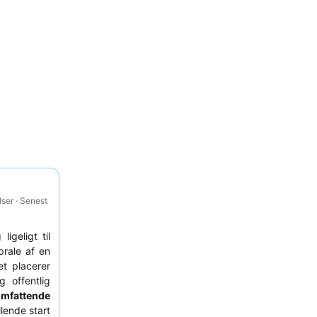
ser · Senest
igeligt til
rale af en
et placerer
g offentlig
mfattende
illende start