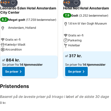
Føj til favoritter
Føj til favoritter
Hotel
Hotel
4 Stjerner
3 Stjerner
Del
Del
Leonardo Eden Hotel Amsterdam
Hotel Not Hotel Amsterdam
City Center
7,9
Godt
(
3.252 bedømmelser
)
8,2
Meget godt
(
17.259 bedømmelser
)
1.6 km til Van Gogh Museum
Amsterdam, Holland
Gratis wi-fi
Gratis wi-fi
Parkering
Kæledyr tilladt
Hotelbar
Aircondition
317 kr.
af
864 kr.
af
Se priser fra
14 hjemmesider
Se priser fra
14 hjemmesider
Se priser
Se priser
Pristendens
Baseret på de laveste priser på trivago i løbet af de sidste 30 dage
0 kr.