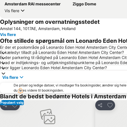
Amsterdam RAI messecenter
Ziggo Dome
Vis flere
Oplysninger om overnatningsstedet
Amstel 144, 1017AE, Amsterdam, Holland
Vis flere
Ofte stillede spørgsmål om Leonardo Eden Ho
Er der et poolområde på Leonardo Eden Hotel Amsterdam City Cent
Er kæledyr tilladt på Leonardo Eden Hotel Amsterdam City Center?
Er der parkering til rådighed på Leonardo Eden Hotel Amsterdam Ci
Hvad er indtjeknings- og udtjekningstidspunkterne på Leonardo Ed
Hvor ligger Leonardo Eden Hotel Amsterdam City Center?
Vis flere
De priser og ledige datoer, vi modtager fra bookingsider, ændrer sig hele 
du føres videre til bookingsiden.
Blandt de bedst bedømte Hotels i Amsterdam
Populært valg
Føj til favoritter
Føj til fa
Del
Del