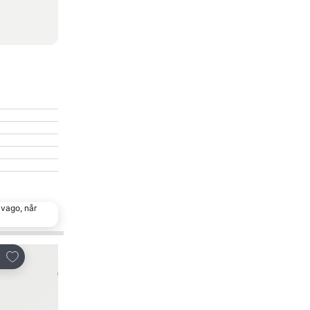
ivago, når
Føj til favoritter
Føj til favoritter
Del