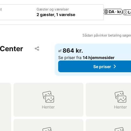
t
Gæster og værelser
DA · kr.
L
2 gæster, 1 værelse
Sådan påvirker betaling søge
 Center
Føj til favoritter
864 kr.
af
Del
Se priser fra
14 hjemmesider
Se priser
Henter
Henter