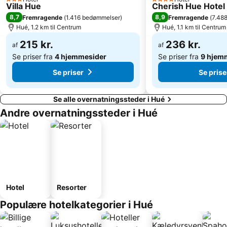
3 Stjerner
4 Stjerner
Villa Hue
Cherish Hue Hotel
8,7
8,9
Fremragende
(
1.416 bedømmelser
)
Fremragende
(
7.48
Hué, 1.2 km til Centrum
Hué, 1.1 km til Centrum
215 kr.
236 kr.
af
af
Se priser fra
4 hjemmesider
Se priser fra
9 hjem
Se priser
Se prise
Se alle overnatningssteder i Hué
Andre overnatningssteder i Hué
Hotel
Resorter
Populære hotelkategorier i Hué