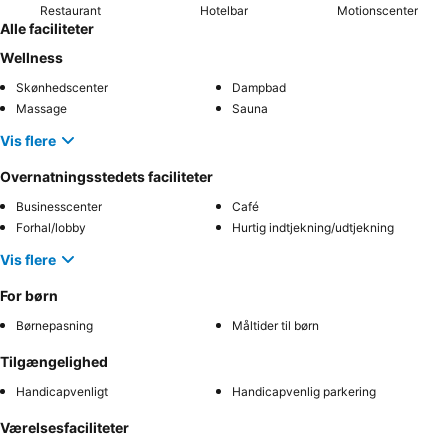
Restaurant
Hotelbar
Motionscenter
Alle faciliteter
Wellness
Skønhedscenter
Dampbad
Massage
Sauna
Vis flere
Overnatningsstedets faciliteter
Businesscenter
Café
Forhal/lobby
Hurtig indtjekning/udtjekning
Vis flere
For børn
Børnepasning
Måltider til børn
Tilgængelighed
Handicapvenligt
Handicapvenlig parkering
Værelsesfaciliteter