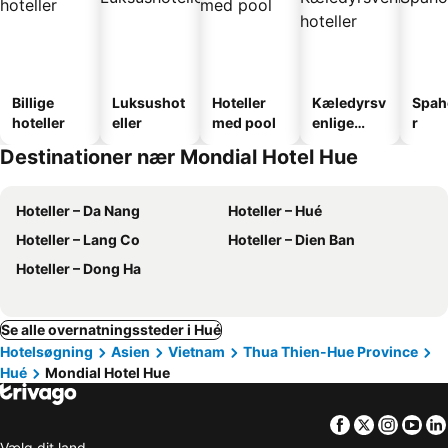
Billige
Luksushot
Hoteller
Kæledyrsv
Spah
hoteller
eller
med pool
enlige
r
hoteller
Destinationer nær Mondial Hotel Hue
Hoteller – Da Nang
Hoteller – Hué
Hoteller – Lang Co
Hoteller – Dien Ban
Hoteller – Dong Ha
Se alle overnatningssteder i Hué
Hotelsøgning
Asien
Vietnam
Thua Thien-Hue Province
Hué
Mondial Hotel Hue
Facebook
Twitter
Insta
Yo
Vælg dit land