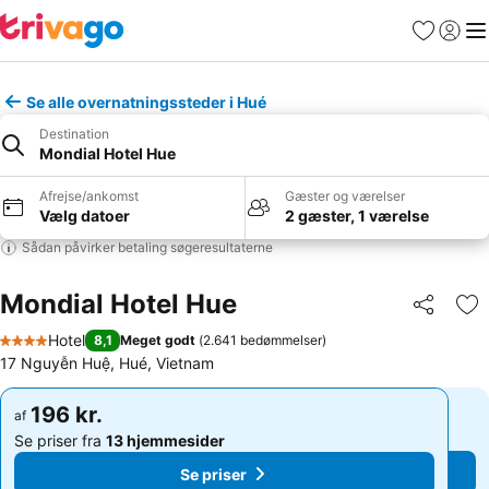
Favoritter
Log ind
Me
Se alle overnatningssteder i Hué
Destination
Mondial Hotel Hue
Afrejse/ankomst
Gæster og værelser
Vælg datoer
2 gæster, 1 værelse
Sådan påvirker betaling søgeresultaterne
Mondial Hotel Hue
Del
Føj
Hotel
8,1
Meget godt
(
2.641 bedømmelser
)
4 Stjerner
17 Nguyễn Huệ, Hué, Vietnam
196 kr.
196 kr.
af
af
Se priser fra
13 hjemmesider
Se priser fra
13 hjemmesider
Se priser
Se priser