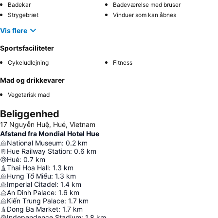
Badekar
Badeværelse med bruser
Strygebræt
Vinduer som kan åbnes
Vis flere
Sportsfaciliteter
Cykeludlejning
Fitness
Mad og drikkevarer
Vegetarisk mad
Beliggenhed
17 Nguyễn Huệ, Hué, Vietnam
Afstand fra Mondial Hotel Hue
National Museum
:
0.2
km
Hue Railway Station
:
0.6
km
Hué
:
0.7
km
Thai Hoa Hall
:
1.3
km
Hưng Tổ Miếu
:
1.3
km
Imperial Citadel
:
1.4
km
An Dinh Palace
:
1.6
km
Kiến Trung Palace
:
1.7
km
Dong Ba Market
:
1.7
km
Independence Stadium
:
1.8
km