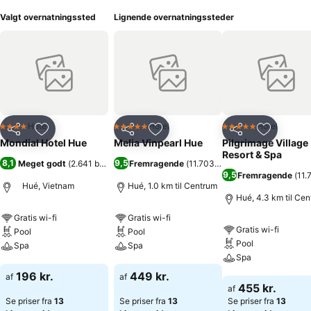
Valgt overnatningssted
Lignende overnatningssteder
Hotel
Hotel
Hotel
4 Stjerner
5 Stjerner
5 Stjerner
Del
Føj til favoritter
Del
Føj til favoritter
Del
Føj til fa
Mondial Hotel Hue
Melia Vinpearl Hue
Pilgrimage Village
Resort & Spa
8,1
9,5
Meget godt
(
2.641 bedømmelser
Fremragende
)
(
11.703 bedømmelser
)
9,5
Fremragende
(
11.
Hué, Vietnam
Hué, 1.0 km til Centrum
Hué, 4.3 km til Ce
Gratis wi-fi
Gratis wi-fi
Gratis wi-fi
Pool
Pool
Pool
Spa
Spa
Spa
Se priser
Se priser
196 kr.
449 kr.
af
af
Se priser
455 kr.
af
Se priser fra
13
Se priser fra
13
Se priser fra
13