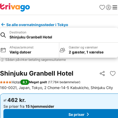
Favoritter
Log ind
Me
Se alle overnatningssteder i Tokyo
Destination
Shinjuku Granbell Hotel
Afrejse/ankomst
Gæster og værelser
Vælg datoer
2 gæster, 1 værelse
Sådan påvirker betaling søgeresultaterne
Shinjuku Granbell Hotel
Del
Føj
Hotel
8,1
Meget godt
(
17.784 bedømmelser
)
4 Stjerner
160-0021, Japan, Tokyo, 2 Chome-14-5 Kabukicho, Shinjuku City
462 kr.
462 kr.
af
af
Se priser fra
15 hjemmesider
Se priser fra
15 hjemmesider
Se priser
Se priser