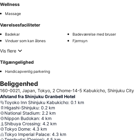
Wellness
Massage
Værelsesfaciliteter
Badekar
Badeværelse med bruser
Vinduer som kan åbnes
Fjernsyn
Vis flere
Tilgængelighed
Handicapvenlig parkering
Beliggenhed
160-0021, Japan, Tokyo, 2 Chome-14-5 Kabukicho, Shinjuku City
Afstand fra Shinjuku Granbell Hotel
Toyoko Inn Shinjuku Kabukicho
:
0.1
km
Higashi-Shinjuku
:
0.2
km
National Stadium
:
2.2
km
Nippon Budokan
:
4
km
Shibuya Crossing
:
4.2
km
Tokyo Dome
:
4.3
km
Tokyo Imperial Palace
:
4.3
km
Tenshudai (Donjon)
:
4.5
km