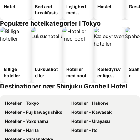
Hotel
Bed and
Lejlighed
Hostel
Gæst
breakfasts
med
faciliteter
Populære hotelkategorier i Tokyo
Billige
Luksushot
Hoteller
Kæledyrsv
Spah
hoteller
eller
med pool
enlige
r
hoteller
Destinationer nær Shinjuku Granbell Hotel
Hoteller – Tokyo
Hoteller – Hakone
Hoteller – Fujikawaguchiko
Hoteller – Kawasaki
Hoteller – Yokohama
Hoteller – Urayasu
Hoteller – Narita
Hoteller – Ito
Hoteller – Yamanakako