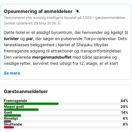
Opsummering af anmeldelser
Opsummeret vha. kunstig intelligens baseret på 1.000+ gæsteanmeldelser ·
Senest opdateret: 29 May 2026
Dette hotel er et alsidigt bycentrum, der henvender sig ligeligt til
turister
og
par
, der søger en pulserende Tokyo-oplevelse. Dets
førsteklasses beliggenhed i hjertet af Shinjuku tilbyder
fremragende adgang til attraktioner og transportforbindelser.
Den varierede
morgenmadsbuffet
med både japanske og
vestlige retter, serveret med udsigt fra 12. etage, er et klart
højdepunkt. Gæsterne roser konsekvent det
venlige,
Se mere
hjælpsomme og imødekommende personale
, som er dygtige i
engelsk og ivrige efter at hjælpe. For et virkelig mindeværdigt
ophold kan du overveje at booke en af de større suiter eller
Gæsteanmeldelser
executive-værelser for deres
rummelighed
og komfortable
senge.
Fremragende
44
%
Meget godt
28
%
Godt
14
%
Rimeligt
6
%
Skuffende
8
%