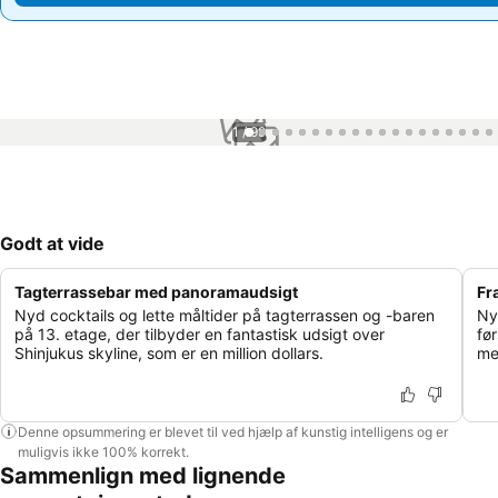
1 / 99
Godt at vide
Tagterrassebar med panoramaudsigt
Fr
Nyd cocktails og lette måltider på tagterrassen og -baren
Ny
på 13. etage, der tilbyder en fantastisk udsigt over
fø
Shinjukus skyline, som er en million dollars.
me
Denne opsummering er blevet til ved hjælp af kunstig intelligens og er
muligvis ikke 100% korrekt.
Sammenlign med lignende