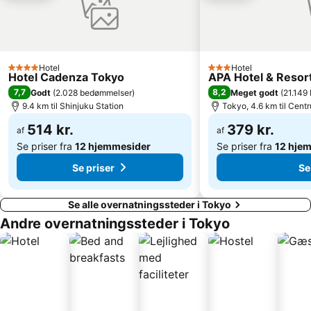
Akihabara Metro Station
Bunkyo
Kichijoji Station
Daikanyama
Yanaka Cemetery
Kabukicho
Hotel
Hotel
4 Stjerner
3 Stjerner
Hotel Cadenza Tokyo
APA Hotel & Reso
Yoyogi Station
Hamamatsucho station
7,7
8,2
Godt
(
2.028 bedømmelser
)
Meget godt
(
21.149
Hatchōbori Metro Station
Omotesando Station
9.4 km til Shinjuku Station
Tokyo, 4.6 km til Cent
Nihonbashi Station-Tokyo
Akasaka Metro Station
514 kr.
379 kr.
af
af
Se priser fra
12 hjemmesider
Se priser fra
12 hje
Se priser
Se
Se alle overnatningssteder i Tokyo
Andre overnatningssteder i Tokyo