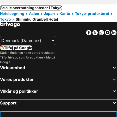
Se alle overnatningssteder i Tokyo
Hotelsøgning
Asien
Japan
Kanto
Tokyo-præfekturet
Tokyo
Shinjuku Granbell Hotel
Facebook
Twitter
Insta
Yo
Tilføj på Google
Sådan finder du nemt vores resultater:
Tilføj trivago som foretrukken kilde på
Google.
Virksomhed
Vores produkter
Vilkår og politikker
Support