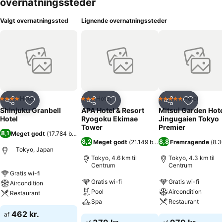
overnatningssteder
Valgt overnatningssted
Lignende overnatningssteder
Hotel
Hotel
Hotel
4 Stjerner
3 Stjerner
5 Stjerner
Del
Føj til favoritter
Del
Føj til favoritter
Del
Føj til fa
Shinjuku Granbell
APA Hotel & Resort
Mitsui Garden Hot
Hotel
Ryogoku Ekimae
Jingugaien Tokyo
Tower
Premier
8,1
Meget godt
(
17.784 bedømmelser
)
8,2
8,8
Meget godt
(
21.149 bedømmelser
Fremragende
)
(
8.
Tokyo, Japan
Tokyo, 4.6 km til
Tokyo, 4.3 km til
Centrum
Centrum
Gratis wi-fi
Gratis wi-fi
Gratis wi-fi
Aircondition
Pool
Aircondition
Restaurant
Spa
Restaurant
462 kr.
af