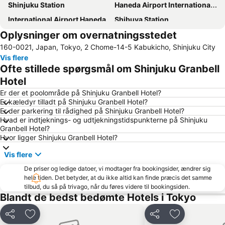
Shinjuku Station
Haneda Airport International Terminal Station
International Airport Haneda
Shibuya Station
Oplysninger om overnatningsstedet
Akasaka Mitsuke Station
Akihabara Station
160-0021, Japan, Tokyo, 2 Chome-14-5 Kabukicho, Shinjuku City
Ikebukuro Station
Akasaka Station-Tokyo
Vis flere
Ueno Metro Station
Nakameguro Station
Ofte stillede spørgsmål om Shinjuku Granbell
Taito
Shimokitazawa
Hotel
Ebisu Station
Tokyo Disneyland
Er der et poolområde på Shinjuku Granbell Hotel?
Er kæledyr tilladt på Shinjuku Granbell Hotel?
Shinjuku Metro Station
Tokyo Disney Resort
Er der parkering til rådighed på Shinjuku Granbell Hotel?
Hvad er indtjeknings- og udtjekningstidspunkterne på Shinjuku
Minato
Shinagawa Station
Granbell Hotel?
Odaiba
Meguro
Hvor ligger Shinjuku Granbell Hotel?
Sensoji Temple
Harajuku Station
Vis flere
Roppongi Station
Asakusa Metro Station
De priser og ledige datoer, vi modtager fra bookingsider, ændrer sig
hele tiden. Det betyder, at du ikke altid kan finde præcis det samme
Shinagawa
Tokyo International Airport
tilbud, du så på trivago, når du føres videre til bookingsiden.
Ginza Metro Station
Shimbashi Metro Station
Blandt de bedst bedømte Hotels i Tokyo
Uneo
Tawaramachi Metro Station
Del
Føj til favoritter
Del
Føj til favorit
Haneda Airport Terminal 2
Shibuya Metro Station