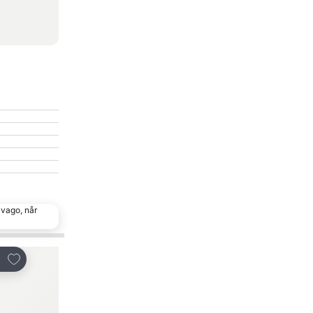
ivago, når
Føj til favoritter
Føj til favoritter
Del