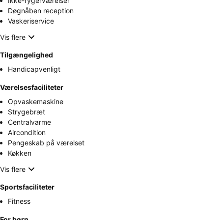
Ikke-rygerværelser
Døgnåben reception
Vaskeriservice
Vis flere
Tilgængelighed
Handicapvenligt
Værelsesfaciliteter
Opvaskemaskine
Strygebræt
Centralvarme
Aircondition
Pengeskab på værelset
Køkken
Vis flere
Sportsfaciliteter
Fitness
For børn