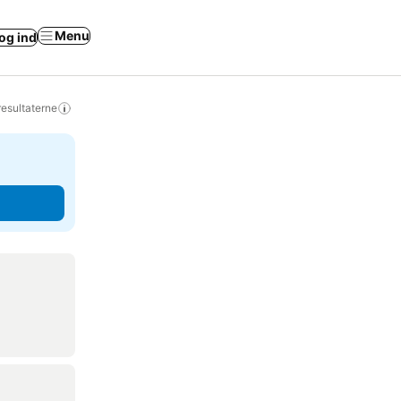
Menu
og ind
resultaterne