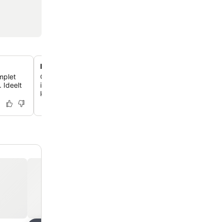
Moderne og rent design overalt
mplet
Oplev et moderne og pletfrit miljø, lige fra de velholdte v
 Ideelt
indbydende receptionsområder, der sikrer dig et behage
komfortabelt ophold.