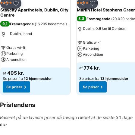
Føj til favoritter
Føj til favoritter
Hotel
Hotel
4 Stjerner
4 Stjerner
Del
Del
Staycity Aparthotels, Dublin, City
Marlin Hotel Stephens Gree
Centre
8,8
Fremragende
(
20.029 bedø
9,1
Fremragende
(
16.295 bedømmelser
)
Dublin, 0.6 km til Centrum
Dublin, Irland
Gratis wi-fi
Gratis wi-fi
Parkering
Parkering
Aircondition
Aircondition
Se priser
774 kr.
af
Se priser
495 kr.
af
Se priser fra
12 hjemmesider
Se priser fra
13 hjemmesider
Se priser
Se priser
Pristendens
Baseret på de laveste priser på trivago i løbet af de sidste 30 dage
0 kr.