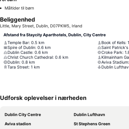
Måltider til børn
Beliggenhed
Little, Mary Street, Dublin, D07PKW5, Irland
Afstand fra Staycity Aparthotels, Dublin, City Centre
Temple Bar
:
0.5
km
Book of Kells
:
Spire of Dublin
:
0.6
km
Saint Patrick'
Dublin Castle
:
0.6
km
Croke Park
:
1.
Christ Church Cathedral
:
0.6
km
Kilmainham Ga
Dublin
:
0.8
km
Aviva Stadium
Tara Street
:
1
km
Dublin Luftha
Udforsk oplevelser i nærheden
Dublin City Centre
Dublin Lufthavn
Aviva stadion
St Stephens Green