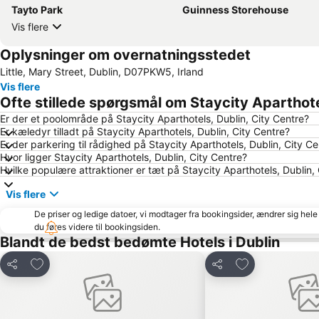
Tayto Park
Guinness Storehouse
Vis flere
Oplysninger om overnatningsstedet
Little, Mary Street, Dublin, D07PKW5, Irland
Vis flere
Ofte stillede spørgsmål om Staycity Aparthote
Er der et poolområde på Staycity Aparthotels, Dublin, City Centre?
Er kæledyr tilladt på Staycity Aparthotels, Dublin, City Centre?
Er der parkering til rådighed på Staycity Aparthotels, Dublin, City Ce
Hvor ligger Staycity Aparthotels, Dublin, City Centre?
Hvilke populære attraktioner er tæt på Staycity Aparthotels, Dublin,
Vis flere
De priser og ledige datoer, vi modtager fra bookingsider, ændrer sig hele 
du føres videre til bookingsiden.
Blandt de bedst bedømte Hotels i Dublin
Føj til favoritter
Føj til favoritter
Del
Del