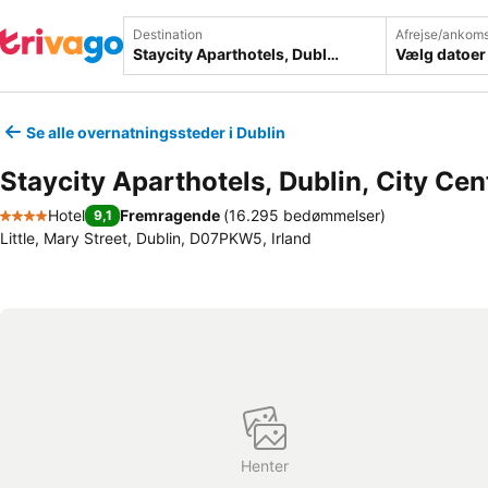
Destination
Afrejse/ankoms
Vælg datoer
Se alle overnatningssteder i Dublin
Staycity Aparthotels, Dublin, City Cen
Hotel
Fremragende
(
16.295 bedømmelser
)
9,1
4 Stjerner
Little, Mary Street, Dublin, D07PKW5, Irland
Henter