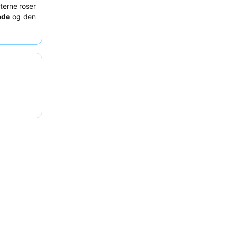
terne roser
åde
og den
ligt ophold
æk fra den