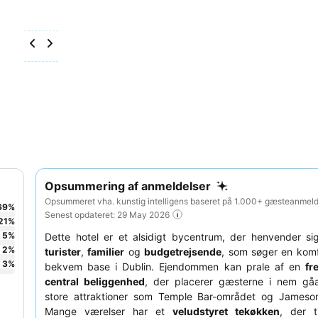
Opsummering af anmeldelser
Opsummeret vha. kunstig intelligens baseret på 1.000+ gæsteanmelde
69
%
Senest opdateret: 29 May 2026
21
%
5
%
Dette hotel er et alsidigt bycentrum, der henvender sig l
2
%
turister
,
familier
og
budgetrejsende
, som søger en komf
3
%
bekvem base i Dublin. Ejendommen kan prale af en
fr
central beliggenhed
, der placerer gæsterne i nem gåa
store attraktioner som Temple Bar-området og Jameson D
Mange værelser har et
veludstyret tekøkken
, der t