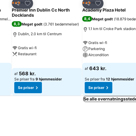
Føj til favoritter
Føj til favoritter
Hotel
Hotel
3 Stjerner
3 Stjerner
Del
Del
n
Premier Inn Dublin Cc North
Academy Plaza Hotel
Docklands
8,4
mmelser
)
Meget godt
(
18.879 bed
8,3
Meget godt
(
3.761 bedømmelser
)
1.1 km til Croke Park stadion
Dublin, 2.0 km til Centrum
Gratis wi-fi
Gratis wi-fi
Parkering
Restaurant
Aircondition
Se priser
Se priser
643 kr.
af
568 kr.
af
Se priser fra
9 hjemmesider
Se priser fra
12 hjemmesider
Se priser
Se priser
Se alle overnatningsstede