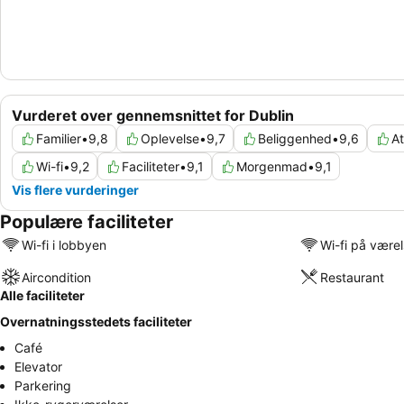
Vurderet over gennemsnittet for Dublin
Familier
•
9,8
Oplevelse
•
9,7
Beliggenhed
•
9,6
A
Wi-fi
•
9,2
Faciliteter
•
9,1
Morgenmad
•
9,1
Vis flere vurderinger
Populære faciliteter
Wi-fi i lobbyen
Wi-fi på være
Aircondition
Restaurant
Alle faciliteter
Overnatningsstedets faciliteter
Café
Elevator
Parkering