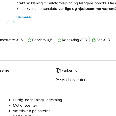
praktisk løsning til selvforplejning og længere ophold. Gæs
konsekvent personalets
venlige og hjælpsomme værem
varierede morgenmadsbuffet af høj kvalitet. For et mere ro
Se mere
kan du overveje at anmode om et værelse, der vender v
travle gade.
tmosfære
•
9,6
Service
•
9,5
Rengøring
•
9,3
Bar
•
9,3
lserne
Parkering
Motionscenter
Hurtig indtjekning/udtjekning
Motionscenter
Værdiskab på hotellet