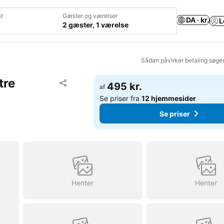
t
Gæster og værelser
DA · kr.
L
2 gæster, 1 værelse
Sådan påvirker betaling søge
tre
Føj til favoritter
495 kr.
af
Del
Se priser fra
12 hjemmesider
Se priser
Henter
Henter