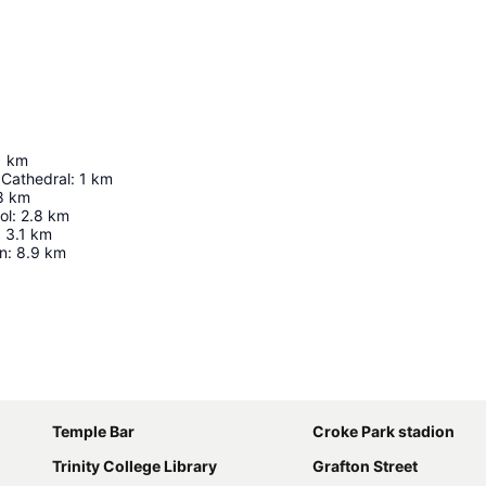
1
km
s Cathedral
:
1
km
8
km
ol
:
2.8
km
:
3.1
km
vn
:
8.9
km
Udvid kort
Temple Bar
Croke Park stadion
Trinity College Library
Grafton Street