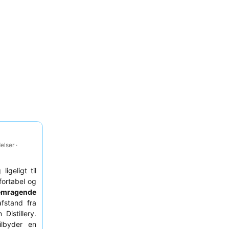
lser ·
igeligt til
ortabel og
emragende
fstand fra
istillery.
ilbyder en