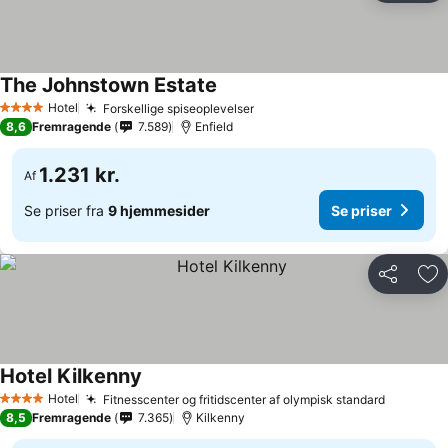
The Johnstown Estate
Hotel
Forskellige spiseoplevelser
4 Stjerner
8,6
Fremragende
7.589
Enfield
1.231 kr.
Af
Se priser fra
9 hjemmesider
Se priser
Del
Føj
Hotel Kilkenny
Hotel
Fitnesscenter og fritidscenter af olympisk standard
4 Stjerner
8,5
Fremragende
7.365
Kilkenny