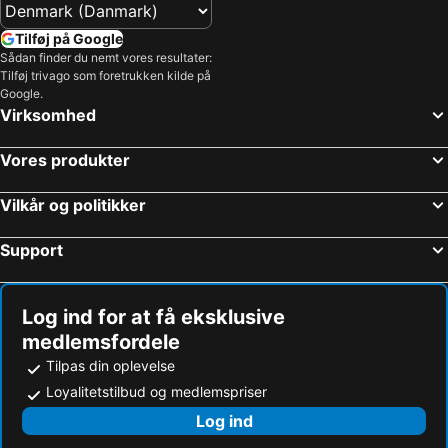
Hoteller – Newbridge
Hoteller – Rathdrum
Tilføj på Google
Hoteller – Castletown
Hoteller – Blessington
Sådan finder du nemt vores resultater:
Tilføj trivago som foretrukken kilde på
Hoteller – Bunclody
Hoteller – New Ross
Google.
Hoteller – Balbriggan
Hoteller – Carlingford
Virksomhed
Hoteller – Glendalough
Hoteller – Aughrim
Vores produkter
Hoteller – Mullingar
Hoteller – Kilmore Quay
Hoteller – Slane
Hoteller – Ashbourne
Vilkår og politikker
Hoteller – Dalkey
Hoteller – Newtownmountkennedy
Support
Hoteller – Banagher
Hoteller – Laragh
Hoteller – Greystones
Hoteller – Kells
Log ind for at få eksklusive
medlemsfordele
Tilpas din oplevelse
Loyalitetstilbud og medlemspriser
Log ind