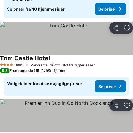
Se priser fra
10 hjemmesider
Se priser
Del
Føj
Trim Castle Hotel
Hotel
Panoramaudsigt til slot fra tagterrassen
4 Stjerner
8,8
Fremragende
7.758
Trim
Vælg datoer for at se nøjagtige priser
Se priser
Del
Føj