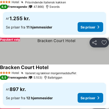
Hotel
Prisvindende italiensk køkken
4 Stjerner
8,6
Fremragende
47.866
Swords
1.255 kr.
Af
Se priser fra
11 hjemmesider
Se priser
Populært valg
Del
Føj
Bracken Court Hotel
Hotel
Varieret og lækker morgenmadsbuffet
4 Stjerner
8,5
Fremragende
5.103
Balbriggan
897 kr.
Af
Se priser fra
12 hjemmesider
Se priser