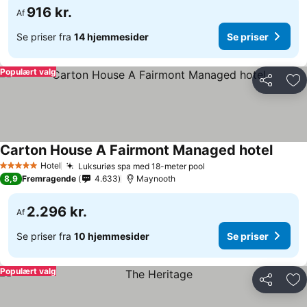
916 kr.
Af
Se priser fra
14 hjemmesider
Se priser
Populært valg
Del
Føj
Carton House A Fairmont Managed hotel
Hotel
Luksuriøs spa med 18-meter pool
5 Stjerner
8,9
Fremragende
4.633
Maynooth
2.296 kr.
Af
Se priser fra
10 hjemmesider
Se priser
Populært valg
Del
Føj