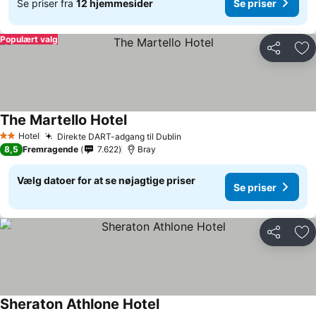
Se priser fra
12 hjemmesider
Se priser
Populært valg
Del
Føj
The Martello Hotel
Hotel
Direkte DART-adgang til Dublin
2 Stjerner
8,5
Fremragende
7.622
Bray
Vælg datoer for at se nøjagtige priser
Se priser
Del
Føj
Sheraton Athlone Hotel