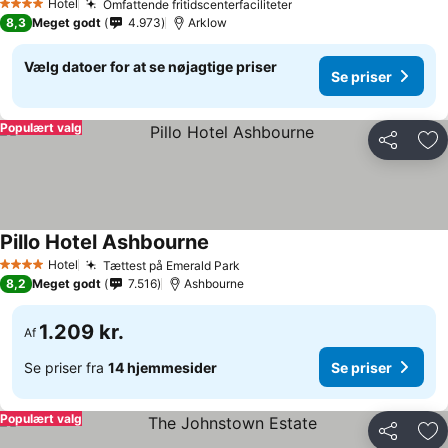
Hotel
Omfattende fritidscenterfaciliteter
4 Stjerner
8,3
Meget godt
4.973
Arklow
Vælg datoer for at se nøjagtige priser
Se priser
Populært valg
Del
Føj
Pillo Hotel Ashbourne
Hotel
Tættest på Emerald Park
4 Stjerner
8,2
Meget godt
7.516
Ashbourne
1.209 kr.
Af
Se priser fra
14 hjemmesider
Se priser
Populært valg
Del
Føj