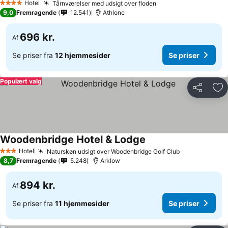
Hotel
Tårnværelser med udsigt over floden
4 Stjerner
9,0
Fremragende
12.541
Athlone
696 kr.
Af
Se priser fra
12 hjemmesider
Se priser
Populært valg
Del
Føj
Woodenbridge Hotel & Lodge
Hotel
Naturskøn udsigt over Woodenbridge Golf Club
3 Stjerner
8,7
Fremragende
5.248
Arklow
894 kr.
Af
Se priser fra
11 hjemmesider
Se priser