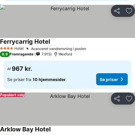
Del
Føj
Ferrycarrig Hotel
Hotel
Avanceret vandrensning i poolen
4 Stjerner
8,9
Fremragende
7.915
Wexford
967 kr.
Af
Se priser fra
10 hjemmesider
Se priser
Populært valg
Del
Føj
Arklow Bay Hotel