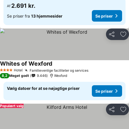
2.691 kr.
Af
Se priser fra
13 hjemmesider
Se priser
Del
Føj
Whites of Wexford
Hotel
Familievenlige faciliteter og services
4 Stjerner
8,2
Meget godt
9.446
Wexford
Vælg datoer for at se nøjagtige priser
Se priser
Populært valg
Del
Føj