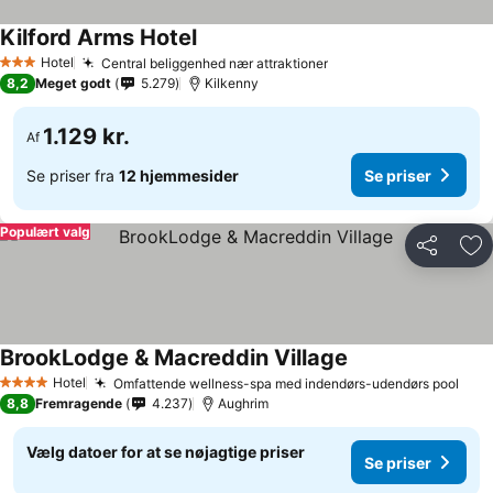
Kilford Arms Hotel
Hotel
Central beliggenhed nær attraktioner
3 Stjerner
8,2
Meget godt
5.279
Kilkenny
1.129 kr.
Af
Se priser fra
12 hjemmesider
Se priser
Populært valg
Del
Føj
BrookLodge & Macreddin Village
Hotel
Omfattende wellness-spa med indendørs-udendørs pool
4 Stjerner
8,8
Fremragende
4.237
Aughrim
Vælg datoer for at se nøjagtige priser
Se priser