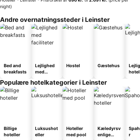
night)
Andre overnatningssteder i Leinster
Bed and
Lejlighed
Hostel
Gæstehus
Lejli
breakfasts
med
hotel
faciliteter
Populære hotelkategorier i Leinster
Billige
Luksushot
Hoteller
Kæledyrsv
Spah
hoteller
eller
med pool
enlige
r