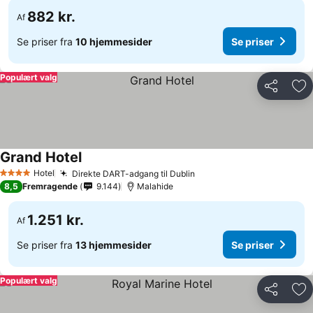
882 kr.
Af
Se priser fra
10 hjemmesider
Se priser
Populært valg
Del
Føj
Grand Hotel
Hotel
Direkte DART-adgang til Dublin
4 Stjerner
8,5
Fremragende
9.144
Malahide
1.251 kr.
Af
Se priser fra
13 hjemmesider
Se priser
Populært valg
Del
Føj