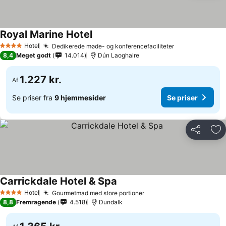
Royal Marine Hotel
Hotel
Dedikerede møde- og konferencefaciliteter
4 Stjerner
8,4
Meget godt
14.014
Dún Laoghaire
1.227 kr.
Af
Se priser fra
9 hjemmesider
Se priser
Del
Føj
Carrickdale Hotel & Spa
Hotel
Gourmetmad med store portioner
4 Stjerner
8,8
Fremragende
4.518
Dundalk