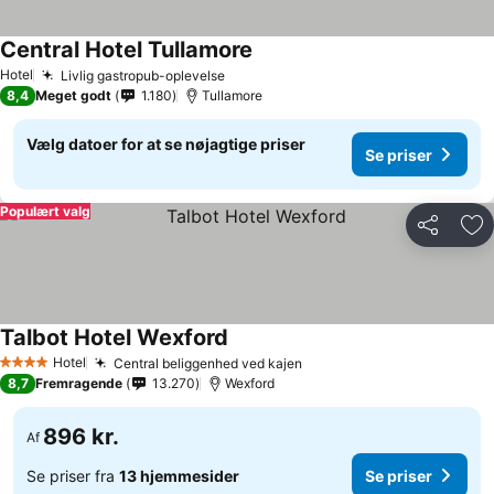
Central Hotel Tullamore
Hotel
Livlig gastropub-oplevelse
8,4
Meget godt
1.180
Tullamore
Vælg datoer for at se nøjagtige priser
Se priser
Populært valg
Del
Føj
Talbot Hotel Wexford
Hotel
Central beliggenhed ved kajen
4 Stjerner
8,7
Fremragende
13.270
Wexford
896 kr.
Af
Se priser fra
13 hjemmesider
Se priser