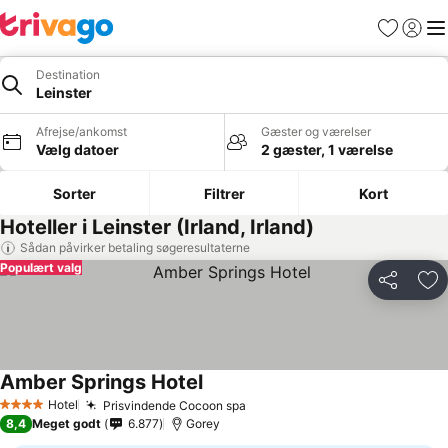
Favoritter
Log ind
Me
Destination
Leinster
Afrejse/ankomst
Gæster og værelser
Vælg datoer
2 gæster, 1 værelse
Sorter
Filtrer
Kort
Hoteller i Leinster (Irland, Irland)
Sådan påvirker betaling søgeresultaterne
Populært valg
Del
Føj
Amber Springs Hotel
Hotel
Prisvindende Cocoon spa
4 Stjerner
8,4
Meget godt
6.877
Gorey