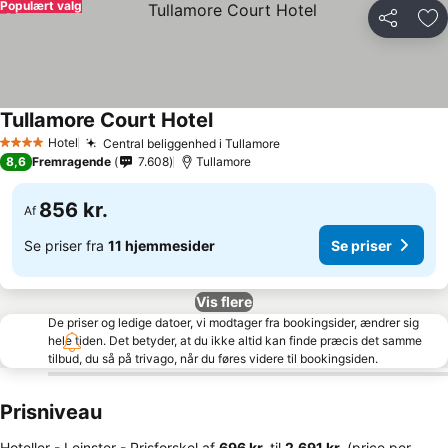
Populært valg
Del
Føj
Tullamore Court Hotel
Hotel
Central beliggenhed i Tullamore
4 Stjerner
8,6
Fremragende
7.608
Tullamore
856 kr.
Af
Se priser fra
11 hjemmesider
Se priser
Vis flere
De priser og ledige datoer, vi modtager fra bookingsider, ændrer sig
hele tiden. Det betyder, at du ikke altid kan finde præcis det samme
tilbud, du så på trivago, når du føres videre til bookingsiden.
Prisniveau
Hoteller - Leinster -
Prisforskel
af
‎696 kr.
til
‎2.691 kr.
(price per