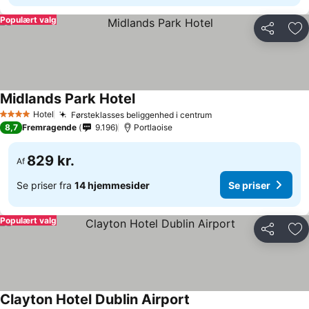
Populært valg
Del
Føj
Midlands Park Hotel
Hotel
Førsteklasses beliggenhed i centrum
4 Stjerner
8,7
Fremragende
9.196
Portlaoise
829 kr.
Af
Se priser fra
14 hjemmesider
Se priser
Populært valg
Del
Føj
Clayton Hotel Dublin Airport