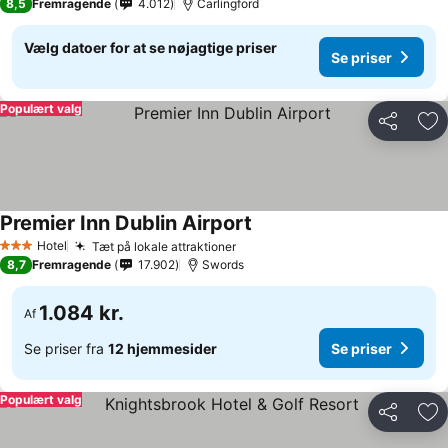
8,5
Fremragende
4.012
Carlingford
Vælg datoer for at se nøjagtige priser
Se priser
Populært valg
Del
Føj
Premier Inn Dublin Airport
Hotel
Tæt på lokale attraktioner
3 Stjerner
8,7
Fremragende
17.902
Swords
1.084 kr.
Af
Se priser fra
12 hjemmesider
Se priser
Populært valg
Del
Føj