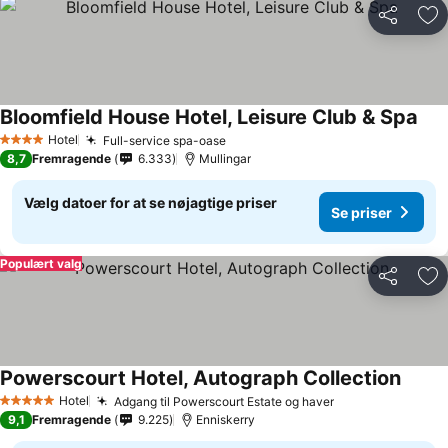
Del
Føj
Bloomfield House Hotel, Leisure Club & Spa
Hotel
Full-service spa-oase
4 Stjerner
8,7
Fremragende
6.333
Mullingar
Vælg datoer for at se nøjagtige priser
Se priser
Populært valg
Del
Føj
Powerscourt Hotel, Autograph Collection
Hotel
Adgang til Powerscourt Estate og haver
5 Stjerner
9,1
Fremragende
9.225
Enniskerry