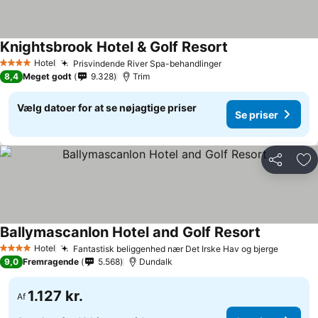
Knightsbrook Hotel & Golf Resort
Hotel
Prisvindende River Spa-behandlinger
4 Stjerner
8,4
Meget godt
9.328
Trim
Vælg datoer for at se nøjagtige priser
Se priser
Del
Føj
Ballymascanlon Hotel and Golf Resort
Hotel
Fantastisk beliggenhed nær Det Irske Hav og bjerge
4 Stjerner
9,0
Fremragende
5.568
Dundalk
1.127 kr.
Af