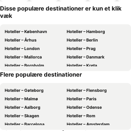
hoteller
Disse populære destinationer er kun et klik
væk
Hoteller – København
Hoteller – Hamborg
Hoteller – Århus
Hoteller – Berlin
Hoteller – London
Hoteller – Prag
Hoteller – Mallorca
Hoteller – Danmark
Hoteller – Bornholm
Hoteller – Kreta
Flere populære destinationer
Hoteller – Antalya
Hoteller – Gardasøen
Hoteller – Gøteborg
Hoteller – Flensborg
Hoteller – Malmø
Hoteller – Paris
Hoteller – Aalborg
Hoteller – Odense
Hoteller – Skagen
Hoteller – Rom
Hoteller – Barcelona
Hoteller – Amsterdam