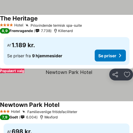
The Heritage
Hotel
Prisvindende termisk spa-suite
4 Stjerner
8,9
Fremragende
7.738
Killenard
1.189 kr.
Af
Se priser fra
9 hjemmesider
Se priser
Populært valg
Del
Føj
Newtown Park Hotel
Hotel
Familievenlige fritidsfaciliteter
3 Stjerner
7,9
Godt
6.004
Wexford
698 kr.
Af