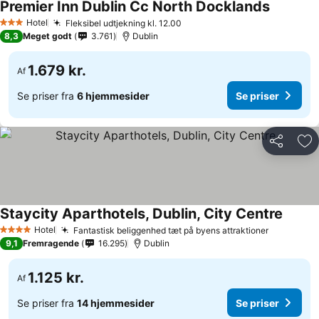
Premier Inn Dublin Cc North Docklands
Hotel
Fleksibel udtjekning kl. 12.00
3 Stjerner
8,3
Meget godt
3.761
Dublin
1.679 kr.
Af
Se priser fra
6 hjemmesider
Se priser
Del
Føj
Staycity Aparthotels, Dublin, City Centre
Hotel
Fantastisk beliggenhed tæt på byens attraktioner
4 Stjerner
9,1
Fremragende
16.295
Dublin
1.125 kr.
Af
Se priser fra
14 hjemmesider
Se priser