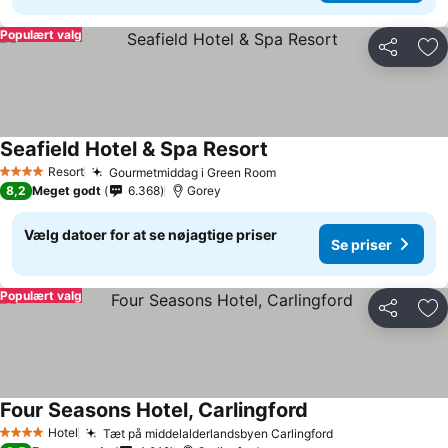
Populært valg
Del
Føj
Seafield Hotel & Spa Resort
Resort
Gourmetmiddag i Green Room
4 Stjerner
8,2
Meget godt
6.368
Gorey
Vælg datoer for at se nøjagtige priser
Se priser
Populært valg
Del
Føj
Four Seasons Hotel, Carlingford
Hotel
Tæt på middelalderlandsbyen Carlingford
4 Stjerner