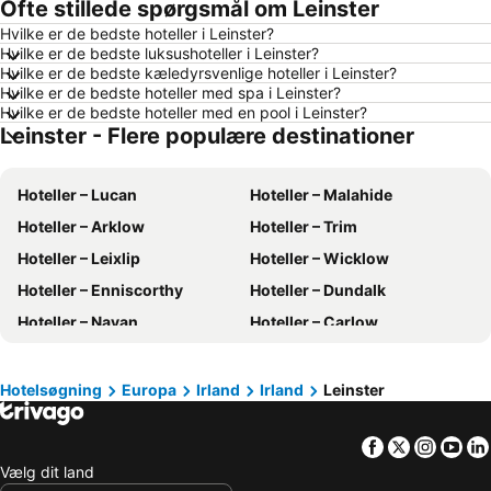
Ofte stillede spørgsmål om Leinster
Hoteller – Alanya
Hoteller – Lübeck
Hvilke er de bedste hoteller i Leinster?
Hoteller – Stockholm
Hoteller – Budapest
Hvilke er de bedste luksushoteller i Leinster?
Hoteller – Kiel
Hoteller – Málaga
Hvilke er de bedste kæledyrsvenlige hoteller i Leinster?
Hvilke er de bedste hoteller med spa i Leinster?
Hoteller – Sønderborg
Hoteller – Gdańsk
Hvilke er de bedste hoteller med en pool i Leinster?
Leinster - Flere populære destinationer
Hoteller – Silkeborg
Hoteller – Rhodos
Hoteller – Tyskland
Hoteller – Region Nordjylland
Hoteller – Lucan
Hoteller – Malahide
Hoteller – Fyn
Hoteller – Grækenland
Hoteller – Arklow
Hoteller – Trim
Hoteller – Sønderjylland
Hoteller – Region Sjælland
Hoteller – Leixlip
Hoteller – Wicklow
Hoteller – Harzen
Hoteller – Italien
Hoteller – Enniscorthy
Hoteller – Dundalk
Hoteller – Slesvig-Holsten
Hoteller – Sverige
Hoteller – Navan
Hoteller – Carlow
Hoteller – Nordtyskland
Hoteller – Skåne län
Hoteller – Kildare
Hoteller – Enniskerry
Hoteller – Phuket
Hoteller – Østrig
Hoteller – Maynooth
Hoteller – Offaly
Hoteller – Gran Canaria
Hoteller – Spanien
Hotelsøgning
Europa
Irland
Irland
Leinster
Hoteller – Drogheda
Hoteller – Tullamore
Hoteller – Comosøen
Hoteller – Tyrkiet
Facebook
Twitter
Insta
Yo
Hoteller – Portlaoise
Hoteller – Portmarnock
Vælg dit land
Hoteller – Clondalkin
Hoteller – Naas