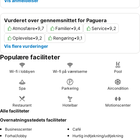
Vis anmeldelser
Vurderet over gennemsnittet for Paguera
Atmosfære
•
9,7
Familier
•
9,4
Service
•
9,2
Oplevelse
•
9,2
Rengøring
•
9,1
Vis flere vurderinger
Populære faciliteter
Wi-fi i lobbyen
Wi-fi på værelserne
Pool
Spa
Parkering
Aircondition
Restaurant
Hotelbar
Motionscenter
Alle faciliteter
Overnatningsstedets faciliteter
Businesscenter
Café
Forhal/lobby
Hurtig indtjekning/udtjekning