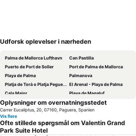
Udforsk oplevelser i nærheden
Udvid kort
Palma de Mallorca Lufthavn
Can Pastilla
Puerto de Port de Soller
Port de Palma de Mallorca
Playa de Palma
Palmanova
Platja de Torà o Platja Peguera Torà
El Arenal - Playa de Palma
Cala Major
Playa de Magaluf
Oplysninger om overnatningsstedet
Palma City Sightseeing
Santa Ponça
Carrer Eucaliptus, 20, 07160, Paguera, Spanien
Cala Fornells
Les Meravelles
Vis flere
Centre
Santa Catalina
Ofte stillede spørgsmål om Valentin Grand
Platja Palmira o Platja Peguera Palmira o Platja des Pouet
Port de Portals
Park Suite Hotel