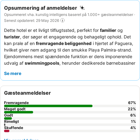
Opsummering af anmeldelser
Opsummeret vha. kunstig intelligens baseret på 1.000+ gæsteanmeldelser ·
Senest opdateret: 29 May 2026
Dette hotel er et livligt tilflugtssted, perfekt for
familier
og
turister
, der søger et engagerende og behageligt ophold. Det
kan prale af en
fremragende beliggenhed
i hjertet af Paguera,
hvilket giver nem adgang til den smukke Playa Palmira-strand.
Ejendommens mest spændende funktion er dens imponerende
udvalg af
swimmingpools
, herunder dedikerede børnebassiner
med vandlande og piratskibe, der sikrer uendelig sjov for yngre
Se mere
gæster. Gæsterne roser konsekvent det
exceptionelle
personale og service
samt de varierede
buffetudvalg
af høj
kvalitet med temaaftener og friske retter. For en virkelig
Gæsteanmeldelser
afslappende oplevelse kan du overveje at booke et værelse i
"gylden" eller "sølv" kategori for moderne møbler og
Fremragende
67
%
komfortable madrasser.
Meget godt
22
%
Godt
6
%
Rimeligt
1
%
Skuffende
4
%