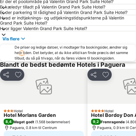
Santuari de Lluc
Cala Deiá
Er der et poolområde på Valentin Grand Park Suite Hotel?
Er kæledyr tilladt på Valentin Grand Park Suite Hotel?
Puerto Soller Strand
Puerto de Valdemossa - Sa Marina
Er der parkering til rådighed på Valentin Grand Park Suite Hotel?
Hvad er indtjeknings- og udtjekningstidspunkterne på Valentin
El Terreno
Platja de Palma
Grand Park Suite Hotel?
Cala Comtessa
Cala Pi' de Llucmajor
Hvor ligger Valentin Grand Park Suite Hotel?
Can Pere Antoni
Portixol
Vis flere
Son Vida Golf
Rambla dels Ducs de Palma de Mallorca
De priser og ledige datoer, vi modtager fra bookingsider, ændrer sig
hele tiden. Det betyder, at du ikke altid kan finde præcis det samme
Ballonfahrt mit All in One Mallorca
S'Arenal
tilbud, du så på trivago, når du føres videre til bookingsiden.
Paseo Marítimo
Platja d'en Repic
Blandt de bedst bedømte Hotels i Paguera
Caló d'en Monjo o Calo des Monjo
Sant Jaume
Del
Føj til favoritter
Del
Føj til favorit
Secar de la Real
Placa Major
Cala Blanca - Platja de Palmanova
Es Coll d'en Rabassa
Asadito
Club Nàutic Santa Ponça
El Toro
Auditorium de Palma de Mallorca
Hotel
Hotel
3 Stjerner
4 Stjerner
Hotel Morlans Garden
Hotel Bordoy Don 
Plaça dels Patins
El Molinar
8,4
9,2
Meget godt
(
1.568 bedømmelser
)
Fremragende
(
4.80
Palma Aquarium
Roma
Paguera, 0.8 km til Centrum
Paguera, 0.9 km til Ce
Golf de Andratx
House of Katmandu