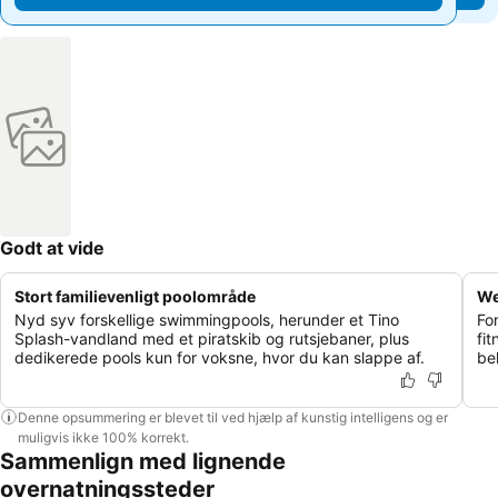
Godt at vide
Stort familievenligt poolområde
We
Nyd syv forskellige swimmingpools, herunder et Tino
Fo
Splash-vandland med et piratskib og rutsjebaner, plus
fi
dedikerede pools kun for voksne, hvor du kan slappe af.
be
Denne opsummering er blevet til ved hjælp af kunstig intelligens og er
muligvis ikke 100% korrekt.
Sammenlign med lignende
overnatningssteder