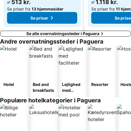
513 kr.
1.118 kr.
af
af
Se priser fra
13 hjemmesider
Se priser fra
11 hje
Se priser
Se prise
Se alle overnatningssteder i Paguera
Andre overnatningssteder i Paguera
Hotel
Bed and
Lejlighed
Resorter
Host
breakfasts
med
faciliteter
Populære hotelkategorier i Paguera