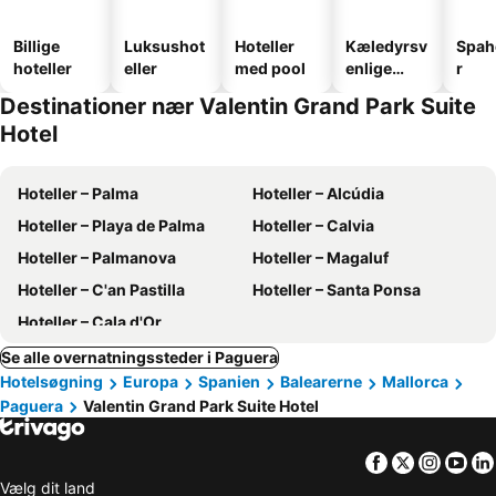
Billige
Luksushot
Hoteller
Kæledyrsv
Spah
hoteller
eller
med pool
enlige
r
hoteller
Destinationer nær Valentin Grand Park Suite
Hotel
Hoteller – Palma
Hoteller – Alcúdia
Hoteller – Playa de Palma
Hoteller – Calvia
Hoteller – Palmanova
Hoteller – Magaluf
Hoteller – C'an Pastilla
Hoteller – Santa Ponsa
Hoteller – Cala d'Or
Se alle overnatningssteder i Paguera
Hotelsøgning
Europa
Spanien
Balearerne
Mallorca
Paguera
Valentin Grand Park Suite Hotel
Facebook
Twitter
Insta
Yo
Vælg dit land