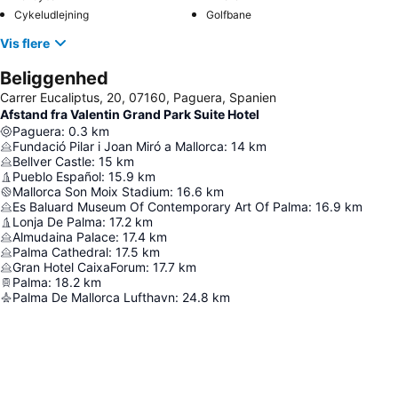
Cykeludlejning
Golfbane
Vis flere
Beliggenhed
Carrer Eucaliptus, 20, 07160, Paguera, Spanien
Afstand fra Valentin Grand Park Suite Hotel
Paguera
:
0.3
km
Fundació Pilar i Joan Miró a Mallorca
:
14
km
Bellver Castle
:
15
km
Pueblo Español
:
15.9
km
Mallorca Son Moix Stadium
:
16.6
km
Es Baluard Museum Of Contemporary Art Of Palma
:
16.9
km
Lonja De Palma
:
17.2
km
Almudaina Palace
:
17.4
km
Palma Cathedral
:
17.5
km
Gran Hotel CaixaForum
:
17.7
km
Palma
:
18.2
km
Palma De Mallorca Lufthavn
:
24.8
km