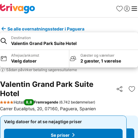
Favoritter
Log ind
Me
Se alle overnatningssteder i Paguera
Destination
Valentin Grand Park Suite Hotel
Afrejse/ankomst
Gæster og værelser
Vælg datoer
2 gæster, 1 værelse
Sådan påvirker betaling søgeresultaterne
Valentin Grand Park Suite
Hotel
Del
Føj
Hotel
8,8
Fremragende
(
6.742 bedømmelser
)
4 Stjerner
Carrer Eucaliptus, 20, 07160, Paguera, Spanien
Vælg datoer for at se nøjagtige priser
Vælg datoer for at se nøjagtige priser
Se priser
Se priser