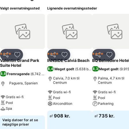
Valgt overnatningssted
Lignende overnatningssteder
Hotel
Hotel
Hotel
4 Stjerner
4 Stjerner
4 Stjerner
Del
Føj til favoritter
Del
Føj til favoritter
Del
Føj til fa
Valentin Grand Park
INNSiDE Calviá Beach
BQ Belvedere Hote
Suite Hotel
8,4
8,3
Meget godt
(
5.638 bedømmelser
Meget godt
)
(
9.91
8,8
Fremragende
(
6.742 bedømmelser
)
Calvia, 7.0 km til
Palma, 4.7 km til
Centrum
Centrum
Paguera, Spanien
Gratis wi-fi
Gratis wi-fi
Gratis wi-fi
Pool
Pool
Pool
Aircondition
Parkering
Spa
908 kr.
735 kr.
af
af
Vælg datoer for at se
nøjagtige priser