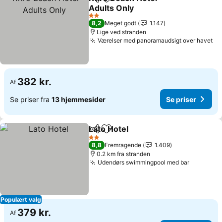
Del
Føj til favoritter
Adults Only
2 Stjerner
8,2
Meget godt
1.147
Lige ved stranden
Værelser med panoramaudsigt over havet
382 kr.
Af
Se priser fra
13 hjemmesider
Se priser
Lato Hotel
Del
Føj til favoritter
2 Stjerner
8,8
Fremragende
1.409
0.2 km fra stranden
Udendørs swimmingpool med bar
Populært valg
379 kr.
Af