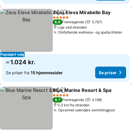
Zeus Eleva Mirabello Bay
Del
Føj til favoritter
5 Stjerner
8,6
Fremragende
5.767
Lige ved stranden
Omfattende wellness- og spafaciliteter
Populært valg
1.024 kr.
Af
Se priser fra
15 hjemmesider
Se priser
Blue Marine Resort & Spa
Del
Føj til favoritter
5 Stjerner
8,7
Fremragende
4.198
0.3 km fra stranden
Opvarmet udendørs swimmingpool