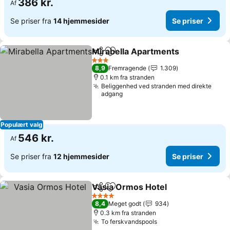
386 kr.
Af
Se priser fra
14 hjemmesider
Se priser
Mirabella Apartments
Del
Føj til favoritter
3 Stjerner
8,9
Fremragende
1.309
0.1 km fra stranden
Beliggenhed ved stranden med direkte
adgang
Populært valg
546 kr.
Af
Se priser fra
12 hjemmesider
Se priser
Vasia Ormos Hotel
Del
Føj til favoritter
4 Stjerner
8,4
Meget godt
934
0.3 km fra stranden
To ferskvandspools