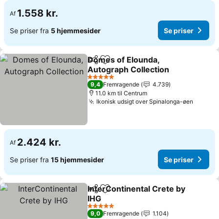
1.558 kr.
Af
Se priser fra
5 hjemmesider
Se priser
Domes of Elounda,
Del
Føj til favoritter
Autograph Collection
5 Stjerner
9,4
Fremragende
4.739
11.0 km til Centrum
Ikonisk udsigt over Spinalonga-øen
2.424 kr.
Af
Se priser fra
15 hjemmesider
Se priser
InterContinental Crete by
Del
Føj til favoritter
IHG
5 Stjerner
9,0
Fremragende
1.104