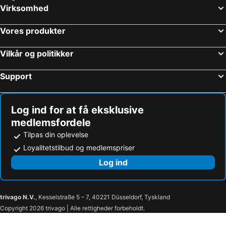
Athen, Attika Hoteller
Rhodos by, Det Sydægæiske Hav Hoteller
Virksomhed
Mykonos by, Det Sydægæiske Hav Hoteller
Fira, Det Sydægæiske Hav Hoteller
Vores produkter
Faliraki, Det Sydægæiske Hav Hoteller
Vilkår og politikker
Support
Log ind for at få eksklusive
medlemsfordele
Tilpas din oplevelse
Loyalitetstilbud og medlemspriser
Log ind
trivago N.V.
, Kesselstraße 5 – 7, 40221 Düsseldorf, Tyskland
Copyright 2026 trivago | Alle rettigheder forbeholdt.