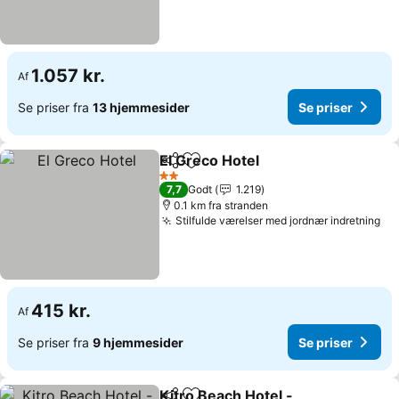
1.057 kr.
Af
Se priser fra
13 hjemmesider
Se priser
El Greco Hotel
Del
Føj til favoritter
2 Stjerner
7,7
Godt
1.219
0.1 km fra stranden
Stilfulde værelser med jordnær indretning
415 kr.
Af
Se priser fra
9 hjemmesider
Se priser
Kitro Beach Hotel -