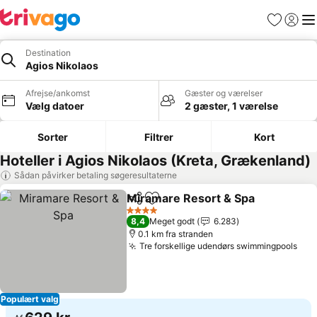
Favoritter
Log ind
Me
Destination
Agios Nikolaos
Afrejse/ankomst
Gæster og værelser
Vælg datoer
2 gæster, 1 værelse
Sorter
Filtrer
Kort
Hoteller i Agios Nikolaos (Kreta, Grækenland)
Sådan påvirker betaling søgeresultaterne
Miramare Resort & Spa
Del
Føj til favoritter
4 Stjerner
8,4
Meget godt
6.283
0.1 km fra stranden
Tre forskellige udendørs swimmingpools
Populært valg