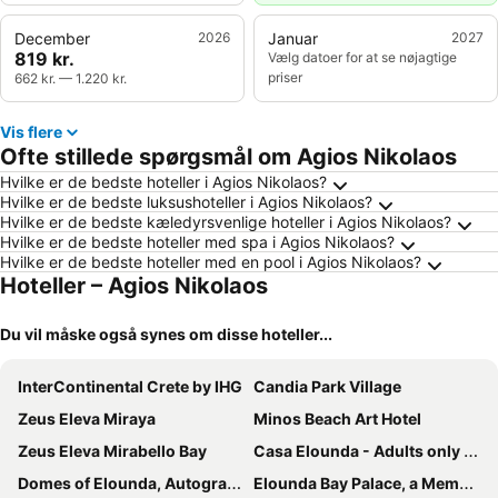
December
2026
Januar
2027
819 kr.
Vælg datoer for at se nøjagtige
priser
662 kr.
—
1.220 kr.
Vis flere
Ofte stillede spørgsmål om Agios Nikolaos
Hvilke er de bedste hoteller i Agios Nikolaos?
Hvilke er de bedste luksushoteller i Agios Nikolaos?
Hvilke er de bedste kæledyrsvenlige hoteller i Agios Nikolaos?
Hvilke er de bedste hoteller med spa i Agios Nikolaos?
Hvilke er de bedste hoteller med en pool i Agios Nikolaos?
Hoteller – Agios Nikolaos
Du vil måske også synes om disse hoteller...
InterContinental Crete by IHG
Candia Park Village
Zeus Eleva Miraya
Minos Beach Art Hotel
Zeus Eleva Mirabello Bay
Casa Elounda - Adults only Hotel "by Checkin"
Domes of Elounda, Autograph Collection
Elounda Bay Palace, a Member of the Leading Hotels of the World