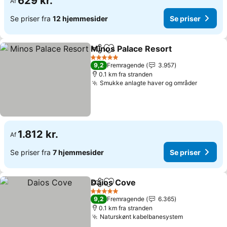
629 kr.
Af
Se priser fra
12 hjemmesider
Se priser
Minos Palace Resort
Del
Føj til favoritter
5 Stjerner
9,2
Fremragende
3.957
0.1 km fra stranden
Smukke anlagte haver og områder
1.812 kr.
Af
Se priser fra
7 hjemmesider
Se priser
Daios Cove
Del
Føj til favoritter
5 Stjerner
9,2
Fremragende
6.365
0.1 km fra stranden
Naturskønt kabelbanesystem