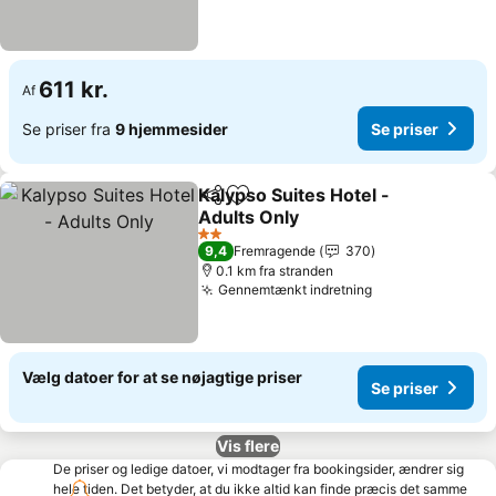
611 kr.
Af
Se priser fra
9 hjemmesider
Se priser
Kalypso Suites Hotel -
Del
Føj til favoritter
Adults Only
2 Stjerner
9,4
Fremragende
370
0.1 km fra stranden
Gennemtænkt indretning
Vælg datoer for at se nøjagtige priser
Se priser
Vis flere
De priser og ledige datoer, vi modtager fra bookingsider, ændrer sig
hele tiden. Det betyder, at du ikke altid kan finde præcis det samme