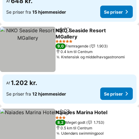
648 kr.
Af
Se priser fra
15 hjemmesider
Se priser
NIKO Seaside Resort
Del
Føj til favoritter
MGallery
5 Stjerner
9,0
Fremragende
1.903
0.4 km til Centrum
Kretensisk og middelhavsgastronomi
1.202 kr.
Af
Se priser fra
12 hjemmesider
Se priser
Naiades Marina Hotel
Del
Føj til favoritter
3 Stjerner
8,2
Meget godt
1.753
0.5 km til Centrum
Udendørs swimmingpool