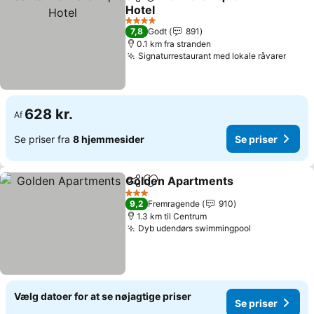
Del
Føj til favoritter
Hotel
4 Stjerner
7,8
Godt
891
0.1 km fra stranden
Signaturrestaurant med lokale råvarer
628 kr.
Af
Se priser fra
8 hjemmesider
Se priser
Golden Apartments
Del
Føj til favoritter
3 Stjerner
9,2
Fremragende
910
1.3 km til Centrum
Dyb udendørs swimmingpool
Vælg datoer for at se nøjagtige priser
Se priser