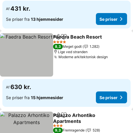
431 kr.
Af
Se priser fra
13 hjemmesider
Se priser
Faedra Beach Resort
Del
Føj til favoritter
4 Stjerner
8,3
Meget godt
1.282
Lige ved stranden
Moderne arkitektonisk design
630 kr.
Af
Se priser fra
15 hjemmesider
Se priser
Palazzo Arhontiko
Del
Føj til favoritter
Apartments
3 Stjerner
9,3
Fremragende
528