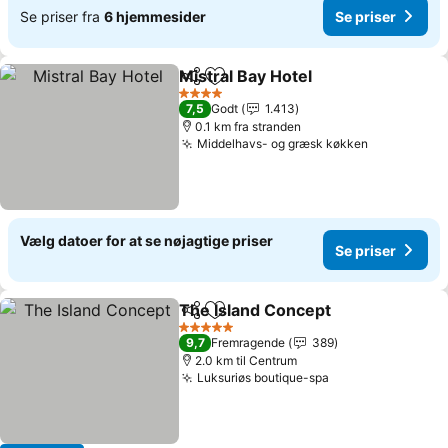
Se priser fra
6 hjemmesider
Se priser
Mistral Bay Hotel
Del
Føj til favoritter
4 Stjerner
7,5
Godt
1.413
0.1 km fra stranden
Middelhavs- og græsk køkken
Vælg datoer for at se nøjagtige priser
Se priser
The Island Concept
Del
Føj til favoritter
5 Stjerner
9,7
Fremragende
389
2.0 km til Centrum
Luksuriøs boutique-spa