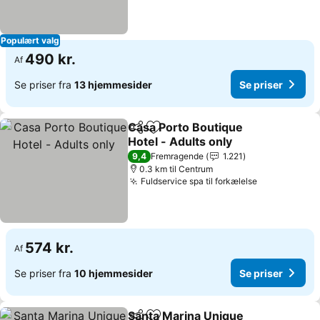
Populært valg
490 kr.
Af
Se priser fra
13 hjemmesider
Se priser
Casa Porto Boutique
Del
Føj til favoritter
Hotel - Adults only
9,4
Fremragende
1.221
0.3 km til Centrum
Fuldservice spa til forkælelse
574 kr.
Af
Se priser fra
10 hjemmesider
Se priser
Santa Marina Unique