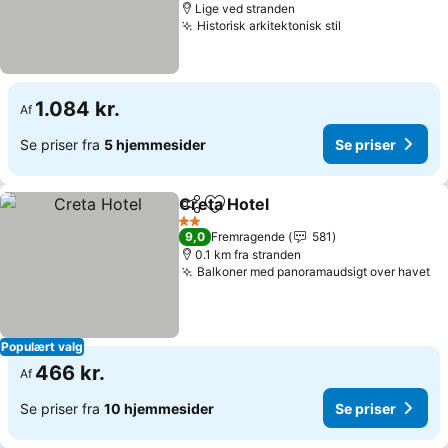
Lige ved stranden
Historisk arkitektonisk stil
1.084 kr.
Af
Se priser fra
5 hjemmesider
Se priser
Creta Hotel
Del
Føj til favoritter
2 Stjerner
9,0
Fremragende
581
0.1 km fra stranden
Balkoner med panoramaudsigt over havet
Populært valg
466 kr.
Af
Se priser fra
10 hjemmesider
Se priser