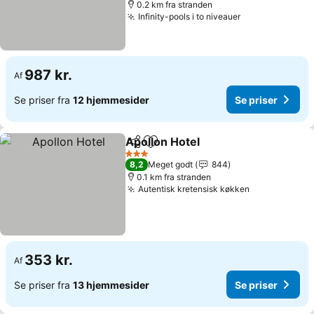
0.2 km fra stranden
Infinity-pools i to niveauer
987 kr.
Af
Se priser fra
12 hjemmesider
Se priser
Apollon Hotel
Del
Føj til favoritter
3 Stjerner
8,2
Meget godt
844
0.1 km fra stranden
Autentisk kretensisk køkken
353 kr.
Af
Se priser fra
13 hjemmesider
Se priser