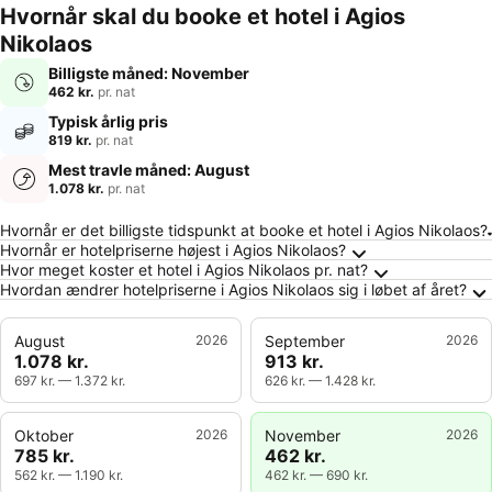
Hvornår skal du booke et hotel i Agios
Nikolaos
Billigste måned: November
462 kr.
pr. nat
Typisk årlig pris
819 kr.
pr. nat
Mest travle måned: August
1.078 kr.
pr. nat
Ofte stillede spørgsmål om Agios Nikolaos
Hvornår er det billigste tidspunkt at booke et hotel i Agios Nikolaos?
Hvornår er hotelpriserne højest i Agios Nikolaos?
Hvor meget koster et hotel i Agios Nikolaos pr. nat?
Hvordan ændrer hotelpriserne i Agios Nikolaos sig i løbet af året?
August
2026
September
2026
1.078 kr.
913 kr.
697 kr.
—
1.372 kr.
626 kr.
—
1.428 kr.
Oktober
2026
November
2026
785 kr.
462 kr.
562 kr.
—
1.190 kr.
462 kr.
—
690 kr.