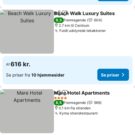
Beach Walk Luxury Suites
Del
Føj til favoritter
9,3
Fremragende
604
2.7 km til Centrum
Fuldt udstyrede tekøkkener
616 kr.
Af
Se priser fra
10 hjemmesider
Se priser
Mare Hotel Apartments
Del
Føj til favoritter
4 Stjerner
8,5
Fremragende
969
0.1 km fra stranden
Kyma strandrestaurant