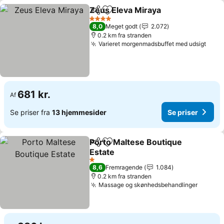
Zeus Eleva Miraya
Del
Føj til favoritter
4 Stjerner
8,0
Meget godt
2.072
0.2 km fra stranden
Varieret morgenmadsbuffet med udsigt
681 kr.
Af
Se priser fra
13 hjemmesider
Se priser
Porto Maltese Boutique
Del
Føj til favoritter
Estate
1 Stjerner
8,6
Fremragende
1.084
0.2 km fra stranden
Massage og skønhedsbehandlinger