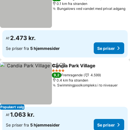
0.1 km fra stranden
Bungalows ved vandet med privat adgang
2.473 kr.
Af
Se priser fra
5 hjemmesider
Se priser
Candia Park Village
Del
Føj til favoritter
4 Stjerner
9,2
Fremragende
4.599
0.4 km fra stranden
Swimmingpoolkompleks i to niveauer
Populært valg
1.063 kr.
Af
Se priser fra
5 hjemmesider
Se priser