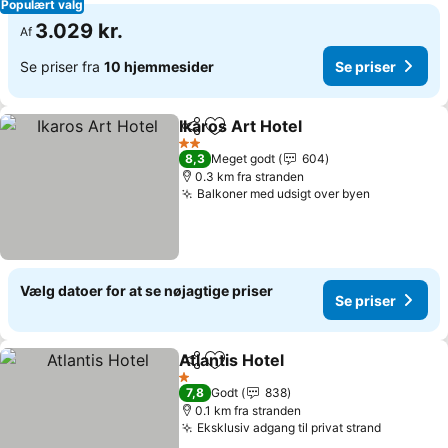
Populært valg
3.029 kr.
Af
Se priser fra
10 hjemmesider
Se priser
Ikaros Art Hotel
Del
Føj til favoritter
2 Stjerner
8,3
Meget godt
604
0.3 km fra stranden
Balkoner med udsigt over byen
Vælg datoer for at se nøjagtige priser
Se priser
Atlantis Hotel
Del
Føj til favoritter
1 Stjerner
7,8
Godt
838
0.1 km fra stranden
Eksklusiv adgang til privat strand