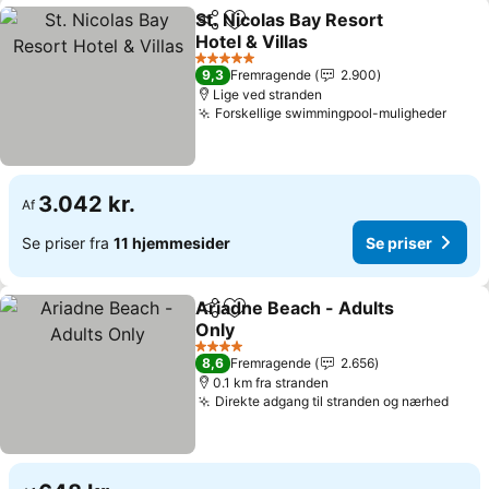
St. Nicolas Bay Resort
Del
Føj til favoritter
Hotel & Villas
5 Stjerner
9,3
Fremragende
2.900
Lige ved stranden
Forskellige swimmingpool-muligheder
3.042 kr.
Af
Se priser fra
11 hjemmesider
Se priser
Ariadne Beach - Adults
Del
Føj til favoritter
Only
4 Stjerner
8,6
Fremragende
2.656
0.1 km fra stranden
Direkte adgang til stranden og nærhed