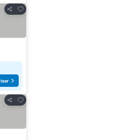
Føj til favoritter
Del
riser
Føj til favoritter
Del