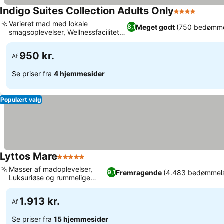
Indigo Suites Collection Adults Only
4 Stjerner
Varieret mad med lokale
Meget godt
(750 bedømme
8,1
smagsoplevelser, Wellnessfaciliteter
til afslapning
950 kr.
Af
Se priser fra
4 hjemmesider
Populært valg
Lyttos Mare
5 Stjerner
Masser af madoplevelser,
Fremragende
(4.483 bedømmels
9,1
Luksuriøse og rummelige
værelser
1.913 kr.
Af
Se priser fra
15 hjemmesider