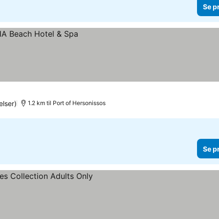
Se p
lser)
1.2 km til Port of Hersonissos
Se p