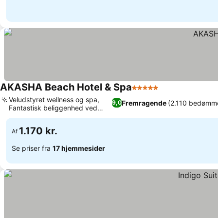
AKASHA Beach Hotel & Spa
5 Stjerner
Veludstyret wellness og spa,
Fremragende
(2.110 bedømme
9,0
Fantastisk beliggenhed ved
stranden
1.170 kr.
Af
Se priser fra
17 hjemmesider