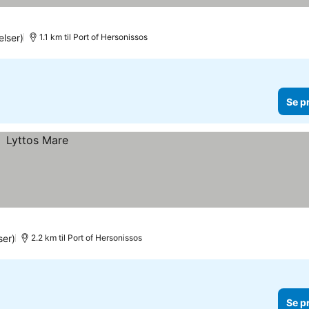
lser)
1.1 km til Port of Hersonissos
Se p
er)
2.2 km til Port of Hersonissos
Se p