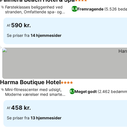
4 Stjerner
Førsteklasses beliggenhed ved
Fremragende
(5.526 bed
8,8
stranden, Omfattende spa- og
wellnesscenter
590 kr.
Af
Se priser fra
14 hjemmesider
Harma Boutique Hotel
4 Stjerner
Mini-fitnesscenter med udsigt,
Meget godt
(2.462 bedømme
8,1
Moderne værelser med smarte
LED-tv'er
458 kr.
Af
Se priser fra
13 hjemmesider