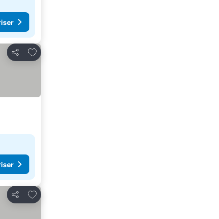
riser
Føj til favoritter
Del
riser
Føj til favoritter
Del