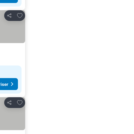
Føj til favoritter
Del
riser
Føj til favoritter
Del