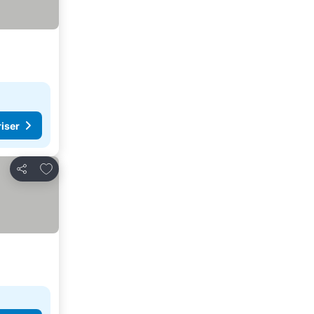
riser
Føj til favoritter
Del