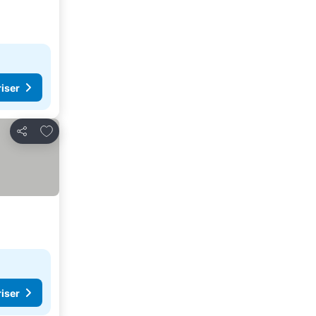
riser
Føj til favoritter
Del
riser