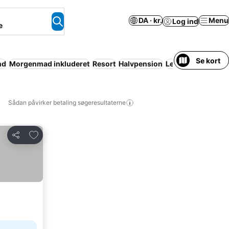
DA · kr.
Menu
Log ind
e
Se kort
nd
Morgenmad inkluderet
Resort
Halvpension
Lejlighed med faci
Sådan påvirker betaling søgeresultaterne
Føj til favoritter
Del