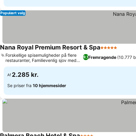
Populært valg
Nana Royal Premium Resort & Spa
5 Stjerner
Forskellige spisemuligheder på flere
Fremragende
(10.777 
9,1
restauranter, Familievenlig sjov med
vandrutsjebaner
2.285 kr.
Af
Se priser fra
10 hjemmesider
Palmera Beach Hotel & Spa