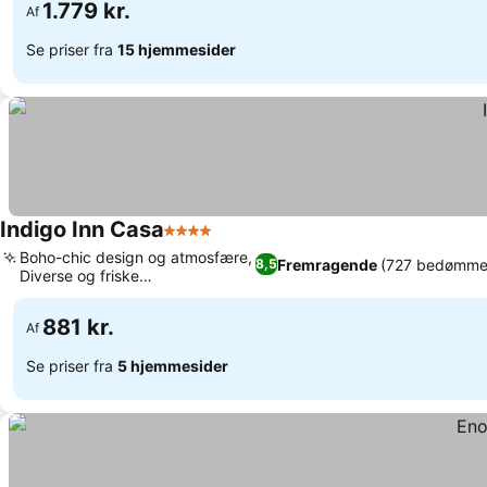
1.779 kr.
Af
Se priser fra
15 hjemmesider
Indigo Inn Casa
4 Stjerner
Boho-chic design og atmosfære,
Fremragende
(727 bedømmel
8,5
Diverse og friske
spisemuligheder
881 kr.
Af
Se priser fra
5 hjemmesider