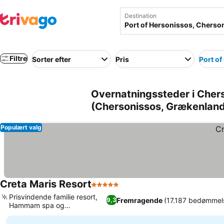
Destination
Filtre
Sorter efter
Pris
Port of
Overnatningssteder i Cher
(Chersonissos, Grækenlan
Populært valg
Creta Maris Resort
5 Stjerner
Prisvindende familie resort,
Fremragende
(17.187 bedømmel
9,3
Hammam spa og
wellnesscenter