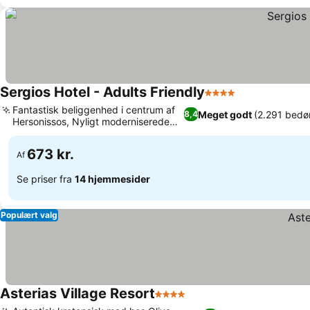
Sergios Hotel - Adults Friendly
4 Stjerner
Fantastisk beliggenhed i centrum af
Meget godt
(2.291 bedø
8,4
Hersonissos, Nyligt moderniserede
faciliteter
673 kr.
Af
Se priser fra
14 hjemmesider
Populært valg
Asterias Village Resort
4 Stjerner