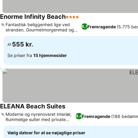
Enorme Infinity Beach
4 Stjerner
Fantastisk beliggenhed lige ved
Fremragende
(5.775 be
8,7
stranden, Gourmetmorgenmad og
varieret spisning
555 kr.
Af
Se priser fra
15 hjemmesider
ELEANA Beach Suites
Moderne og nyrenoveret interiør,
Fremragende
(186 bedømm
9,4
Rummelige suiter med private
balkoner
Vælg datoer for at se nøjagtige priser