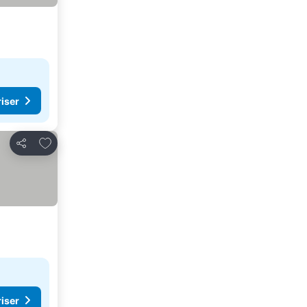
riser
Føj til favoritter
Del
riser