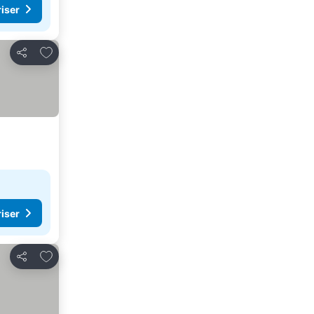
riser
Føj til favoritter
Del
riser
Føj til favoritter
Del