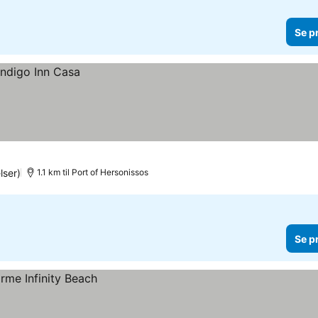
Se p
ser)
1.1 km til Port of Hersonissos
Se p