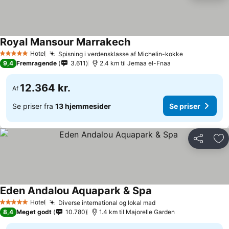
Royal Mansour Marrakech
Hotel
Spisning i verdensklasse af Michelin-kokke
5 Stjerner
9,4
Fremragende
3.611
2.4 km til Jemaa el-Fnaa
12.364 kr.
Af
Se priser fra
13 hjemmesider
Se priser
Del
Føj
Eden Andalou Aquapark & Spa
Hotel
Diverse international og lokal mad
5 Stjerner
8,4
Meget godt
10.780
1.4 km til Majorelle Garden