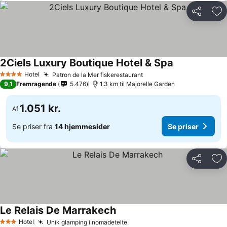
Del
Føj
2Ciels Luxury Boutique Hotel & Spa
Hotel
Patron de la Mer fiskerestaurant
4 Stjerner
9,1
Fremragende
5.476
1.3 km til Majorelle Garden
1.051 kr.
Af
Se priser fra
14 hjemmesider
Se priser
Del
Føj
Le Relais De Marrakech
Hotel
Unik glamping i nomadetelte
3 Stjerner