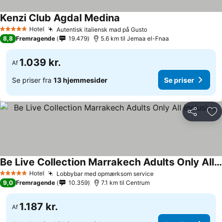
Kenzi Club Agdal Medina
Hotel
Autentisk italiensk mad på Gusto
5 Stjerner
8,8
Fremragende
19.479
5.6 km til Jemaa el-Fnaa
1.039 kr.
Af
Se priser fra
13 hjemmesider
Se priser
Del
Føj
Be Live Collection Marrakech Adults Only All inclusive
Hotel
Lobbybar med opmærksom service
5 Stjerner
9,0
Fremragende
10.359
7.1 km til Centrum
1.187 kr.
Af