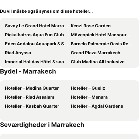
Du vil måske også synes om disse hoteller...
Savoy Le Grand Hotel Marrakech
Kenzi Rose Garden
Pickalbatros Aqua Fun Club
Mövenpick Hotel Mansour Eddahbi Marrakech
Eden Andalou Aquapark & Spa
Barcelo Palmeraie Oasis Resort
Riad Anyssa
Grand Plaza Marrakech
Imperial Holiday Hôtel & spa
Club Madina All Inclusive
Bydel - Marrakech
Palais de l'Ô
Maison Chafia Boutique Hôtel & Spa
El Andalous Lounge & Spa Hotel
El Olivar Palace
Hoteller – Medina Quarter
Hoteller – Gueliz
Pickalbatros Hotel Du Golf - All Inclusive
Labranda Targa Aqua Parc
Hoteller – Riad Assalam
Hoteller – Menara
La Mamounia
Novotel Marrakech Hivernage
Hoteller – Kasbah Quarter
Hoteller – Agdal Gardens
Sol Oasis Marrakech - All inclusive
The Bird Exclusive Guest House & Spa
Marrakech Ryads Parc All inclusive
Sofitel Marrakech Palais Impérial & Spa
Seværdigheder i Marrakech
ibis Marrakech Palmeraie
Kech Boutique Hotel & Spa
Riad Al Jazira
Be Live Collection Marrakech Adults Only All inclusive