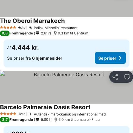
The Oberoi Marrakech
Hotel
Indisk Michelin-restaurant
5 Stjerner
9,8
Fremragende
2.617
9.3 km til Centrum
4.444 kr.
Af
Se priser fra
6 hjemmesider
Se priser
Del
Føj
Barcelo Palmeraie Oasis Resort
Hotel
Autentisk marokkansk og international mad
5 Stjerner
8,7
Fremragende
5.805
6.0 km til Jemaa el-Fnaa