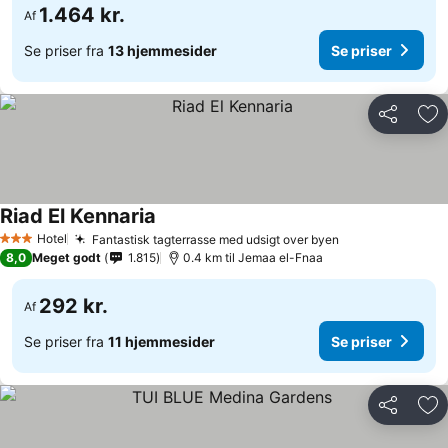
1.464 kr.
Af
Se priser fra
13 hjemmesider
Se priser
Del
Føj
Riad El Kennaria
Hotel
Fantastisk tagterrasse med udsigt over byen
3 Stjerner
8,0
Meget godt
1.815
0.4 km til Jemaa el-Fnaa
292 kr.
Af
Se priser fra
11 hjemmesider
Se priser
Del
Føj