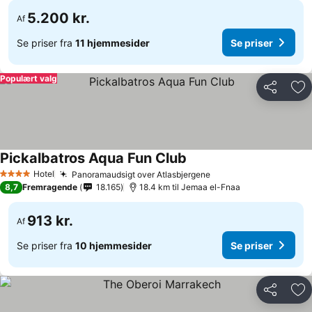
5.200 kr.
Af
Se priser fra
11 hjemmesider
Se priser
Populært valg
Del
Føj
Pickalbatros Aqua Fun Club
Hotel
Panoramaudsigt over Atlasbjergene
4 Stjerner
8,7
Fremragende
18.165
18.4 km til Jemaa el-Fnaa
913 kr.
Af
Se priser fra
10 hjemmesider
Se priser
Del
Føj