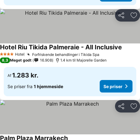
Del
Føj
Hotel Riu Tikida Palmeraie - All Inclusive
Hotel
Forfriskende behandlinger i Tikida Spa
4 Stjerner
8,3
Meget godt
16.908
1.4 km til Majorelle Garden
1.283 kr.
Af
Se priser fra
1 hjemmeside
Se priser
Del
Føj
Palm Plaza Marrakech