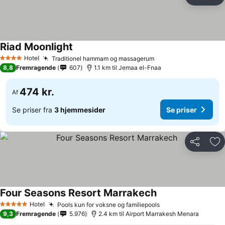
Del
Føj
Riad Moonlight
Hotel
Traditionel hammam og massagerum
4 Stjerner
8,8
Fremragende
607
1.1 km til Jemaa el-Fnaa
474 kr.
Af
Se priser fra
3 hjemmesider
Se priser
Del
Føj
Four Seasons Resort Marrakech
Hotel
Pools kun for voksne og familiepools
5 Stjerner
9,3
Fremragende
5.976
2.4 km til Airport Marrakesh Menara