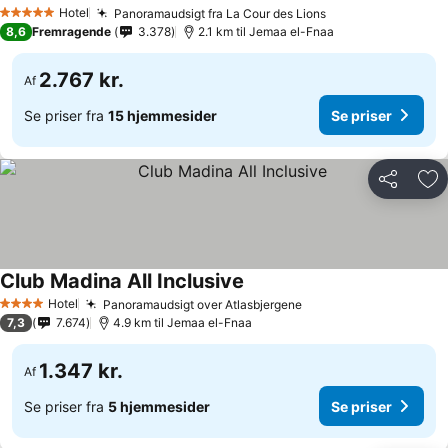
Hotel
Panoramaudsigt fra La Cour des Lions
5 Stjerner
8,6
Fremragende
3.378
2.1 km til Jemaa el-Fnaa
2.767 kr.
Af
Se priser fra
15 hjemmesider
Se priser
Del
Føj
Club Madina All Inclusive
Hotel
Panoramaudsigt over Atlasbjergene
4 Stjerner
7,3
7.674
4.9 km til Jemaa el-Fnaa
1.347 kr.
Af
Se priser fra
5 hjemmesider
Se priser