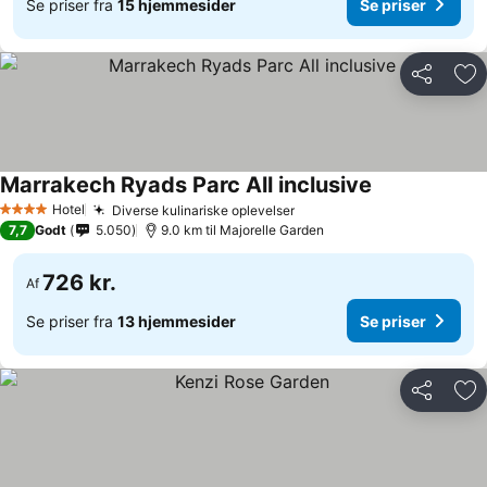
Se priser fra
15 hjemmesider
Se priser
Del
Føj
Marrakech Ryads Parc All inclusive
Hotel
Diverse kulinariske oplevelser
4 Stjerner
7,7
Godt
5.050
9.0 km til Majorelle Garden
726 kr.
Af
Se priser fra
13 hjemmesider
Se priser
Del
Føj