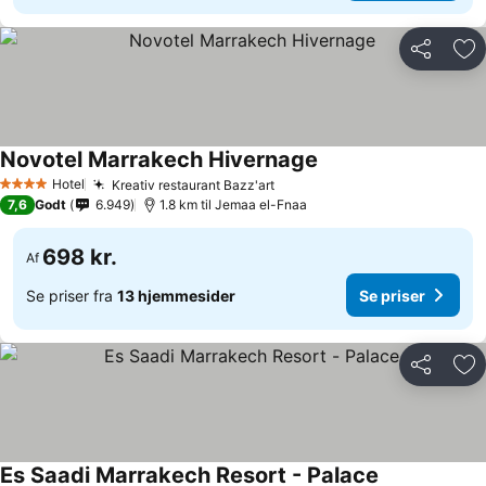
Del
Føj
Novotel Marrakech Hivernage
Hotel
Kreativ restaurant Bazz'art
4 Stjerner
7,6
Godt
6.949
1.8 km til Jemaa el-Fnaa
698 kr.
Af
Se priser fra
13 hjemmesider
Se priser
Del
Føj
Es Saadi Marrakech Resort - Palace