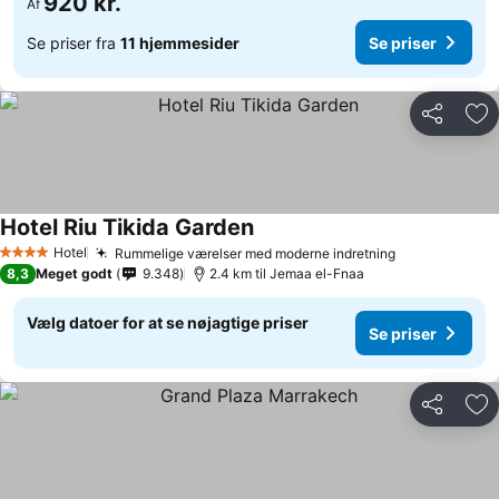
920 kr.
Af
Se priser fra
11 hjemmesider
Se priser
Del
Føj
Hotel Riu Tikida Garden
Hotel
Rummelige værelser med moderne indretning
4 Stjerner
8,3
Meget godt
9.348
2.4 km til Jemaa el-Fnaa
Vælg datoer for at se nøjagtige priser
Se priser
Del
Føj