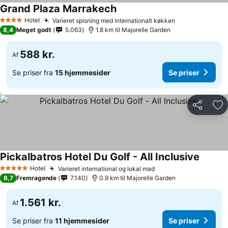
Grand Plaza Marrakech
Hotel
Varieret spisning med internationalt køkken
4 Stjerner
8,4
Meget godt
5.063
1.8 km til Majorelle Garden
588 kr.
Af
Se priser fra
15 hjemmesider
Se priser
Del
Føj
Pickalbatros Hotel Du Golf - All Inclusive
Hotel
Varieret international og lokal mad
5 Stjerner
8,7
Fremragende
7.140
0.9 km til Majorelle Garden
1.561 kr.
Af
Se priser fra
11 hjemmesider
Se priser