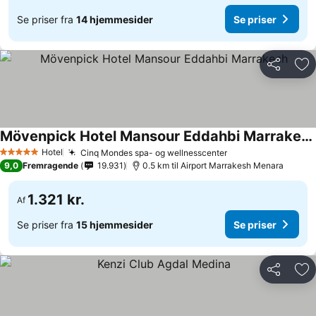
Se priser fra
14 hjemmesider
Se priser
Del
Føj
Mövenpick Hotel Mansour Eddahbi Marrakech
Hotel
Cinq Mondes spa- og wellnesscenter
5 Stjerner
9,0
Fremragende
19.931
0.5 km til Airport Marrakesh Menara
1.321 kr.
Af
Se priser fra
15 hjemmesider
Se priser
Del
Føj