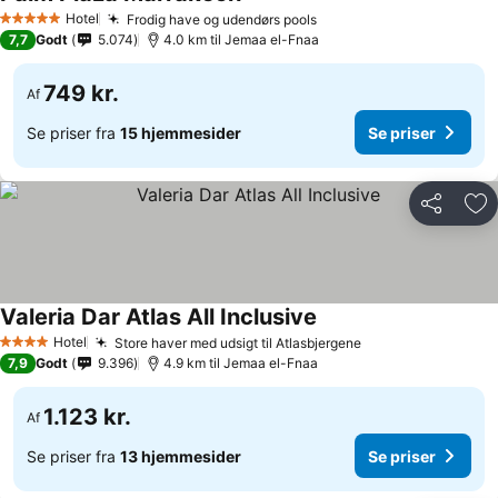
Hotel
Frodig have og udendørs pools
5 Stjerner
7,7
Godt
5.074
4.0 km til Jemaa el-Fnaa
749 kr.
Af
Se priser fra
15 hjemmesider
Se priser
Del
Føj
Valeria Dar Atlas All Inclusive
Hotel
Store haver med udsigt til Atlasbjergene
4 Stjerner
7,9
Godt
9.396
4.9 km til Jemaa el-Fnaa
1.123 kr.
Af
Se priser fra
13 hjemmesider
Se priser