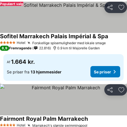
Populært valg
Del
Føj
Sofitel Marrakech Palais Impérial & Spa
Hotel
Forskellige spisemuligheder med lokale smage
5 Stjerner
8,9
Fremragende
22.816
0.9 km til Majorelle Garden
1.664 kr.
Af
Se priser fra
13 hjemmesider
Se priser
Del
Føj
Fairmont Royal Palm Marrakech
Hotel
Marrakech's største swimmingpool