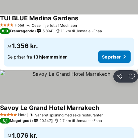
TUI BLUE Medina Gardens
Hotel
Oase i hjertet af Medinaen
4 Stjerner
8,9
Fremragende
5.894
1.1 km til Jemaa el-Fnaa
1.356 kr.
Af
Se priser fra
13 hjemmesider
Se priser
Del
Føj
Savoy Le Grand Hotel Marrakech
Hotel
Varieret spisning med seks restauranter
5 Stjerner
8,1
Meget godt
20.147
2.7 km til Jemaa el-Fnaa
1.076 kr.
Af