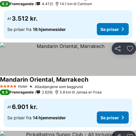
5 Stjerner
9,3
Fremragende
4.412
14.1 km til Centrum
3.512 kr.
Af
Se priser fra
16 hjemmesider
Se priser
Del
Føj
Mandarin Oriental, Marrakech
Hotel
Atlasbjergene som baggrund
5 Stjerner
9,5
Fremragende
2.629
3.8 km til Jemaa el-Fnaa
6.901 kr.
Af
Se priser fra
14 hjemmesider
Se priser