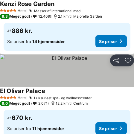
Kenzi Rose Garden
Hotel
Masser af international mad
5 Stjerner
8,3
Meget godt
12.409
2.1 km til Majorelle Garden
886 kr.
Af
Se priser fra
14 hjemmesider
Se priser
Del
Føj
El Olivar Palace
Hotel
Luksuriøst spa- og wellnesscenter
5 Stjerner
8,0
Meget godt
2.071
12.2 km til Centrum
670 kr.
Af
Se priser fra
11 hjemmesider
Se priser