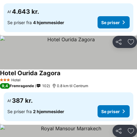
4.643 kr.
Af
Se priser fra
4 hjemmesider
Se priser
Del
Føj
Hotel Ourida Zagora
Hotel
3 Stjerner
9,4
Fremragende
102
0.8 km til Centrum
387 kr.
Af
Se priser fra
2 hjemmesider
Se priser
Del
Føj