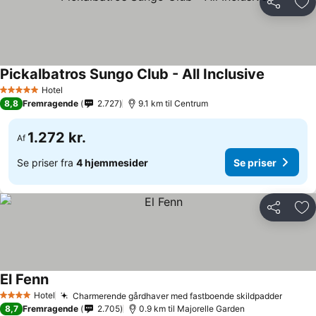
Del
Føj
Pickalbatros Sungo Club - All Inclusive
Hotel
5 Stjerner
8,8
Fremragende
2.727
9.1 km til Centrum
1.272 kr.
Af
Se priser fra
4 hjemmesider
Se priser
Del
Føj
El Fenn
Hotel
Charmerende gårdhaver med fastboende skildpadder
4 Stjerner
8,7
Fremragende
2.705
0.9 km til Majorelle Garden