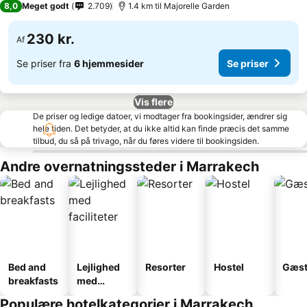
8,0
Meget godt
2.709
1.4 km til Majorelle Garden
230 kr.
Af
Se priser fra
6 hjemmesider
Se priser
Vis flere
De priser og ledige datoer, vi modtager fra bookingsider, ændrer sig
hele tiden. Det betyder, at du ikke altid kan finde præcis det samme
tilbud, du så på trivago, når du føres videre til bookingsiden.
Andre overnatningssteder i Marrakech
Bed and
Lejlighed
Resorter
Hostel
Gæst
breakfasts
med
faciliteter
Populære hotelkategorier i Marrakech