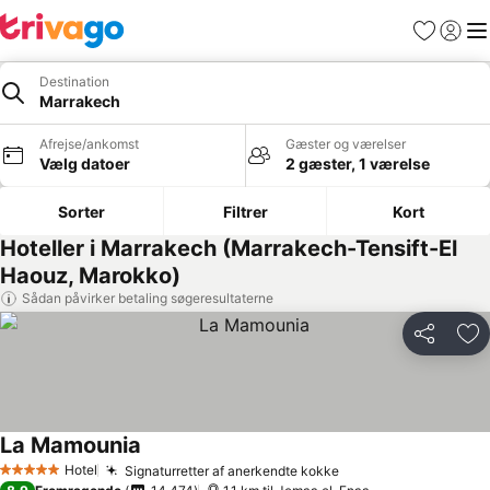
Favoritter
Log ind
Me
Destination
Marrakech
Afrejse/ankomst
Gæster og værelser
Vælg datoer
2 gæster, 1 værelse
Sorter
Filtrer
Kort
Hoteller i Marrakech (Marrakech-Tensift-El
Haouz, Marokko)
Sådan påvirker betaling søgeresultaterne
Del
Føj
La Mamounia
Hotel
Signaturretter af anerkendte kokke
5 Stjerner