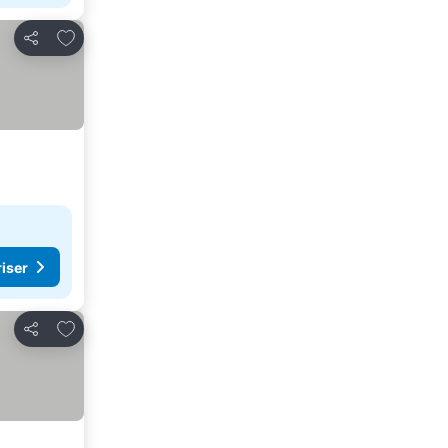
Føj til favoritter
Del
riser
Føj til favoritter
Del