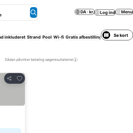
DA · kr.
Menu
Log ind
e
Se kort
 inkluderet
Strand
Pool
Wi-fi
Gratis afbestilling
Resort
Motion
Sådan påvirker betaling søgeresultaterne
Føj til favoritter
Del