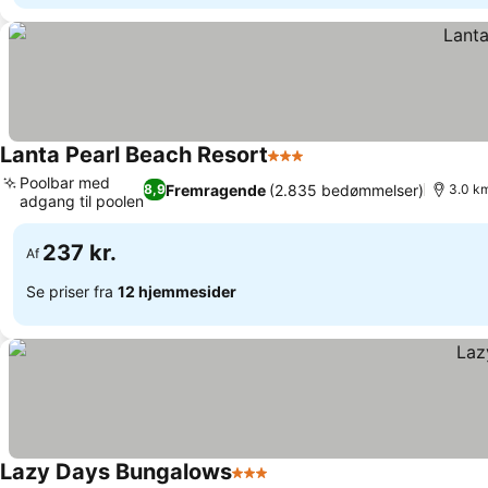
Lanta Pearl Beach Resort
3 Stjerner
Poolbar med
Fremragende
(2.835 bedømmelser)
8,9
3.0 km
adgang til poolen
237 kr.
Af
Se priser fra
12 hjemmesider
Lazy Days Bungalows
3 Stjerner