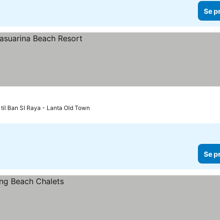
Se p
 til Ban SI Raya - Lanta Old Town
Se p