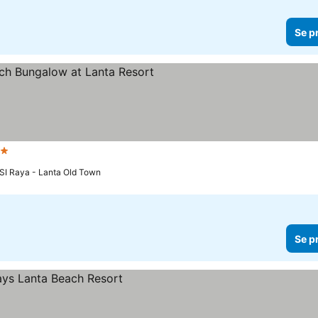
Se p
jerner
n SI Raya - Lanta Old Town
Se p