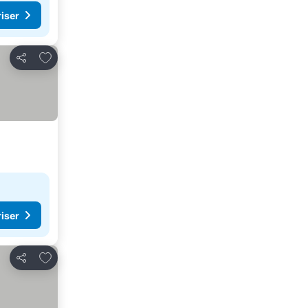
riser
Føj til favoritter
Del
riser
Føj til favoritter
Del