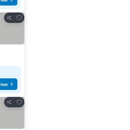
Føj til favoritter
Del
riser
Føj til favoritter
Del