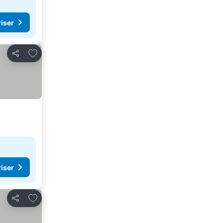
riser
Føj til favoritter
Del
riser
Føj til favoritter
Del