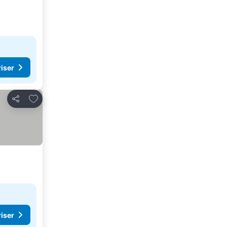
riser
Føj til favoritter
Del
riser