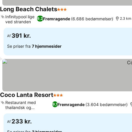
Long Beach Chalets
3 Stjerner
Infinitypool lige
Fremragende
(6.686 bedømmelser)
9,2
2.3 km 
ved stranden
391 kr.
Af
Se priser fra
7 hjemmesider
Coco Lanta Resort
3 Stjerner
Restaurant med
Fremragende
(3.604 bedømmelser)
9,1
thailandsk og
europæisk mad
233 kr.
Af
Se priser fra
3 hjemmesider