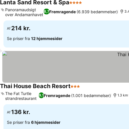
Lanta Sand Resort & Spa
4 Stjerner
Panoramaudsigt
Fremragende
(6.939 bedømmelser)
8,7
3.
over Andamanhavet
214 kr.
Af
Se priser fra
12 hjemmesider
Thai House Beach Resort
3 Stjerner
The Fat Turtle
Fremragende
(1.001 bedømmelser)
9,1
1.3 km 
strandrestaurant
136 kr.
Af
Se priser fra
6 hjemmesider