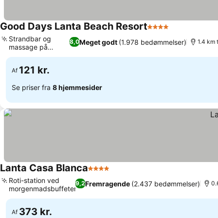
Good Days Lanta Beach Resort
4 Stjerner
Strandbar og
Meget godt
(1.978 bedømmelser)
8,0
1.4 km 
massage på
stedet
121 kr.
Af
Se priser fra
8 hjemmesider
Lanta Casa Blanca
4 Stjerner
Roti-station ved
Fremragende
(2.437 bedømmelser)
9,2
0.
morgenmadsbuffeten
373 kr.
Af