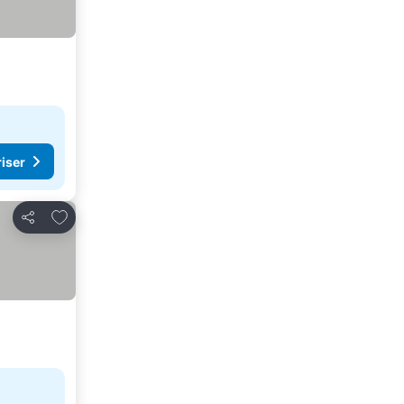
riser
Føj til favoritter
Del