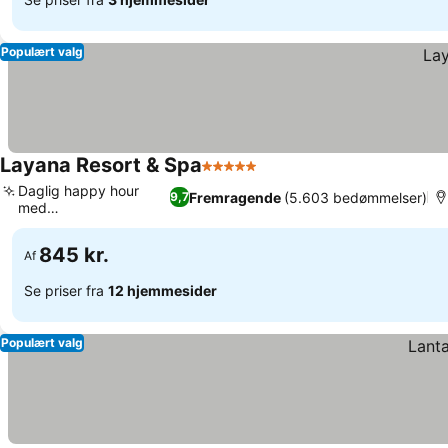
Populært valg
Layana Resort & Spa
5 Stjerner
Daglig happy hour
Fremragende
(5.603 bedømmelser)
9,7
med
solnedgangsudsigt
845 kr.
Af
Se priser fra
12 hjemmesider
Populært valg