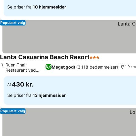
Se priser fra
10 hjemmesider
Populært valg
Lanta Casuarina Beach Resort
3 Stjerner
Ruen Thai
Meget godt
(3.118 bedømmelser)
8,0
1.9 km
Restaurant ved
stranden
430 kr.
Af
Se priser fra
13 hjemmesider
Populært valg