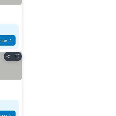
riser
Føj til favoritter
Del
riser