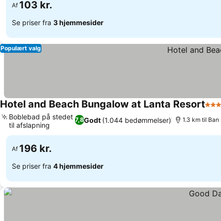
103 kr.
Af
Se priser fra
3 hjemmesider
Populært valg
Hotel and Beach Bungalow at Lanta Resort
4 St
Boblebad på stedet
Godt
(1.044 bedømmelser)
7,8
1.3 km til Ba
til afslapning
196 kr.
Af
Se priser fra
4 hjemmesider