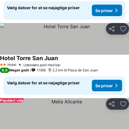
Vælg datoer for at se nøjagtige priser
Se priser
Del
Føj
Hotel Torre San Juan
Hotel
Udendørs pool med bar
2 Stjerner
8,0
Meget godt
1.169
2.2 km til Playa de San Juan
Vælg datoer for at se nøjagtige priser
Se priser
Populært valg
Del
Føj