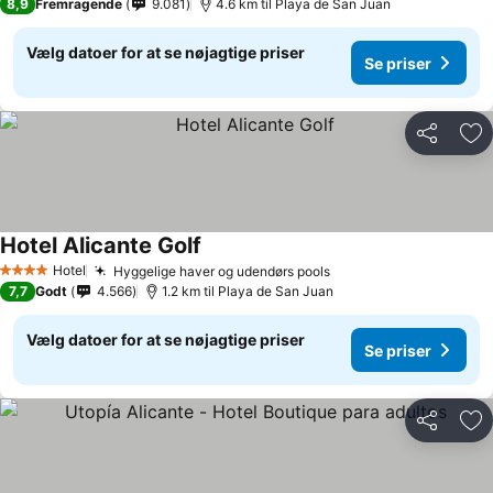
8,9
Fremragende
9.081
4.6 km til Playa de San Juan
Vælg datoer for at se nøjagtige priser
Se priser
Del
Føj
Hotel Alicante Golf
Hotel
Hyggelige haver og udendørs pools
4 Stjerner
7,7
Godt
4.566
1.2 km til Playa de San Juan
Vælg datoer for at se nøjagtige priser
Se priser
Del
Føj