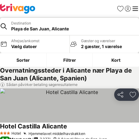
Favoritter
Log ind
Me
Destination
Playa de San Juan, Alicante
Afrejse/ankomst
Gæster og værelser
Vælg datoer
2 gæster, 1 værelse
Sorter
Filtrer
Kort
Overnatningssteder i Alicante nær Playa de
San Juan (Alicante, Spanien)
Sådan påvirker betaling søgeresultaterne
Del
Føj
Hotel Castilla Alicante
Hotel
Hjemmelavet middelhavskøkken
3 Stjerner