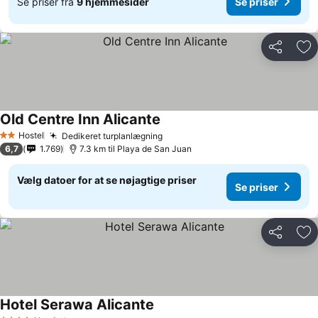
Se priser fra
9 hjemmesider
Se priser
Del
Føj
Old Centre Inn Alicante
Hostel
Dedikeret turplanlægning
2 Stjerner
6,7
1.769
7.3 km til Playa de San Juan
Vælg datoer for at se nøjagtige priser
Se priser
Del
Føj
Hotel Serawa Alicante