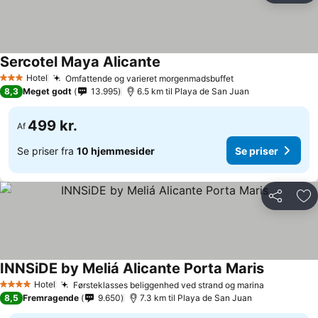
Sercotel Maya Alicante
Hotel
Omfattende og varieret morgenmadsbuffet
3 Stjerner
8,3
Meget godt
13.995
6.5 km til Playa de San Juan
499 kr.
Af
Se priser fra
10 hjemmesider
Se priser
Del
Føj
INNSiDE by Meliá Alicante Porta Maris
Hotel
Førsteklasses beliggenhed ved strand og marina
4 Stjerner
8,5
Fremragende
9.650
7.3 km til Playa de San Juan