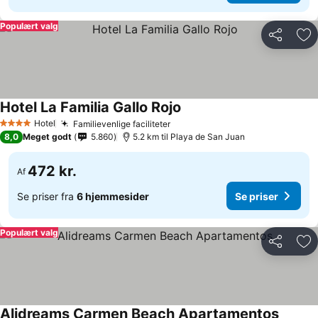
Populært valg
Del
Føj
Hotel La Familia Gallo Rojo
Hotel
Familievenlige faciliteter
4 Stjerner
8,0
Meget godt
5.860
5.2 km til Playa de San Juan
472 kr.
Af
Se priser fra
6 hjemmesider
Se priser
Populært valg
Del
Føj
Alidreams Carmen Beach Apartamentos