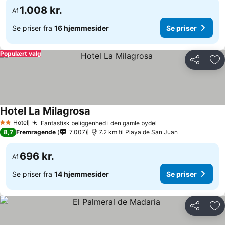
1.008 kr.
Af
Se priser fra
16 hjemmesider
Se priser
Populært valg
Del
Føj
Hotel La Milagrosa
Hotel
Fantastisk beliggenhed i den gamle bydel
2 Stjerner
8,7
Fremragende
7.007
7.2 km til Playa de San Juan
696 kr.
Af
Se priser fra
14 hjemmesider
Se priser
Del
Føj