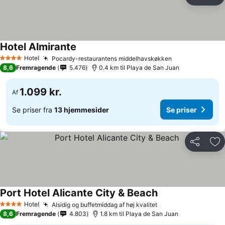
Del
Føj
Hotel Almirante
Hotel
Pocardy-restaurantens middelhavskøkken
4 Stjerner
8,6
Fremragende
5.476
0.4 km til Playa de San Juan
1.099 kr.
Af
Se priser fra
13 hjemmesider
Se priser
Del
Føj
Port Hotel Alicante City & Beach
Hotel
Alsidig og buffetmiddag af høj kvalitet
4 Stjerner
8,6
Fremragende
4.803
1.8 km til Playa de San Juan