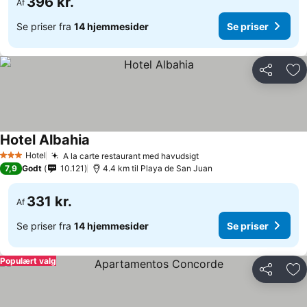
396 kr.
Af
Se priser fra
14 hjemmesider
Se priser
Del
Føj
Hotel Albahia
Hotel
A la carte restaurant med havudsigt
3 Stjerner
7,9
Godt
10.121
4.4 km til Playa de San Juan
331 kr.
Af
Se priser fra
14 hjemmesider
Se priser
Populært valg
Del
Føj