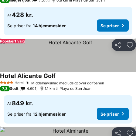
8,0
Meget godt
7.377
0.8 km til Playa de San Juan
428 kr.
Af
Se priser fra
14 hjemmesider
Se priser
Populært valg
Del
Føj
Hotel Alicante Golf
Hotel
Middelhavsmad med udsigt over golfbanen
4 Stjerner
7,8
Godt
4.601
1.1 km til Playa de San Juan
849 kr.
Af
Se priser fra
12 hjemmesider
Se priser