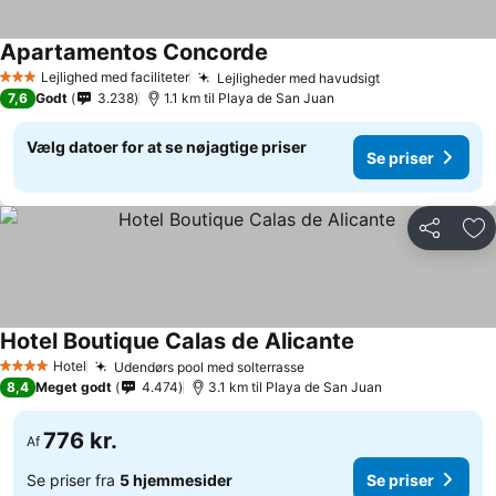
Apartamentos Concorde
Lejlighed med faciliteter
Lejligheder med havudsigt
3 Stjerner
7,6
Godt
3.238
1.1 km til Playa de San Juan
Vælg datoer for at se nøjagtige priser
Se priser
Del
Føj
Hotel Boutique Calas de Alicante
Hotel
Udendørs pool med solterrasse
4 Stjerner
8,4
Meget godt
4.474
3.1 km til Playa de San Juan
776 kr.
Af
Se priser fra
5 hjemmesider
Se priser