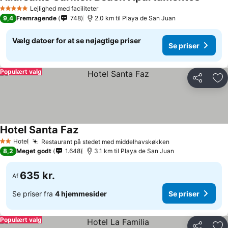
Lejlighed med faciliteter
5 Stjerner
9,4
Fremragende
748
2.0 km til Playa de San Juan
Vælg datoer for at se nøjagtige priser
Se priser
Populært valg
Del
Føj
Hotel Santa Faz
Hotel
Restaurant på stedet med middelhavskøkken
2 Stjerner
8,2
Meget godt
1.648
3.1 km til Playa de San Juan
635 kr.
Af
Se priser fra
4 hjemmesider
Se priser
Populært valg