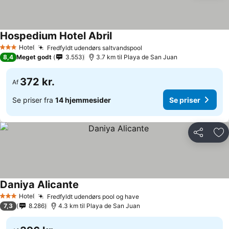
Hospedium Hotel Abril
Hotel
Fredfyldt udendørs saltvandspool
3 Stjerner
8,4
Meget godt
3.553
3.7 km til Playa de San Juan
372 kr.
Af
Se priser fra
14 hjemmesider
Se priser
Del
Føj
Daniya Alicante
Hotel
Fredfyldt udendørs pool og have
3 Stjerner
7,3
8.286
4.3 km til Playa de San Juan