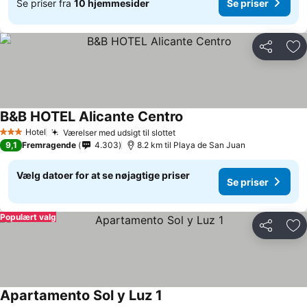
Se priser fra
10 hjemmesider
Se priser
Del
Føj
B&B HOTEL Alicante Centro
Hotel
Værelser med udsigt til slottet
3 Stjerner
9,1
Fremragende
4.303
8.2 km til Playa de San Juan
Vælg datoer for at se nøjagtige priser
Se priser
Populært valg
Del
Føj
Apartamento Sol y Luz 1