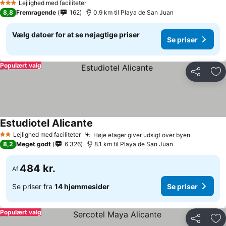
Lejlighed med faciliteter
3 Stjerner
8,8
Fremragende
162
0.9 km til Playa de San Juan
Vælg datoer for at se nøjagtige priser
Se priser
Populært valg
Del
Føj
Estudiotel Alicante
Lejlighed med faciliteter
Høje etager giver udsigt over byen
2 Stjerner
8,2
Meget godt
6.326
8.1 km til Playa de San Juan
484 kr.
Af
Se priser fra
14 hjemmesider
Se priser
Populært valg
Del
Føj