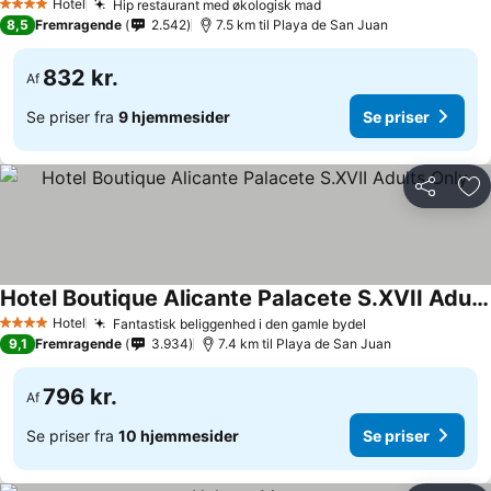
Hotel
Hip restaurant med økologisk mad
4 Stjerner
8,5
Fremragende
2.542
7.5 km til Playa de San Juan
832 kr.
Af
Se priser fra
9 hjemmesider
Se priser
Del
Føj
Hotel Boutique Alicante Palacete S.XVII Adults Only
Hotel
Fantastisk beliggenhed i den gamle bydel
4 Stjerner
9,1
Fremragende
3.934
7.4 km til Playa de San Juan
796 kr.
Af
Se priser fra
10 hjemmesider
Se priser