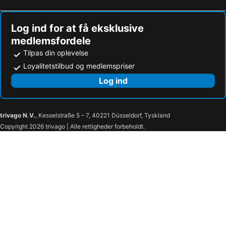
Bahia Azul
Hotel Torre San Juan
Calpe Beach 3000 1 Linea
Hotel Santa Faz
Log ind for at få eksklusive
Hotel Roma
Villa Rei Jaume
medlemsfordele
Charm Beach Retreat
Charm Beach Retreat
Tilpas din oplevelse
Apartamento Gafner 2
Residencia Mediterraneo
Loyalitetstilbud og medlemspriser
Hotel Explanada
Reina Victoria Prado Sastre
Log ind
Alicante Smart Accommodation
trivago N.V.
, Kesselstraße 5 – 7, 40221 Düsseldorf, Tyskland
Copyright 2026 trivago | Alle rettigheder forbeholdt.