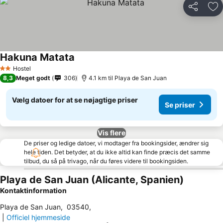
Del
Føj
Hakuna Matata
Hostel
2 Stjerner
8,3
Meget godt
306
4.1 km til Playa de San Juan
Vælg datoer for at se nøjagtige priser
Se priser
Vis flere
De priser og ledige datoer, vi modtager fra bookingsider, ændrer sig
hele tiden. Det betyder, at du ikke altid kan finde præcis det samme
tilbud, du så på trivago, når du føres videre til bookingsiden.
Playa de San Juan (Alicante, Spanien)
Kontaktinformation
Playa de San Juan
,
03540
,
|
Officiel hjemmeside