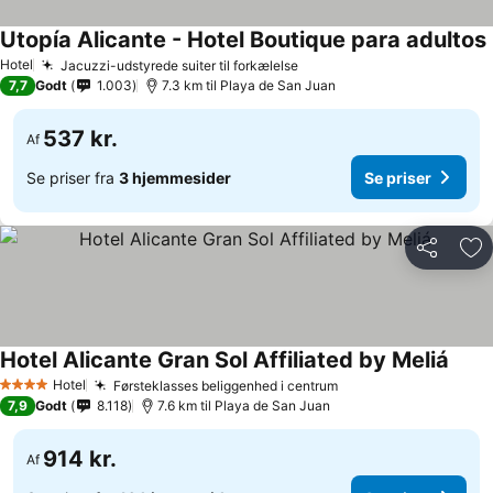
Utopía Alicante - Hotel Boutique para adultos
Hotel
Jacuzzi-udstyrede suiter til forkælelse
7,7
Godt
1.003
7.3 km til Playa de San Juan
537 kr.
Af
Se priser fra
3 hjemmesider
Se priser
Del
Føj
Hotel Alicante Gran Sol Affiliated by Meliá
Hotel
Førsteklasses beliggenhed i centrum
4 Stjerner
7,9
Godt
8.118
7.6 km til Playa de San Juan
914 kr.
Af