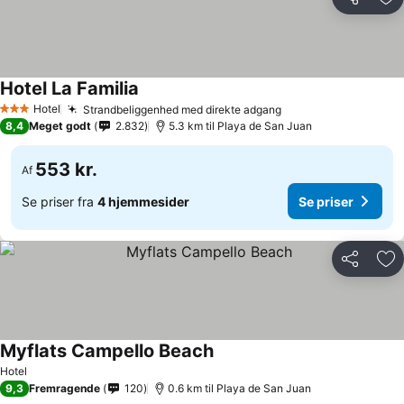
Del
Føj
Hotel La Familia
Hotel
Strandbeliggenhed med direkte adgang
3 Stjerner
8,4
Meget godt
2.832
5.3 km til Playa de San Juan
553 kr.
Af
Se priser fra
4 hjemmesider
Se priser
Del
Føj
Myflats Campello Beach
Hotel
9,3
Fremragende
120
0.6 km til Playa de San Juan