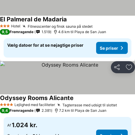
El Palmeral de Madaria
Hotel
Fitnesscenter og finsk sauna på stedet
3 Stjerner
9,5
Fremragende
1.519
4.6 km til Playa de San Juan
Vælg datoer for at se nøjagtige priser
Se priser
Del
Føj
Odyssey Rooms Alicante
Lejlighed med faciliteter
Tagterrasse med udsigt til slottet
4 Stjerner
9,4
Fremragende
2.381
7.2 km til Playa de San Juan
1.024 kr.
Af