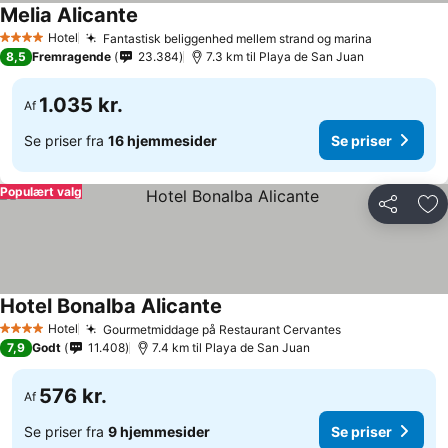
Melia Alicante
Hotel
Fantastisk beliggenhed mellem strand og marina
4 Stjerner
8,5
Fremragende
23.384
7.3 km til Playa de San Juan
1.035 kr.
Af
Se priser fra
16 hjemmesider
Se priser
Populært valg
Del
Føj
Hotel Bonalba Alicante
Hotel
Gourmetmiddage på Restaurant Cervantes
4 Stjerner
7,9
Godt
11.408
7.4 km til Playa de San Juan
576 kr.
Af
Se priser fra
9 hjemmesider
Se priser