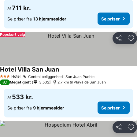
711 kr.
Af
Se priser fra
13 hjemmesider
Se priser
Populært valg
Del
Føj
Hotel Villa San Juan
Hotel
Central beliggenhed i San Juan Pueblo
3 Stjerner
8,1
Meget godt
3.532
2.7 km til Playa de San Juan
533 kr.
Af
Se priser fra
9 hjemmesider
Se priser
Del
Føj