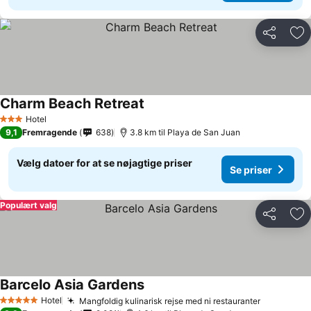
Del
Føj
Charm Beach Retreat
Hotel
3 Stjerner
9,1
Fremragende
638
3.8 km til Playa de San Juan
Vælg datoer for at se nøjagtige priser
Se priser
Populært valg
Del
Føj
Barcelo Asia Gardens
Hotel
Mangfoldig kulinarisk rejse med ni restauranter
5 Stjerner