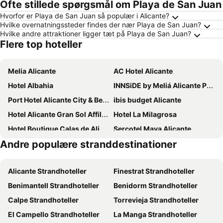
Ofte stillede spørgsmål om Playa de San Juan
Hvorfor er Playa de San Juan så populær i Alicante?
Hvilke overnatningssteder findes der nær Playa de San Juan?
Hvilke andre attraktioner ligger tæt på Playa de San Juan?
Flere top hoteller
Melia Alicante
AC Hotel Alicante
Hotel Albahia
INNSiDE by Meliá Alicante Porta Maris
Port Hotel Alicante City & Beach
ibis budget Alicante
Hotel Alicante Gran Sol Affiliated by Meliá
Hotel La Milagrosa
Hotel Boutique Calas de Alicante
Sercotel Maya Alicante
Andre populære stranddestinationer
Eurostars Lucentum
Bypillow Paseo
Occidental Alicante
Eurostars Centrum Alicante
Alicante Strandhoteller
Finestrat Strandhoteller
Daniya Alicante
Hotel Castilla Alicante
Benimantell Strandhoteller
Benidorm Strandhoteller
NH Alicante
Dormirdcine Alicante
Calpe Strandhoteller
Torrevieja Strandhoteller
Hospes Amerigo
Hotel Boutique Alicante Palacete S.XVII Adults Only
El Campello Strandhoteller
La Manga Strandhoteller
Hotel Serawa Alicante
Tandem Pórtico Alicante