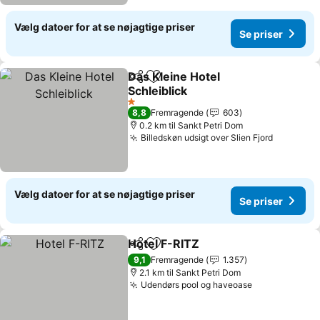
Vælg datoer for at se nøjagtige priser
Se priser
Das Kleine Hotel
Del
Føj til favoritter
Schleiblick
1 Stjerner
8,8
Fremragende
603
0.2 km til Sankt Petri Dom
Billedskøn udsigt over Slien Fjord
Vælg datoer for at se nøjagtige priser
Se priser
Hotel F-RITZ
Del
Føj til favoritter
9,1
Fremragende
1.357
2.1 km til Sankt Petri Dom
Udendørs pool og haveoase