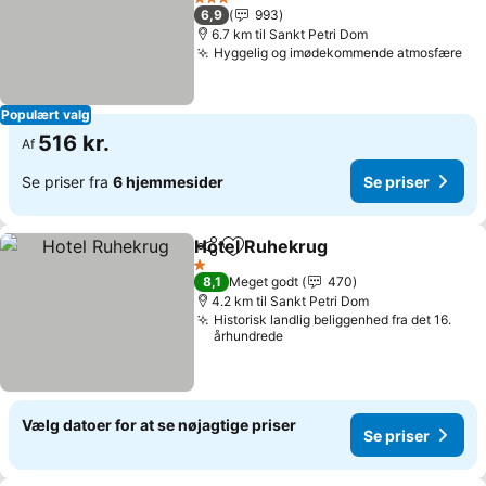
3 Stjerner
6,9
993
6.7 km til Sankt Petri Dom
Hyggelig og imødekommende atmosfære
Populært valg
516 kr.
Af
Se priser fra
6 hjemmesider
Se priser
Hotel Ruhekrug
Del
Føj til favoritter
1 Stjerner
8,1
Meget godt
470
4.2 km til Sankt Petri Dom
Historisk landlig beliggenhed fra det 16.
århundrede
Vælg datoer for at se nøjagtige priser
Se priser