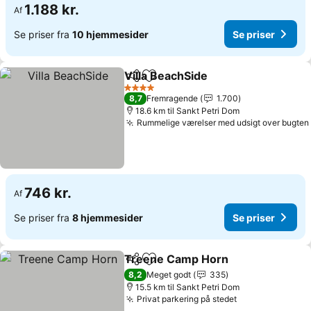
1.188 kr.
Af
Se priser fra
10 hjemmesider
Se priser
Villa BeachSide
Del
Føj til favoritter
4 Stjerner
8,7
Fremragende
1.700
18.6 km til Sankt Petri Dom
Rummelige værelser med udsigt over bugten
746 kr.
Af
Se priser fra
8 hjemmesider
Se priser
Treene Camp Horn
Del
Føj til favoritter
8,2
Meget godt
335
15.5 km til Sankt Petri Dom
Privat parkering på stedet