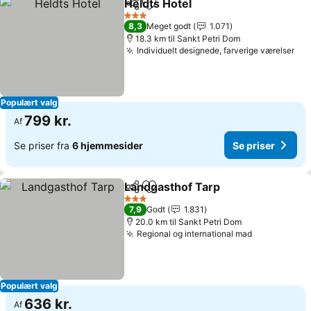
Heldts Hotel
Del
Føj til favoritter
3 Stjerner
8,3
Meget godt
1.071
18.3 km til Sankt Petri Dom
Individuelt designede, farverige værelser
Populært valg
799 kr.
Af
Se priser fra
6 hjemmesider
Se priser
Landgasthof Tarp
Del
Føj til favoritter
3 Stjerner
7,9
Godt
1.831
20.0 km til Sankt Petri Dom
Regional og international mad
Populært valg
636 kr.
Af