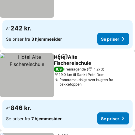
242 kr.
Af
Se priser fra
3 hjemmesider
Se priser
Hotel Alte
Del
Føj til favoritter
Fischereischule
8,9
Fremragende
1.273
19.0 km til Sankt Petri Dom
Panoramaudsigt over bugten fra
bakketoppen
846 kr.
Af
Se priser fra
7 hjemmesider
Se priser