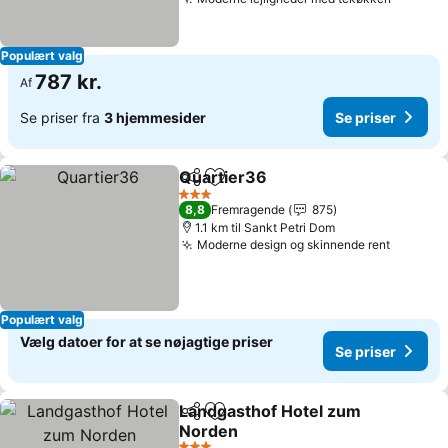
Populært valg
787 kr.
Af
Se priser fra
3 hjemmesider
Se priser
Quartier36
Del
Føj til favoritter
3 Stjerner
8,8
Fremragende
875
1.1 km til Sankt Petri Dom
Moderne design og skinnende rent
Populært valg
Vælg datoer for at se nøjagtige priser
Se priser
Landgasthof Hotel zum
Del
Føj til favoritter
Norden