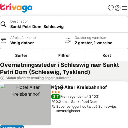
Favoritter
Log ind
Me
Destination
Sankt Petri Dom, Schleswig
Afrejse/ankomst
Gæster og værelser
Vælg datoer
2 gæster, 1 værelse
Sorter
Filtrer
Kort
Overnatningssteder i Schleswig nær Sankt
Petri Dom (Schleswig, Tyskland)
Sådan påvirker betaling søgeresultaterne
Hotel Alter Kreisbahnhof
Del
Føj til favoritter
3 Stjerner
8,7
Fremragende
3.103
0.2 km til Sankt Petri Dom
Super beliggenhed tæt på Schleswigs
seværdigheder
Populært valg