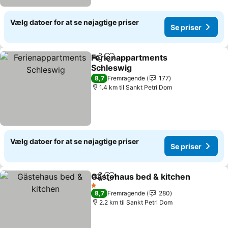
Vælg datoer for at se nøjagtige priser
Se priser
Ferienappartments
Del
Føj til favoritter
Schleswig
8,7
Fremragende
177
1.4 km til Sankt Petri Dom
Vælg datoer for at se nøjagtige priser
Se priser
Gästehaus bed & kitchen
Del
Føj til favoritter
1 Stjerner
8,7
Fremragende
280
2.2 km til Sankt Petri Dom