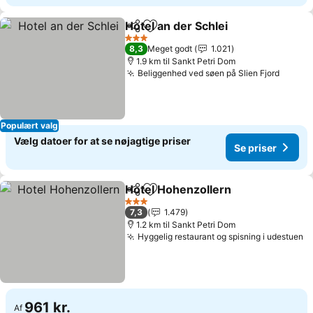
Hotel an der Schlei
Del
Føj til favoritter
3 Stjerner
8,3
Meget godt
1.021
1.9 km til Sankt Petri Dom
Beliggenhed ved søen på Slien Fjord
Populært valg
Vælg datoer for at se nøjagtige priser
Se priser
Hotel Hohenzollern
Del
Føj til favoritter
3 Stjerner
7,3
1.479
1.2 km til Sankt Petri Dom
Hyggelig restaurant og spisning i udestuen
961 kr.
Af