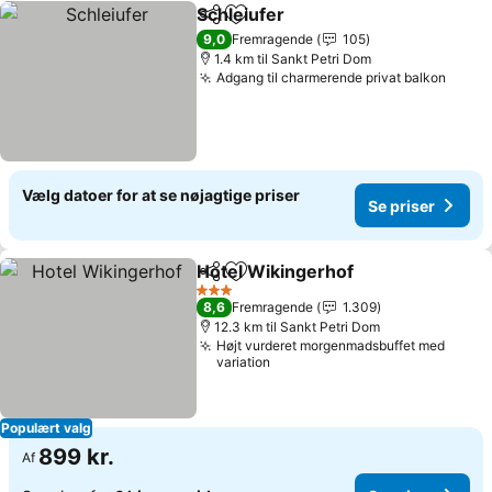
Schleiufer
Del
Føj til favoritter
9,0
Fremragende
105
1.4 km til Sankt Petri Dom
Adgang til charmerende privat balkon
Vælg datoer for at se nøjagtige priser
Se priser
Hotel Wikingerhof
Del
Føj til favoritter
3 Stjerner
8,6
Fremragende
1.309
12.3 km til Sankt Petri Dom
Højt vurderet morgenmadsbuffet med
variation
Populært valg
899 kr.
Af