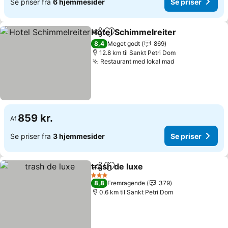
Se priser fra
6 hjemmesider
Se priser
Hotel Schimmelreiter
Del
Føj til favoritter
8,4
Meget godt
869
12.8 km til Sankt Petri Dom
Restaurant med lokal mad
859 kr.
Af
Se priser fra
3 hjemmesider
Se priser
trash de luxe
Del
Føj til favoritter
3 Stjerner
8,8
Fremragende
379
0.6 km til Sankt Petri Dom