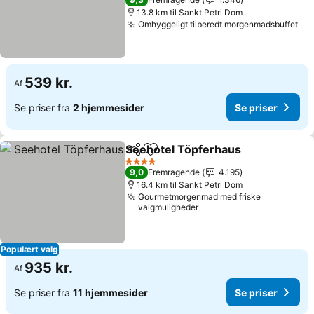
13.8 km til Sankt Petri Dom
Omhyggeligt tilberedt morgenmadsbuffet
539 kr.
Af
Se priser fra
2 hjemmesider
Se priser
Seehotel Töpferhaus
Del
Føj til favoritter
4 Stjerner
9,0
Fremragende
4.195
16.4 km til Sankt Petri Dom
Gourmetmorgenmad med friske
valgmuligheder
Populært valg
935 kr.
Af
Se priser fra
11 hjemmesider
Se priser