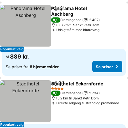
Panorama Hotel
Del
Føj til favoritter
Aschberg
8,9
Fremragende
2.407
13.3 km til Sankt Petri Dom
Udsigtstårn med klatrevæg
Populært valg
889 kr.
Af
Se priser fra
8 hjemmesider
Se priser
Stadthotel Eckernforde
Del
Føj til favoritter
4 Stjerner
8,9
Fremragende
2.734
18.2 km til Sankt Petri Dom
Direkte adgang til strand og promenade
Populært valg