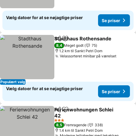
Vælg datoer for at se nøjagtige priser
Se priser
Stadthaus Rothensande
Del
Føj til favoritter
8,4
Meget godt
75
1.2 km til Sankt Petri Dom
Velassorteret minibar på værelset
Populært valg
Vælg datoer for at se nøjagtige priser
Se priser
Ferienwohnungen Schlei
Del
Føj til favoritter
42
3 Stjerner
8,5
Fremragende
338
1.4 km til Sankt Petri Dom
Moderne lejligheder med tekøkken