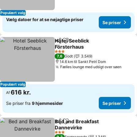
Populært valg
Vælg datoer for at se nøjagtige priser
Se priser
Hotel Seeblick
Del
Føj til favoritter
Försterhaus
3 Stjerner
7,6
Godt
3.549
14.6 km til Sankt Petri Dom
Fælles lounge med udsigt over søen
Populært valg
616 kr.
Af
Se priser fra
9 hjemmesider
Se priser
Bed and Breakfast
Del
Føj til favoritter
Dannevirke
3 Stjerner
9,3
Fremragende
1.346