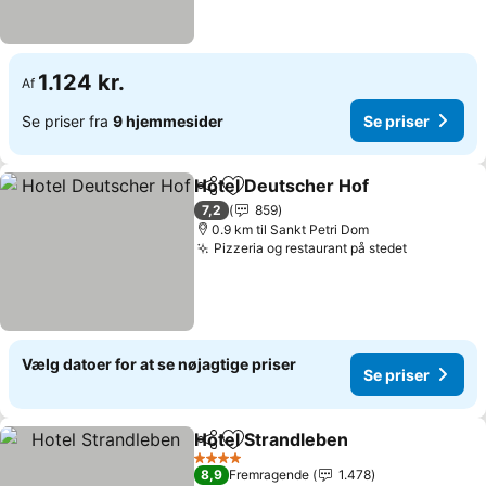
1.124 kr.
Af
Se priser fra
9 hjemmesider
Se priser
Hotel Deutscher Hof
Del
Føj til favoritter
7,2
859
0.9 km til Sankt Petri Dom
Pizzeria og restaurant på stedet
Vælg datoer for at se nøjagtige priser
Se priser
Hotel Strandleben
Del
Føj til favoritter
4 Stjerner
8,9
Fremragende
1.478