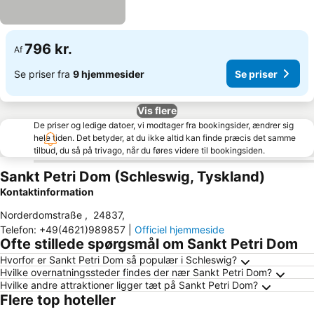
796 kr.
Af
Se priser fra
9 hjemmesider
Se priser
Vis flere
De priser og ledige datoer, vi modtager fra bookingsider, ændrer sig
hele tiden. Det betyder, at du ikke altid kan finde præcis det samme
tilbud, du så på trivago, når du føres videre til bookingsiden.
Sankt Petri Dom (Schleswig, Tyskland)
Kontaktinformation
Norderdomstraße
,
24837
,
Telefon
:
+49(4621)989857
|
Officiel hjemmeside
Ofte stillede spørgsmål om Sankt Petri Dom
Hvorfor er Sankt Petri Dom så populær i Schleswig?
Hvilke overnatningssteder findes der nær Sankt Petri Dom?
Hvilke andre attraktioner ligger tæt på Sankt Petri Dom?
Flere top hoteller