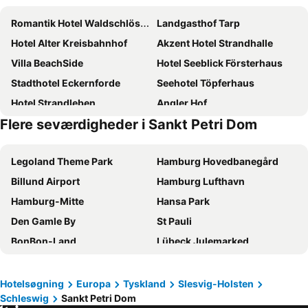
Romantik Hotel Waldschlösschen
Landgasthof Tarp
Hotel Alter Kreisbahnhof
Akzent Hotel Strandhalle
Villa BeachSide
Hotel Seeblick Försterhaus
Stadthotel Eckernforde
Seehotel Töpferhaus
Hotel Strandleben
Angler Hof
Flere seværdigheder i Sankt Petri Dom
Hotel BeachSide
Hotel Hohenzollern
Hotel Alte Fischereischule
Landgasthof Hotel zum Norden
Legoland Theme Park
Hamburg Hovedbanegård
Panorama Hotel Aschberg
Domhotel
Billund Airport
Hamburg Lufthavn
Hotel Deutscher Hof
Hotel Wittensee Schützenhof
Hamburg-Mitte
Hansa Park
Hotel Seelust
Hotel Schimmelreiter
Den Gamle By
St Pauli
Hotel Wikingerhof
Hotel Zollhaus
BonBon-Land
Lübeck Julemarked
Hotel F-RITZ
Hotel Bed & Breakfast am Dom
Flensborg Julemarked
Reeperbahn
Ellada Restaurant & Hotel
Bed and Breakfast Dannevirke
Givskud Zoo
Egeskov Slot
Hotel an der Schlei
Hotel Langstedt
Hotelsøgning
Europa
Tyskland
Slesvig-Holsten
Schleswig
Sankt Petri Dom
Casino Munkebjerg Vejle
Henne Strand
LÜTTES LOFT Boutique Hotel
Das Kleine Hotel Schleiblick