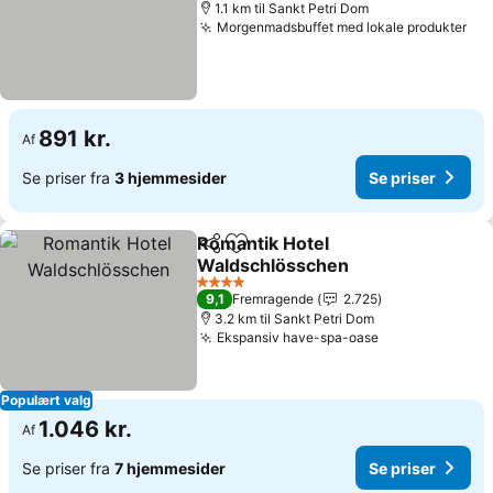
1.1 km til Sankt Petri Dom
Morgenmadsbuffet med lokale produkter
891 kr.
Af
Se priser fra
3 hjemmesider
Se priser
Romantik Hotel
Del
Føj til favoritter
Waldschlösschen
4 Stjerner
9,1
Fremragende
2.725
3.2 km til Sankt Petri Dom
Ekspansiv have-spa-oase
Populært valg
1.046 kr.
Af
Se priser fra
7 hjemmesider
Se priser