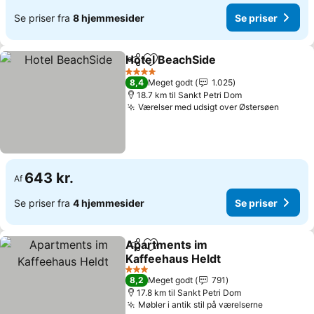
Se priser fra
8 hjemmesider
Se priser
Hotel BeachSide
Del
Føj til favoritter
4 Stjerner
8,4
Meget godt
1.025
18.7 km til Sankt Petri Dom
Værelser med udsigt over Østersøen
643 kr.
Af
Se priser fra
4 hjemmesider
Se priser
Apartments im
Del
Føj til favoritter
Kaffeehaus Heldt
3 Stjerner
8,2
Meget godt
791
17.8 km til Sankt Petri Dom
Møbler i antik stil på værelserne