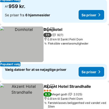
959 kr.
Af
Se priser fra
6 hjemmesider
Se priser
Domhotel
Del
Føj til favoritter
7,1
927
0.8 km til Sankt Petri Dom
Fleksible værelsesmuligheder
Populært valg
Vælg datoer for at se nøjagtige priser
Se priser
Akzent Hotel Strandhalle
Del
Føj til favoritter
3 Stjerner
8,3
Meget godt
2.025
0.8 km til Sankt Petri Dom
Førsteklasses beliggenhed ved vandet ved
Slien