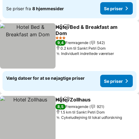
Se priser fra
8 hjemmesider
Se priser
Hotel Bed & Breakfast am
Del
Føj til favoritter
Dom
3 Stjerner
9,4
Fremragende
542
0.2 km til Sankt Petri Dom
Individuelt indrettede værelser
Vælg datoer for at se nøjagtige priser
Se priser
Hotel Zollhaus
Del
Føj til favoritter
8,5
Fremragende
921
1.5 km til Sankt Petri Dom
Cykeludlejning til lokal udforskning