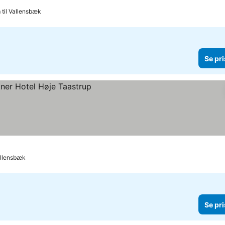
 til Vallensbæk
Se pri
Vallensbæk
Se pri