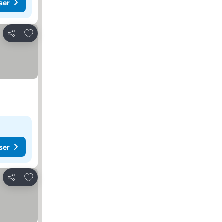
ser
Føj til favoritter
Del
ser
Føj til favoritter
Del