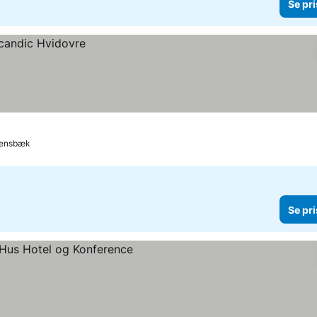
Se pri
llensbæk
Se pri