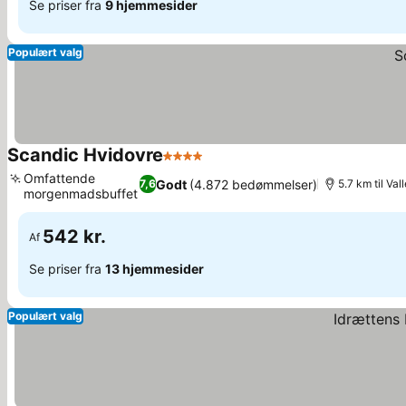
Se priser fra
9 hjemmesider
Populært valg
Scandic Hvidovre
4 Stjerner
Se priser
Omfattende
Godt
(4.872 bedømmelser)
7,6
5.7 km til Va
morgenmadsbuffet
Se priser
542 kr.
Af
Se priser fra
13 hjemmesider
Populært valg