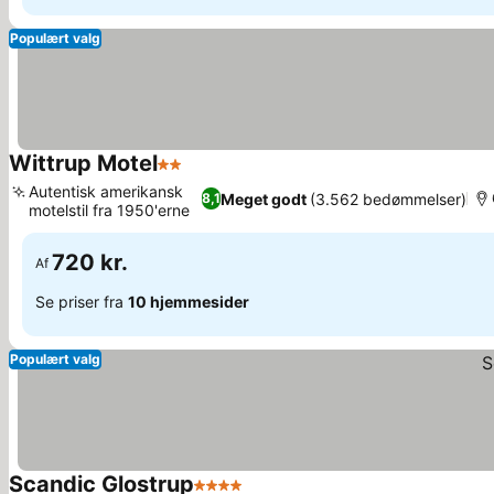
Populært valg
Wittrup Motel
2 Stjerner
Se priser
Autentisk amerikansk
Meget godt
(3.562 bedømmelser)
8,1
motelstil fra 1950'erne
Se priser
720 kr.
Af
Se priser fra
10 hjemmesider
Populært valg
Scandic Glostrup