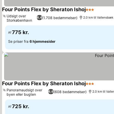
Four Points Flex by Sheraton Ishoj
3 Stjerner
Se priser
Udsigt over
(1.708 bedømmelser)
6,4
2.0 km til Vallensbæk
Storkøbenhavn
Se priser
775 kr.
Af
Se priser fra
6 hjemmesider
Four Points Flex by Sheraton Ishoj
3 Stjerner
Se priser
Panoramaudsigt over
(608 bedømmelser)
6,6
2.0 km til Vall
byen eller bugten
Se priser
725 kr.
Af