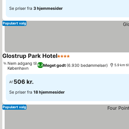
Se priser fra
3 hjemmesider
Populært valg
Glostrup Park Hotel
4 Stjerner
Se priser
Nem adgang til
Meget godt
(6.930 bedømmelser)
8,2
5.9 km ti
København
Se priser
506 kr.
Af
Se priser fra
18 hjemmesider
Populært valg