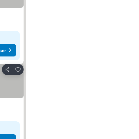
ser
Føj til favoritter
Del