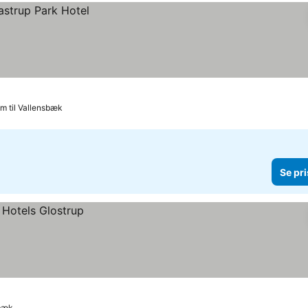
km til Vallensbæk
Se pri
sbæk