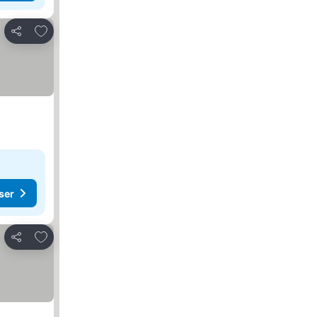
Føj til favoritter
Del
ser
Føj til favoritter
Del