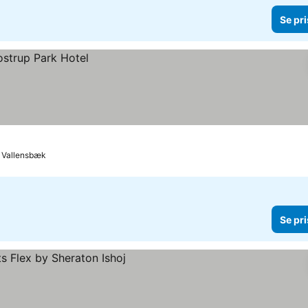
Se pri
l Vallensbæk
Se pri