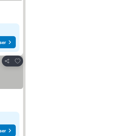
ser
Føj til favoritter
Del
ser