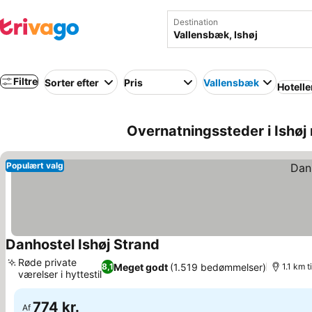
Destination
Filtre
Sorter efter
Pris
Vallensbæk
Hotelle
Overnatningssteder i Ishøj
Populært valg
Danhostel Ishøj Strand
Se priser
Røde private
Meget godt
(1.519 bedømmelser)
8,1
1.1 km 
værelser i hyttestil
Se priser
774 kr.
Af