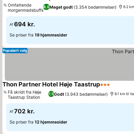
4 Stjerner
Se priser
Omfattende
Meget godt
(3.354 bedømmelser)
8,0
6.2 km
morgenmadsbuffet
Se priser
694 kr.
Af
Se priser fra
19 hjemmesider
Populært valg
Thon Partner Hotel Høje Taastrup
3 Stjerner
Se priser
Få skridt fra Høje
Godt
(3.943 bedømmelser)
7,5
8.1 km til 
Taastrup Station
Se priser
702 kr.
Af
Se priser fra
12 hjemmesider