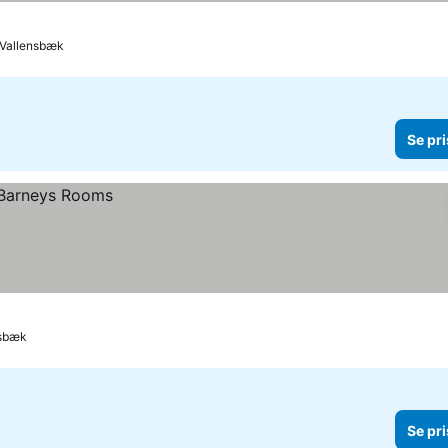
r
l Vallensbæk
Se pri
nsbæk
Se pri