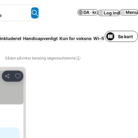
DA · kr.
Menu
Log ind
e
Se kort
nkluderet
Handicapvenligt
Kun for voksne
Wi-fi
Gratis afbestill
Sådan påvirker betaling søgeresultaterne
Føj til favoritter
Del