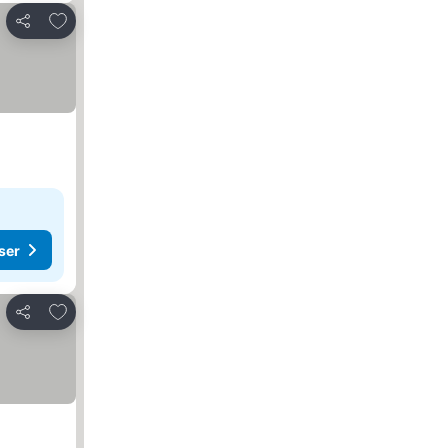
Føj til favoritter
Del
ser
Føj til favoritter
Del