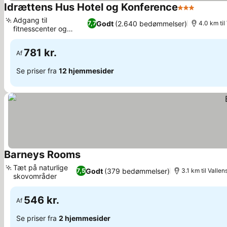
Idrættens Hus Hotel og Konference
3 Stjerner
Se prise
Adgang til
Godt
(2.640 bedømmelser)
7,7
4.0 km ti
fitnesscenter og
Se priser
dampbad
781 kr.
Af
Se priser fra
12 hjemmesider
Barneys Rooms
Se priser
Tæt på naturlige
Godt
(379 bedømmelser)
7,5
3.1 km til Valle
skovområder
Se priser
546 kr.
Af
Se priser fra
2 hjemmesider