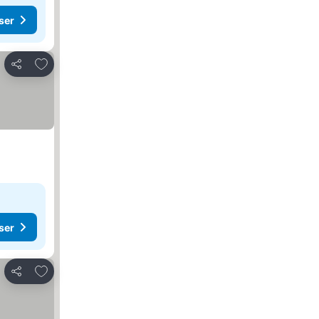
ser
Føj til favoritter
Del
ser
Føj til favoritter
Del