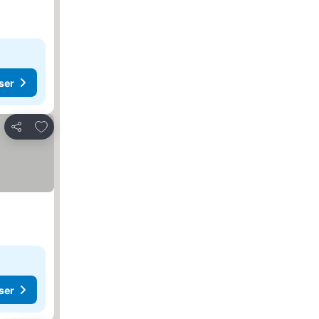
ser
Føj til favoritter
Del
ser