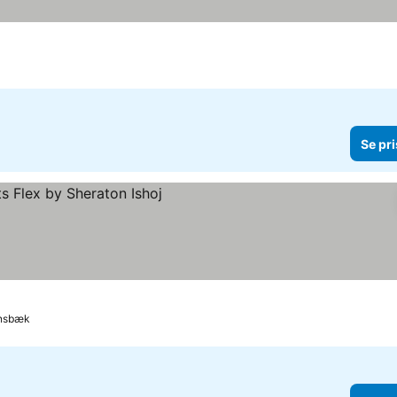
Se pri
ensbæk