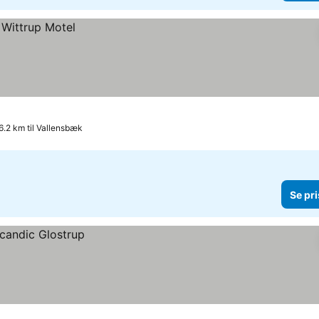
6.2 km til Vallensbæk
Se pri