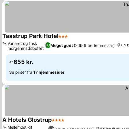
Taastrup Park Hotel
3 Stjerner
Se priser
Varieret og frisk
Meget godt
(2.656 bedømmelser)
8,1
6.9 
morgenmadsbuffet
Se priser
655 kr.
Af
Se priser fra
17 hjemmesider
A Hotels Glostrup
4 Stjerner
Se priser
Mellemøstligt
6,9
6.0 km til Vallen