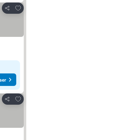
Føj til favoritter
Del
ser
Føj til favoritter
Del