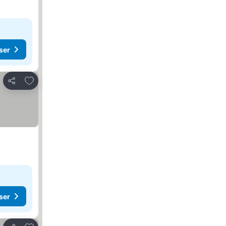
ser
Føj til favoritter
Del
ser