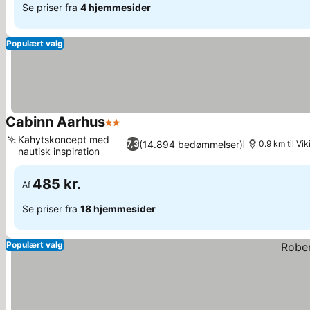
Se priser fra
4 hjemmesider
Populært valg
Cabinn Aarhus
2 Stjerner
Kahytskoncept med
(14.894 bedømmelser)
7,3
0.9 km til Vi
nautisk inspiration
485 kr.
Af
Se priser fra
18 hjemmesider
Populært valg