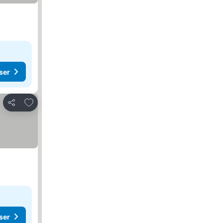
ser
Føj til favoritter
Del
ser