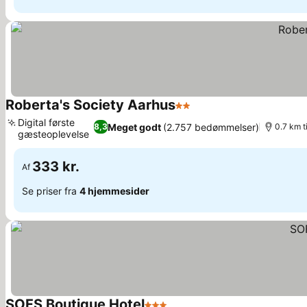
Roberta's Society Aarhus
2 Stjerner
Digital første
Meget godt
(2.757 bedømmelser)
8,3
0.7 km t
gæsteoplevelse
333 kr.
Af
Se priser fra
4 hjemmesider
SOFS Boutique Hotel