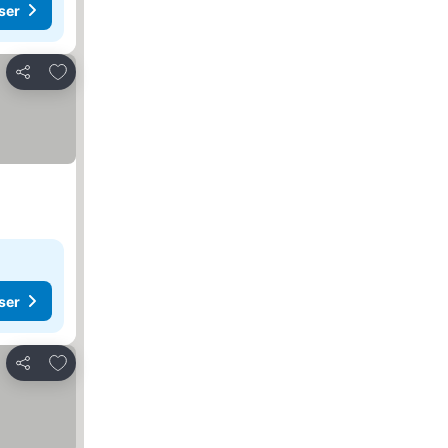
ser
Føj til favoritter
Del
ser
Føj til favoritter
Del