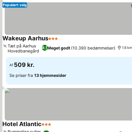
Populært valg
Wakeup Aarhus
3 Stjerner
Tæt på Aarhus
Meget godt
(10.390 bedømmelser)
8,1
1.6 km
Hovedbanegård
509 kr.
Af
Se priser fra
13 hjemmesider
Hotel Atlantic
3 Stjerner
Rummelige suiter