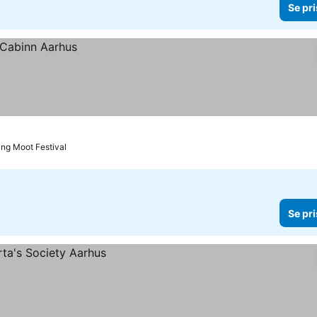
Se pri
king Moot Festival
Se pri