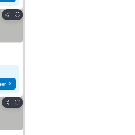
Føj til favoritter
Del
ser
Føj til favoritter
Del