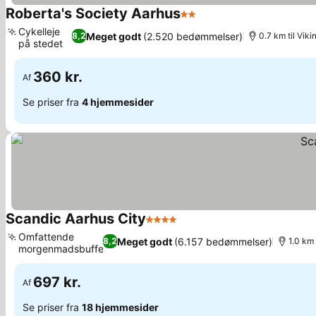
Roberta's Society Aarhus
2 Stjerner
Cykelleje
Meget godt
(2.520 bedømmelser)
8,2
0.7 km til Vik
på stedet
360 kr.
Af
Se priser fra
4 hjemmesider
Scandic Aarhus City
4 Stjerner
Omfattende
Meget godt
(6.157 bedømmelser)
8,2
1.0 km 
morgenmadsbuffet
697 kr.
Af
Se priser fra
18 hjemmesider