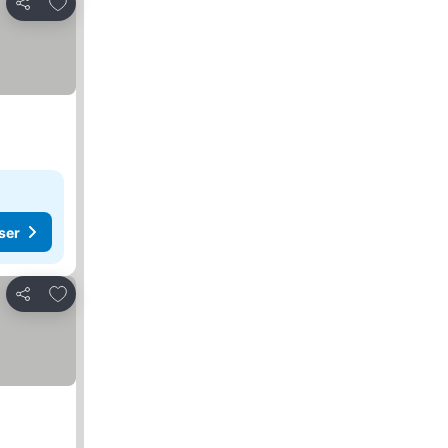
Føj til favoritter
Del
ser
Føj til favoritter
Del