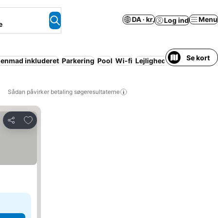
DA · kr.
Menu
Log ind
e
Se kort
enmad inkluderet
Parkering
Pool
Wi-fi
Lejlighed med faciliteter
Sådan påvirker betaling søgeresultaterne
Føj til favoritter
Del