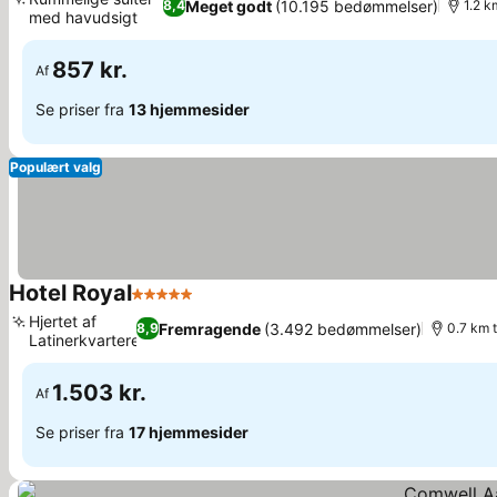
Meget godt
(10.195 bedømmelser)
8,4
1.2 k
med havudsigt
857 kr.
Af
Se priser fra
13 hjemmesider
Populært valg
Hotel Royal
5 Stjerner
Hjertet af
Fremragende
(3.492 bedømmelser)
8,9
0.7 km t
Latinerkvarteret
1.503 kr.
Af
Se priser fra
17 hjemmesider