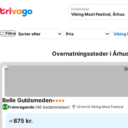
Destination
Filtre
Sorter efter
Pris
Viking 
Overnatningssteder i Århus
Belle Guldsmeden
4 Stjerner
Fremragende
(46 bedømmelser)
8,6
1.6 km til Viking Moot Festival
875 kr.
Af