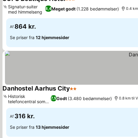
3 Stjerner
Signatur-suiter
Meget godt
(1.228 bedømmelser)
8,4
0.4 km 
med himmelseng
864 kr.
Af
Se priser fra
12 hjemmesider
Danhostel Aarhus City
2 Stjerner
Historisk
Godt
(3.480 bedømmelser)
7,5
0.8 km til 
telefoncentral som
ramme
316 kr.
Af
Se priser fra
13 hjemmesider