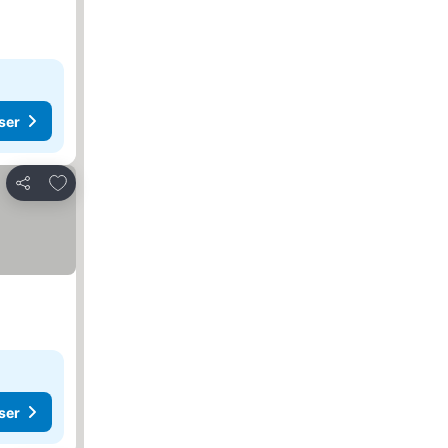
ser
Føj til favoritter
Del
ser