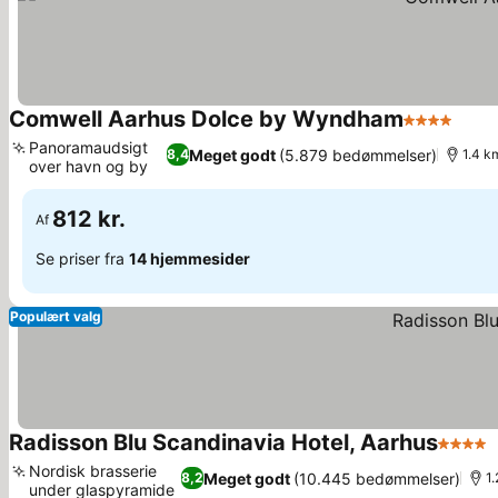
Comwell Aarhus Dolce by Wyndham
4 Stjerner
Panoramaudsigt
Meget godt
(5.879 bedømmelser)
8,4
1.4 km
over havn og by
812 kr.
Af
Se priser fra
14 hjemmesider
Populært valg
Radisson Blu Scandinavia Hotel, Aarhus
4 Stjer
Nordisk brasserie
Meget godt
(10.445 bedømmelser)
8,2
1.
under glaspyramide